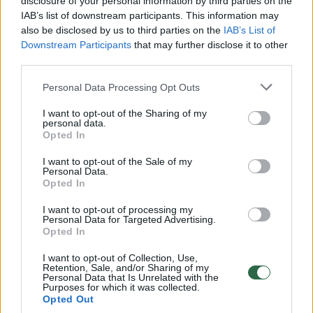
disclosure of your personal information by third parties on the
patirtimi, kuriami ryšiai, kalbamasi su
IAB’s list of downstream participants. This information may
also be disclosed by us to third parties on the
IAB’s List of
žmonėmis. Ne viskas yra vien taktika. Todėl
Downstream Participants
that may further disclose it to other
norisi lietuvį – net ir šiek tiek introvertišką –
third parties.
pastumti į priekį, padėti jam augti tiek
Personal Data Processing Opt Outs
žmogiškai, tiek profesionaliai“, – sako B.
I want to opt-out of the Sharing of my
Matkevičius.
personal data.
Opted In
I want to opt-out of the Sale of my
Organizatorius taip pat pabrėžia partnerių
Personal Data.
Opted In
svarbą:
I want to opt-out of processing my
Personal Data for Targeted Advertising.
Opted In
„Labai džiaugiamės, kad tiek „Kinexon“, tiek
„Tesonet“ mus palaiko ir suteikia tvirtą
I want to opt-out of Collection, Use,
Retention, Sale, and/or Sharing of my
pasitikėjimą startui.“
Personal Data that Is Unrelated with the
Purposes for which it was collected.
Opted Out