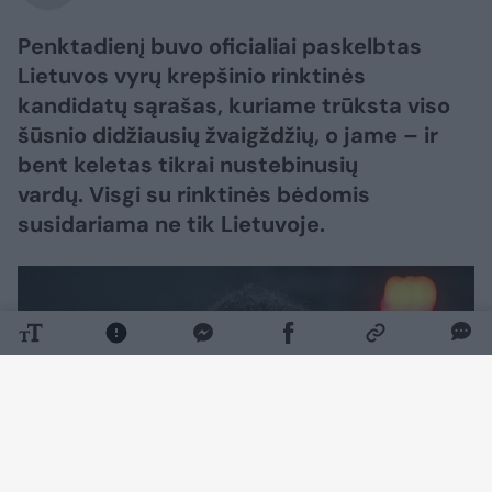
Penktadienį buvo oficialiai paskelbtas
Lietuvos vyrų krepšinio rinktinės
kandidatų sąrašas, kuriame trūksta viso
šūsnio didžiausių žvaigždžių, o jame – ir
bent keletas tikrai nustebinusių
vardų. Visgi su rinktinės bėdomis
susidariama ne tik Lietuvoje.