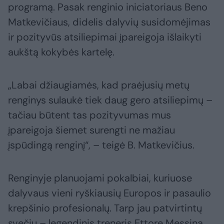
programą. Pasak renginio iniciatoriaus Beno
Matkevičiaus, didelis dalyvių susidomėjimas
ir pozityvūs atsiliepimai įpareigoja išlaikyti
aukštą kokybės kartelę.
„Labai džiaugiamės, kad praėjusių metų
renginys sulaukė tiek daug gero atsiliepimų –
tačiau būtent tas pozityvumas mus
įpareigoja šiemet surengti ne mažiau
įspūdingą renginį“, – teigė B. Matkevičius.
Renginyje planuojami pokalbiai, kuriuose
dalyvaus vieni ryškiausių Europos ir pasaulio
krepšinio profesionalų. Tarp jau patvirtintų
svečių – legendinis treneris Ettore Messina,