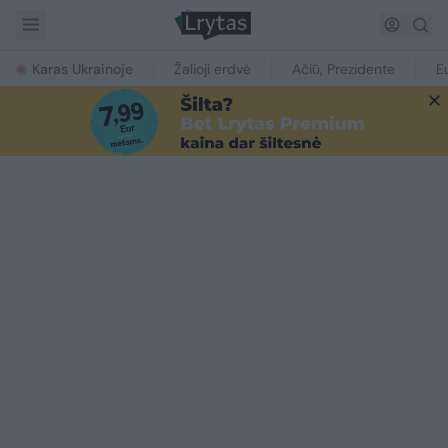
Karas Ukrainoje
Žalioji erdvė
Ačiū, Prezidente
E