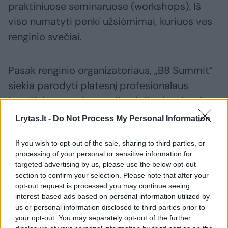
praktiniuose seminaruose (workshops). Iš
viso numatyti penki užsiėmimai, kuriuos ves
renginio svečiai.
Pasak renginio organizatoriaus, „B8 Summit“
siekia parodyti platesnį profesionalaus
krepšinio pasaulį – ne tik taktiką, bet ir tai,
kas vyksta už aikštės ribų.
Lrytas.lt -
Do Not Process My Personal Information
If you wish to opt-out of the sale, sharing to third parties, or
„Praėjusiais metais gavau komentarą, kad tai
processing of your personal or sensitive information for
buvo „visiškai nelietuviškas renginys“. Tai
targeted advertising by us, please use the below opt-out
section to confirm your selection. Please note that after your
buvo pasakyta su gera intencija – kaip
opt-out request is processed you may continue seeing
pozityvus pastebėjimas. Ir iš tiesų toks jis ir
interest-based ads based on personal information utilized by
us or personal information disclosed to third parties prior to
turi būti. Mūsų krepšinio pasaulyje labai daug
your opt-out. You may separately opt-out of the further
svarbių dalykų vyksta užkulisiuose: dalijamasi