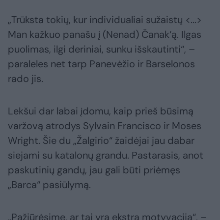
„Trūksta tokių, kur individualiai sužaistų <...>
Man kažkuo panašu į (Nenad) Čanak‘ą. Ilgas
puolimas, ilgi deriniai, sunku išskautinti“, –
paraleles net tarp Panevėžio ir Barselonos
rado jis.
Lekšui dar labai įdomu, kaip prieš būsimą
varžovą atrodys Sylvain Francisco ir Moses
Wright. Šie du „Žalgirio“ žaidėjai jau dabar
siejami su katalonų grandu. Pastarasis, anot
paskutinių gandų, jau gali būti priėmęs
„Barca“ pasiūlymą.
„Pažiūrėsime, ar tai yra ekstra motyvacija“, –