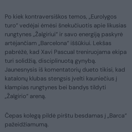
Po kiek kontraversiškos temos, „Eurolygos
turo“ vedėjai ėmėsi šnekučiuotis apie likusias
rungtynes „Žalgiriui“ ir savo energiją paskyrė
artėjančiam „Barcelona“ iššūkiui. Lekšas
pabrėžė, kad Xavi Pascual treniruojama ekipa
turi solidžią, disciplinuotą gynybą.
Jaunesnysis iš komentatorių dueto tikisi, kad
katalonų klubas stengsis įvelti kauniečius į
klampias rungtynes bei bandys tildyti
„Žalgirio“ areną.
Čepas kolegą pildė pirštu besdamas į „Barca“
pažeidžiamumą.