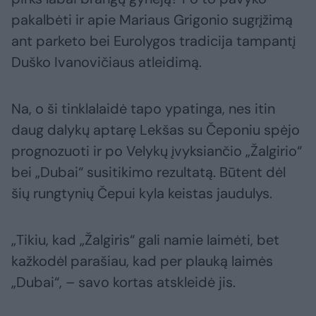
pakalbėti ir apie Mariaus Grigonio sugrįžimą
ant parketo bei Eurolygos tradicija tampantį
Duško Ivanovičiaus atleidimą.
Na, o ši tinklalaidė tapo ypatinga, nes itin
daug dalykų aptarę Lekšas su Čeponiu spėjo
prognozuoti ir po Velykų įvyksiančio „Žalgirio“
bei „Dubai“ susitikimo rezultatą. Būtent dėl
šių rungtynių Čepui kyla keistas jaudulys.
„Tikiu, kad „Žalgiris“ gali namie laimėti, bet
kažkodėl parašiau, kad per plauką laimės
„Dubai“, – savo kortas atskleidė jis.