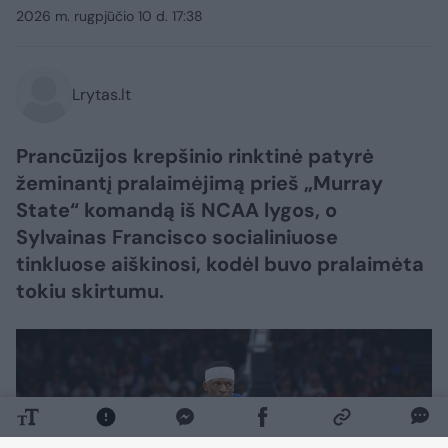
2026 m. rugpjūčio 10 d. 17:38
Lrytas.lt
Prancūzijos krepšinio rinktinė patyrė
žeminantį pralaimėjimą prieš „Murray
State“ komandą iš NCAA lygos, o
Sylvainas Francisco socialiniuose
tinkluose aiškinosi, kodėl buvo pralaimėta
tokiu skirtumu.