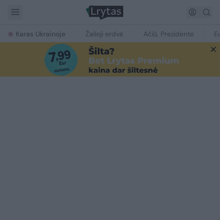
Karas Ukrainoje
Žalioji erdvė
Ačiū, Prezidente
E