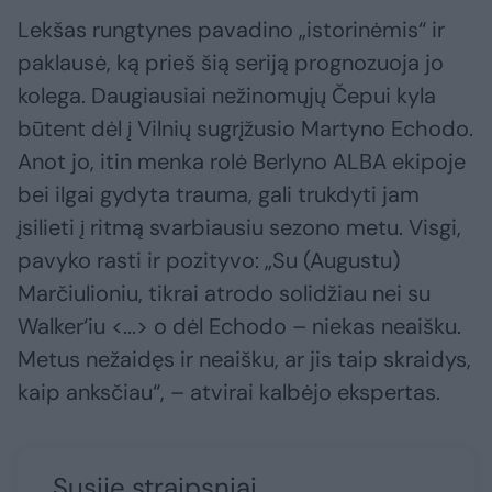
Lekšas rungtynes pavadino „istorinėmis“ ir
paklausė, ką prieš šią seriją prognozuoja jo
kolega. Daugiausiai nežinomųjų Čepui kyla
būtent dėl į Vilnių sugrįžusio Martyno Echodo.
Anot jo, itin menka rolė Berlyno ALBA ekipoje
bei ilgai gydyta trauma, gali trukdyti jam
įsilieti į ritmą svarbiausiu sezono metu. Visgi,
pavyko rasti ir pozityvo: „Su (Augustu)
Marčiulioniu, tikrai atrodo solidžiau nei su
Walker‘iu <...> o dėl Echodo – niekas neaišku.
Metus nežaidęs ir neaišku, ar jis taip skraidys,
kaip anksčiau“, – atvirai kalbėjo ekspertas.
Susiję straipsniai