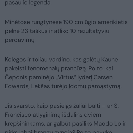
pasaulio legenda.
Minėtose rungtynėse 190 cm ūgio amerikietis
pelnė 23 taškus ir atliko 10 rezultatyvių
perdavimų.
Kolegos ir toliau vardino, kas galėtų Kaune
pakeisti fenomenalų prancūzą. Po to, kai
Čeponis paminėjo „Virtus“ lyderį Carsen
Edwards, Lekšas turėjo įdomų pamąstymą.
Jis svarsto, kaip pasielgs žaliai balti – ar S.
Francisco atlyginimą išdalins dviem
krepšininkams, ar galbūt pasiliks Maodo Lo ir
pirks labai brangų gynėją? Po to pavyko