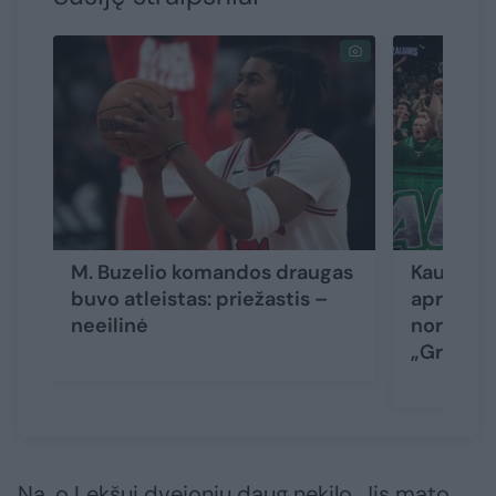
M. Buzelio komandos draugas
Kaune – 
buvo atleistas: priežastis –
apraiškos
neeilinė
norėjusi
„Green W
Na, o Lekšui dvejonių daug nekilo. Jis mato