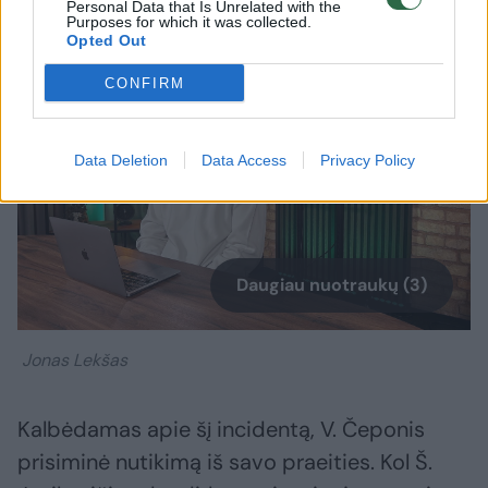
Personal Data that Is Unrelated with the
Purposes for which it was collected.
Opted Out
CONFIRM
Data Deletion
Data Access
Privacy Policy
Daugiau nuotraukų (3)
Jonas Lekšas
Kalbėdamas apie šį incidentą, V. Čeponis
prisiminė nutikimą iš savo praeities. Kol Š.