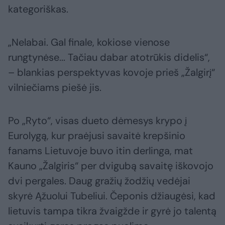
kategoriškas.
„Nelabai. Gal finale, kokiose vienose
rungtynėse... Tačiau dabar atotrūkis didelis“,
– blankias perspektyvas kovoje prieš „Žalgirį“
vilniečiams piešė jis.
Po „Ryto“, visas dueto dėmesys krypo į
Eurolygą, kur praėjusi savaitė krepšinio
fanams Lietuvoje buvo itin derlinga, mat
Kauno „Žalgiris“ per dvigubą savaitę iškovojo
dvi pergales. Daug gražių žodžių vedėjai
skyrė Ąžuolui Tubeliui. Čeponis džiaugėsi, kad
lietuvis tampa tikra žvaigžde ir gyrė jo talentą