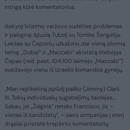
intrigą kūrė komentatorius.
Išskyrę būsimo varžovo sudėties problemas
ir palyginę Ąžuolą Tubelį su Tornike Šengelija,
Lekšas su Čeponiu užkabino dar vieną įdomią
temą. „Dubai“ ir „Maccabi“ akistatą stebėjęs
Čepas (red. past. 104:100 laimėjo „Maccabi“)
susižavėjo vienu iš Izraelio komandos gynėjų.
„Man neįtikėtiną įspūdį paliko (Jimmy) Clark
III. Tokių individualių sugebėjimų žaidėjas...
Sakau, jei „Žalgiris“ neteks Francisco, jis –
vienas iš kandidatų“, – savo simpatijas į eterį
drąsiai pristatė krepšinio komentatorių