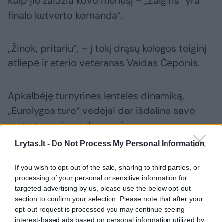
kaip jie žaidžia kovo mėnesį – „Žalgiris“ yra
finalo ketverto komanda“.
„Žinok, pritariu“, – į tokį drąsų kolegos teiginį
atliepė ir eterio veteranas Vaidas Čeponis.
Apkalbėję turnyrinės lentelės dinamiką,
„Eurolygos turo“ vedėjai dar išdalino savo
metų trenerio apdovanojimus.
Lrytas.lt -
Do Not Process My Personal Information
„Aš matau tris aiškius pretendentus, –
If you wish to opt-out of the sale, sharing to third parties, or
pradėjo Lekšas, – Šaras, kuris iš
processing of your personal or sensitive information for
„Fenerbahče“ spaudžia maksimumą. Tada yra
targeted advertising by us, please use the below opt-out
section to confirm your selection. Please note that after your
Pedro Martinezas, kur „Valencia“ klubo niekas
opt-out request is processed you may continue seeing
nematė net įkrintamosiose ir yra Tomas
interest-based ads based on personal information utilized by