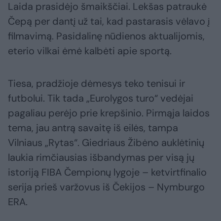
Laida prasidėjo šmaikščiai. Lekšas patraukė
Čepą per dantį už tai, kad pastarasis vėlavo į
filmavimą. Pasidalinę nūdienos aktualijomis,
eterio vilkai ėmė kalbėti apie sportą.
Tiesa, pradžioje dėmesys teko tenisui ir
futbolui. Tik tada „Eurolygos turo“ vedėjai
pagaliau perėjo prie krepšinio. Pirmąja laidos
tema, jau antrą savaitę iš eilės, tampa
Vilniaus „Rytas“. Giedriaus Žibėno auklėtinių
laukia rimčiausias išbandymas per visą jų
istoriją FIBA Čempionų lygoje – ketvirtfinalio
serija prieš varžovus iš Čekijos – Nymburgo
ERA.