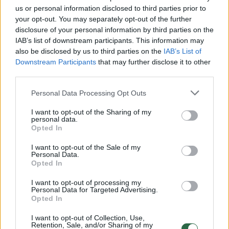
us or personal information disclosed to third parties prior to
Masiulis. Trys pretendentai“
your opt-out. You may separately opt-out of the further
disclosure of your personal information by third parties on the
IAB’s list of downstream participants. This information may
Čepas nerado, kuo sąrašą papildyti ir sutiko
also be disclosed by us to third parties on the
IAB’s List of
su bendražygiu, jog kažkas iš trijulės
Downstream Participants
that may further disclose it to other
third parties.
apdovanojimo nusipelnė labiausiai.
Personal Data Processing Opt Outs
Kol kalba ėjo apie trenerius, dėmesys buvo
I want to opt-out of the Sharing of my
personal data.
atkreiptas į Šarūno Jasikevičiaus incidentą su
Opted In
turkų žurnalistu. Skaitytojams priminsime,
I want to opt-out of the Sale of my
kad po rungtynių prieš „Žalgirį“, lietuvis
Personal Data.
Opted In
griežtai kritikavo vietinį spaudos atstovą, kad
I want to opt-out of processing my
šis uždavė klausimą, skaitydamas iš telefono.
Personal Data for Targeted Advertising.
Opted In
Tai, pasak stratego, neprofesionalu.
I want to opt-out of Collection, Use,
Retention, Sale, and/or Sharing of my