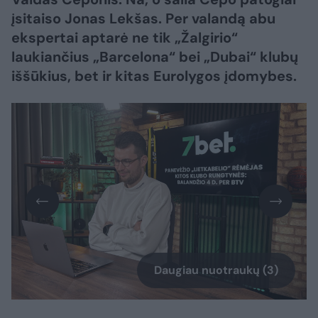
įsitaiso Jonas Lekšas. Per valandą abu
ekspertai aptarė ne tik „Žalgirio“
laukiančius „Barcelona“ bei „Dubai“ klubų
iššūkius, bet ir kitas Eurolygos įdomybes.
Daugiau nuotraukų (3)