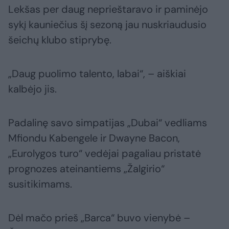
Lekšas per daug neprieštaravo ir paminėjo
sykį kauniečius šį sezoną jau nuskriaudusio
šeichų klubo stiprybę.
„Daug puolimo talento, labai“, – aiškiai
kalbėjo jis.
Padalinę savo simpatijas „Dubai“ vedliams
Mfiondu Kabengele ir Dwayne Bacon,
„Eurolygos turo“ vedėjai pagaliau pristatė
prognozes ateinantiems „Žalgirio“
susitikimams.
Dėl mačo prieš „Barca“ buvo vienybė –