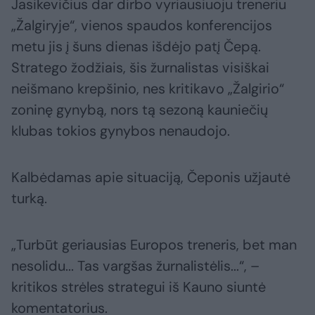
Jasikevičius dar dirbo vyriausiuoju treneriu
„Žalgiryje“, vienos spaudos konferencijos
metu jis į šuns dienas išdėjo patį Čepą.
Stratego žodžiais, šis žurnalistas visiškai
neišmano krepšinio, nes kritikavo „Žalgirio“
zoninę gynybą, nors tą sezoną kauniečių
klubas tokios gynybos nenaudojo.
Kalbėdamas apie situaciją, Čeponis užjautė
turką.
„Turbūt geriausias Europos treneris, bet man
nesolidu... Tas vargšas žurnalistėlis...“, –
kritikos strėles strategui iš Kauno siuntė
komentatorius.