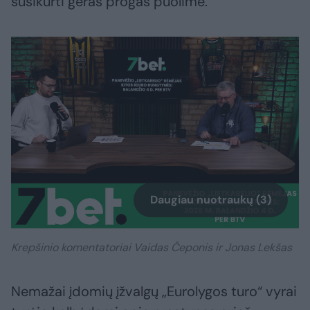
susikurti geras progas puolime.
Daugiau nuotraukų (3)
Krepšinio komentatoriai Vaidas Čeponis ir Jonas Lekšas
Nemažai įdomių įžvalgų „Eurolygos turo“ vyrai