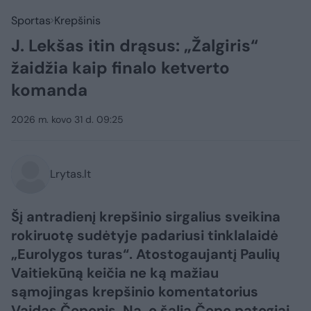
Sportas
Krepšinis
J. Lekšas itin drąsus: „Žalgiris“
žaidžia kaip finalo ketverto
komanda
2026 m. kovo 31 d. 09:25
Lrytas.lt
Šį antradienį krepšinio sirgalius sveikina
rokiruotę sudėtyje padariusi tinklalaidė
„Eurolygos turas“. Atostogaujantį Paulių
Vaitiekūną keičia ne ką mažiau
sąmojingas krepšinio komentatorius
Vaidas Čeponis. Na, o šalia Čepo patogiai