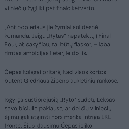
vilniečių žygį iki pat finalo ketverto.
„Ant popieriaus jie žymiai solidesnė
komanda. Jeigu „Rytas“ nepatektų į Final
Four, aš sakyčiau, tai būtų fiasko“, – labai
rimtas ambicijas į eterį leido jis.
Čepas kolegai pritarė, kad visos kortos
būtent Giedriaus Žibėno auklėtinių rankose.
Išgyręs sustiprėjusią „Ryto“ sudėtį, Lekšas
savo bičiulio paklausė, ar dėl šių vilniečių
ėjimų gali atgimti nors menka intriga LKL
fronte. Šiuo klausimu Čepas išliko