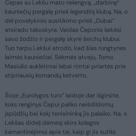
Čepas su Lekšu mato nelengvą, „darbinę“
kauniečių pergalę prieš legendinį klubą. Na, o
dėl povelykinio susitikimo prieš „Dubai“
atsirado takoskyra. Vaidas Čeponis laikėsi
savo žodžio ir pergalę skyrė šeichų klubui.
Tuo tarpu Lekšui atrodo, kad šias rungtynes
laimės kauniečiai. Sėkmės atveju, Tomo
Masiulio auklėtiniai labai rimtai priartės prie
stipriausių komandų ketverto.
Šioje „Eurolygos turo“ laidoje dar išgirsite,
koks renginys Čepui paliko neišdildomų
įspūdžių bei kokį tenisininką jis palaiko. Na, o
Lekšas didelį dėmesį skirs kolegos
kamantinėjimui apie tai, kaip gi jis sutiks