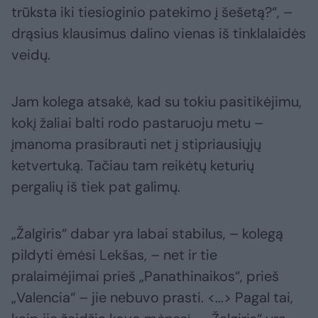
trūksta iki tiesioginio patekimo į šešetą?“, –
drąsius klausimus dalino vienas iš tinklalaidės
veidų.
Jam kolega atsakė, kad su tokiu pasitikėjimu,
kokį žaliai balti rodo pastaruoju metu –
įmanoma prasibrauti net į stipriausiųjų
ketvertuką. Tačiau tam reikėtų keturių
pergalių iš tiek pat galimų.
„Žalgiris“ dabar yra labai stabilus, – kolegą
pildyti ėmėsi Lekšas, – net ir tie
pralaimėjimai prieš „Panathinaikos“, prieš
„Valencia“ – jie nebuvo prasti. <...> Pagal tai,