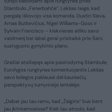
turėjo kalbėdami apie rungtynes prieš
Stambulo „Fenerbahče“. Lekšas teigė, kad
pergalę iškovojo visa komanda. Dustin Sleva,
Arnas Butkevičius, Nigel Williams-Goss ir
Sylvain Francisco – kiekvienas atliko savo
vaidmenį bei labai gerai prisitaikė prie Šaro
sustyguoto gynybinio plano.
Gražiai atsiliepęs apie pasirodymą Stambule,
Eurolygos rungtynes komentuojantis Lekšas
savo kolegos paklausė dėl kauniečių
perspektyvų turnyrinėje lentelėje:
„Dabar jau tau ramu, kad „Žalgiris“ bus bent
jau įkrintamosiose? Kiek tau atrodo, kad