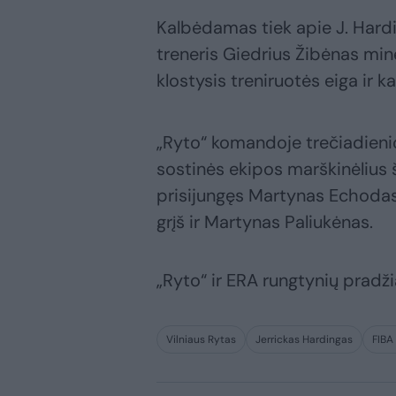
Kalbėdamas tiek apie J. Harding
treneris Giedrius Žibėnas minėj
klostysis treniruotės eiga ir k
„Ryto“ komandoje trečiadieni
sostinės ekipos marškinėlius 
prisijungęs Martynas Echodas.
grįš ir Martynas Paliukėnas.
„Ryto“ ir ERA rungtynių pradži
Vilniaus Rytas
Jerrickas Hardingas
FIBA