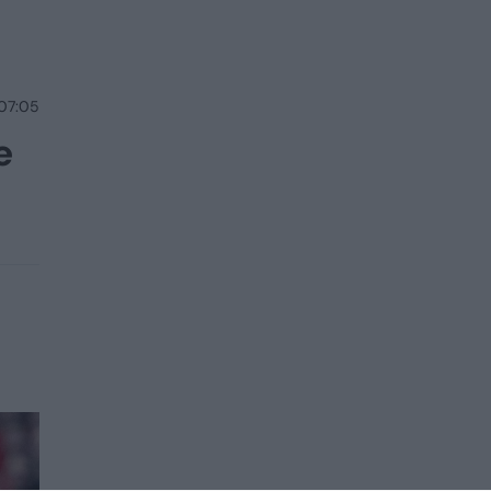
 07:05
e