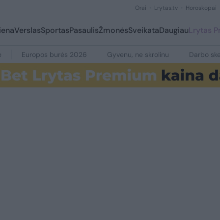
Orai
Lrytas.tv
Horoskopai
iena
Verslas
Sportas
Pasaulis
Žmonės
Sveikata
Daugiau
Lrytas 
e
Europos burės 2026
Gyvenu, ne skrolinu
Darbo ske