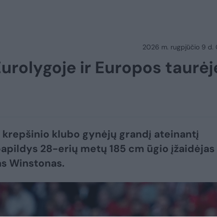
2026 m. rugpjūčio 9 d.
Eurolygoje ir Europos taurėj
 krepšinio klubo gynėjų grandį ateinantį
apildys 28-erių metų 185 cm ūgio įžaidėjas
s Winstonas.