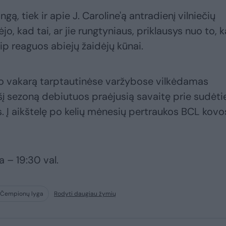
ą, tiek ir apie J. Caroline'ą antradienį vilniečių
o, kad tai, ar jie rungtyniaus, priklausys nuo to, 
aip reaguos abiejų žaidėjų kūnai.
o vakarą tarptautinėse varžybose vilkėdamas
šį sezoną debiutuos praėjusią savaitę prie sudėti
 Į aikštelę po kelių mėnesių pertraukos BCL kovo
a – 19:30 val.
 Čempionų lyga
Rodyti daugiau žymių