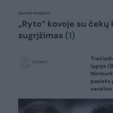
Sportas
Krepšinis
„Ryto“ kovoje su čekų 
sugrįžimas
(1)
Trečiadi
Lrytas.lt
lygoje (B
Nimburko
pasieks g
savaites