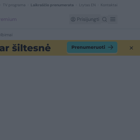
TV programa
Laikraščio prenumerata
Lrytas EN
Kontaktai
Premium
Prisijungti
lbimai