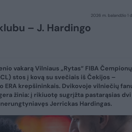
2026 m. balandžio 1 d.
klubu – J. Hardingo
enio vakarą Vilniaus „Rytas“ FIBA Čempionų
CL) stos į kovą su svečiais iš Čekijos –
 ERA krepšininkais. Dvikovoje vilniečių fan
era žinia: į rikiuotę sugrįžta pastarąsias dvi
 nerungtyniavęs Jerrickas Hardingas.