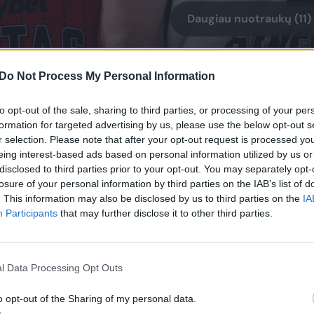
Daugiau nuotraukų (11)
rjerą Europoje pradėjęs 27-erių gynėjas patyrė
Do Not Process My Personal Information
miamas „Top 16“ etapo rungtynes Stambule su viet
to opt-out of the sale, sharing to third parties, or processing of your per
as
žiniomis, krepšininką buvo užklupusi nemaloni
formation for targeted advertising by us, please use the below opt-out s
ios amerikietis sunkiai galėjo priminti koją.
r selection. Please note that after your opt-out request is processed y
eing interest-based ads based on personal information utilized by us or
disclosed to third parties prior to your opt-out. You may separately opt-
 kita naujiena: į rikiuotę taip pat grįžta ir puolėjas
losure of your personal information by third parties on the IAB’s list of
. This information may also be disclosed by us to third parties on the
IA
Participants
that may further disclose it to other third parties.
vi savaites dėl Lietuvos krepšinio lygos (LKL)
l Data Processing Opt Outs
patirtos čiurnos raiščių traumos.
o opt-out of the Sharing of my personal data.