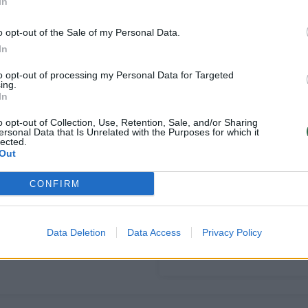
In
o opt-out of the Sale of my Personal Data.
In
to opt-out of processing my Personal Data for Targeted
ing.
In
o opt-out of Collection, Use, Retention, Sale, and/or Sharing
ersonal Data that Is Unrelated with the Purposes for which it
lected.
Out
M. Echodas
Į nematytus
paaiškino, kodėl
Čempionų lygos
CONFIRM
išsiskyrė jo ir ALBA
vandenis žengiantis
klubo keliai
(1)
G. Žibėnas varžovą
įvertino žodžiu
Data Deletion
Data Access
Privacy Policy
„nestandartinis“
(1)