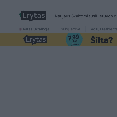
Naujausi
Skaitomiausi
Lietuvos d
Karas Ukrainoje
Žalioji erdvė
Ačiū, Prezident