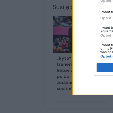
Opted 
Susiję straipsniai
I want t
Opted 
I want 
Advertis
Opted 
I want t
of my P
was col
Opted 
„Ryto“ varžovų
treneris – apie
lietuvių džiaugsmą
po burtų, G. Žibėno
žodžius ir monstrą
sostinėje