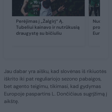
Perėjimas į „Žalgirį“ Ą.
Nuostabi
Tubeliui kainavo ir nutrūkusią
prognozė 
draugystę su bičiuliu
Eurolygoj
Jau dabar yra aišku, kad slovėnas iš rikiuotės
iškrito iki pat reguliariojo sezono pabaigos,
bet agento teigimu, tikimasi, kad gydymas
Europoje paspartins L. Dončičiaus sugrįžimą į
aikštę.