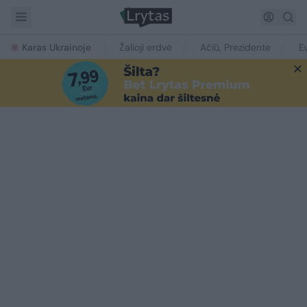
Karas Ukrainoje
Žalioji erdvė
Ačiū, Prezidente
E