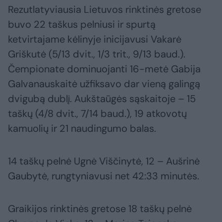
Rezutlatyviausia Lietuvos rinktinės gretose
buvo 22 taškus pelniusi ir spurtą
ketvirtajame kėlinyje inicijavusi Vakarė
Griškutė (5/13 dvit., 1/3 trit., 9/13 baud.).
Čempionate dominuojanti 16-metė Gabija
Galvanauskaitė užfiksavo dar vieną galingą
dvigubą dublį. Aukštaūgės sąskaitoje – 15
taškų (4/8 dvit., 7/14 baud.), 19 atkovotų
kamuolių ir 21 naudingumo balas.
14 taškų pelnė Ugnė Viščinytė, 12 – Aušrinė
Gaubytė, rungtyniavusi net 42:33 minutės.
Graikijos rinktinės gretose 18 taškų pelnė