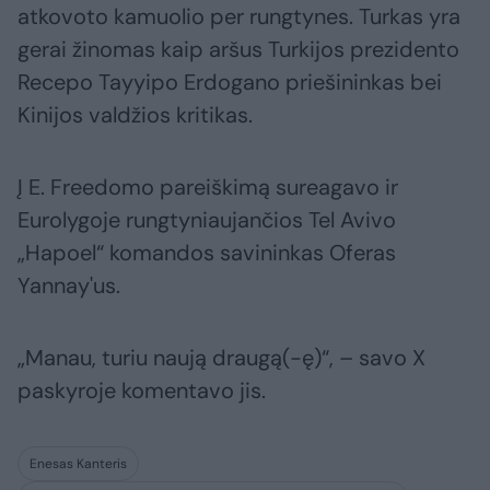
atkovoto kamuolio per rungtynes. Turkas yra
gerai žinomas kaip aršus Turkijos prezidento
Recepo Tayyipo Erdogano priešininkas bei
Kinijos valdžios kritikas.
Į E. Freedomo pareiškimą sureagavo ir
Eurolygoje rungtyniaujančios Tel Avivo
„Hapoel“ komandos savininkas Oferas
Yannay'us.
„Manau, turiu naują draugą(-ę)“, – savo X
paskyroje komentavo jis.
Enesas Kanteris