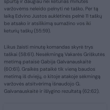
spurtą ir daugiau nei keturias minutes
varžovėms neleido pelnyti nė taško. Per tą
laiką Edvino Justos auklėtinės pelnė 11 taškų
be atsako ir atsilikimą sumažino vos iki
keturių taškų (55:59).
Likus žaisti minutę komandas skyrė trys
taškai (58:61). Nesėkmingą Vakarės Griškutės
metimą pataisė Gabija Galvanauskaitė
(60:61). Graikės pataikė tik vieną baudos
metimą iš dviejų, o kitoje atakoje sėkmingą
varžovės atsitvėrimą išnaudojo G.
Galvanauskaitė ir išlygino rezultatą (62:62).