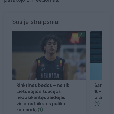
Susiję straipsniai
Rinktinės bėdos – ne tik
Šaro sūn
Lietuvoje: situacijos
16-mečia
neapsikentęs žaidėjas
pradėjo
visiems laikams paliko
(1)
komandą
(1)