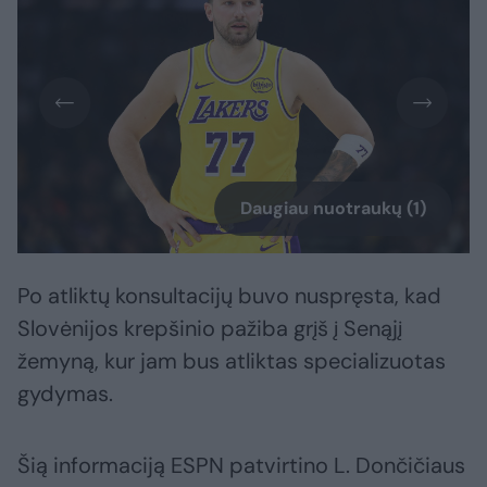
Daugiau nuotraukų (1)
Po atliktų konsultacijų buvo nuspręsta, kad
Slovėnijos krepšinio pažiba grįš į Senąjį
žemyną, kur jam bus atliktas specializuotas
gydymas.
Šią informaciją ESPN patvirtino L. Dončičiaus