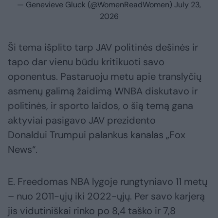
— Genevieve Gluck (@WomenReadWomen)
July 23,
2026
Ši tema išplito tarp JAV politinės dešinės ir
tapo dar vienu būdu kritikuoti savo
oponentus. Pastaruoju metu apie translyčių
asmenų galimą žaidimą WNBA diskutavo ir
politinės, ir sporto laidos, o šią temą gana
aktyviai pasigavo JAV prezidento
Donaldui Trumpui palankus kanalas „Fox
News“.
E. Freedomas NBA lygoje rungtyniavo 11 metų
– nuo 2011-ųjų iki 2022-ųjų. Per savo karjerą
jis vidutiniškai rinko po 8,4 taško ir 7,8