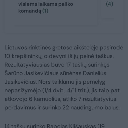
visiems laikams paliko
(4)
komandą
(1)
Lietuvos rinktinės gretose aikštelėje pasirodė
10 krepšininkų, o devyni iš jų pelnė taškus.
Rezultatyviausias buvo 17 taškų surinkęs
Šarūno Jasikevičiaus sūnėnas Danielius
Jasikevičius. Nors taiklumu jis pernelyg
nepasižymėjo (1/4 dvit., 4/11 trit.), jis taip pat
atkovojo 6 kamuolius, atliko 7 rezultatyvius
perdavimus ir surinko 22 naudingumo balus.
14 taškų surinko Rapolas Klišauskas (19