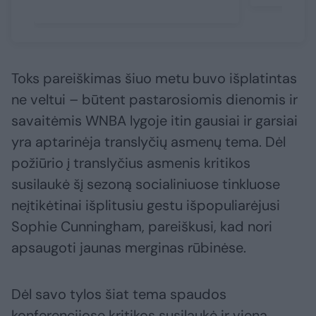
Toks pareiškimas šiuo metu buvo išplatintas
ne veltui – būtent pastarosiomis dienomis ir
savaitėmis WNBA lygoje itin gausiai ir garsiai
yra aptarinėja translyčių asmenų tema. Dėl
požiūrio į translyčius asmenis kritikos
susilaukė šį sezoną socialiniuose tinkluose
neįtikėtinai išplitusiu gestu išpopuliarėjusi
Sophie Cunningham, pareiškusi, kad nori
apsaugoti jaunas merginas rūbinėse.
Dėl savo tylos šiat tema spaudos
konferencijose kritikos susilaukė ir viena