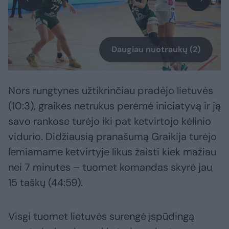
Daugiau nuotraukų (2)
Nors rungtynes užtikrinčiau pradėjo lietuvės
(10:3), graikės netrukus perėmė iniciatyvą ir ją
savo rankose turėjo iki pat ketvirtojo kėlinio
vidurio. Didžiausią pranašumą Graikija turėjo
lemiamame ketvirtyje likus žaisti kiek mažiau
nei 7 minutes – tuomet komandas skyrė jau
15 taškų (44:59).
Visgi tuomet lietuvės surengė įspūdingą