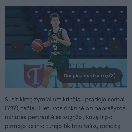
Daugiau nuotraukų (3)
Susitikimą žymiai užtikrinčiau pradėjo serbai
(7:17), tačiau Lietuvos rinktinė po paprašytos
minutės pertraukėlės sugrįžo į kovą ir po
pirmojo kėlinio turėjo tik trijų taškų deficitą