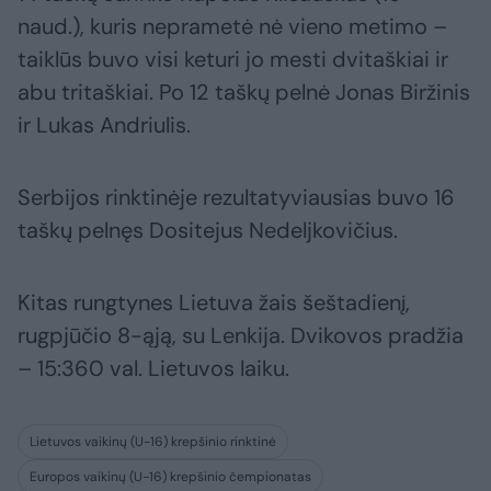
naud.), kuris neprametė nė vieno metimo –
taiklūs buvo visi keturi jo mesti dvitaškiai ir
abu tritaškiai. Po 12 taškų pelnė Jonas Biržinis
ir Lukas Andriulis.
Serbijos rinktinėje rezultatyviausias buvo 16
taškų pelnęs Dositejus Nedeljkovičius.
Kitas rungtynes Lietuva žais šeštadienį,
rugpjūčio 8-ąją, su Lenkija. Dvikovos pradžia
– 15:360 val. Lietuvos laiku.
Lietuvos vaikinų (U-16) krepšinio rinktinė
Europos vaikinų (U-16) krepšinio čempionatas