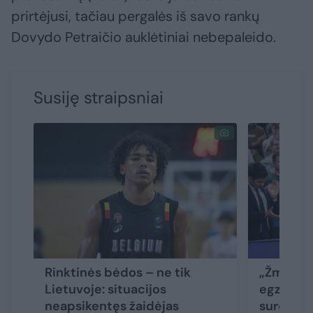
prirtėjusi, tačiau pergalės iš savo rankų
Dovydo Petraičio auklėtiniai nebepaleido.
Susiję straipsniai
Rinktinės bėdos – ne tik
„Žmogišk
Lietuvoje: situacijos
egzistuoj
neapsikentęs žaidėjas
sureagavo