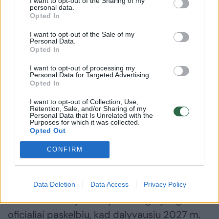
I want to opt-out of the Sharing of my
personal data.
Opted In
34-erių JAV pilietybę turintis turkas
socialiniame tinkle X išplatino pranešimą,
I want to opt-out of the Sale of my
Personal Data.
kuriame teigia, kad kitąmet dalyvaus Moterų
Opted In
NBA (WNBA) lygos naujokių biržoje.
I want to opt-out of processing my
Personal Data for Targeted Advertising.
Opted In
„Gerai viską apgalvojęs ir nuodugniai
I want to opt-out of Collection, Use,
Retention, Sale, and/or Sharing of my
peržvelgęs nuostatus oficialiai skelbiu save
Personal Data that Is Unrelated with the
Purposes for which it was collected.
kaip WNBA talentą. Jeigu užtenka tik
Opted Out
paskelbti, kas esi, tuomet atitinku visus
CONFIRM
būtinus reikalavimus, kad galėčiau varžytis
WNBA. Aš su savo komanda nuodugniai
peržiūrėjome lygos nuostatus ir valstybines
Data Deletion
Data Access
Privacy Policy
saviidentifikacijos taisykles. Pagal jas galiu ir
oficialiai paskelbiu, kad dalyvausiu 2027 m.