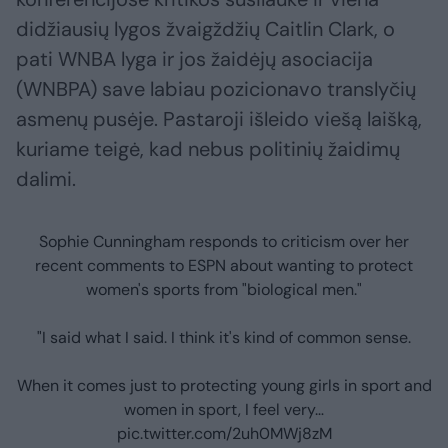
didžiausių lygos žvaigždžių Caitlin Clark, o
pati WNBA lyga ir jos žaidėjų asociacija
(WNBPA) save labiau pozicionavo translyčių
asmenų pusėje. Pastaroji išleido viešą laišką,
kuriame teigė, kad nebus politinių žaidimų
dalimi.
Sophie Cunningham responds to criticism over her
recent comments to ESPN about wanting to protect
women's sports from "biological men."
"I said what I said. I think it's kind of common sense.
When it comes just to protecting young girls in sport and
women in sport, I feel very…
pic.twitter.com/2uh0MWj8zM