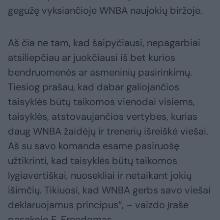
gegužę vyksiančioje WNBA naujokių biržoje.
Aš čia ne tam, kad šaipyčiausi, nepagarbiai
atsiliepčiau ar juokčiausi iš bet kurios
bendruomenės ar asmeninių pasirinkimų.
Tiesiog prašau, kad dabar galiojančios
taisyklės būtų taikomos vienodai visiems,
taisyklės, atstovaujančios vertybes, kurias
daug WNBA žaidėjų ir trenerių išreiškė viešai.
Aš su savo komanda esame pasiruošę
užtikrinti, kad taisyklės būtų taikomos
lygiavertiškai, nuosekliai ir netaikant jokių
išimčių. Tikiuosi, kad WNBA gerbs savo viešai
deklaruojamus principus“, – vaizdo įraše
pasakojo E. Freedomas.