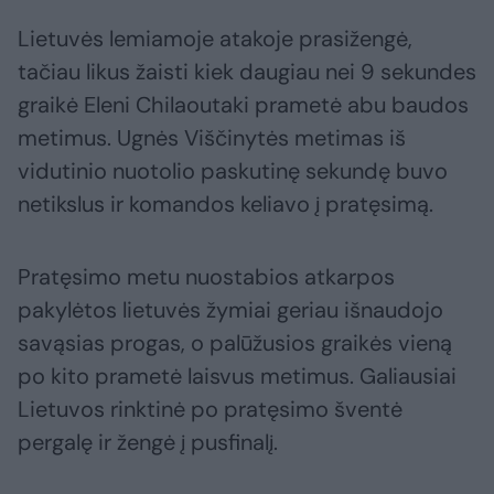
Lietuvės lemiamoje atakoje prasižengė,
tačiau likus žaisti kiek daugiau nei 9 sekundes
graikė Eleni Chilaoutaki prametė abu baudos
metimus. Ugnės Viščinytės metimas iš
vidutinio nuotolio paskutinę sekundę buvo
netikslus ir komandos keliavo į pratęsimą.
Pratęsimo metu nuostabios atkarpos
pakylėtos lietuvės žymiai geriau išnaudojo
savąsias progas, o palūžusios graikės vieną
po kito prametė laisvus metimus. Galiausiai
Lietuvos rinktinė po pratęsimo šventė
pergalę ir žengė į pusfinalį.