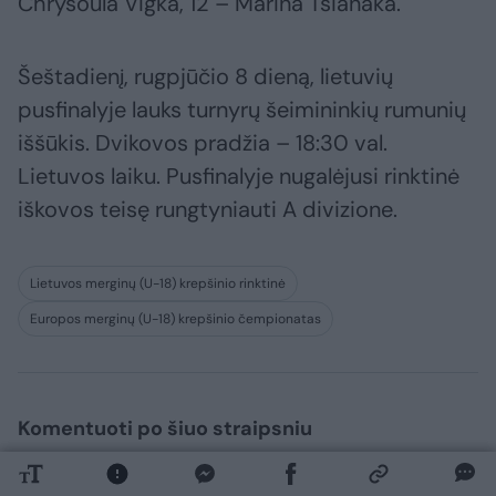
Chrysoula Vigka, 12 – Marina Tsianaka.
Šeštadienį, rugpjūčio 8 dieną, lietuvių
pusfinalyje lauks turnyrų šeimininkių rumunių
iššūkis. Dvikovos pradžia – 18:30 val.
Lietuvos laiku. Pusfinalyje nugalėjusi rinktinė
iškovos teisę rungtyniauti A divizione.
Lietuvos merginų (U-18) krepšinio rinktinė
Europos merginų (U-18) krepšinio čempionatas
Komentuoti po šiuo straipsniu
Komentuoti gali tik Lrytas registruoti vartotojai.