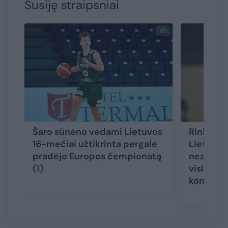
Susiję straipsniai
Šaro sūnėno vedami Lietuvos
Rinktinė
16-mečiai užtikrinta pergale
Lietuvoje
pradėjo Europos čempionatą
neapsike
(1)
visiems 
komand