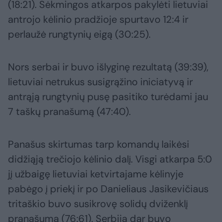
(18:21). Sėkmingos atkarpos pakylėti lietuviai
antrojo kėlinio pradžioje spurtavo 12:4 ir
perlaužė rungtynių eigą (30:25).
Nors serbai ir buvo išlyginę rezultatą (39:39),
lietuviai netrukus susigrąžino iniciatyvą ir
antrąją rungtynių pusę pasitiko turėdami jau
7 taškų pranašumą (47:40).
Panašus skirtumas tarp komandų laikėsi
didžiąją trečiojo kėlinio dalį. Visgi atkarpa 5:0
jį užbaigę lietuviai ketvirtajame kėlinyje
pabėgo į priekį ir po Danieliaus Jasikevičiaus
tritaškio buvo susikrovę solidų dviženklį
pranašumą (76:61). Serbija dar buvo