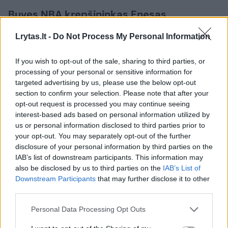
Buvęs NBA krepšininkas Enesas
Freedomas (anksčiau žinomas kaip
Lrytas.lt -
Do Not Process My Personal Information
Enesas Kanteris – red.) penktadienio
vakarą sukėlė audrą JAV krepšinio
If you wish to opt-out of the sale, sharing to third parties, or
pasaulyje.
processing of your personal or sensitive information for
targeted advertising by us, please use the below opt-out
section to confirm your selection. Please note that after your
opt-out request is processed you may continue seeing
interest-based ads based on personal information utilized by
us or personal information disclosed to third parties prior to
your opt-out. You may separately opt-out of the further
disclosure of your personal information by third parties on the
IAB’s list of downstream participants. This information may
also be disclosed by us to third parties on the
IAB’s List of
Downstream Participants
that may further disclose it to other
third parties.
Daugiau nuotraukų (1)
Personal Data Processing Opt Outs