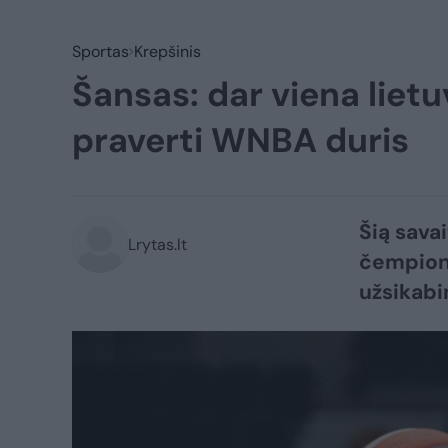
Sportas
Krepšinis
Šansas: dar viena liet
praverti WNBA duris
Šią sava
Lrytas.lt
čempione
užsikabi