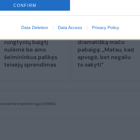
CONFIRM
Data Deletion
Data Access
Privacy Policy
Beprotybė Utenoje –
K. Kemzūra rėžė apie
rungtynių baigtį
dramatišką mačo
nulėmė be amo
pabaigą: „Matau, kad
šeimininkus palikęs
apvogė, bet negaliu
teisėjų sprendimas
to sakyti“
cionalinė krepšinio lyga (WNBA)