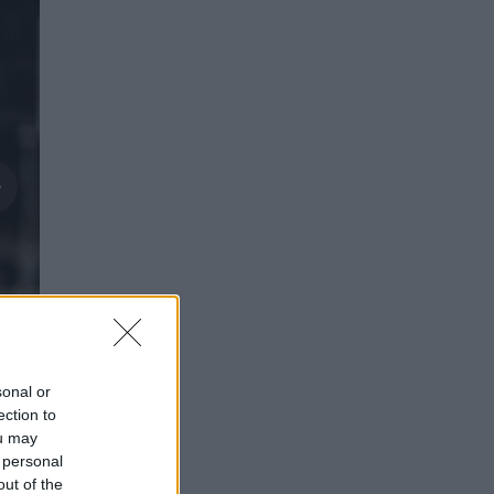
sonal or
ection to
ou may
 personal
out of the