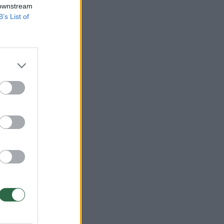
 downstream
B’s List of
opos