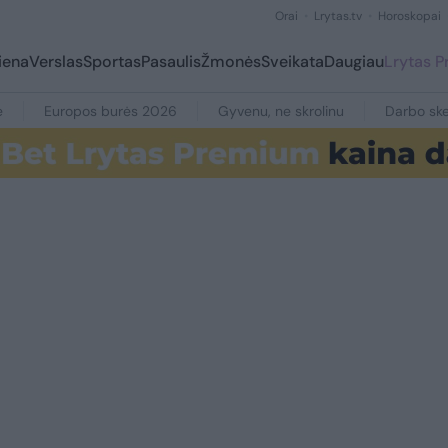
Orai
Lrytas.tv
Horoskopai
iena
Verslas
Sportas
Pasaulis
Žmonės
Sveikata
Daugiau
Lrytas 
e
Europos burės 2026
Gyvenu, ne skrolinu
Darbo ske