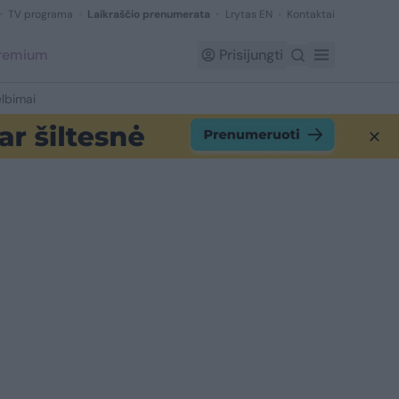
TV programa
Laikraščio prenumerata
Lrytas EN
Kontaktai
Premium
Prisijungti
lbimai