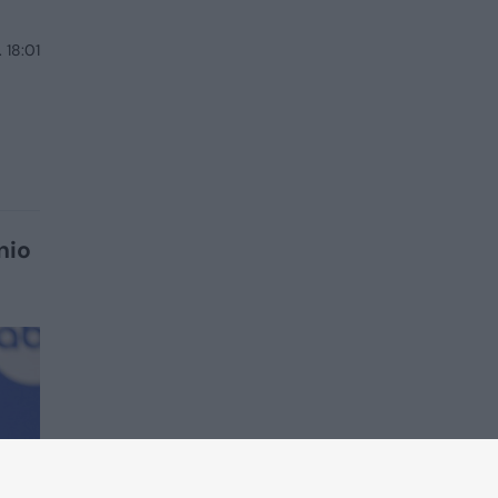
 18:01
nio