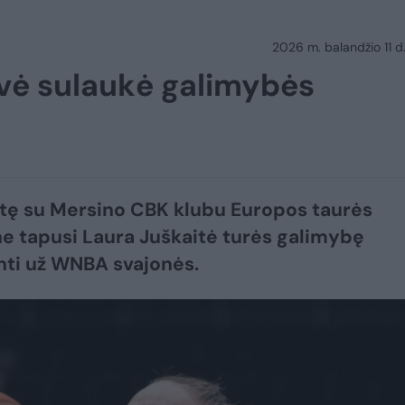
2026 m. balandžio 11 d.
uvė sulaukė galimybės
itę su Mersino CBK klubu Europos taurės
 tapusi Laura Juškaitė turės galimybę
nti už WNBA svajonės.