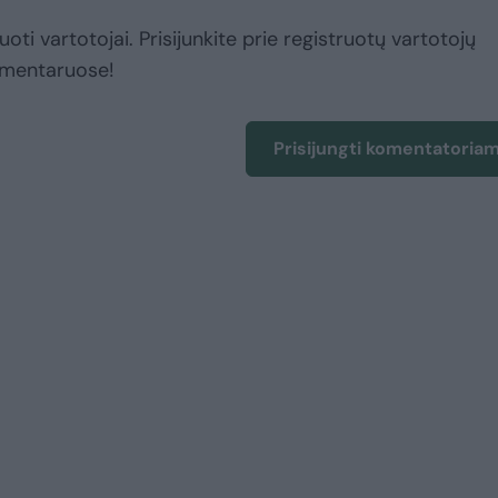
uoti vartotojai. Prisijunkite prie registruotų vartotojų
omentaruose!
Prisijungti komentatoria