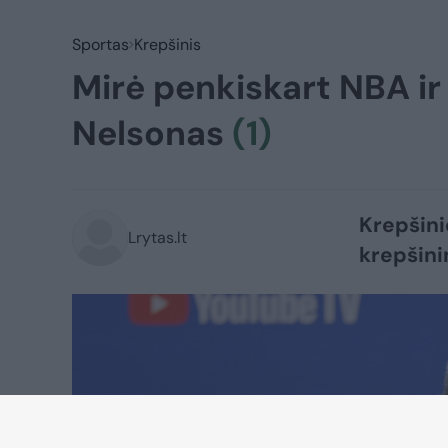
Sportas
Krepšinis
Mirė penkiskart NBA ir
Nelsonas
(1)
Krepšini
Lrytas.lt
krepšini