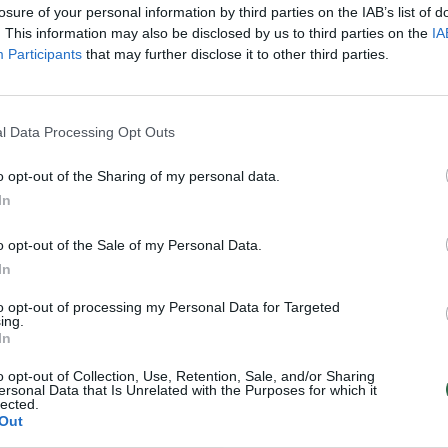
losure of your personal information by third parties on the IAB’s list of
. This information may also be disclosed by us to third parties on the
IA
vė buvo pakviesta į Toronto „Tempo“ treniruočių
Participants
that may further disclose it to other third parties.
l Data Processing Opt Outs
rkijos komandai ji vidutiniškai per dvikovą Eur
o, atkovojo 6 kamuolius, atliko 3,1 perdavimo bei
o opt-out of the Sharing of my personal data.
In
o opt-out of the Sale of my Personal Data.
tuos gegužės 8-ąją.
In
to opt-out of processing my Personal Data for Targeted
ing.
In
o opt-out of Collection, Use, Retention, Sale, and/or Sharing
ersonal Data that Is Unrelated with the Purposes for which it
lected.
Out