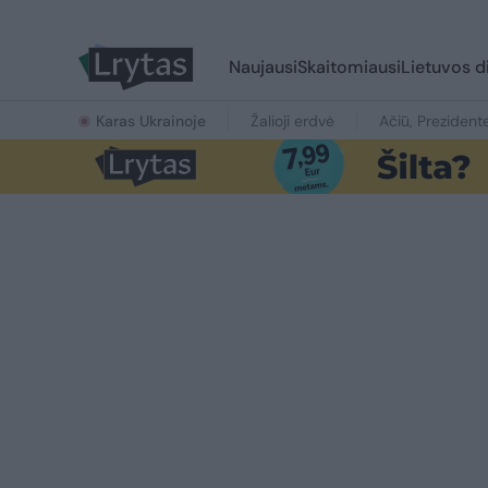
Naujausi
Skaitomiausi
Lietuvos d
Karas Ukrainoje
Žalioji erdvė
Ačiū, Prezident