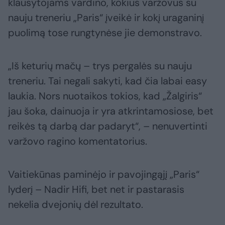
klausytojams vardino, kokius varžovus su
nauju treneriu „Paris“ įveikė ir kokį uraganinį
puolimą tose rungtynėse jie demonstravo.
„Iš keturių mačų – trys pergalės su nauju
treneriu. Tai negali sakyti, kad čia labai easy
laukia. Nors nuotaikos tokios, kad „Žalgiris“
jau šoka, dainuoja ir yra atkrintamosiose, bet
reikės tą darbą dar padaryt“, – nenuvertinti
varžovo ragino komentatorius.
Vaitiekūnas paminėjo ir pavojingąjį „Paris“
lyderį – Nadir Hifi, bet net ir pastarasis
nekelia dvejonių dėl rezultato.