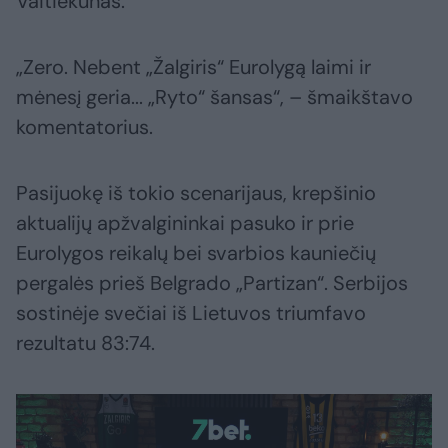
Vaitiekūnas.
„Zero. Nebent „Žalgiris“ Eurolygą laimi ir
mėnesį geria... „Ryto“ šansas“, – šmaikštavo
komentatorius.
Pasijuokę iš tokio scenarijaus, krepšinio
aktualijų apžvalgininkai pasuko ir prie
Eurolygos reikalų bei svarbios kauniečių
pergalės prieš Belgrado „Partizan“. Serbijos
sostinėje svečiai iš Lietuvos triumfavo
rezultatu 83:74.