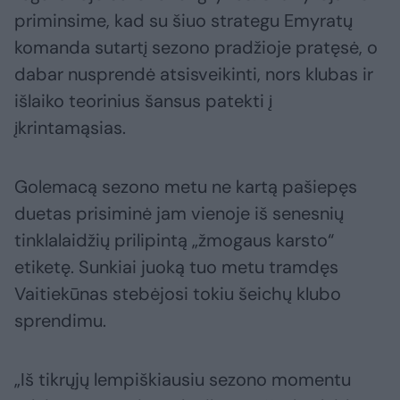
priminsime, kad su šiuo strategu Emyratų
komanda sutartį sezono pradžioje pratęsė, o
dabar nusprendė atsisveikinti, nors klubas ir
išlaiko teorinius šansus patekti į
įkrintamąsias.
Golemacą sezono metu ne kartą pašiepęs
duetas prisiminė jam vienoje iš senesnių
tinklalaidžių prilipintą „žmogaus karsto“
etiketę. Sunkiai juoką tuo metu tramdęs
Vaitiekūnas stebėjosi tokiu šeichų klubo
sprendimu.
„Iš tikrųjų lempiškiausiu sezono momentu