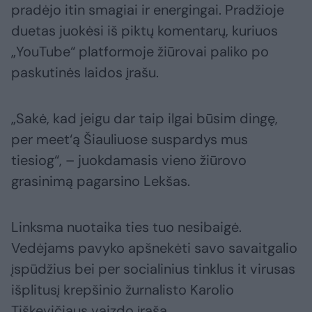
pradėjo itin smagiai ir energingai. Pradžioje
duetas juokėsi iš piktų komentarų, kuriuos
„YouTube“ platformoje žiūrovai paliko po
paskutinės laidos įrašu.
„Sakė, kad jeigu dar taip ilgai būsim dingę,
per meet‘ą Šiauliuose suspardys mus
tiesiog“, – juokdamasis vieno žiūrovo
grasinimą pagarsino Lekšas.
Linksma nuotaika ties tuo nesibaigė.
Vedėjams pavyko apšnekėti savo savaitgalio
įspūdžius bei per socialinius tinklus it virusas
išplitusį krepšinio žurnalisto Karolio
Tiškevičiaus vaizdo įrašą.