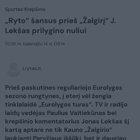
Sportas
Krepšinis
„Ryto“ šansus prieš „Žalgirį“ J.
Lekšas prilygino nuliui
2026 m. balandžio 14 d. 09:14
Lrytas.lt
Prieš paskutines reguliariojo Eurolygos
sezono rungtynes, į eterį vėl žengia
tinklalaidė „Eurolygos turas“. TV ir radijo
laidų vedėjas Paulius Vaitiekūnas bei
krepšinio komentatorius Jonas Lekšas šį
kartą aptarė ne tik Kauno „Žalgirio“
laukiantį Paryžiaus iššūkį, bet ir daugiau