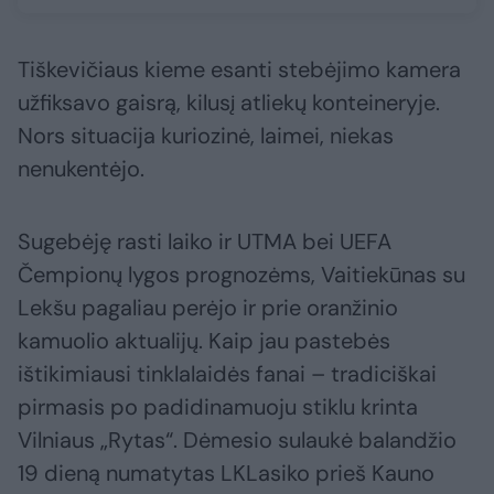
Tiškevičiaus kieme esanti stebėjimo kamera
užfiksavo gaisrą, kilusį atliekų konteineryje.
Nors situacija kuriozinė, laimei, niekas
nenukentėjo.
Sugebėję rasti laiko ir UTMA bei UEFA
Čempionų lygos prognozėms, Vaitiekūnas su
Lekšu pagaliau perėjo ir prie oranžinio
kamuolio aktualijų. Kaip jau pastebės
ištikimiausi tinklalaidės fanai – tradiciškai
pirmasis po padidinamuoju stiklu krinta
Vilniaus „Rytas“. Dėmesio sulaukė balandžio
19 dieną numatytas LKLasiko prieš Kauno