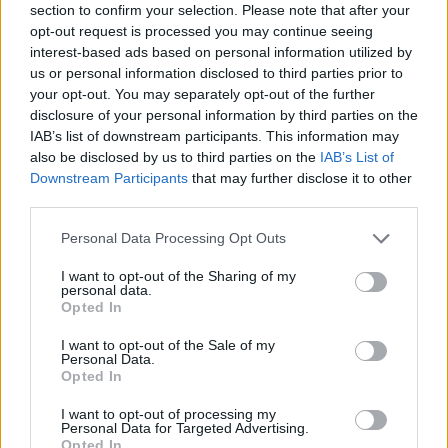
section to confirm your selection. Please note that after your
opt-out request is processed you may continue seeing
interest-based ads based on personal information utilized by
„Tai matėsi. Pažiūrėk, kaip atrodė Francisco ir
us or personal information disclosed to third parties prior to
Goss‘as. Kaip du visiškai skirtingi žaidėjai
your opt-out. You may separately opt-out of the further
disclosure of your personal information by third parties on the
negu antradienį, kur jie buvo visiškai
IAB’s list of downstream participants. This information may
uždaryti“, – įžvalgomis dalinosi žurnalistas.
also be disclosed by us to third parties on the
IAB’s List of
Downstream Participants
that may further disclose it to other
third parties.
Dar prisiminę savo šiame sezone išsakytas
Personal Data Processing Opt Outs
prognozes, kurios jau galimai nebeišsipildys,
I want to opt-out of the Sharing of my
„Eurolygos turo“ balsai perėjo prie galutinės
personal data.
turnyrinės lentelės paveikslo ir potencialių
Opted In
atkrintamųjų varžybų porų.
I want to opt-out of the Sale of my
Personal Data.
Opted In
Nors liko tik vienerios rungtynės, „Žalgirio“
I want to opt-out of processing my
Personal Data for Targeted Advertising.
situacija toli gražu nėra aiški. Kauniečiai gali
Opted In