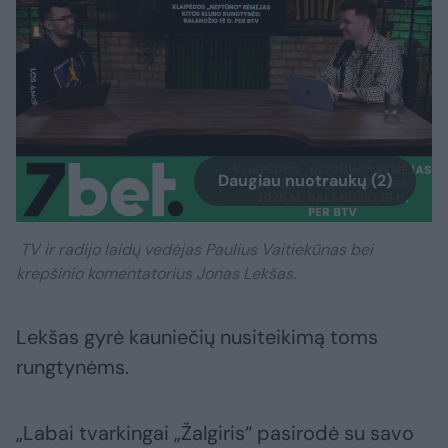
Daugiau nuotraukų (2)
TV ir radijo laidų vedėjas Paulius Vaitiekūnas bei
krepšinio komentatorius Jonas Lekšas.
Lekšas gyrė kauniečių nusiteikimą toms
rungtynėms.
„Labai tvarkingai „Žalgiris“ pasirodė su savo