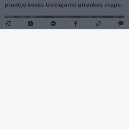
pradėjo kovas trečiajame atrankos etape.
Daugiau nuotraukų (34)
Jame pilname stadione palaikomi vilniečiai
suremia ietis su Kroatijos futbolo
vicečempionais Splito „Hajduk“.