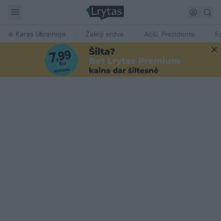
Karas Ukrainoje
Žalioji erdvė
Ačiū, Prezidente
E