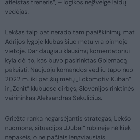
atleistas treneris“, – logikos neįžvelgė laidų
vedėjas.
Lekšas taip pat nerado tam paaiškinimų, mat
Adrijos lygoje klubas šiuo metu yra pirmoje
vietoje. Dar daugiau klausimų komentatoriui
kyla dėl to, kas buvo pasirinktas Golemacą
pakeisti. Naujuoju komandos vedliu tapo nuo
2022 m. iki pat šių metų „Lokomotiv Kuban“
ir „Zenit“ klubuose dirbęs, Slovėnijos rinktinės
vairininkas Aleksandras Sekuličius.
Griežta ranka negarsėjantis strategas, Lekšo
nuomone, situacijos „Dubai“ rūbinėje nė kiek
nepakeis, o ne pačiais lengviausiais