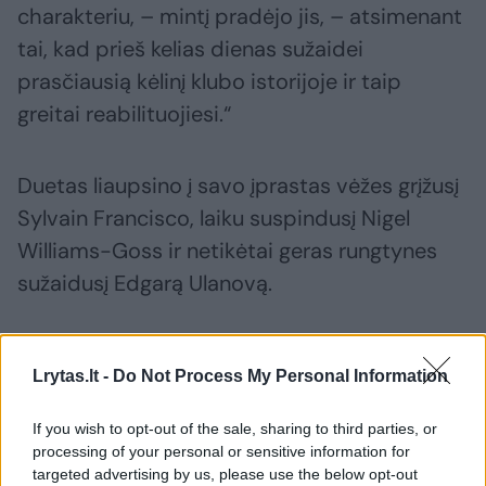
charakteriu, – mintį pradėjo jis, – atsimenant
tai, kad prieš kelias dienas sužaidei
prasčiausią kėlinį klubo istorijoje ir taip
greitai reabilituojiesi.“
Duetas liaupsino į savo įprastas vėžes grįžusį
Sylvain Francisco, laiku suspindusį Nigel
Williams-Goss ir netikėtai geras rungtynes
sužaidusį Edgarą Ulanovą.
Vaitiekūnui dar buvo įdomu, ar Lekšas
Lrytas.lt -
Do Not Process My Personal Information
pamatė žaliai baltų atliktas išvadas po
skaudaus pralaimėjimo prieš „Dubai“. Į tokią
If you wish to opt-out of the sale, sharing to third parties, or
užklausą komentatorius atsakė
processing of your personal or sensitive information for
targeted advertising by us, please use the below opt-out
nedvejodamas.