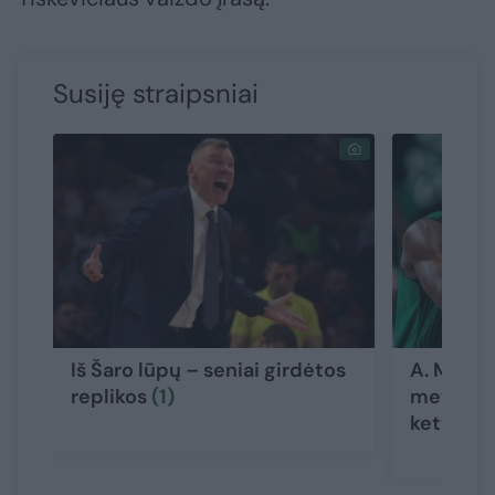
Susiję straipsniai
Iš Šaro lūpų – seniai girdėtos
A. Milakn
replikos
(1)
metais į 
ketvertą 