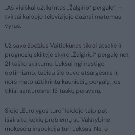
„Aš visiškai užtikrintas „Žalgirio“ pergale“, –
tvirtai kalbėjo televizijoje dažnai matomas
vyras.
Už savo žodžius Vaitiekūnas tikrai atsakė ir
prognozių skiltyje skyrė „Žalgiriui“ pergalę net
21 taško skirtumu. Lekšui irgi nestigo
optimizmo, tačiau šis buvo atsargesnis ir,
nors mato užtikrintą kauniečių pergalę, jos
tikisi santūresne, 13 taškų persvara.
Šioje „Eurolygos turo“ laidoje taip pat
išgirsite, kokių problemų su Valstybine
mokesčių inspekcija turi Lekšas. Na, o