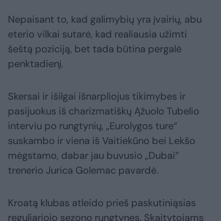
Nepaisant to, kad galimybių yra įvairių, abu
eterio vilkai sutarė, kad realiausia užimti
šeštą poziciją, bet tada būtina pergalė
penktadienį.
Skersai ir išilgai išnarpliojus tikimybes ir
pasijuokus iš charizmatiškų Ąžuolo Tubelio
interviu po rungtynių, „Eurolygos ture“
suskambo ir viena iš Vaitiekūno bei Lekšo
mėgstamo, dabar jau buvusio „Dubai“
trenerio Jurica Golemac pavardė.
Kroatą klubas atleido prieš paskutiniąsias
reguliariojo sezono rungtynes. Skaitytojams