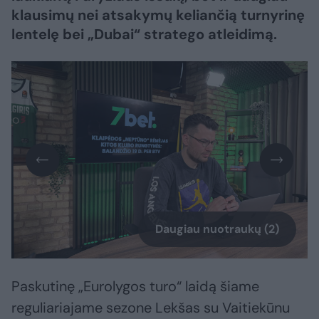
klausimų nei atsakymų keliančią turnyrinę
lentelę bei „Dubai“ stratego atleidimą.
Daugiau nuotraukų (2)
Paskutinę „Eurolygos turo“ laidą šiame
reguliariajame sezone Lekšas su Vaitiekūnu