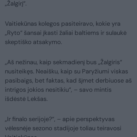
„Žalgirį“.
Vaitiekūnas kolegos pasiteiravo, kokie yra
„Ryto“ šansai įkasti žaliai baltiems ir sulaukė
skeptiško atsakymo.
„Aš nežinau, kaip sekmadienį bus „Žalgiris“
nusiteikęs. Neaišku, kaip su Paryžiumi viskas
pasibaigs, bet faktas, kad šįmet derbiuose aš
intrigos jokios nesitikiu“, – savo mintis
išdėstė Lekšas.
„Ir finalo serijoje?“, – apie perspektyvas
vėlesnėje sezono stadijoje toliau teiravosi