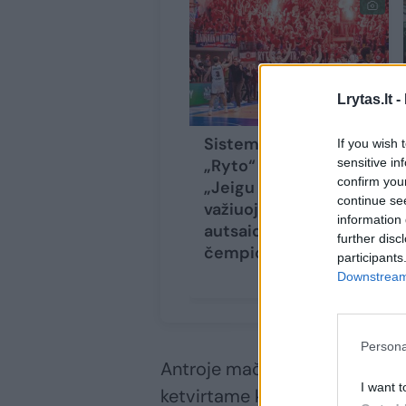
Lrytas.lt -
Sistema nusivylusi
If you wish 
sensitive in
„Ryto“ legenda:
confirm you
„Jeigu „Rytas“
continue se
važiuoja kaip
information 
autsaideris, grįš kaip
further disc
čempionas“
participants
Downstream 
Persona
Antroje mačo dalyje ispanai b
I want t
ketvirtame ketvirtyje 4 min. 