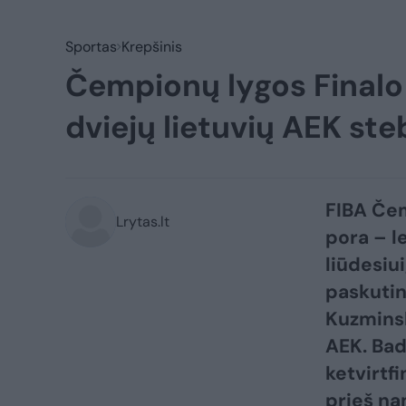
Sportas
Krepšinis
Čempionų lygos Finalo
dviejų lietuvių AEK st
FIBA Čem
Lrytas.lt
pora – l
liūdesiui
paskutin
Kuzminsk
AEK. Bad
ketvirtf
prieš nam