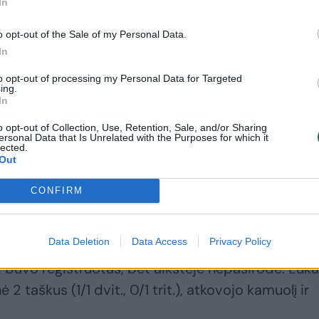
In
ems nesisekė to daryti.
o opt-out of the Sale of my Personal Data.
In
sugebėjo per kelias akimirkas persverti rezultatą
to opt-out of processing my Personal Data for Targeted
 tik 35 sek. išsigelbėti.
ing.
In
rkeris prarado kamuolį ir graikai po ispanų praža
o opt-out of Collection, Use, Retention, Sale, and/or Sharing
ersonal Data that Is Unrelated with the Purposes for which it
 buvo paskutinieji du mačo taškai ir graikai
lected.
Out
CONFIRM
onų lygos finalo ketverte, tačiau finale pralaimė
Data Deletion
Data Access
Privacy Policy
uvo registruotas, bet aikštėje nepasirodė. Luk
2 taškus (1/1 dvit., 0/1 trit.), atkovojo kamuolį ir