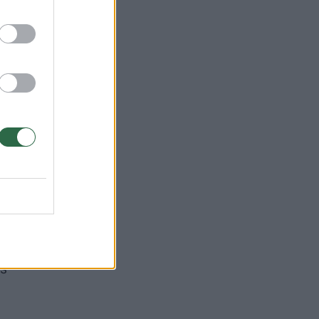
ngos
jo.
as