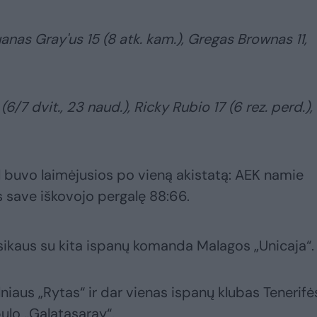
anas Gray'us 15 (8 atk. kam.), Gregas Brownas 11,
(6/7 dvit., 23 naud.), Ricky Rubio 17 (6 rez. perd.),
l buvo laimėjusios po vieną akistatą: AEK namie
s save iškovojo pergalę 88:66.
sikaus su kita ispanų komanda Malagos „Unicaja“.
niaus „Rytas“ ir dar vienas ispanų klubas Tenerifė
ulo „Galatasaray“.