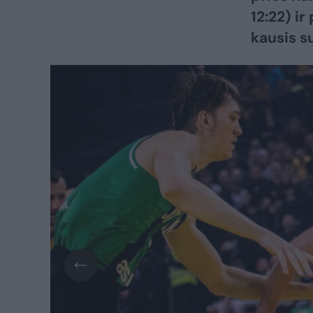
12:22) ir
kausis s