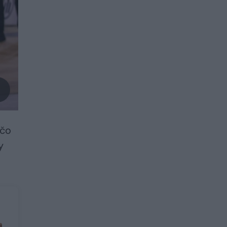
ačo
y