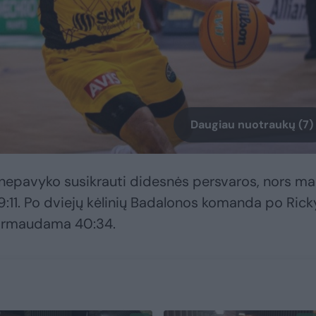
Daugiau nuotraukų (7)
 nepavyko susikrauti didesnės persvaros, nors m
19:11. Po dviejų kėlinių Badalonos komanda po Rick
 pirmaudama 40:34.