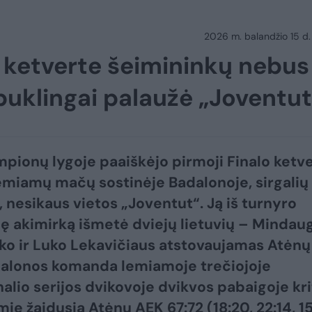
2026 m. balandžio 15 d.
 ketverte šeimininkų nebus
ebuklingai palaužė „Joventut
pionų lygoje paaiškėjo pirmoji Finalo ketv
emiamų mačų sostinėje Badalonoje, sirgalių
, nesikaus vietos „Joventut“. Ją iš turnyro
ę akimirką išmetė dviejų lietuvių – Mindau
o ir Luko Lekavičiaus atstovaujamas Atėnų
alonos komanda lemiamoje trečiojoje
inalio serijos dvikovoje dvikvos pabaigoje kr
ie žaidusią Atėnų AEK 67:72 (18:20, 22:14, 15