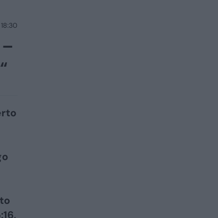
 18:30
 –
“
erto
go
ito
:16,