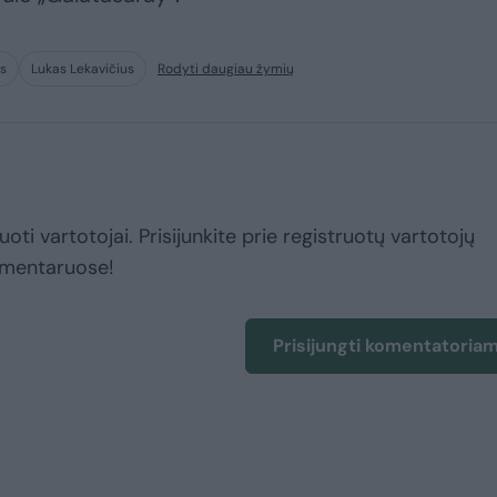
s
Lukas Lekavičius
Rodyti daugiau žymių
uoti vartotojai. Prisijunkite prie registruotų vartotojų
omentaruose!
Prisijungti komentatoria