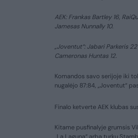
AEK: Frankas Bartley 16, RaiQu
Jamesas Nunnally 10.
„Joventut“: Jabari Parkeris 22 
Cameronas Huntas 12.
Komandos savo serijoje iki to
nugalėjo 87:84, „Joventut“ pa
Finalo ketverte AEK klubas su
Kitame pusfinalyje grumsis Vil
„La Laguna“ arba turkų Stamb