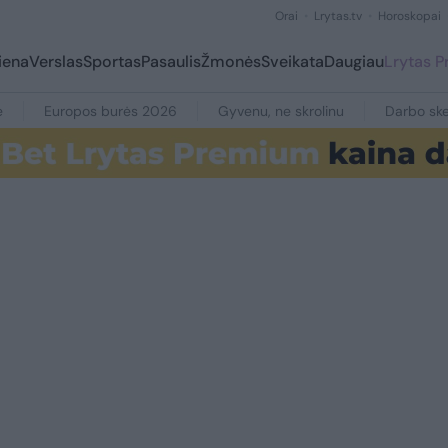
Orai
Lrytas.tv
Horoskopai
iena
Verslas
Sportas
Pasaulis
Žmonės
Sveikata
Daugiau
Lrytas 
e
Europos burės 2026
Gyvenu, ne skrolinu
Darbo ske