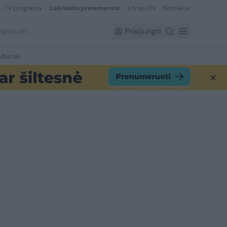
TV programa
Laikraščio prenumerata
Lrytas EN
Kontaktai
Premium
Prisijungti
lbimai