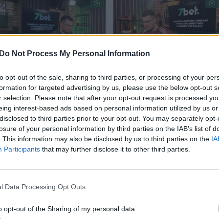
Do Not Process My Personal Information
„Ryto“ šansus prieš
J. Lekšas: „Jei
to opt-out of the sale, sharing to third parties, or processing of your per
formation for targeted advertising by us, please use the below opt-out s
„Žalgirį“ J. Lekšas
„Žalgiris“ žais su
r selection. Please note that after your opt-out request is processed y
prilygino nuliui
„Hapoel“, pirkite
eing interest-based ads based on personal information utilized by us or
bilietus į Atėnus“
disclosed to third parties prior to your opt-out. You may separately opt-
losure of your personal information by third parties on the IAB’s list of
. This information may also be disclosed by us to third parties on the
IA
Participants
that may further disclose it to other third parties.
l Data Processing Opt Outs
uvo priekyje 4–8 taškų skirtumu, bet likus grumti
o opt-out of the Sharing of my personal data.
skirtumas sumenko iki 59:63. Nors ispanai bandė