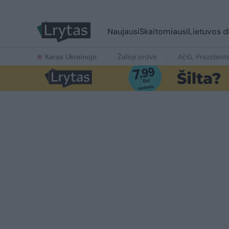
Naujausi
Skaitomiausi
Lietuvos d
Karas Ukrainoje
Žalioji erdvė
Ačiū, Prezident