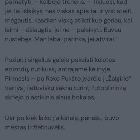
pamatyti, – kalbėjo treneris. – Tikiuosi, kad
jie tai išlaikys, nes viskas apie tai ir yra: ateiti,
mėgautis, kasdien viską atlikti kuo geriau, kai
laimi – džiaugtis, jei ne – palaikyti. Buvau
nustebęs. Man labai patinka, jei atvirai.“
Požiūrį į sirgalius galėjo pakeisti keletas
epizodų, nutikusių antrajame kėlinyje.
Pirmasis – po Roko Pukšto įvarčio į „Žalgirio“
vartys į lietuviškų šaknų turintį futbolininką
skriejo plastikinis alaus bokalas.
Dar po kiek laiko į aikštelę, panašu, buvo
mestas ir žiebtuvėlis.