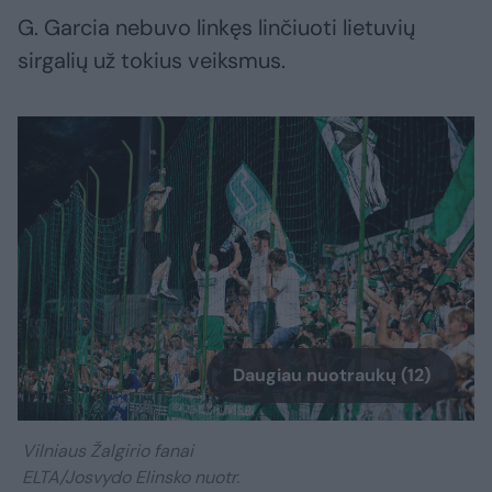
G. Garcia nebuvo linkęs linčiuoti lietuvių
sirgalių už tokius veiksmus.
Daugiau nuotraukų (12)
Vilniaus Žalgirio fanai
ELTA/Josvydo Elinsko nuotr.