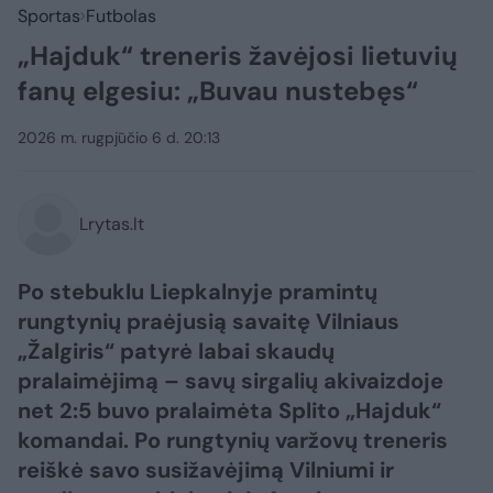
Sportas
Futbolas
„Hajduk“ treneris žavėjosi lietuvių
fanų elgesiu: „Buvau nustebęs“
2026 m. rugpjūčio 6 d. 20:13
Lrytas.lt
Po stebuklu Liepkalnyje pramintų
rungtynių praėjusią savaitę Vilniaus
„Žalgiris“ patyrė labai skaudų
pralaimėjimą – savų sirgalių akivaizdoje
net 2:5 buvo pralaimėta Splito „Hajduk“
komandai. Po rungtynių varžovų treneris
reiškė savo susižavėjimą Vilniumi ir