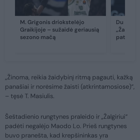
M. Grigonis driokstelėjo
Du kėlin
Graikijoje – sužaidė geriausią
„Žalgiris
sezono mačą
patiesė „
„Žinoma, reikia žaidybinį ritmą pagauti, kažką
panašiai ir norėsime žaisti (atkrintamosiose)“,
– tęsė T. Masiulis.
Šeštadienio rungtynes praleido ir „Žalgiriui“
padėti negalėjo Maodo Lo. Prieš rungtynes
buvo pranešta, kad krepšininkas yra