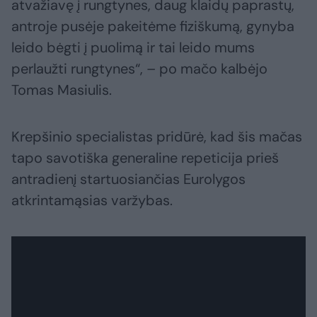
atvažiavę į rungtynes, daug klaidų paprastų,
antroje pusėje pakeitėme fiziškumą, gynyba
leido bėgti į puolimą ir tai leido mums
perlaužti rungtynes“, – po mačo kalbėjo
Tomas Masiulis.
Krepšinio specialistas pridūrė, kad šis mačas
tapo savotiška generaline repeticija prieš
antradienį startuosiančias Eurolygos
atkrintamąsias varžybas.