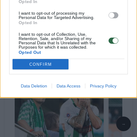
Opted In
stadiono dirbtinę dangą, mat ant tikros žolės
įprastai žaidžiantys kroatai prie jos gali būti
I want to opt-out of processing my
Personal Data for Targeted Advertising.
nepripratę. Akcentuojamas buvo galimas
Opted In
greitesnis žaidimas, tačiau tai, panašu, į
I want to opt-out of Collection, Use,
Retention, Sale, and/or Sharing of my
naudą buvo būtent „Hajduk“ komandai.
Personal Data that Is Unrelated with the
Purposes for which it was collected.
Opted Out
CONFIRM
Susiję straipsniai
Data Deletion
Data Access
Privacy Policy
→