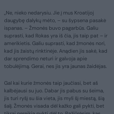
„Ne, nieko nedarysiu. Jie į mus Kroatijoj
daugybę dalykų mėto, – su šypsena pasakė
ispanas. – Žmonės buvo pagarbūs. Galiu
suprasti, kad Rokas yra iš čia, jis taip pat – ir
amerikietis. Galiu suprasti, kad žmonės nori,
kad jis žaistų rinktinėje. Anądien jis sakė, kad
dar sprendimo neturi ir galvoja apie
tobulėjimą. Gerai, nes jis yra jaunas žaidėjas.
Gal kai kurie žmonės taip jaučiasi, bet aš
kalbėjausi su juo. Dabar jis pabus su šeima,
jis turi ryšį su šia vieta, jis myli šį miestą, šią
šalį. Žmonės visada dėl kažko gali pykti, bet
tikrai nereikia pykti dėl to. Pažiūrėsim, kas