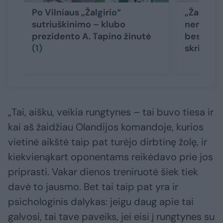
Po Vilniaus „Žalgirio“
„Žalgirio
sutriuškinimo – klubo
nemalonu
prezidento A. Tapino žinutė
besidžia
(1)
skriejo a
„Tai, aišku, veikia rungtynes – tai buvo tiesa ir
kai aš žaidžiau Olandijos komandoje, kurios
vietinė aikštė taip pat turėjo dirbtinę žolę, ir
kiekvienąkart oponentams reikėdavo prie jos
priprasti. Vakar dienos treniruotė šiek tiek
davė to jausmo. Bet tai taip pat yra ir
psichologinis dalykas: jeigu daug apie tai
galvosi, tai tave paveiks, jei eisi į rungtynes su