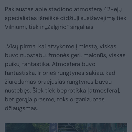
Paklaustas apie stadiono atmosferą 42-ejų
specialistas išreiškė didžiulį susižavėjimą tiek
Vilniumi, tiek ir „Žalgirio“ sirgaliais.
„Visų pirma, kai atvykome į miestą, viskas
buvo nuostabu, žmonės geri, malonūs, viskas
puiku, fantastika. Atmosfera buvo
fantastiška. Ir prieš rungtynes sakiau, kad
žiūrėdamas praėjusias rungtynes buvau
nustebęs. Šiek tiek beprotiška [atmosfera],
bet gerąja prasme, toks organizuotas
džiaugsmas.