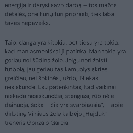
energija ir darysi savo darbą – tos mažos
detalės, prie kurių turi priprasti, tiek labai
tavęs nepaveiks.
Taip, danga yra kitokia, bet tiesa yra tokia,
kad man asmeniškai ji patinka. Man tokia yra
geriau nei šūdina žolė. Jeigu nori žaisti
futbolą, jau geriau tas kamuolys skries
greičiau, nei šokinės į užribį. Niekas
nesiskundė. Esu patenkintas, kad vaikinai
niekada nesiskundžia, stengiasi, rūbinėje
dainuoja, šoka – čia yra svarbiausia“, – apie
dirbtinę Vilniaus žolę kalbėjo „Hajduk“
treneris Gonzalo Garcia.