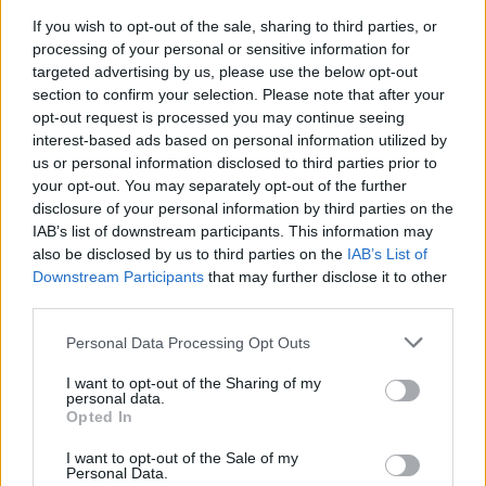
kurį netrukus realizavo Michele Sego. Dar po
If you wish to opt-out of the sale, sharing to third parties, or
9 minučių – 14-ąją susitikimo minutę – į
processing of your personal or sensitive information for
„Žalgirio“ vartus buvo paskirtas dar vienas
targeted advertising by us, please use the below opt-out
section to confirm your selection. Please note that after your
baudinys, tačiau tąkart nuo antrojo įvarčio
opt-out request is processed you may continue seeing
žalgiriečius išsaugojo Vincentas Šarkauskas.
interest-based ads based on personal information utilized by
us or personal information disclosed to third parties prior to
your opt-out. You may separately opt-out of the further
Nors „Žalgiris“ ir buvo išlyginęs rezultatą (1:1),
disclosure of your personal information by third parties on the
IAB’s list of downstream participants. This information may
galiausiai Splito komanda įrodė savo
also be disclosed by us to third parties on the
IAB’s List of
pranašumą, o galutinis skirtumas tarp ekipų
Downstream Participants
that may further disclose it to other
galėjo būti dar didesnis, bet šeštasis
third parties.
„Hajduk“ įvartis buvo atšauktas po VAR
Personal Data Processing Opt Outs
peržiūros.
I want to opt-out of the Sharing of my
personal data.
Opted In
Prieš rungtynes Kroatijos spaudoje buvo
I want to opt-out of the Sale of my
nemažai kalbama apie „Žalgirio“ namų
Personal Data.