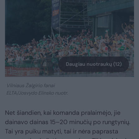
Daugiau nuotraukų (12)
Vilniaus Žalgirio fanai
ELTA/Josvydo Elinsko nuotr.
Net šiandien, kai komanda pralaimėjo, jie
dainavo dainas 15–20 minučių po rungtynių.
Tai yra puiku matyti, tai ir nėra paprasta