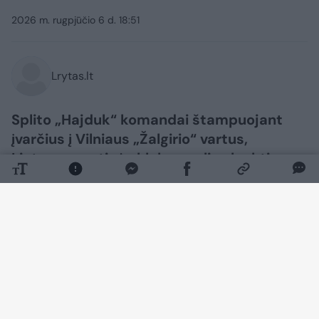
2026 m. rugpjūčio 6 d. 18:51
Lrytas.lt
Splito „Hajduk“ komandai štampuojant
įvarčius į Vilniaus „Žalgirio“ vartus,
Lietuvos sostinės klubas gali sulaukti
nemenkos nuobaudos iš UEFA už sirgalių
veiksmus.