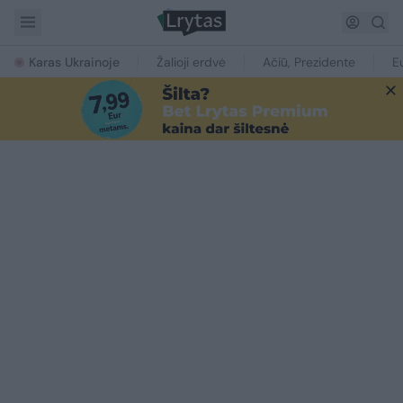
Karas Ukrainoje
Žalioji erdvė
Ačiū, Prezidente
E