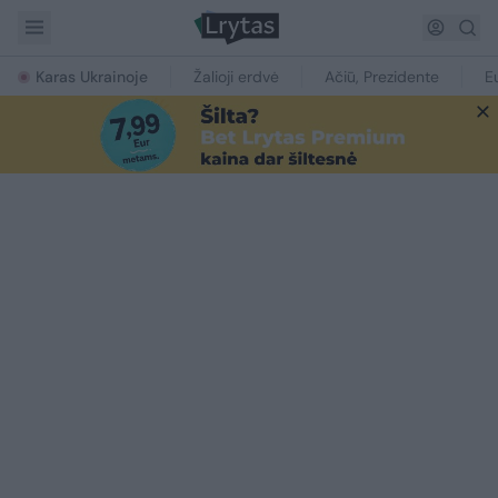
Karas Ukrainoje
Žalioji erdvė
Ačiū, Prezidente
E