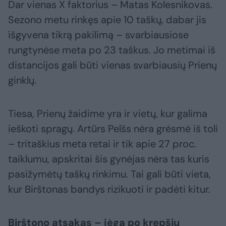
Dar vienas X faktorius – Matas Kolesnikovas.
Sezono metu rinkęs apie 10 taškų, dabar jis
išgyvena tikrą pakilimą – svarbiausiose
rungtynėse meta po 23 taškus. Jo metimai iš
distancijos gali būti vienas svarbiausių Prienų
ginklų.
Tiesa, Prienų žaidime yra ir vietų, kur galima
ieškoti spragų. Artūrs Pelšs nėra grėsmė iš toli
– tritaškius meta retai ir tik apie 27 proc.
taiklumu, apskritai šis gynėjas nėra tas kuris
pasižymėtų taškų rinkimu. Tai gali būti vieta,
kur Birštonas bandys rizikuoti ir padėti kitur.
Birštono atsakas – jėga po krepšiu