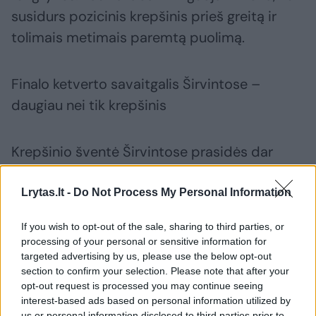
susidurs pozicinis krepšinis prieš greitą ir
tolimais metimais paremtą puolimą.
Finalo ketverto savaitgalis Širvintose –
daugiau nei tik krepšinis
Krepšinio šventė Širvintose prasidės dar
prieš lemiamas kovas. Gegužės 6 dieną 18:00
val. Širvintų sporto centre vyks įžanginis
Lrytas.lt -
Do Not Process My Personal Information
renginys visiems krepšinio aistruoliams. Jo
If you wish to opt-out of the sale, sharing to third parties, or
metu bus galima aplankyti 1996 m. Atlantos
processing of your personal or sensitive information for
olimpinių žaidynių parodą, iš arti pamatyti
targeted advertising by us, please use the below opt-out
section to confirm your selection. Please note that after your
išskirtinius Lietuvos sporto istorijos
opt-out request is processed you may continue seeing
momentus bei unikalią atributiką.
interest-based ads based on personal information utilized by
us or personal information disclosed to third parties prior to