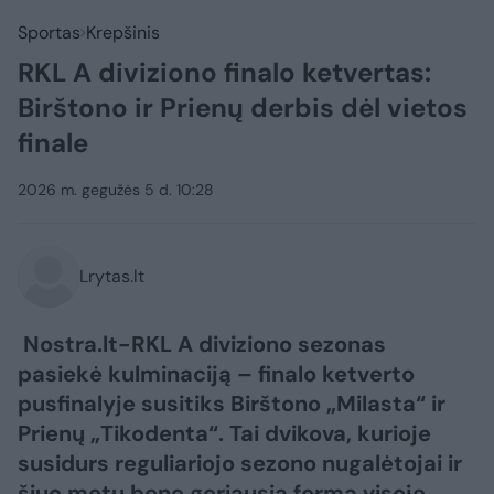
Sportas
Krepšinis
RKL A diviziono finalo ketvertas:
Birštono ir Prienų derbis dėl vietos
finale
2026 m. gegužės 5 d. 10:28
Lrytas.lt
Nostra.lt-RKL A diviziono sezonas
pasiekė kulminaciją – finalo ketverto
pusfinalyje susitiks Birštono „Milasta“ ir
Prienų „Tikodenta“. Tai dvikova, kurioje
susidurs reguliariojo sezono nugalėtojai ir
šiuo metu bene geriausią formą visoje