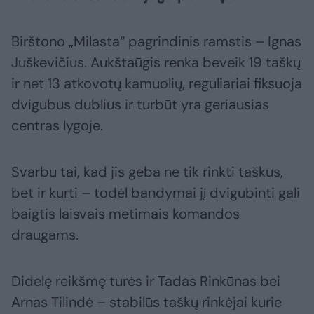
Birštono „Milasta“ pagrindinis ramstis – Ignas
Juškevičius. Aukštaūgis renka beveik 19 taškų
ir net 13 atkovotų kamuolių, reguliariai fiksuoja
dvigubus dublius ir turbūt yra geriausias
centras lygoje.
Svarbu tai, kad jis geba ne tik rinkti taškus,
bet ir kurti – todėl bandymai jį dvigubinti gali
baigtis laisvais metimais komandos
draugams.
Didelę reikšmę turės ir Tadas Rinkūnas bei
Arnas Tilindė – stabilūs taškų rinkėjai kurie