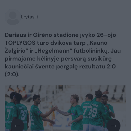
Lrytas.lt
Dariaus ir Girėno stadione įvyko 26-ojo
TOPLYGOS turo dvikova tarp „Kauno
Žalgirio“ ir „Hegelmann“ futbolininkų. Jau
pirmajame kėlinyje persvarą susikūrę
kauniečiai šventė pergalę rezultatu 2:0
(2:0).