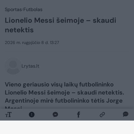
Sportas
Futbolas
Lionelio Messi šeimoje – skaudi
netektis
2026 m. rugpjūčio 8 d. 13:27
Lrytas.lt
Vieno geriausio visų laikų futbolininko
Lionelio Messi šeimoje – skaudi netektis.
Argentinoje mirė futbolininko tėtis Jorge
Messi.