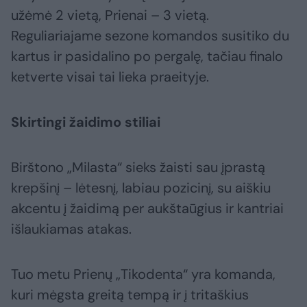
užėmė 2 vietą, Prienai – 3 vietą.
Reguliariajame sezone komandos susitiko du
kartus ir pasidalino po pergalę, tačiau finalo
ketverte visai tai lieka praeityje.
Skirtingi žaidimo stiliai
Birštono „Milasta“ sieks žaisti sau įprastą
krepšinį – lėtesnį, labiau pozicinį, su aiškiu
akcentu į žaidimą per aukštaūgius ir kantriai
išlaukiamas atakas.
Tuo metu Prienų „Tikodenta“ yra komanda,
kuri mėgsta greitą tempą ir į tritaškius