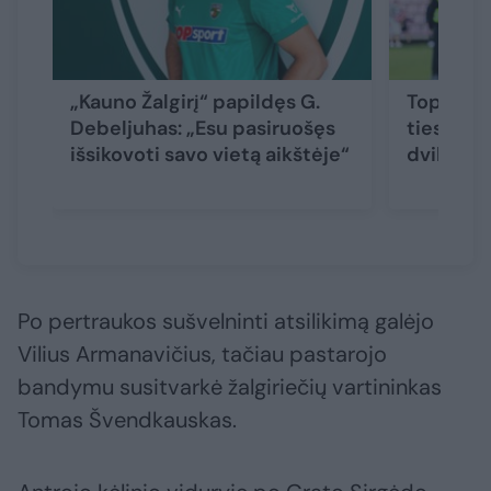
„Kauno Žalgirį“ papildęs G.
Toplygos
Debeljuhas: „Esu pasiruošęs
tiesiogi
išsikovoti savo vietą aikštėje“
dvikova
Po pertraukos sušvelninti atsilikimą galėjo
Vilius Armanavičius, tačiau pastarojo
bandymu susitvarkė žalgiriečių vartininkas
Tomas Švendkauskas.