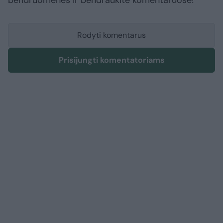
bendruomenės ir bendraukite komentaruose!
Rodyti komentarus
Prisijungti komentatoriams