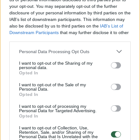
your opt-out. You may separately opt-out of the further
Taip pat žiūrovų lauks filmo, skirto Lietuvos
disclosure of your personal information by third parties on the
IAB’s list of downstream participants. This information may
krepšinio 100-mečiui, peržiūra, o renginį
also be disclosed by us to third parties on the
IAB’s List of
papildys gyvas pokalbis su BC Širvintos-UHB
Downstream Participants
that may further disclose it to other
third parties.
Group komandos žaidėjais. Vakaro pabaigoje
sirgaliai galės kartu stebėti Kauno „Žalgirio“
Personal Data Processing Opt Outs
Eurolygos rungtynių transliaciją.
I want to opt-out of the Sharing of my
personal data.
Opted In
Tai taps puikia įžanga į gegužės 9–10
I want to opt-out of the Sale of my
dienomis vyksiantį finalo ketvertą.
Personal Data.
Opted In
I want to opt-out of processing my
Gegužės 9 d. startuos pusfinaliai:
Personal Data for Targeted Advertising.
Opted In
I want to opt-out of Collection, Use,
14:00 val. – pirmasis pusfinalis
Retention, Sale, and/or Sharing of my
Personal Data that Is Unrelated with the