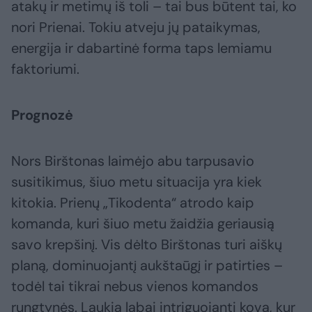
atakų ir metimų iš toli – tai bus būtent tai, ko
nori Prienai. Tokiu atveju jų pataikymas,
energija ir dabartinė forma taps lemiamu
faktoriumi.
Prognozė
Nors Birštonas laimėjo abu tarpusavio
susitikimus, šiuo metu situacija yra kiek
kitokia. Prienų „Tikodenta“ atrodo kaip
komanda, kuri šiuo metu žaidžia geriausią
savo krepšinį. Vis dėlto Birštonas turi aiškų
planą, dominuojantį aukštaūgį ir patirties –
todėl tai tikrai nebus vienos komandos
rungtynės. Laukia labai intriguojanti kova, kur