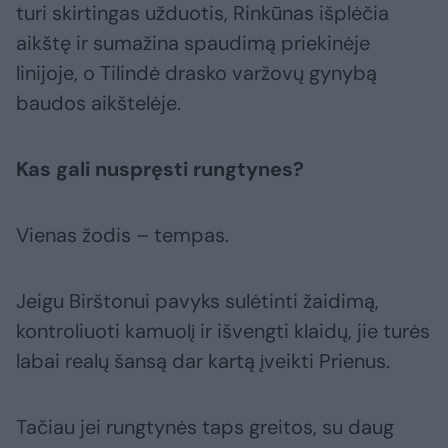
turi skirtingas užduotis, Rinkūnas išplėčia
aikštę ir sumažina spaudimą priekinėje
linijoje, o Tilindė drasko varžovų gynybą
baudos aikštelėje.
Kas gali nuspręsti rungtynes?
Vienas žodis – tempas.
Jeigu Birštonui pavyks sulėtinti žaidimą,
kontroliuoti kamuolį ir išvengti klaidų, jie turės
labai realų šansą dar kartą įveikti Prienus.
Tačiau jei rungtynės taps greitos, su daug