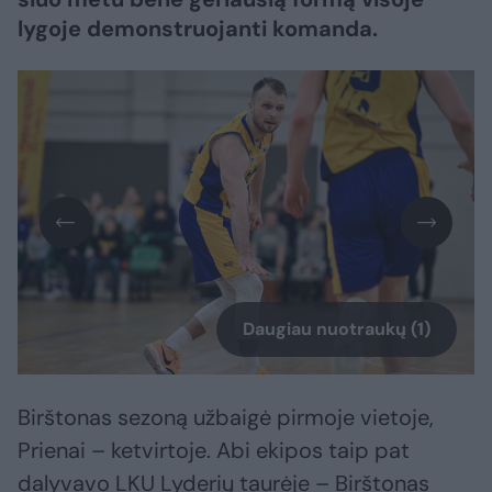
lygoje demonstruojanti komanda.
Daugiau nuotraukų (1)
Birštonas sezoną užbaigė pirmoje vietoje,
Prienai – ketvirtoje. Abi ekipos taip pat
dalyvavo LKU Lyderių taurėje – Birštonas