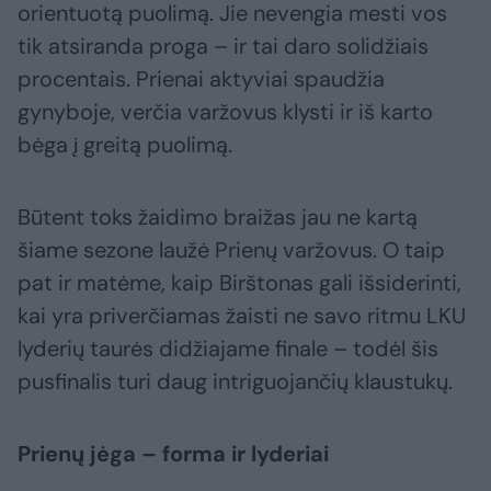
orientuotą puolimą. Jie nevengia mesti vos
tik atsiranda proga – ir tai daro solidžiais
procentais. Prienai aktyviai spaudžia
gynyboje, verčia varžovus klysti ir iš karto
bėga į greitą puolimą.
Būtent toks žaidimo braižas jau ne kartą
šiame sezone laužė Prienų varžovus. O taip
pat ir matėme, kaip Birštonas gali išsiderinti,
kai yra priverčiamas žaisti ne savo ritmu LKU
lyderių taurės didžiajame finale – todėl šis
pusfinalis turi daug intriguojančių klaustukų.
Prienų jėga – forma ir lyderiai