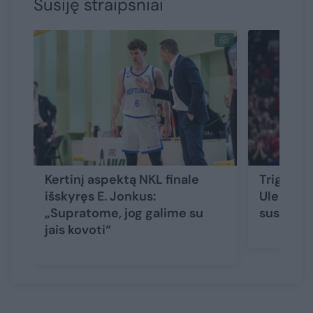
Susiję straipsniai
Kertinį aspektą NKL finale
Trigubą d
išskyręs E. Jonkus:
Uleckas 
„Supratome, jog galime su
susitvar
jais kovoti“