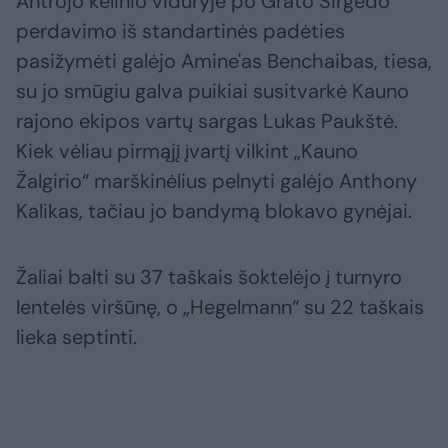
Antrojo kėlinio viduryje po Grato Sirgėdo
perdavimo iš standartinės padėties
pasižymėti galėjo Amine'as Benchaibas, tiesa,
su jo smūgiu galva puikiai susitvarkė Kauno
rajono ekipos vartų sargas Lukas Paukštė.
Kiek vėliau pirmąjį įvartį vilkint „Kauno
Žalgirio“ marškinėlius pelnyti galėjo Anthony
Kalikas, tačiau jo bandymą blokavo gynėjai.
Žaliai balti su 37 taškais šoktelėjo į turnyro
lentelės viršūnę, o „Hegelmann“ su 22 taškais
lieka septinti.