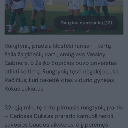
Daugiau nuotraukų (12)
Rungtynių pradžia klostėsi ramiai – kartą
šalia žalgiriečių vartų smūgiavo Wesley
Gabrielis, o Željko Sopičius buvo priverstas
atlikti keitimą. Rungtynių tęsti negalėjo Luka
Račičius, kurį pakeitė kitas vidurio gynėjas
Rokas Lekiatas.
32-ąją minutę krito pirmasis rungtynių įvartis
– Carlosas Duke'as prarado kamuolį netoli
savosios baudos aikštelės, o jį perėmęs