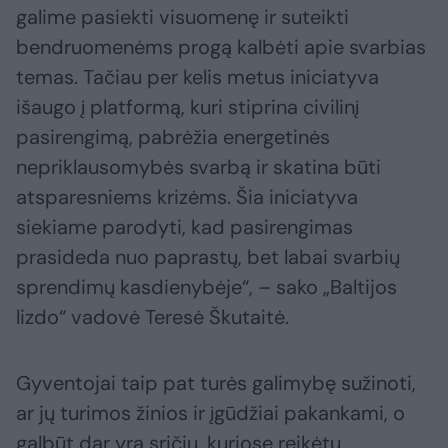
galime pasiekti visuomenę ir suteikti
bendruomenėms progą kalbėti apie svarbias
temas. Tačiau per kelis metus iniciatyva
išaugo į platformą, kuri stiprina civilinį
pasirengimą, pabrėžia energetinės
nepriklausomybės svarbą ir skatina būti
atsparesniems krizėms. Šia iniciatyva
siekiame parodyti, kad pasirengimas
prasideda nuo paprastų, bet labai svarbių
sprendimų kasdienybėje“, – sako „Baltijos
lizdo“ vadovė Teresė Škutaitė.
Gyventojai taip pat turės galimybę sužinoti,
ar jų turimos žinios ir įgūdžiai pakankami, o
galbūt dar yra sričių, kuriose reikėtų