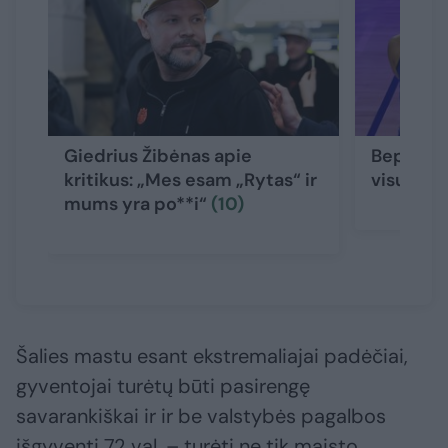
Giedrius Žibėnas apie
Beprotyb
kritikus: „Mes esam „Rytas“ ir
visų laik
mums yra po**i“
(10)
Šalies mastu esant ekstremaliajai padėčiai,
gyventojai turėtų būti pasirengę
savarankiškai ir ir be valstybės pagalbos
išgyventi 72 val. – turėti ne tik maisto,