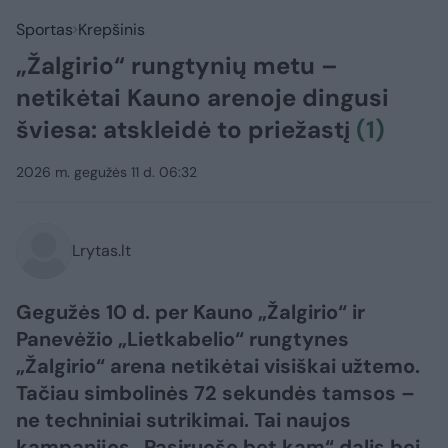
Sportas
Krepšinis
„Žalgirio“ rungtynių metu –
netikėtai Kauno arenoje dingusi
šviesa: atskleidė to priežastį
(1)
2026 m. gegužės 11 d. 06:32
Lrytas.lt
Gegužės 10 d. per Kauno „Žalgirio“ ir
Panevėžio „Lietkabelio“ rungtynes
„Žalgirio“ arena netikėtai visiškai užtemo.
Tačiau simbolinės 72 sekundės tamsos –
ne techniniai sutrikimai. Tai naujos
kampanijos „Pasiruošę bet kam“ dalis bei