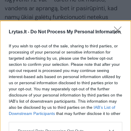
vandens ar aprangą, bet ir pasirūpinti, kad
namų ūkiai galėtų funkcionuoti netekus
elektros, vandens ar kitų komunikacijų
Lrytas.lt -
Do Not Process My Personal Information
tiekimo. Tačiau apklausos rodo, kad nors virš
70 proc. apklaustųjų žinotų, kaip elgtis gaisro
If you wish to opt-out of the sale, sharing to third parties, or
ar stipraus vėjo atveju, tačiau atsargų
processing of your personal or sensitive information for
targeted advertising by us, please use the below opt-out
išgyventi bent 72 val. turėtų tik apie pusė
section to confirm your selection. Please note that after your
gyventojų.
opt-out request is processed you may continue seeing
interest-based ads based on personal information utilized by
us or personal information disclosed to third parties prior to
„Augant įvairių krizių ir nenumatytų situacijų
your opt-out. You may separately opt-out of the further
disclosure of your personal information by third parties on the
skaičiui, aiškėja viena – asmeninis
IAB’s list of downstream participants. This information may
pasirengimas ir gebėjimas užtikrinti savo
also be disclosed by us to third parties on the
IAB’s List of
Downstream Participants
that may further disclose it to other
energetinį savarankiškumą tampa gyvybiškai
third parties.
svarbūs. Lietuvoje krepšinis jau seniai