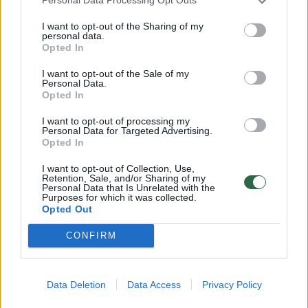
Personal Data Processing Opt Outs
peržengė sporto ribas – tai stipri
bendruomenė, jungianti žmones ir įkvepianti
I want to opt-out of the Sharing of my
personal data.
veikti kartu. Kaip aikštėje pergalės
Opted In
nepasiekiamos be pasiruošimo, taip ir
I want to opt-out of the Sale of my
Personal Data.
kasdienybėje turime būti pasirengę
Opted In
netikėtumams“, – sako „Žalgirio“ rinkodaros
I want to opt-out of processing my
direktorius Ignas Vyšniauskas.
Personal Data for Targeted Advertising.
Opted In
I want to opt-out of Collection, Use,
„Pasiruošę bet kam“ kampanija, kuri yra
Retention, Sale, and/or Sharing of my
Personal Data that Is Unrelated with the
„Žaliosios tribūnos“ iniciatyvos tęsinys, skirta
Purposes for which it was collected.
Opted Out
būtent gyventojų pasirengimo
nenumatytiems scenarijams skatinimui. Nuo
CONFIRM
gegužės 10 d. iki birželio 20 d. Lietuvos
gyventojai galės mokytis civilinės saugos
Data Deletion
Data Access
Privacy Policy
ekspertų pagalba. Dešimtyje šalies