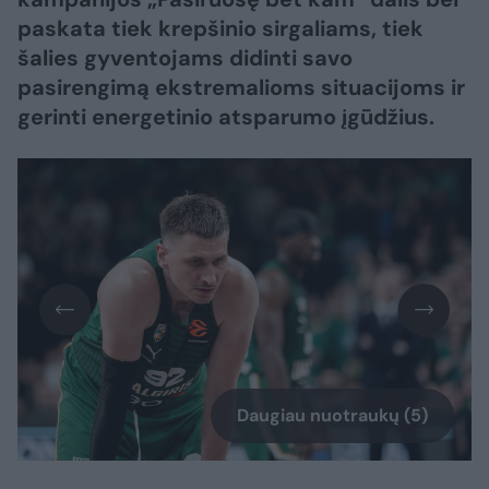
paskata tiek krepšinio sirgaliams, tiek
šalies gyventojams didinti savo
pasirengimą ekstremalioms situacijoms ir
gerinti energetinio atsparumo įgūdžius.
Daugiau nuotraukų (5)