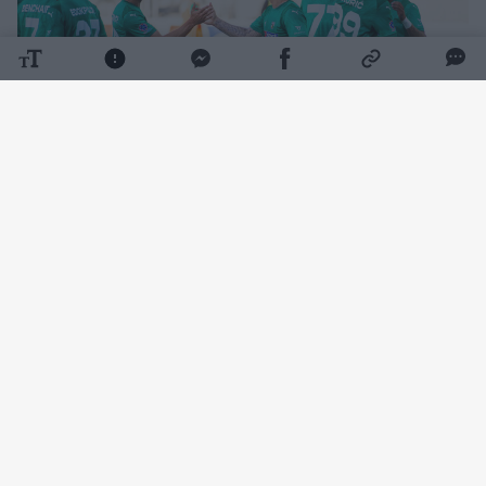
Daugiau nuotraukų (12)
Rungtynių pradžia klostėsi ramiai – kartą
šalia žalgiriečių vartų smūgiavo Wesley
Gabrielis, o Željko Sopičius buvo priverstas
atlikti keitimą. Rungtynių tęsti negalėjo Luka
Račičius, kurį pakeitė kitas vidurio gynėjas
Rokas Lekiatas.