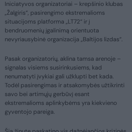
Iniciatyvos organizatoriai – krepšinio klubas
„Žalgiris“, pasirengimo ekstremalioms
situacijoms platforma „LT72“ ir į
bendruomenių įgalinimą orientuota
nevyriausybinė organizacija „Baltijos lizdas“.
Pasak organizatorių, aklina tamsa arenoje –
signalas visiems susirinkusiems, kad
nenumatyti įvykiai gali užklupti bet kada.
Todėl pasirengimas ir atsakomybės užtikrinti
savo bei artimųjų gerbūvį esant
ekstremalioms aplinkybėms yra kiekvieno
gyventojo pareiga.
Šią žinutę paskatino vis dažnėjančios krizinės