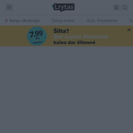
Karas Ukrainoje
Žalioji erdvė
Ačiū, Prezidente
E