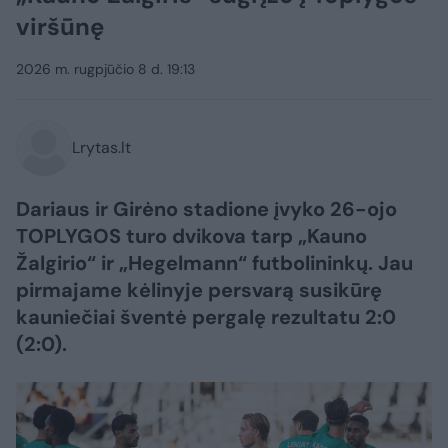
viršūnę
2026 m. rugpjūčio 8 d. 19:13
Lrytas.lt
Dariaus ir Girėno stadione įvyko 26-ojo
TOPLYGOS turo dvikova tarp „Kauno
Žalgirio“ ir „Hegelmann“ futbolininkų. Jau
pirmajame kėlinyje persvarą susikūrę
kauniečiai šventė pergalę rezultatu 2:0
(2:0).