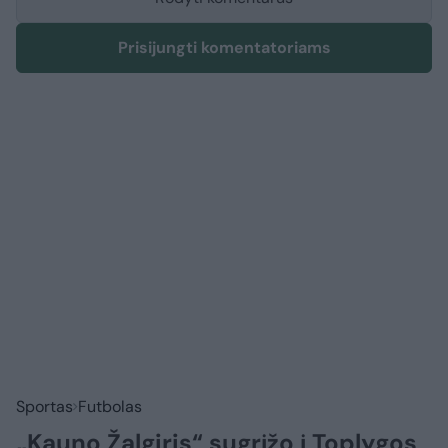
Prisijungti komentatoriams
Sportas
Futbolas
„Kauno Žalgiris“ sugrįžo į Toplygos