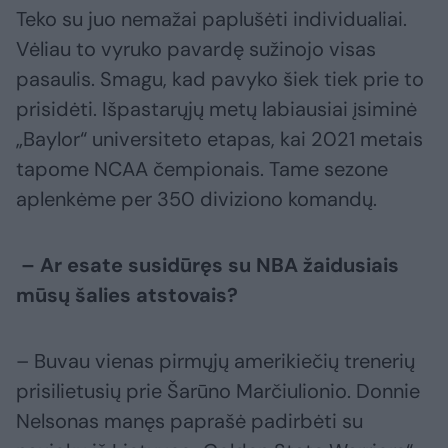
Teko su juo nemažai paplušėti individualiai.
Vėliau to vyruko pavardę sužinojo visas
pasaulis. Smagu, kad pavyko šiek tiek prie to
prisidėti. Išpastarųjų metų labiausiai įsiminė
„Baylor“ universiteto etapas, kai 2021 metais
tapome NCAA čempionais. Tame sezone
aplenkėme per 350 diviziono komandų.
– Ar esate susidūręs su NBA žaidusiais
mūsų šalies atstovais?
– Buvau vienas pirmųjų amerikiečių trenerių
prisilietusių prie Šarūno Marčiulionio. Donnie
Nelsonas manęs paprašė padirbėti su