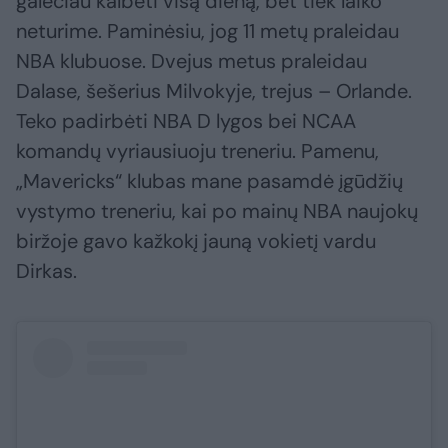
galėčiau kalbėti visą dieną, bet tiek laiko
neturime. Paminėsiu, jog 11 metų praleidau
NBA klubuose. Dvejus metus praleidau
Dalase, šešerius Milvokyje, trejus – Orlande.
Teko padirbėti NBA D lygos bei NCAA
komandų vyriausiuoju treneriu. Pamenu,
„Mavericks“ klubas mane pasamdė įgūdžių
vystymo treneriu, kai po mainų NBA naujokų
biržoje gavo kažkokį jauną vokietį vardu
Dirkas.