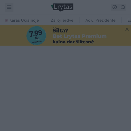
Karas Ukrainoje
Žalioji erdvė
Ačiū, Prezidente
E