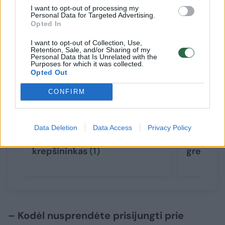
Susiję straipsniai
I want to opt-out of processing my
Personal Data for Targeted Advertising.
Opted In
I want to opt-out of Collection, Use,
Retention, Sale, and/or Sharing of my
Personal Data that Is Unrelated with the
Purposes for which it was collected.
Opted Out
CONFIRM
Oficialiai paskelbtas pirmasis
D. Songa
Data Deletion
Data Access
Privacy Policy
į rinktinę atvyksiantis
– naujas
krepšininkas
(1)
gresia r
– Kodėl nusprendėte prisijungti prie