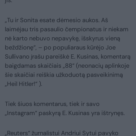
jis.
„Tu ir Sonita esate dėmesio aukos. Aš
laimėjau tris pasaulio čempionatus ir niekam
nė karto nebuvo nepavykę, išskyrus vieną
beždžionę“, – po populiaraus kūrėjo Joe
Sullivano įrašu pareiškė E. Kusinas, komentarą
baigdamas skaičiais „88“ (neonacių aplinkoje
šie skaičiai reiškia užkoduotą pasveikinimą
„Heil Hitler!“ ).
Tiek šiuos komentarus, tiek ir savo
„Instagram“ paskyrą E. Kusinas yra ištrynęs.
„Reuters“ žurnalistui Andriui Sytui pavyko