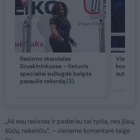
Rasizmo skandalas
Vienam i
Druskininkuose – lietuvis
kovotojų
specialiai sužlugdė belgės
sutartis
pasaulio rekordą
(3)
„Aš esu rasistas ir padariau tai tyčia, nes jūsų,
šūdų, nekenčiu“, – viename komentare teigė