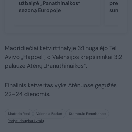
užbaigė „Panathinaikos“
premija: 
sezoną Europoje
suma
Madridiečiai ketvirtfinalyje 3:1 nugalėjo Tel
Avivo „Hapoel“, o Valensijos krepšininkai 3:2
palaužė Atėnų „Panathinaikos“.
Finalinis ketvertas vyks Atėnuose gegužės
22–24 dienomis.
Madrido Real
Valencia Basket
Stambulo Fenerbahce
Rodyti daugiau žymių