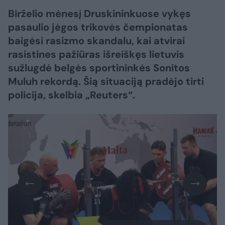
Birželio mėnesį Druskininkuose vykęs
pasaulio jėgos trikovės čempionatas
baigėsi rasizmo skandalu, kai atvirai
rasistines pažiūras išreiškęs lietuvis
sužlugdė belgės sportininkės Sonitos
Muluh rekordą. Šią situaciją pradėjo tirti
policija, skelbia „Reuters“.