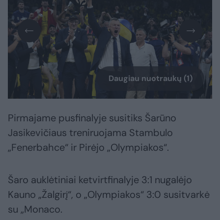
Daugiau nuotraukų (1)
Pirmajame pusfinalyje susitiks Šarūno
Jasikevičiaus treniruojama Stambulo
„Fenerbahce“ ir Pirėjo „Olympiakos“.
Šaro auklėtiniai ketvirtfinalyje 3:1 nugalėjo
Kauno „Žalgirį“, o „Olympiakos“ 3:0 susitvarkė
su „Monaco.