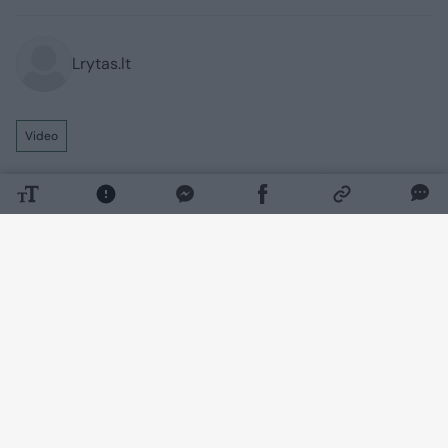
Lrytas.lt
Video
Ketvirtadienio vakarą Vilniaus „Žalgiris“
UEFA Konferencijų lygos atrankos
dvikovoje susigrums su Splito „Hajduk“
komanda iš Kroatijos. Į Lietuvos sostinę
atvykę šios komandos sirgaliai jau spėjo
sukelti neramumų.