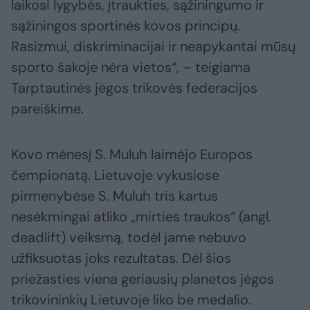
laikosi lygybės, įtraukties, sąžiningumo ir
sąžiningos sportinės kovos principų.
Rasizmui, diskriminacijai ir neapykantai mūsų
sporto šakoje nėra vietos“, – teigiama
Tarptautinės jėgos trikovės federacijos
pareiškime.
Kovo mėnesį S. Muluh laimėjo Europos
čempionatą. Lietuvoje vykusiose
pirmenybėse S. Muluh tris kartus
nesėkmingai atliko „mirties traukos“ (angl.
deadlift) veiksmą, todėl jame nebuvo
užfiksuotas joks rezultatas. Dėl šios
priežasties viena geriausių planetos jėgos
trikovininkių Lietuvoje liko be medalio.