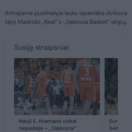
Antrajame pusfinalyje lauks ispaniška dvikova
tarp Madrido „Real“ ir „Valencia Basket“ ekipų.
Susiję straipsniai
Nauji E. Atamano cirkai
Eurolyga 
nepadėjo – „Valencia“
bet kaun