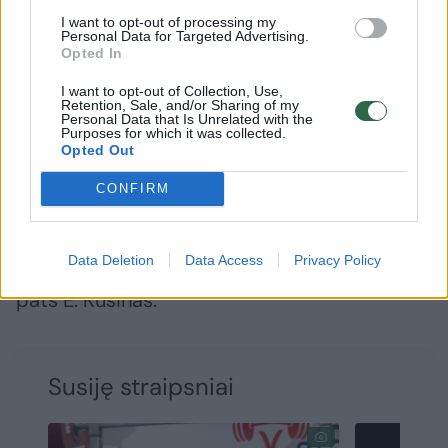
I want to opt-out of processing my
Personal Data for Targeted Advertising.
Opted In
I want to opt-out of Collection, Use,
Retention, Sale, and/or Sharing of my
Personal Data that Is Unrelated with the
A post shared by Muluh Sonita (@sonita_ml)
Purposes for which it was collected.
Opted Out
CONFIRM
Po kurio laiko šis įrašas paplito socialiniuose
tinkluose, o internautai liūdėjo dėl belgės
Data Deletion
Data Access
Privacy Policy
nepavykusio rekordo. Visgi netrukus prabilo ir
pats E. Kusinas.
Susiję straipsniai