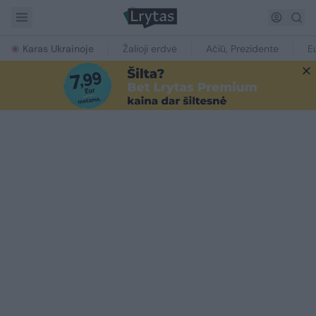
Karas Ukrainoje
Žalioji erdvė
Ačiū, Prezidente
E