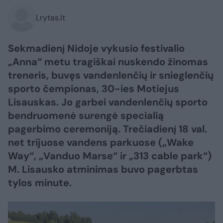
Lrytas.lt
Sekmadienį Nidoje vykusio festivalio
„Anna“ metu tragiškai nuskendo žinomas
treneris, buvęs vandenlenčių ir snieglenčių
sporto čempionas, 30-ies Motiejus
Lisauskas. Jo garbei vandenlenčių sporto
bendruomenė surengė specialią
pagerbimo ceremoniją. Trečiadienį 18 val.
net trijuose vandens parkuose („Wake
Way“, „Vanduo Marse“ ir „313 cable park“)
M. Lisausko atminimas buvo pagerbtas
tylos minute.