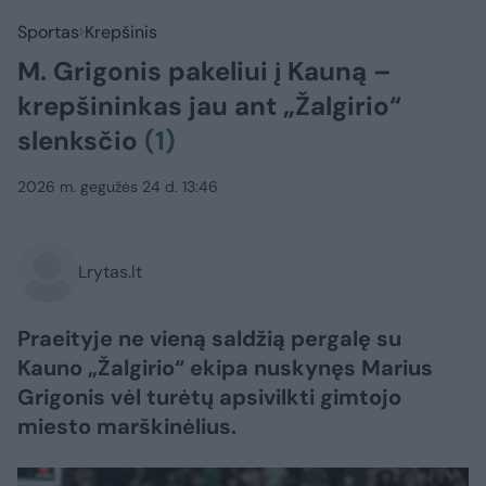
Sportas
Krepšinis
M. Grigonis pakeliui į Kauną –
krepšininkas jau ant „Žalgirio“
slenksčio
(1)
2026 m. gegužės 24 d. 13:46
Lrytas.lt
Praeityje ne vieną saldžią pergalę su
Kauno „Žalgirio“ ekipa nuskynęs Marius
Grigonis vėl turėtų apsivilkti gimtojo
miesto marškinėlius.