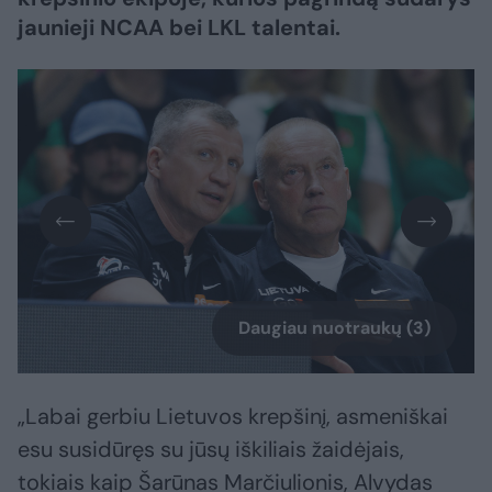
jaunieji NCAA bei LKL talentai.
Daugiau nuotraukų (3)
„Labai gerbiu Lietuvos krepšinį, asmeniškai
esu susidūręs su jūsų iškiliais žaidėjais,
tokiais kaip Šarūnas Marčiulionis, Alvydas