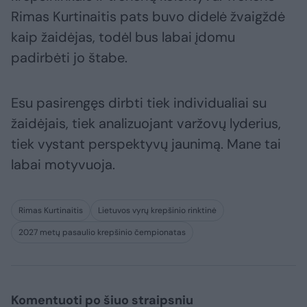
Rimas Kurtinaitis pats buvo didelė žvaigždė
kaip žaidėjas, todėl bus labai įdomu
padirbėti jo štabe.
Esu pasirengęs dirbti tiek individualiai su
žaidėjais, tiek analizuojant varžovų lyderius,
tiek vystant perspektyvų jaunimą. Mane tai
labai motyvuoja.
Rimas Kurtinaitis
Lietuvos vyrų krepšinio rinktinė
2027 metų pasaulio krepšinio čempionatas
Komentuoti po šiuo straipsniu