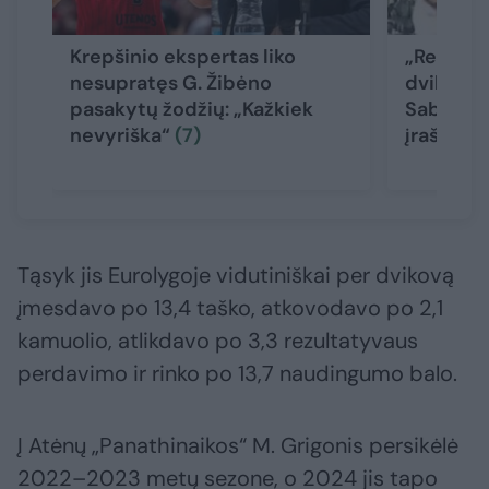
Krepšinio ekspertas liko
„Real“ i
nesupratęs G. Žibėno
dvikovos
pasakytų žodžių: „Kažkiek
Sabonio 
nevyriška“
(7)
įrašas
Tąsyk jis Eurolygoje vidutiniškai per dvikovą
įmesdavo po 13,4 taško, atkovodavo po 2,1
kamuolio, atlikdavo po 3,3 rezultatyvaus
perdavimo ir rinko po 13,7 naudingumo balo.
Į Atėnų „Panathinaikos“ M. Grigonis persikėlė
2022–2023 metų sezone, o 2024 jis tapo