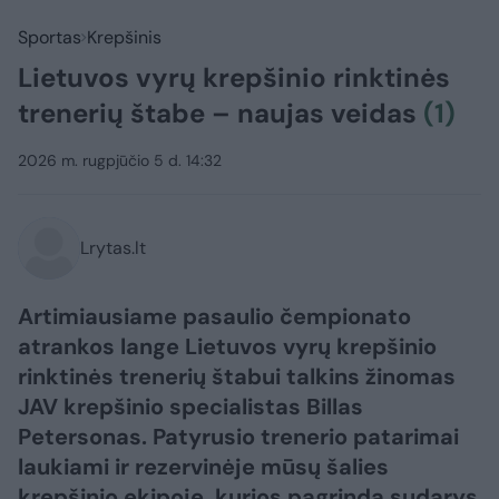
Sportas
Krepšinis
Lietuvos vyrų krepšinio rinktinės
trenerių štabe – naujas veidas
(1)
2026 m. rugpjūčio 5 d. 14:32
Lrytas.lt
Artimiausiame pasaulio čempionato
atrankos lange Lietuvos vyrų krepšinio
rinktinės trenerių štabui talkins žinomas
JAV krepšinio specialistas Billas
Petersonas. Patyrusio trenerio patarimai
laukiami ir rezervinėje mūsų šalies
krepšinio ekipoje, kurios pagrindą sudarys