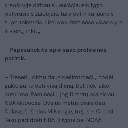
krepšinyje dirbau su aukščiausio lygio
patyrusiais žaidėjais, taip pat ir su jaunais
supertalentais. Lietuvos rinktinėse visada yra
ir vienų, ir kitų.
– Papasakokite apie savo profesines
patirtis.
– Treneriu dirbu daug dešimtmečių, todėl
galėčiau kalbėti visą dieną, bet tiek laiko
neturime. Paminėsiu, jog 11 metų praleidau
NBA klubuose. Dvejus metus praleidau
Dalase, šešerius Milvokyje, trejus – Orlande.
Teko padirbėti NBA D lygos bei NCAA