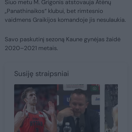
Šiuo metu M. Grigonis atstovauja Atėnų
„Panathinaikos“ klubui, bet rimtesnio
vaidmens Graikijos komandoje jis nesulaukia.
Savo paskutinį sezoną Kaune gynėjas žaidė
2020–2021 metais.
Susiję straipsniai