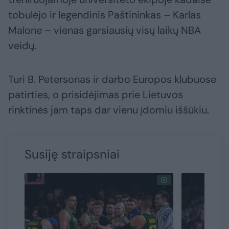
tobulėjo ir legendinis Paštininkas – Karlas
Malone – vienas garsiausių visų laikų NBA
veidų.
Turi B. Petersonas ir darbo Europos klubuose
patirties, o prisidėjimas prie Lietuvos
rinktinės jam taps dar vienu įdomiu iššūkiu.
Susiję straipsniai