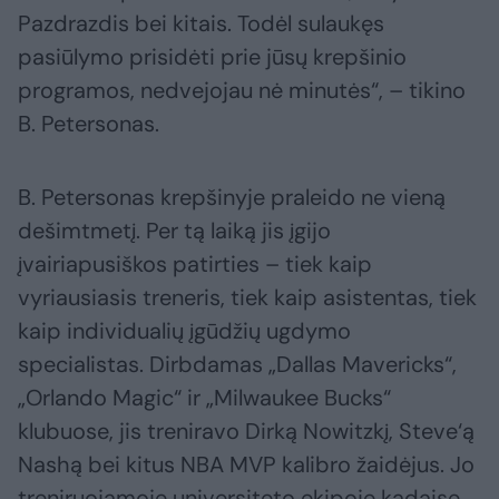
Pazdrazdis bei kitais. Todėl sulaukęs
pasiūlymo prisidėti prie jūsų krepšinio
programos, nedvejojau nė minutės“, – tikino
B. Petersonas.
B. Petersonas krepšinyje praleido ne vieną
dešimtmetį. Per tą laiką jis įgijo
įvairiapusiškos patirties – tiek kaip
vyriausiasis treneris, tiek kaip asistentas, tiek
kaip individualių įgūdžių ugdymo
specialistas. Dirbdamas „Dallas Mavericks“,
„Orlando Magic“ ir „Milwaukee Bucks“
klubuose, jis treniravo Dirką Nowitzkį, Steve‘ą
Nashą bei kitus NBA MVP kalibro žaidėjus. Jo
treniruojamoje universiteto ekipoje kadaise