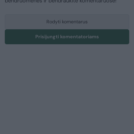
bendruomenės ir bendraukite komentaruose!
Rodyti komentarus
Prisijungti komentatoriams