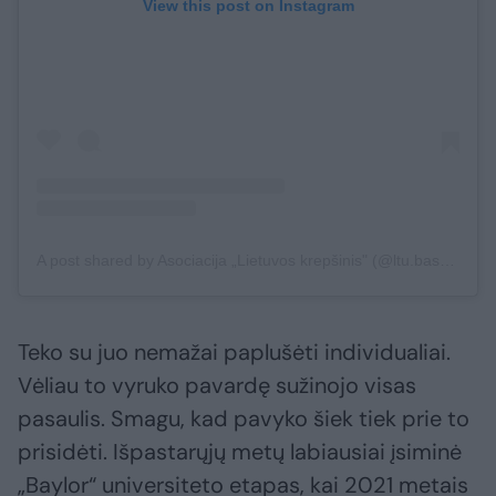
View this post on Instagram
A post shared by Asociacija „Lietuvos krepšinis" (@ltu.basketball)
Teko su juo nemažai paplušėti individualiai.
Vėliau to vyruko pavardę sužinojo visas
pasaulis. Smagu, kad pavyko šiek tiek prie to
prisidėti. Išpastarųjų metų labiausiai įsiminė
„Baylor“ universiteto etapas, kai 2021 metais