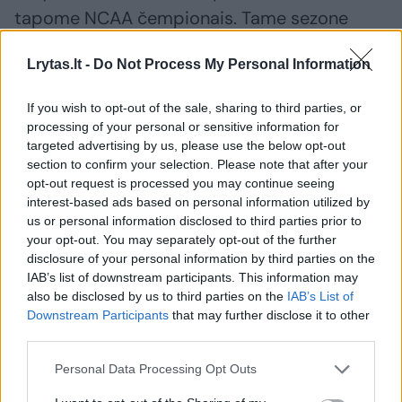
tapome NCAA čempionais. Tame sezone
aplenkėme per 350 diviziono komandų.
Lrytas.lt -
Do Not Process My Personal Information
– Ar esate susidūręs su NBA žaidusiais
If you wish to opt-out of the sale, sharing to third parties, or
processing of your personal or sensitive information for
mūsų šalies atstovais?
targeted advertising by us, please use the below opt-out
section to confirm your selection. Please note that after your
opt-out request is processed you may continue seeing
– Buvau vienas pirmųjų amerikiečių trenerių
interest-based ads based on personal information utilized by
prisilietusių prie Šarūno Marčiulionio. Donnie
us or personal information disclosed to third parties prior to
your opt-out. You may separately opt-out of the further
Nelsonas manęs paprašė padirbėti su
disclosure of your personal information by third parties on the
naujoku iš Lietuvos „Golden State Warriors“
IAB’s list of downstream participants. This information may
klubo vasaros stovykloje. Savo rankomis Šarą
also be disclosed by us to third parties on the
IAB’s List of
Downstream Participants
that may further disclose it to other
čiupinėjau apie dvi savaites ir įsitikinau, kad
third parties.
šitas europietis Amerikoje tikrai neprapuls.
Personal Data Processing Opt Outs