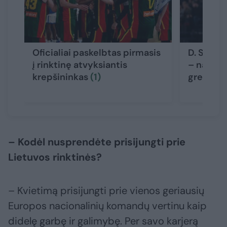
Oficialiai paskelbtas pirmasis
D. Songa
į rinktinę atvyksiantis
– naujas
krepšininkas
(1)
gresia r
– Kodėl nusprendėte prisijungti prie
Lietuvos rinktinės?
– Kvietimą prisijungti prie vienos geriausių
Europos nacionalinių komandų vertinu kaip
didelę garbę ir galimybę. Per savo karjerą