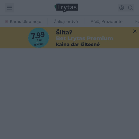
Karas Ukrainoje
Žalioji erdvė
Ačiū, Prezidente
E