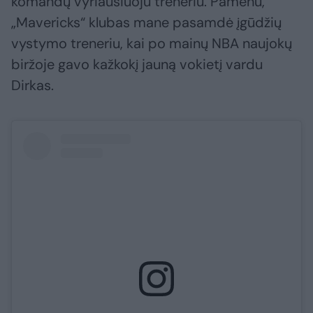
komandų vyriausiuoju treneriu. Pamenu,
„Mavericks“ klubas mane pasamdė įgūdžių
vystymo treneriu, kai po mainų NBA naujokų
biržoje gavo kažkokį jauną vokietį vardu
Dirkas.