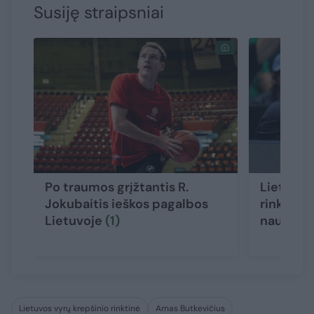
Susiję straipsniai
Po traumos grįžtantis R.
Lietuvos
Jokubaitis ieškos pagalbos
rinktinės
Lietuvoje
(1)
naujas v
Lietuvos vyrų krepšinio rinktinė
Arnas Butkevičius