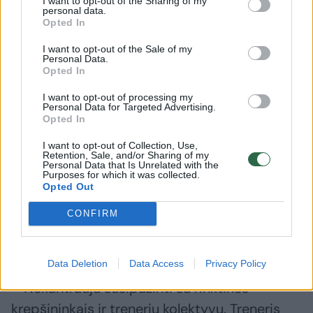
I want to opt-out of the Sharing of my
Stebiu ir šiuolaikinę jūsų NBA kartą. Daug
personal data.
Opted In
kartų iš arti esu stebėjęs Joną Valančiūną, kai
dirbau Denverio koledže, o jis rungtyniavo
I want to opt-out of the Sale of my
Personal Data.
„Nuggets“ ekipoje. Pažįstu „Bucks“ trenerį
Opted In
Taylorą Jenkinsą, todėl domėjausi Kasparo
I want to opt-out of processing my
Personal Data for Targeted Advertising.
Jakučionio perspektyvomis naujame klube.
Opted In
Domantas Sabonis ir Matas Buzelis jau ilgą
I want to opt-out of Collection, Use,
laiką yra mano akiratyje, nes turiu draugų jų
Retention, Sale, and/or Sharing of my
Personal Data that Is Unrelated with the
klubuose, trenerių štabe.
Purposes for which it was collected.
Opted Out
CONFIRM
– Su kokiomis mintimis atvykstate į
rinktinės stovyklą?
Data Deletion
Data Access
Privacy Policy
– Nekantrauju susipažinti su rinktinės
krepšininkais ir trenerių kolektyvu. Treneris