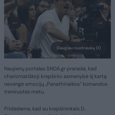
Daugiau nuotraukų (1)
Naujienų portalas SNDA.gr pranešė, kad
charizmatiškoji krepšinio asmenybė šį kartą
nevengė emocijų „Panathinaikos“ komandos
treniruotės metu.
Pridedama, kad su krepšininkais D.