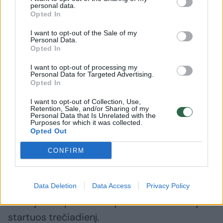
personal data.
Opted In
I want to opt-out of the Sale of my
J. Jocytė ir vėl buvo geriausia
Krepšini
Personal Data.
Opted In
„Valkyries“ ekipoje pagal
tėvams: 
vieną statistikos elementą
ateina pe
I want to opt-out of processing my
Personal Data for Targeted Advertising.
Opted In
I want to opt-out of Collection, Use,
Retention, Sale, and/or Sharing of my
Personal Data that Is Unrelated with the
Purposes for which it was collected.
Opted Out
Būtent jame „Panathinaikos“ kovos prieš
CONFIRM
amžinąjį varžovą ir naująjį Eurolygos laimėtoją
Pirėjo „Olympiakos“.
Data Deletion
Data Access
Privacy Policy
Graikijos krepšinio čempionato finalo serija
startuos trečiadienį.