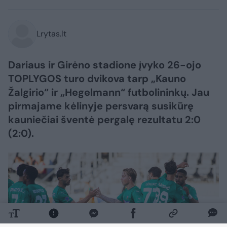
Lrytas.lt
Dariaus ir Girėno stadione įvyko 26-ojo
TOPLYGOS turo dvikova tarp „Kauno
Žalgirio“ ir „Hegelmann“ futbolininkų. Jau
pirmajame kėlinyje persvarą susikūrę
kauniečiai šventė pergalę rezultatu 2:0
(2:0).