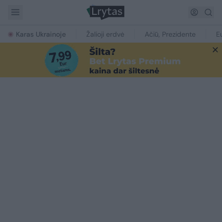
Karas Ukrainoje
Žalioji erdvė
Ačiū, Prezidente
E