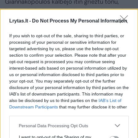
Giannakopoulos kalbėjo itin griežtu tonu,
jiems primindamas Eurolygoje patirtą fiasko.
Lrytas.lt -
Do Not Process My Personal Information
Emocijas sunkiai valdęs graikas iškėlė
If you wish to opt-out of the sale, sharing to third parties, or
pagrindinį reikalavimą Eurolygoje antausį
processing of your personal or sensitive information for
gavusiems krepšininkams – laimėti Graikijos
targeted advertising by us, please use the below opt-out
section to confirm your selection. Please note that after your
krepšinio čempionatą.
opt-out request is processed you may continue seeing
interest-based ads based on personal information utilized by
us or personal information disclosed to third parties prior to
your opt-out. You may separately opt-out of the further
Susiję straipsniai
disclosure of your personal information by third parties on the
IAB’s list of downstream participants. This information may
also be disclosed by us to third parties on the
IAB’s List of
Downstream Participants
that may further disclose it to other
third parties.
Personal Data Processing Opt Outs
I want to opt-out of the Sharing of my