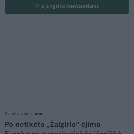
Prisijungti komentatoriams
Sportas
Krepšinis
Po netikėto „Žalgirio“ ėjimo
Eurolygos superžvaigždė išreiškė