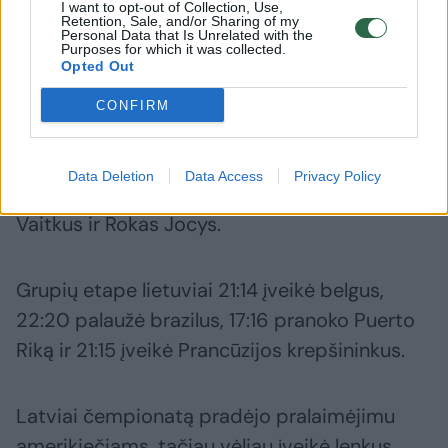
vaikinų pasaulio čempionatą.
I want to opt-out of Collection, Use,
Retention, Sale, and/or Sharing of my
Personal Data that Is Unrelated with the
Purposes for which it was collected.
Pusfinalyje latviai susitiks su Serbijos rinktine,
Opted Out
kuri 21:19 pranoko Nyderlandų krepšininkus.
CONFIRM
Lietuvai pasaulio čempionate atstovavo
Data Deletion
Data Access
Privacy Policy
Aurelijus Pukelis, Evaldas Džiaugys, Ignas
Vaitkus ir Rokas Jocys.
Grupių etape lietuviai 21:14 įveikė belgus,
22:20 palaužė brazilus, 17:16 pranoko Puerto
Riką ir 21:15 įveikė Prancūzijos krepšininkus.
Latviai čempionatą pradėjo pralaimėjimu
amerikiečiams, tačiau vėliau įveikė lenkus,