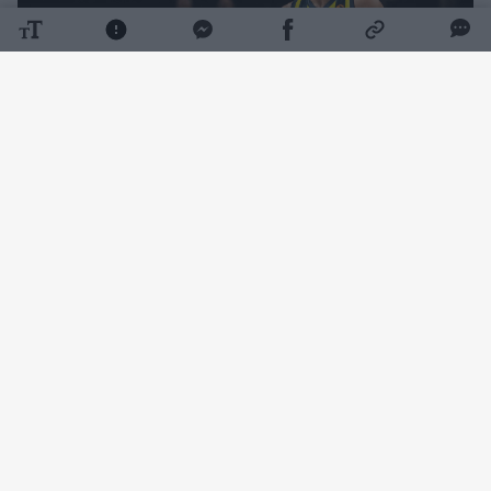
Daugiau nuotraukų (5)
Žurnalistas Chema de Lucaso
ketvirtadienį
pranešė, jog K. Evansas pasirašys sutartį su
„Žalgirio“ klubu ir nuomos pagrindais žais
Londono „Lions“ ekipoje.
Toks Lietuvos čempionų netikėtas manevras
paliko itin gerą įspūdį Stambulo „Fenerbahce“
lyderiui W. Baldwinui.