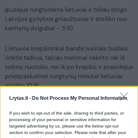
Įpusėjus rungtynėms lietuviai ir toliau strigo
Latvijos gynybos gniaužtuose ir atsiliko nuo
kaimynų dvigubai – 5:10.
Lietuvos krepšininkai bandė įvairiais būdais
rinktis taškus, tačiau metimai nekrito nei iš
tolimo nuotolio, nei iš po krepšio ir prasidėjus
priešpaskutinei rungtynių minutei lietuviai
atsiliko 10:16.
Lrytas.lt -
Do Not Process My Personal Information
Susiję straipsniai
If you wish to opt-out of the sale, sharing to third parties, or
processing of your personal or sensitive information for
targeted advertising by us, please use the below opt-out
section to confirm your selection. Please note that after your