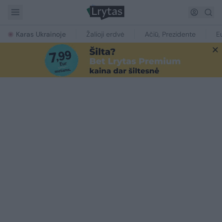
Karas Ukrainoje
Žalioji erdvė
Ačiū, Prezidente
E