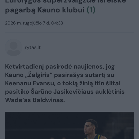
pagarbą Kauno klubui
(1)
2026 m. rugpjūčio 7 d. 04:33
Lrytas.lt
Ketvirtadienį pasirodė naujienos, jog
Kauno „Žalgiris“ pasirašys sutartį su
Keenanu Evansu, o tokią žinią itin šiltai
pasitiko Šarūno Jasikevičiaus auklėtinis
Wade‘as Baldwinas.