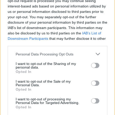
opt-out request is processed you may continue seeing
interest-based ads based on personal information utilized by
us or personal information disclosed to third parties prior to
your opt-out. You may separately opt-out of the further
disclosure of your personal information by third parties on the
IAB’s list of downstream participants. This information may
also be disclosed by us to third parties on the
IAB’s List of
Downstream Participants
that may further disclose it to other
Už galvų besigriebusi rinktinė
Lietuvos 
third parties.
įžvelgė ir pozityvą: „Tai yra
rinktinė
didelis pasiekimas“
(1)
po pratę
Personal Data Processing Opt Outs
aštunfin
I want to opt-out of the Sharing of my
personal data.
Opted In
I want to opt-out of the Sale of my
Personal Data.
Opted In
Stebuklo mūsiškiai sukurti nebesugebėjo ir
I want to opt-out of processing my
Personal Data for Targeted Advertising.
patyrė skaudų pralaimėjimą, kuris užbaigė
Opted In