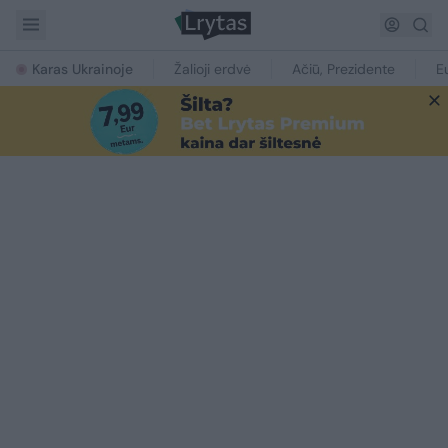
Karas Ukrainoje
Žalioji erdvė
Ačiū, Prezidente
E