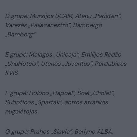
D grupė: Mursijos UCAM, Atėnų „Peristeri“,
Varezės „Pallacanestro“, Bambergo
„Bamberg“
E grupė: Malagos „Unicaja“, Emilijos Redžo
„UnaHotels“, Utenos „Juventus“, Pardubicės
KVIS
F grupė: Holono „Hapoel“, Šolė „Cholet“,
Suboticos „Spartak“, antros atrankos
nugalėtojas
G grupė: Prahos „Slavia“, Berlyno ALBA,