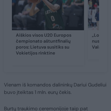
Aiškios visos U20 Europos
„Los Ang
čempionato aštuntfinalių
nusisuko
poros: Lietuva susitiks su
Valanči
Vokietijos rinktine
Vienam iš komandos dalininkų Dariui Gudeliui
buvo įteiktas 1 mln. eurų čekis.
Burtų traukimo ceremonijoje taip pat