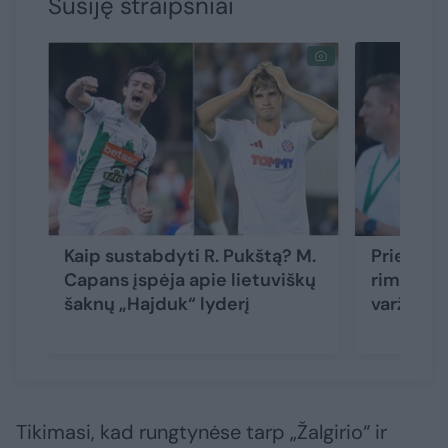
Susiję straipsniai
Kaip sustabdyti R. Pukštą? M.
Prieš „H
Capans įspėja apie lietuviškų
rimtas A.
šaknų „Hajduk“ lyderį
varžovų 
Tikimasi, kad rungtynėse tarp „Žalgirio“ ir