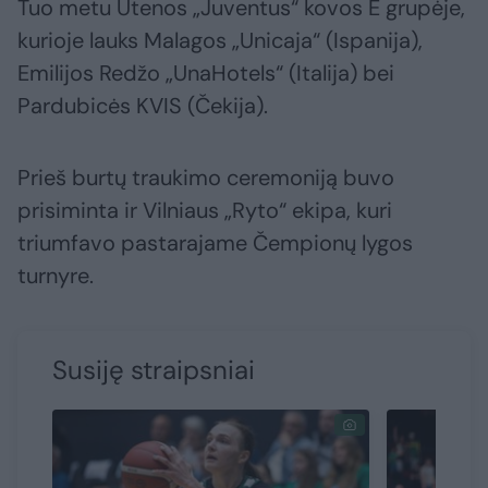
Tuo metu Utenos „Juventus“ kovos E grupėje,
kurioje lauks Malagos „Unicaja“ (Ispanija),
Emilijos Redžo „UnaHotels“ (Italija) bei
Pardubicės KVIS (Čekija).
Prieš burtų traukimo ceremoniją buvo
prisiminta ir Vilniaus „Ryto“ ekipa, kuri
triumfavo pastarajame Čempionų lygos
turnyre.
Susiję straipsniai