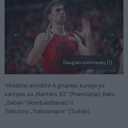
Daugiau nuotraukų (1)
Vilniečiai atsidūrė A grupėje, kurioje jie
varžysis su „Nantero 92“ (Prancūzija), Baku
„Sabah“ (Azerbaidžanas) ir
Trabzono „Trabzonspor“ (Turkija).