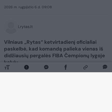
2026 m. rugpjūčio 6 d. 09:08
Lrytas.lt
Vilniaus „Rytas“ ketvirtadienį oficialiai
paskelbė, kad komandą palieka vienas iš
didžiausių pergalės FIBA Čempionų lygoje
kalvių.