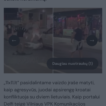
Daugiau nuotraukų (1)
„11x11.lt“ pasidalintame vaizdo įraše matyti,
kaip agresyvūs, juodai apsirengę kroatai
konfliktuoja su dviem lietuviais. Kaip portalui
Delfi teigė Vilniaus VPK Komunikacijos