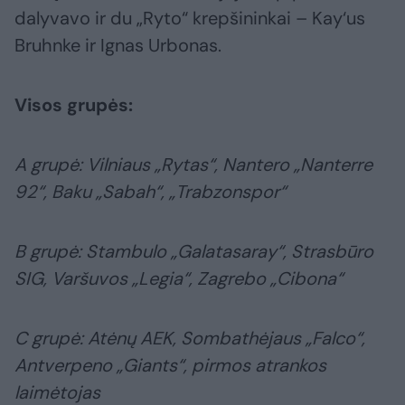
dalyvavo ir du „Ryto“ krepšininkai – Kay‘us
Bruhnke ir Ignas Urbonas.
Visos grupės:
A grupė: Vilniaus „Rytas“, Nantero „Nanterre
92“, Baku „Sabah“, „Trabzonspor“
B grupė: Stambulo „Galatasaray“, Strasbūro
SIG, Varšuvos „Legia“, Zagrebo „Cibona“
C grupė: Atėnų AEK, Sombathėjaus „Falco“,
Antverpeno „Giants“, pirmos atrankos
laimėtojas