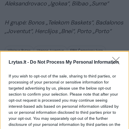
Aleksandrovaco „Igokea“, Bilbao „Surne“
H grupė: Bonos „Telekom Baskets“, Badalonos
„Joventut“, Herclijos „Bnei“, Porto „Porto“
Vilniaus Rytas
Utenos Juventus
FIBA Čempionų lyga
Lrytas.lt -
Do Not Process My Personal Information
If you wish to opt-out of the sale, sharing to third parties, or
Komentuoti po šiuo straipsniu
processing of your personal or sensitive information for
targeted advertising by us, please use the below opt-out
Komentuoti gali tik Lrytas registruoti vartotojai.
section to confirm your selection. Please note that after your
opt-out request is processed you may continue seeing
Prisijunkite prie registruotų vartotojų
interest-based ads based on personal information utilized by
bendruomenės ir bendraukite komentaruose!
us or personal information disclosed to third parties prior to
your opt-out. You may separately opt-out of the further
disclosure of your personal information by third parties on the