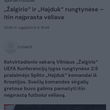
Sportas
Futbolas
„Žalgirio“ ir „Hajduk“ rungtynėse –
itin neįprasta vėliava
2026 m. rugpjūčio 6 d. 18:48
Lrytas.lt
Ketvirtadienio vakarą Vilniaus „Žalgiris“
UEFA Konferencijų lygos rungtynėse 2:5
pralaimėjo Splito „Hajduk“ komandai iš
Kroatijos. Svečių komandos sirgalių
gretose buvo galima pamatyti itin
neįprastą futbolui vėliavą.