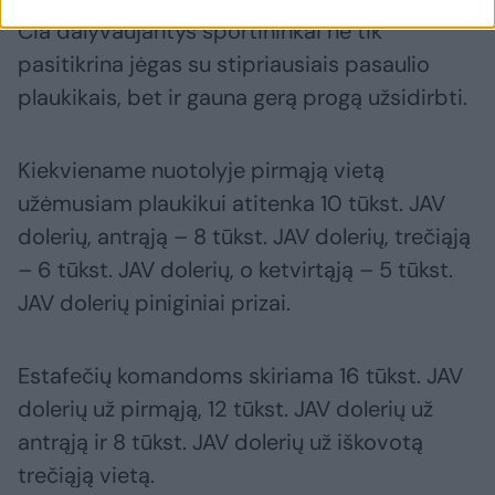
Čia dalyvaujantys sportininkai ne tik
pasitikrina jėgas su stipriausiais pasaulio
plaukikais, bet ir gauna gerą progą užsidirbti.
Kiekviename nuotolyje pirmąją vietą
užėmusiam plaukikui atitenka 10 tūkst. JAV
dolerių, antrąją – 8 tūkst. JAV dolerių, trečiąją
– 6 tūkst. JAV dolerių, o ketvirtąją – 5 tūkst.
JAV dolerių piniginiai prizai.
Estafečių komandoms skiriama 16 tūkst. JAV
dolerių už pirmąją, 12 tūkst. JAV dolerių už
antrąją ir 8 tūkst. JAV dolerių už iškovotą
trečiąją vietą.