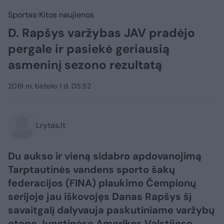
Sportas
Kitos naujienos
D. Rapšys varžybas JAV pradėjo
pergale ir pasiekė geriausią
asmeninį sezono rezultatą
2019 m. birželio 1 d. 05:52
Lrytas.lt
Du aukso ir vieną sidabro apdovanojimą
Tarptautinės vandens sporto šakų
federacijos (FINA) plaukimo Čempionų
serijoje jau iškovojęs Danas Rapšys šį
savaitgalį dalyvauja paskutiniame varžybų
etape Jungtinėse Amerikos Valstijose.