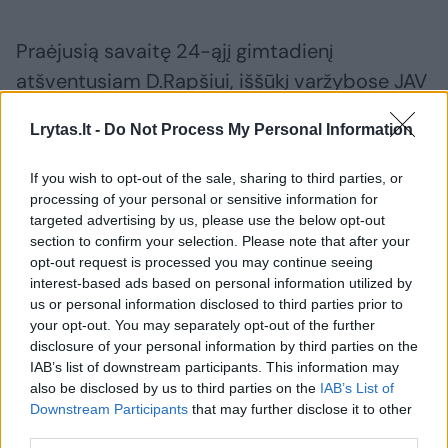
Praėjusią savaitę 24-ąjį gimtadienį
atšventusiam D.Rapšiui, iššūkį varžybose JAV
meta tituluoti amerikiečiai Ryanas Murphy,
Lrytas.lt -
Do Not Process My Personal Information
Jacobas Pebley, Mattas Grevers ir T.Haasas,
italas G.Detti, ukrainietis Mychailo
If you wish to opt-out of the sale, sharing to third parties, or
Romančiukas ir belgas P.Timmeras.
processing of your personal or sensitive information for
targeted advertising by us, please use the below opt-out
section to confirm your selection. Please note that after your
opt-out request is processed you may continue seeing
Susiję straipsniai
interest-based ads based on personal information utilized by
us or personal information disclosed to third parties prior to
your opt-out. You may separately opt-out of the further
disclosure of your personal information by third parties on the
IAB’s list of downstream participants. This information may
also be disclosed by us to third parties on the
IAB’s List of
Downstream Participants
that may further disclose it to other
third parties.