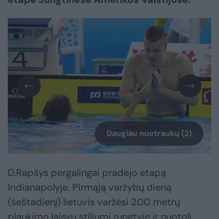
Daugiau nuotraukų (2)
D.Rapšys pergalingai pradėjo etapą
Indianapolyje. Pirmąją varžybų dieną
(šeštadienį) lietuvis varžėsi 200 metrų
plaukimo laisvu stiliumi rungtyje ir nuotolį