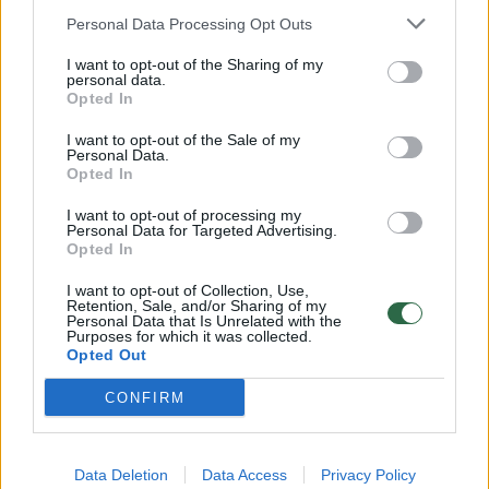
Personal Data Processing Opt Outs
I want to opt-out of the Sharing of my
personal data.
D. Rapšys Lietuvai iškovojo
D. Rapšys
Opted In
istorinę pergalę plaukimo
čempion
I want to opt-out of the Sale of my
Čempionų lygoje
varžybos
Personal Data.
Lietuvos
Opted In
I want to opt-out of processing my
Personal Data for Targeted Advertising.
Opted In
I want to opt-out of Collection, Use,
Retention, Sale, and/or Sharing of my
FINA plaukimo Čempionų serijoje varžosi tik
Personal Data that Is Unrelated with the
Purposes for which it was collected.
vardinius kvietimus gavę pasaulio ir
Opted Out
olimpiniai čempionai bei prizininkai, pasaulio
CONFIRM
rekordininkai ir kiti geriausi FINA pasaulinio
reitingo plaukikai.
Data Deletion
Data Access
Privacy Policy