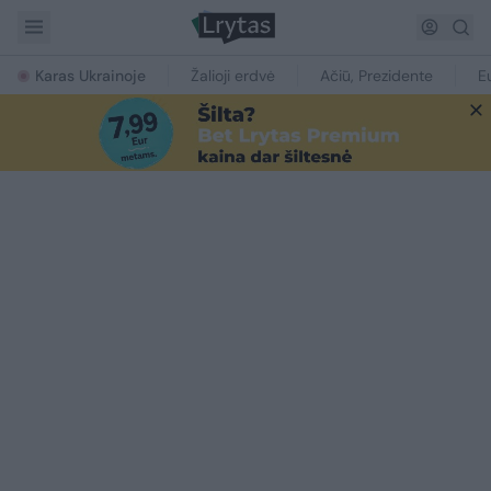
Karas Ukrainoje
Žalioji erdvė
Ačiū, Prezidente
E