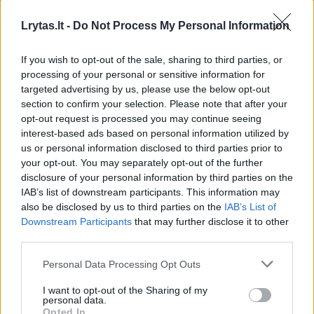
olimpiniame cikle, kurį vainikuos liepos 24–
Lrytas.lt -
Do Not Process My Personal Information
rugpjūčio 9 dienomis Tokijuje vyksiančios
olimpinės žaidynės. Iš LTeam komandos narių
If you wish to opt-out of the sale, sharing to third parties, or
processing of your personal or sensitive information for
kelialapius į svarbiausią pasaulio sporto
targeted advertising by us, please use the below opt-out
renginį yra iškovoję jau 23 sportininkai, o dar
section to confirm your selection. Please note that after your
opt-out request is processed you may continue seeing
daugiau nei 100 siekia šio tikslo, todėl
interest-based ads based on personal information utilized by
artimiausiai mėnesiai jiems – itin svarbūs.
us or personal information disclosed to third parties prior to
your opt-out. You may separately opt-out of the further
disclosure of your personal information by third parties on the
„Džiaugiamės į savo partnerių būrį priimdami
IAB’s list of downstream participants. This information may
also be disclosed by us to third parties on the
IAB’s List of
dar vieną stiprią įmonę. Neabejojame, kad
Downstream Participants
that may further disclose it to other
mūsų bendradarbiavimas palengvins LTeam
third parties.
komandos pasirengimą didžiausiam pasaulio
Personal Data Processing Opt Outs
sporto renginiui“, – akcentuoja Lietuvos
I want to opt-out of the Sharing of my
tautinio olimpinio komiteto (LTOK)
personal data.
Opted In