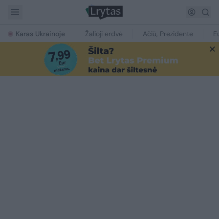
Karas Ukrainoje
Žalioji erdvė
Ačiū, Prezidente
E