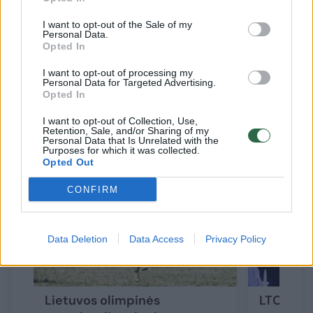
prezidentė Daina Gudzinevičiūtė. – Prieš
olimpines žaidynes mūsų rinktinės gydytojai
I want to opt-out of the Sale of my
Personal Data.
pateikia reikiamų medicininių priemonių
Opted In
sąrašą, kuris – išties ilgas.
I want to opt-out of processing my
Personal Data for Targeted Advertising.
Opted In
Susiję straipsniai
I want to opt-out of Collection, Use,
Retention, Sale, and/or Sharing of my
Personal Data that Is Unrelated with the
Purposes for which it was collected.
Opted Out
CONFIRM
Data Deletion
Data Access
Privacy Policy
Lietuvos olimpinės
LTOK pri