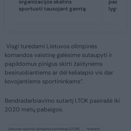
organizacijos skatins
pasaulin
sportuoti tausojant gamtą
lygybę
Visgi turėdami Lietuvos olimpinės
komandos vaistinę galėsime sutaupyti ir
papildomus pinigus skirti žaidynėms
besiruošiantiems ar dėl kelialapio vis dar
kovojantiems sportininkams“.
Bendradarbiavimo sutartį LTOK pasirašė iki
2020 metų pabaigos.
Lietuvos tautinis olimpinis komitetas (LTOK)
^Instant