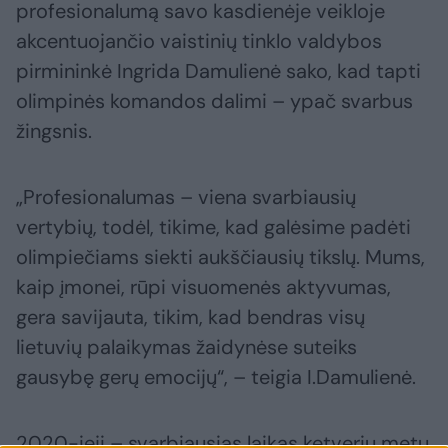
profesionalumą savo kasdienėje veikloje
akcentuojančio vaistinių tinklo valdybos
pirmininkė Ingrida Damulienė sako, kad tapti
olimpinės komandos dalimi – ypač svarbus
žingsnis.
„Profesionalumas – viena svarbiausių
vertybių, todėl, tikime, kad galėsime padėti
olimpiečiams siekti aukščiausių tikslų. Mums,
kaip įmonei, rūpi visuomenės aktyvumas,
gera savijauta, tikim, kad bendras visų
lietuvių palaikymas žaidynėse suteiks
gausybę gerų emocijų“, – teigia I.Damulienė.
2020-ieji – svarbiausias laikas ketverių metų