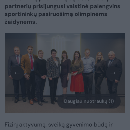
partnerių prisijungusi vaistinė palengvins
sportininkų pasiruošimą olimpinėms
žaidynėms.
Daugiau nuotraukų (1)
Fizinį aktyvumą, sveiką gyvenimo būdą ir