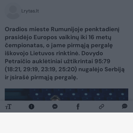
Lrytas.lt
Oradios mieste Rumunijoje penktadienį
prasidėjo Europos vaikinų iki 16 metų
čempionatas, o jame pirmąją pergalę
iškovojo Lietuvos rinktinė. Dovydo
Petraičio auklėtiniai užtikrintai 95:79
(18:21, 29:19, 23:19, 25:20) nugalėjo Serbiją
ir įsirašė pirmąją pergalę.