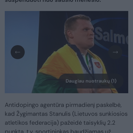
Daugiau nuotraukų (1)
Antidopingo agentūra pirmadienį paskelbė,
kad Žygimantas Stanulis (Lietuvos sunkiosios
atletikos federacija) pažeidė taisyklių 2.2
punktą, t.y. sportininkas baudžiamas už