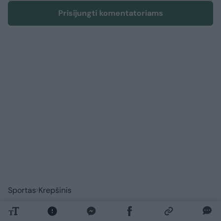
Prisijungti komentatoriams
Sportas
Krepšinis
Šaro sūnėno vedami Lietuvos 16-