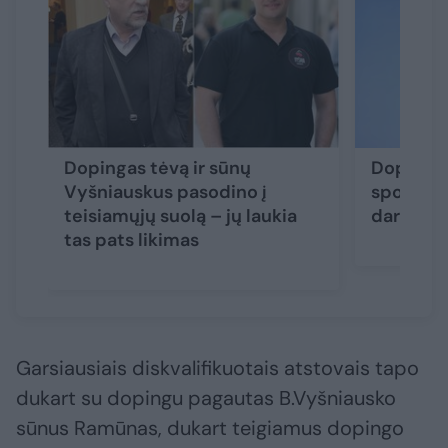
Dopingas tėvą ir sūnų
Dopingas
Vyšniauskus pasodino į
sportini
teisiamųjų suolą – jų laukia
dar du m
tas pats likimas
Garsiausiais diskvalifikuotais atstovais tapo
dukart su dopingu pagautas B.Vyšniausko
sūnus Ramūnas, dukart teigiamus dopingo