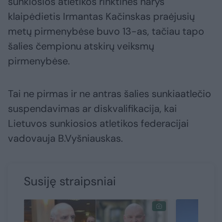
sunkiosios atletikos rinktinės narys
klaipėdietis Irmantas Kačinskas praėjusių
metų pirmenybėse buvo 13-as, tačiau tapo
šalies čempionu atskirų veiksmų
pirmenybėse.
Tai ne pirmas ir ne antras šalies sunkiaatlečio
suspendavimas ar diskvalifikacija, kai
Lietuvos sunkiosios atletikos federacijai
vadovauja B.Vyšniauskas.
Susiję straipsniai