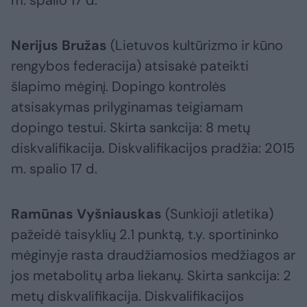
m. spalio 17 d.
Nerijus Bružas
(Lietuvos kultūrizmo ir kūno
rengybos federacija) atsisakė pateikti
šlapimo mėginį. Dopingo kontrolės
atsisakymas prilyginamas teigiamam
dopingo testui. Skirta sankcija: 8 metų
diskvalifikacija. Diskvalifikacijos pradžia: 2015
m. spalio 17 d.
Ramūnas Vyšniauskas
(Sunkioji atletika)
pažeidė taisyklių 2.1 punktą, t.y. sportininko
mėginyje rasta draudžiamosios medžiagos ar
jos metabolitų arba liekanų. Skirta sankcija: 2
metų diskvalifikacija. Diskvalifikacijos