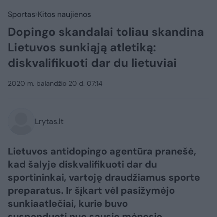
Sportas
Kitos naujienos
Dopingo skandalai toliau skandina
Lietuvos sunkiąją atletiką:
diskvalifikuoti dar du lietuviai
2020 m. balandžio 20 d. 07:14
Lrytas.lt
Lietuvos antidopingo agentūra pranešė,
kad šalyje diskvalifikuoti dar du
sportininkai, vartoję draudžiamus sporte
preparatus. Ir šįkart vėl pasižymėjo
sunkiaatlečiai, kurie buvo
suspenduoti nuo sausio mėnesio.