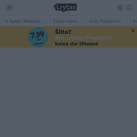
Karas Ukrainoje
Žalioji erdvė
Ačiū, Prezidente
E