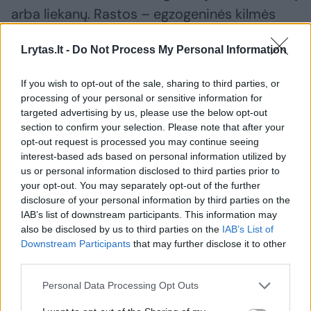
arba liekanų. Rastos – egzogeninės kilmės
drostanolono, stanozololo ir anastrozolo
Lrytas.lt -
Do Not Process My Personal Information
medžiagos. Skirta sankcija:4 metų
diskvalifikacija. Diskvalifikacijos pradžia: 2019
If you wish to opt-out of the sale, sharing to third parties, or
m. rugpjūčio 22 d. Diskvalifikacijos pabaiga:
processing of your personal or sensitive information for
targeted advertising by us, please use the below opt-out
2023 m. rugpjūčio 21 d.
section to confirm your selection. Please note that after your
opt-out request is processed you may continue seeing
interest-based ads based on personal information utilized by
Andrius Naglius
(Lietuvos jėgos trikovės
us or personal information disclosed to third parties prior to
federacija) pažeidė taisyklių 2.1 punktą, t.y.
your opt-out. You may separately opt-out of the further
disclosure of your personal information by third parties on the
sportininko mėginyje rasta draudžiamosios
IAB’s list of downstream participants. This information may
medžiagos ar jos metabolitų arba liekanų.
also be disclosed by us to third parties on the
IAB’s List of
Downstream Participants
that may further disclose it to other
Rastos- dehydrochloromethyl-testosterone
third parties.
(DHCMT) ir ibutamoren medžiagos. Skirta
Personal Data Processing Opt Outs
sankcija: 4 metų diskvalifikacija.
Diskvalifikacijos pradžia: 2019 m. gruodžio