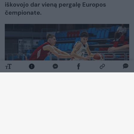
iškovojo dar vieną pergalę Europos
čempionate.
Daugiau nuotraukų (1)
Dovydo Petraičio auklėtiniai 83:66 (24:19,
15:10, 28:17, 16:20) susitvarkė su lenkais.