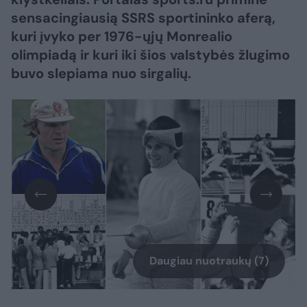
sensacingiausią SSRS sportininko aferą,
kuri įvyko per 1976-ųjų Monrealio
olimpiadą ir kuri iki šios valstybės žlugimo
buvo slepiama nuo sirgalių.
Daugiau nuotraukų (7)