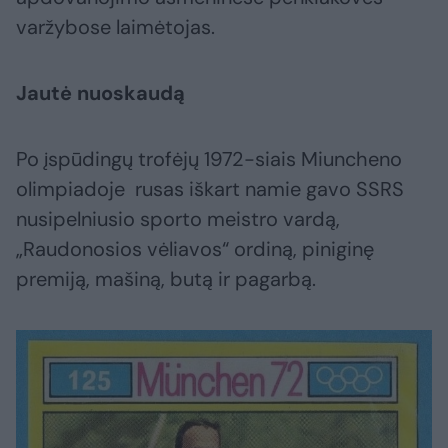
varžybose laimėtojas.
Jautė nuoskaudą
Po įspūdingų trofėjų 1972-siais Miuncheno
olimpiadoje rusas iškart namie gavo SSRS
nusipelniusio sporto meistro vardą,
„Raudonosios vėliavos“ ordiną, piniginę
premiją, mašiną, butą ir pagarbą.