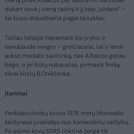
Dieną prieš A.Balczo per šaudymo varžybas
dukart šovė į vieną taikinį ir jį taip „uždarė“ –
tai buvo draudžiama pagal taisykles.
Tačiau teisėjai nepamatė šio įvykio ir
nenubaudė vengro – greičiausiai, tai ir lėmė
aukso medalio savininką, nes A.Balczo geriau
bėgo, o jei būtų nubaustas, pirmasis finišą
tikrai kirstų B.Oniščenka.
Įtarimai
Penkiakovininkų kovos 1976 metų Monrealio
žaidynėse prasidėjo nuo komandinių varžybų.
Po jojimo kovų SSRS rinktinė žengė tik