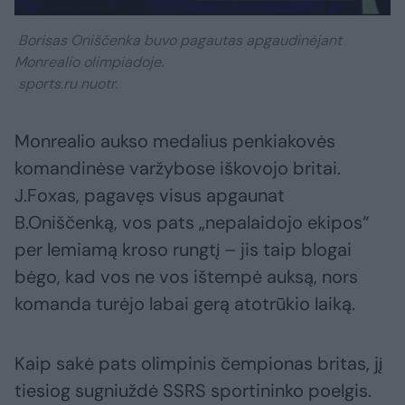
Borisas Oniščenka buvo pagautas apgaudinėjant
Monrealio olimpiadoje.
sports.ru nuotr.
Monrealio aukso medalius penkiakovės
komandinėse varžybose iškovojo britai.
J.Foxas, pagavęs visus apgaunat
B.Oniščenką, vos pats „nepalaidojo ekipos“
per lemiamą kroso rungtį – jis taip blogai
bėgo, kad vos ne vos ištempė auksą, nors
komanda turėjo labai gerą atotrūkio laiką.
Kaip sakė pats olimpinis čempionas britas, jį
tiesiog sugniuždė SSRS sportininko poelgis.