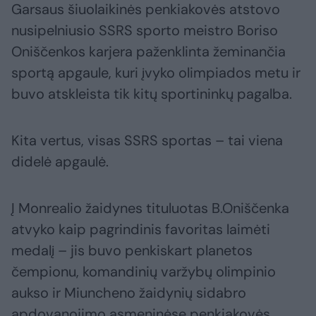
Garsaus šiuolaikinės penkiakovės atstovo
nusipelniusio SSRS sporto meistro Boriso
Oniščenkos karjera paženklinta žeminančia
sportą apgaule, kuri įvyko olimpiados metu ir
buvo atskleista tik kitų sportininkų pagalba.
Kita vertus, visas SSRS sportas – tai viena
didelė apgaulė.
Į Monrealio žaidynes tituluotas B.Oniščenka
atvyko kaip pagrindinis favoritas laimėti
medalį – jis buvo penkiskart planetos
čempionu, komandinių varžybų olimpinio
aukso ir Miuncheno žaidynių sidabro
apdovanojimo asmeninėse penkiakovės