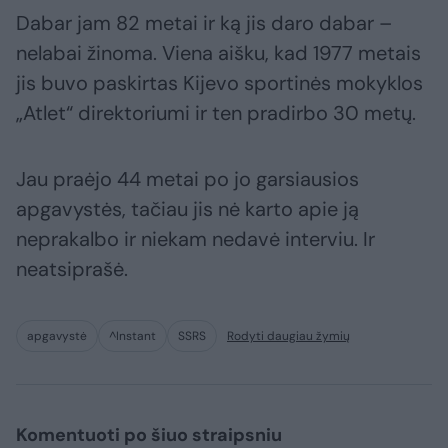
Dabar jam 82 metai ir ką jis daro dabar –
nelabai žinoma. Viena aišku, kad 1977 metais
jis buvo paskirtas Kijevo sportinės mokyklos
„Atlet“ direktoriumi ir ten pradirbo 30 metų.
Jau praėjo 44 metai po jo garsiausios
apgavystės, tačiau jis nė karto apie ją
neprakalbo ir niekam nedavė interviu. Ir
neatsiprašė.
apgavystė
^Instant
SSRS
Rodyti daugiau žymių
Komentuoti po šiuo straipsniu