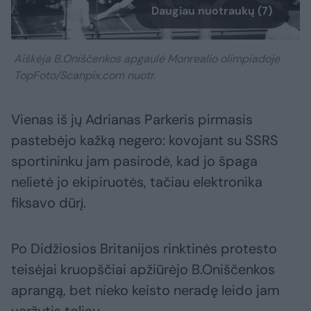
Daugiau nuotraukų (7)
Aiškėja B.Oniščenkos apgaulė Monrealio olimpiadoje
TopFoto/Scanpix.com nuotr.
Vienas iš jų Adrianas Parkeris pirmasis
pastebėjo kažką negero: kovojant su SSRS
sportininku jam pasirodė, kad jo špaga
nelietė jo ekipiruotės, tačiau elektronika
fiksavo dūrį.
Po Didžiosios Britanijos rinktinės protesto
teisėjai kruopščiai apžiūrėjo B.Oniščenkos
aprangą, bet nieko keisto neradę leido jam
varžytis toliau.