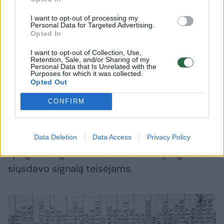
I want to opt-out of processing my
Personal Data for Targeted Advertising.
Tačiau tai, ką teisėjai surado paėmę
Opted In
B.Oniščenkos špagą - šokiravo visus ir tapo
I want to opt-out of Collection, Use,
neįtikėtina sensacija olimpiadoje.
Retention, Sale, and/or Sharing of my
Personal Data that Is Unrelated with the
Purposes for which it was collected.
Opted Out
Jie išsiaiškino, kad į senos špagos rankeną
CONFIRM
buvo įmontuotas mažas mygtukas, kurį
dengė gabaliukas medžiagos. Kai tik buvo
pirštu paspaudžiamas mygtukas, daviklis ant
Data Deletion
Data Access
Privacy Policy
špagos antgalio automatiškai susijungdavo ir
siųsdavo signalą teisėjams.