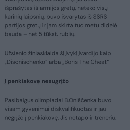
išprašytas iš armijos gretų, neteko visų
karinių laipsnių, buvo išvarytas iš SSRS
partijos gretų ir jam skirta tuo metu didelė
bauda – net 5 tūkst. rublių.
Užsienio žiniasklaida šį įvykį įvardijo kaip
„Disonischenko“ arba „Boris The Cheat“
Į penkiakovę nesugrįžo
Pasibaigus olimpiadai B.Oniščenka buvo
visam gyvenimui diskvalifikuotas ir jau
negrįžo į penkiakovę. Jis netapo ir treneriu.