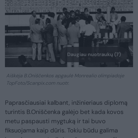
Daugiau nuotraukų (7)
Aiškėja B.Oniščenkos apgaulė Monrealio olimpiadoje
TopFoto/Scanpix.com nuotr.
Paprasčiausiai kalbant, inžinieriaus diplomą
turintis B.Oniščenka galėjo bet kada kovos
metu paspausti mygtuką ir tai buvo
fiksuojama kaip dūris. Tokiu būdu galima