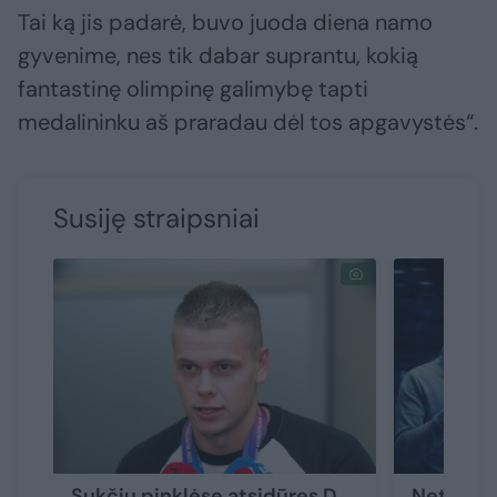
Tai ką jis padarė, buvo juoda diena namo
gyvenime, nes tik dabar suprantu, kokią
fantastinę olimpinę galimybę tapti
medalininku aš praradau dėl tos apgavystės“.
Susiję straipsniai
Sukčių pinklėse atsidūręs D.
Netikras