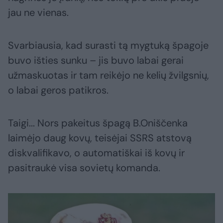
jau ne vienas.
Svarbiausia, kad surasti tą mygtuką špagoje
buvo išties sunku – jis buvo labai gerai
užmaskuotas ir tam reikėjo ne kelių žvilgsnių,
o labai geros patikros.
Taigi... Nors pakeitus špagą B.Oniščenka
laimėjo daug kovų, teisėjai SSRS atstovą
diskvalifikavo, o automatiškai iš kovų ir
pasitraukė visa sovietų komanda.