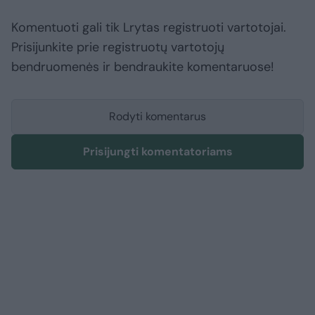
Komentuoti gali tik Lrytas registruoti vartotojai.
Prisijunkite prie registruotų vartotojų
bendruomenės ir bendraukite komentaruose!
Rodyti komentarus
Prisijungti komentatoriams