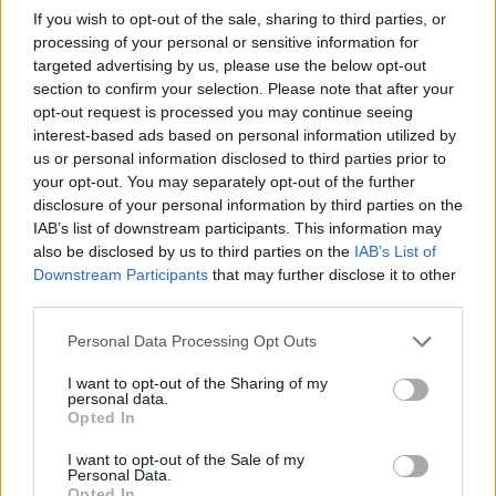
Monrealio olimpiadoje.
If you wish to opt-out of the sale, sharing to third parties, or
sports.ru nuotr.
processing of your personal or sensitive information for
targeted advertising by us, please use the below opt-out
section to confirm your selection. Please note that after your
Labiausiai buvo netikėta, kad po fechtavimo
opt-out request is processed you may continue seeing
interest-based ads based on personal information utilized by
rungties B.Oniščenka ne džiugavo, o
us or personal information disclosed to third parties prior to
vaikščiojo it pardavęs žemę. Jis net priėjo
your opt-out. You may separately opt-out of the further
disclosure of your personal information by third parties on the
prie J.Foxo ir jam pasakė: „Man labai gaila.
IAB’s list of downstream participants. This information may
Atleisk man“.
also be disclosed by us to third parties on the
IAB’s List of
Downstream Participants
that may further disclose it to other
third parties.
Britas nesuprato tų žodžių ir jautėsi keistai –
Personal Data Processing Opt Outs
juk jis pats matė, kaip ir su kitu įrankiu rusas
be problemų įveikė kitus varžovus ir sistema
I want to opt-out of the Sharing of my
personal data.
veikė be trikdžių.
Opted In
I want to opt-out of the Sale of my
Personal Data.
Mygtukas špagoje
Opted In