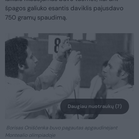
špagos galiuko esantis daviklis pajusdavo
750 gramų spaudimą.
Daugiau nuotraukų (7)
Borisas Oniščenka buvo pagautas apgaudinėjant
Montealio olimpiadoje