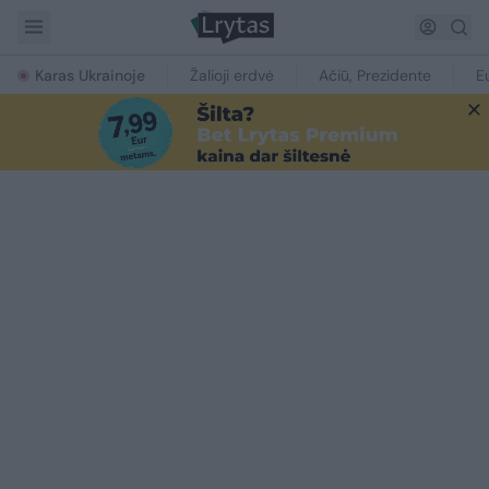
Karas Ukrainoje
Žalioji erdvė
Ačiū, Prezidente
E