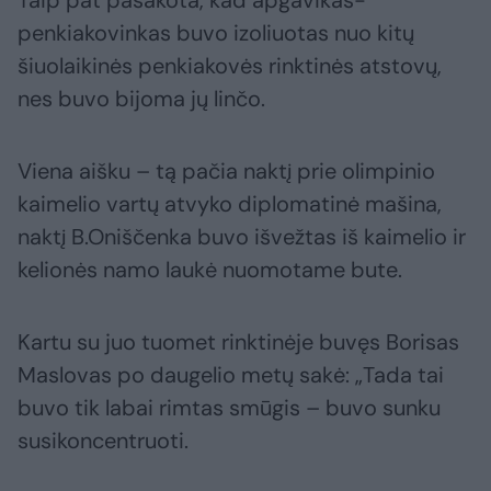
Taip pat pasakota, kad apgavikas-
penkiakovinkas buvo izoliuotas nuo kitų
šiuolaikinės penkiakovės rinktinės atstovų,
nes buvo bijoma jų linčo.
Viena aišku – tą pačia naktį prie olimpinio
kaimelio vartų atvyko diplomatinė mašina,
naktį B.Oniščenka buvo išvežtas iš kaimelio ir
kelionės namo laukė nuomotame bute.
Kartu su juo tuomet rinktinėje buvęs Borisas
Maslovas po daugelio metų sakė: „Tada tai
buvo tik labai rimtas smūgis – buvo sunku
susikoncentruoti.