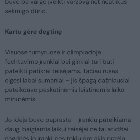
buvo be vargo įveikti varžovą net neatlikus
sėkmigo dūrio.
Kartu gėrė degtinę
Visuose turnyruose ir olimpiadoje
fechtavimo įrankiai bei ginklai turi būti
pateikti patikrai teisėjams. Tačiau rusas
elgėsi labai sumaniai – jis špagą dažniausiai
pateikdavo paskutinėmis leistinomis laiko
minutėmis.
Jo idėja buvo paprasta – įrankių pateikiama
daug, baigiantis laikui teisėjai ne tai atidžiai
nagrinės jo įrankį, nes tokių pro akis praėjo