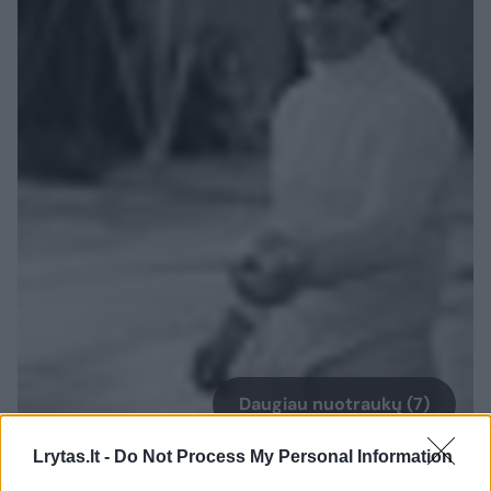
Daugiau nuotraukų (7)
Lrytas.lt -
Do Not Process My Personal Information
Borisas Oniščenka buvo pagautas apgaudinėjant