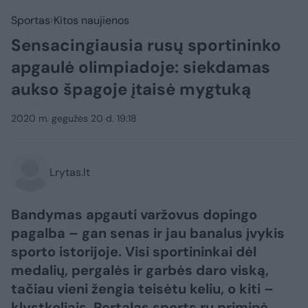
Sportas
Kitos naujienos
Sensacingiausia rusų sportininko
apgaulė olimpiadoje: siekdamas
aukso špagoje įtaisė mygtuką
2020 m. gegužės 20 d. 19:18
Lrytas.lt
Bandymas apgauti varžovus dopingo
pagalba – gan senas ir jau banalus įvykis
sporto istorijoje. Visi sportininkai dėl
medalių, pergalės ir garbės daro viską,
tačiau vieni žengia teisėtu keliu, o kiti –
klystkeliais. Portalas sports.ru priminė