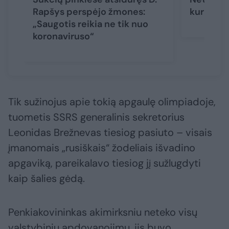
Rapšys perspėjo žmones:
kuris pa
„Saugotis reikia ne tik nuo
koronaviruso“
Tik sužinojus apie tokią apgaulę olimpiadoje,
tuometis SSRS generalinis sekretorius
Leonidas Brežnevas tiesiog pasiuto – visais
įmanomais „rusiškais“ žodeliais išvadino
apgaviką, pareikalavo tiesiog jį sužlugdyti
kaip šalies gėdą.
Penkiakovininkas akimirksniu neteko visų
valstybinių apdovanojimų, jis buvo