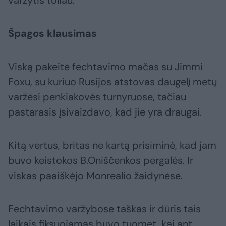
Špagos klausimas
Viską pakeitė fechtavimo mačas su Jimmi
Foxu, su kuriuo Rusijos atstovas daugelį metų
varžėsi penkiakovės turnyruose, tačiau
pastarasis įsivaizdavo, kad jie yra draugai.
Kitą vertus, britas ne kartą prisiminė, kad jam
buvo keistokos B.Oniščenkos pergalės. Ir
viskas paaiškėjo Monrealio žaidynėse.
Fechtavimo varžybose taškas ir dūris tais
laikais fiksuojamas buvo tuomet, kai ant