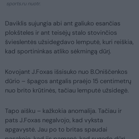
sports.ru nuotr.
Daviklis sujungia abi ant galiuko esančias
plokšteles ir ant teisėjų stalo stovinčios
švieslentės užsidegdavo lemputė, kuri reiškia,
kad sportininkas atliko sėkmingą dūrį.
Kovojant J.Foxas išsisuko nuo B.Oniščenkos
dūrio – špagos antgalis praėjo 15 centimetrų
nuo brito krūtinės, tačiau lemputė užsidegė.
Tapo aišku – kažkokia anomalija. Tačiau ir
pats J.Foxas negalvojo, kad vyksta
apgavystė. Jau po to britas spaudai
pasakojo, kad jis pamanė, kad sugedo dūrį