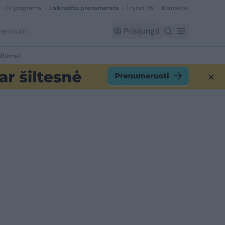
TV programa
Laikraščio prenumerata
Lrytas EN
Kontaktai
Premium
Prisijungti
lbimai