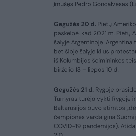
įmušęs Pedro Goncalvesas (Li
Gegužės 20 d.
Pietų Ameriko
paskelbė, kad 2021 m. Pietų 
šalyje Argentinoje. Argentina 
bet šioje šalyje kilus protes
iš Kolumbijos šeimininkės te
birželio 13 – liepos 10 d.
Gegužės 21 d.
Rygoje prasidė
Turnyras turėjo vykti Rygoje i
Baltarusijos buvo atimtos „dė
čempionės vardą gina Suomija
COVID-19 pandemijos). Atida
2:0.