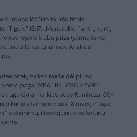
 Europos Iššūkio taurės finale
er Tigers“ 18:17. „Montpellier“ antrą kartą
Europos regbio klubų prizą (pirmą kartą –
io taurę 12 kartų laimėjo Anglijos
jos.
ofesionalų bokso mače dėl pirmo
o vardo pagal WBA, IBF, WBC ir WBO
as nugalėjo amerikietį Jose Ramirezą. 30-
alo karjerą laimėjo visus 18 mačų ir tapo
rą“ boksininku, iškovojusiu visų keturių
 vardą.