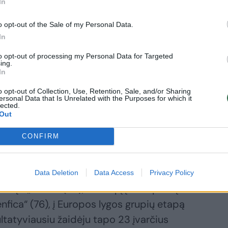
In
“ 2:3, antrąją vietą užimantis
o opt-out of the Sale of my Personal Data.
aidė lygiosiomis su „Fulham“ 1:1.
In
to opt-out of processing my Personal Data for Targeted
Italijos futbolo taurės finale Turino
ing.
In
talanta“ 2:1. Paryžiuje Prancūzijos taurės
„Monaco“ 2:0. Ir „Juventus“, ir PSG savo
o opt-out of Collection, Use, Retention, Sale, and/or Sharing
ersonal Data that Is Unrelated with the Purposes for which it
tą ir yra turnyrų rekordininkai.
lected.
Out
CONFIRM
alijos futbolo lygos sezonas. Čempionu
pertraukos titulą susigrąžinęs Lisabonos
ngt.). Kitą kelialapį į Čempionų lygą
Data Deletion
Data Access
Privacy Policy
dęs „Porto“ (80), kelialapį į Čempionų
nfica“ (76), į Europos lygos grupių etapą
ltatyviausiu žaidėju tapo 23 įvarčius