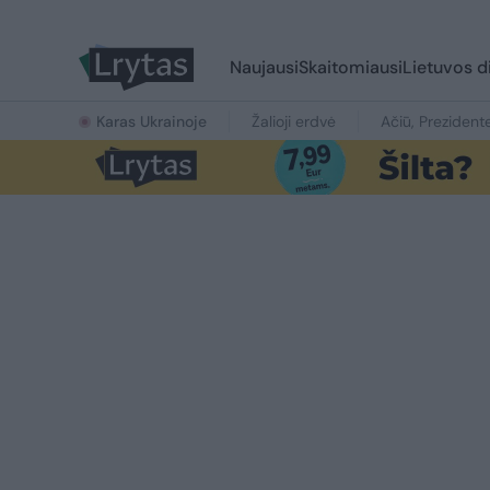
Naujausi
Skaitomiausi
Lietuvos d
Karas Ukrainoje
Žalioji erdvė
Ačiū, Prezident