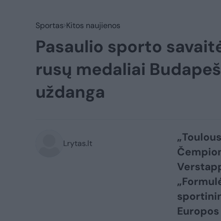
Sportas
Kitos naujienos
Pasaulio sporto savait
rusų medaliai Budapešt
uždanga
„Toulous
Lrytas.lt
Čempion
Verstap
„Formulė
sportini
Europos 