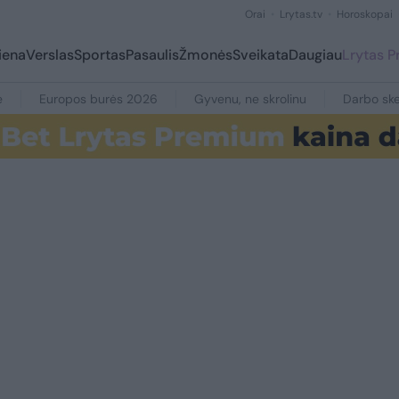
Orai
Lrytas.tv
Horoskopai
iena
Verslas
Sportas
Pasaulis
Žmonės
Sveikata
Daugiau
Lrytas 
e
Europos burės 2026
Gyvenu, ne skrolinu
Darbo ske