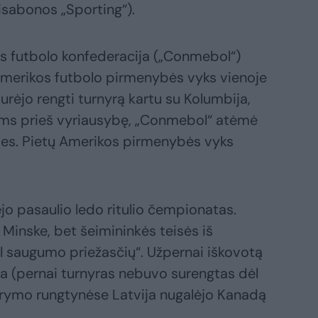
sabonos „Sporting“).
s futbolo konfederacija („Conmebol“)
Amerikos futbolo pirmenybės vyks vienoje
turėjo rengti turnyrą kartu su Kolumbija,
tams prieš vyriausybę, „Conmebol“ atėmė
ises. Pietų Amerikos pirmenybės vyks
jo pasaulio ledo ritulio čempionatas.
r Minske, bet šeimininkės teisės iš
l saugumo priežasčių“. Užpernai iškovotą
 (pernai turnyras nebuvo surengtas dėl
rymo rungtynėse Latvija nugalėjo Kanadą