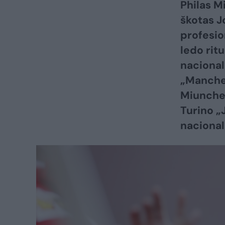
Philas M
škotas J
profesio
ledo rit
nacional
„Manches
Miunche
Turino „
nacional