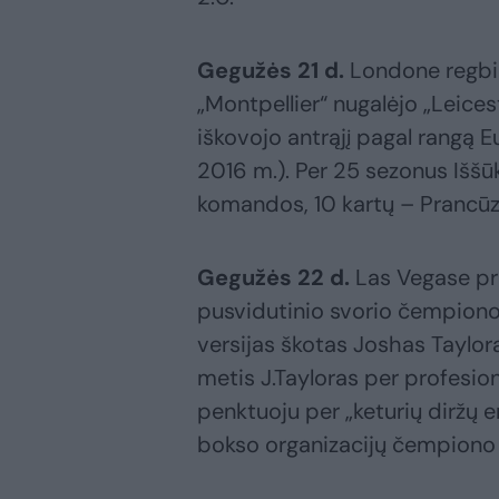
Gegužės 21 d.
Londone regbio
„Montpellier“ nugalėjo „Leicest
iškovojo antrąjį pagal rangą 
2016 m.). Per 25 sezonus Iššūk
komandos, 10 kartų – Prancūzi
Gegužės 22 d.
Las Vegase pr
pusvidutinio svorio čempion
versijas škotas Joshas Taylor
metis J.Tayloras per profesion
penktuoju per „keturių diržų e
bokso organizacijų čempiono