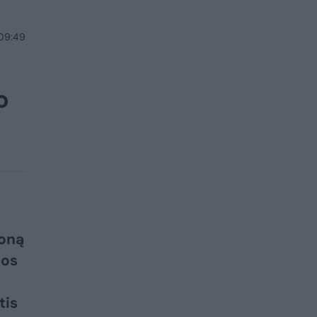
 09:49
o
oną
jos
tis