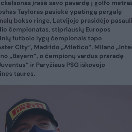
ickelsonas įrašė savo pavardę į golfo metraš
oshas Tayloras pasiekė ypatingą pergalę
nalų bokso ringe, Latvijoje prasidėjo pasaul
ulio čempionatas, stipriausių Europos
inių futbolo lygų čempionais tapo
ter City“, Madrido „Atletico“, Milano „Inter
no „Bayern“, o čempionų vardus praradę
Juventus“ ir Paryžiaus PSG iškovojo
ines taures.