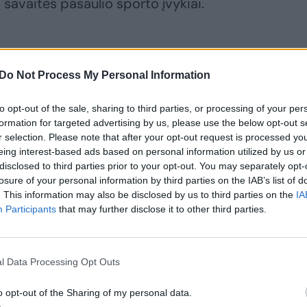
savaitės pasaulio sporto įvykiai.
Do Not Process My Personal Information
patyrė buvę ilgamečiai pasaulio teniso
to opt-out of the sale, sharing to third parties, or processing of your per
ereris ir amerikietė Serena Williams.
formation for targeted advertising by us, please use the below opt-out s
antrajame rate po dviejų mėnesių
r selection. Please note that after your opt-out request is processed y
eing interest-based ads based on personal information utilized by us or
pralaimėjo ispanui Pablo Andujarui 4:6,
disclosed to third parties prior to your opt-out. You may separately opt-
ą laimėjo 1 iš 3 mačų. Emilijos-Romanijos
losure of your personal information by third parties on the IAB’s list of
ntrajame rate S.Williams pralaimėjo čekei
. This information may also be disclosed by us to third parties on the
IA
Participants
that may further disclose it to other third parties.
o lygoje dėl kelialapių į Čempionų lygą
l Data Processing Opt Outs
se Londono „Chelsea“ namie nugalėjo
o opt-out of the Sharing of my personal data.
o vardą užsitikrinęs „Manchester City“