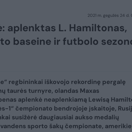
2021 m. gegužės 24 d.
ė: aplenktas L. Hamiltonas,
o baseine ir futbolo sezon
e“ regbininkai iškovojo rekordinę pergalę
ų taurės turnyre, olandas Maxas
penas aplenkė neaplenkiamą Lewisą Hamilt
s-1“ čempionato bendrojoje įskaitoje, Rusi
nkai susižėrė daugiausiai aukso medalių
vandens sporto šakų čempionate, amerikie