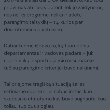
2017-aisiais aiškiai LTOK deklaravo, kad toks
griovimas atsilieps būtent Tokijo žaidynėms,
nes neliks programų, neliks ir atletų
parengimo taisyklių – tų, kurios per
dešimtmečius pasiteisino.
Dabar turime išdavą to, ką tuometinis
departamentas ir vadovas padarė – juk
sportininkų ir sportuojančių nesumažėjo,
tačiau parengimo kriterijai buvo naikinami.
Tai priėjome tragišką situaciją šalies
elitiniame sporte ir jei nebus imtasi kuo
skubesnio atstatymo kas buvo sugriauta, kuo
toliau, tuo bus slogiau.