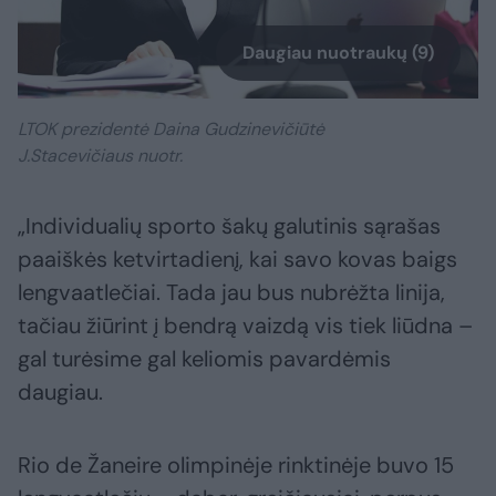
Daugiau nuotraukų (9)
LTOK prezidentė Daina Gudzinevičiūtė
J.Stacevičiaus nuotr.
„Individualių sporto šakų galutinis sąrašas
paaiškės ketvirtadienį, kai savo kovas baigs
lengvaatlečiai. Tada jau bus nubrėžta linija,
tačiau žiūrint į bendrą vaizdą vis tiek liūdna –
gal turėsime gal keliomis pavardėmis
daugiau.
Rio de Žaneire olimpinėje rinktinėje buvo 15