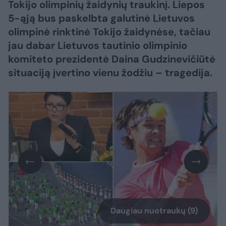
Tokijo olimpinių žaidynių traukinį. Liepos
5-ąją bus paskelbta galutinė Lietuvos
olimpinė rinktinė Tokijo žaidynėse, tačiau
jau dabar Lietuvos tautinio olimpinio
komiteto prezidentė Daina Gudzinevičiūtė
situaciją įvertino vienu žodžiu – tragedija.
Daugiau nuotraukų (9)