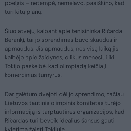
poelgis – netempė, nemelavo, paaiškino, kad
turi kitų planų.
Šiuo atveju, kalbant apie tenisininką Ričardą
Berankį, tai jo sprendimas buvo skaudus ir
apmaudus. Jis apmaudus, nes visą laiką jis
kalbėjo apie žaidynes, o likus mėnesiui iki
Tokijo paskelbė, kad olimpiadą keičia į
komercinius turnyrus.
Dar galėtum dvejoti dėl jo sprendimo, tačiau
Lietuvos tautinis olimpinis komitetas turėjo
informaciją iš tarptautinės organizacijos, kad
Ričardas turi beveik idealius šansus gauti
kvietimą žaisti Tokijuje.