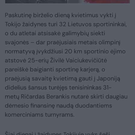
Paskutinę birželio dieną kvietimus vykti į
Tokijo žaidynes turi 32 Lietuvos sportininkai,
o du atletai atsisakė galimybių siekti
svajonės – dar praėjusiais metais olimpinį
normatyvą įvykdžiusi 20 km sportinio ėjimo
atstovė 25-erių Živilė Vaiciukevičiūtė
pareiškė baigianti sportinę karjerą, o
praėjusią savaitę kvietimą gauti į Japoniją
didelius šansus turėjęs tenisininkas 31-
metų Ričardas Berankis nutarė skirti daugiau
dėmesio finansinę naudą duodantiems
komerciniams turnyrams.
Šiai dienai į žaidynes Tokijuje vyks šeši