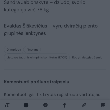
Sandra Jablonskytė – dziudo, svorio
kategorija virš 78 kg
Evaldas Šiškevičius – vyrų dviračių plento
grupinės lenktynės
Olimpiada
^Instant
Lietuvos tautinis olimpinis komitetas (LTOK)
Rodyti daugiau žymių
Komentuoti po šiuo straipsniu
Komentuoti gali tik Lrytas registruoti vartotojai.
Prisijunkite prie registruotų vartotojų
bendruomenės ir bendraukite komentaruose!