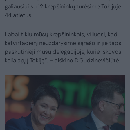
galiausiai su 12 krepšininkų turėsime Tokijuje
44 atletus.
Labai tikiu mūsų krepšininkais, viliuosi, kad
ketvirtadienį neuždarysime sąrašo ir jie taps
paskutinieji mūsų delegacijoje, kurie iškovos
kelialapį į Tokiją“, – aiškino D.Gudzinevičiūtė.