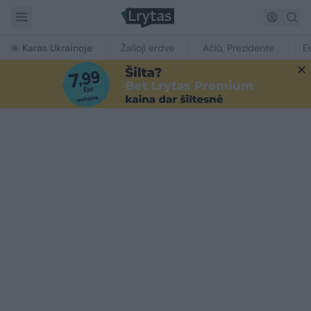
Karas Ukrainoje
Žalioji erdvė
Ačiū, Prezidente
E