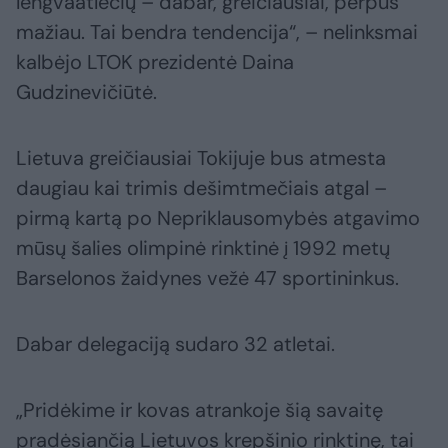
lengvaatlečių – dabar, greičiausiai, perpus
mažiau. Tai bendra tendencija“, – nelinksmai
kalbėjo LTOK prezidentė Daina
Gudzinevičiūtė.
Lietuva greičiausiai Tokijuje bus atmesta
daugiau kai trimis dešimtmečiais atgal –
pirmą kartą po Nepriklausomybės atgavimo
mūsų šalies olimpinė rinktinė į 1992 metų
Barselonos žaidynes vežė 47 sportininkus.
Dabar delegaciją sudaro 32 atletai.
„Pridėkime ir kovas atrankoje šią savaitę
pradėsiančią Lietuvos krepšinio rinktinę, tai