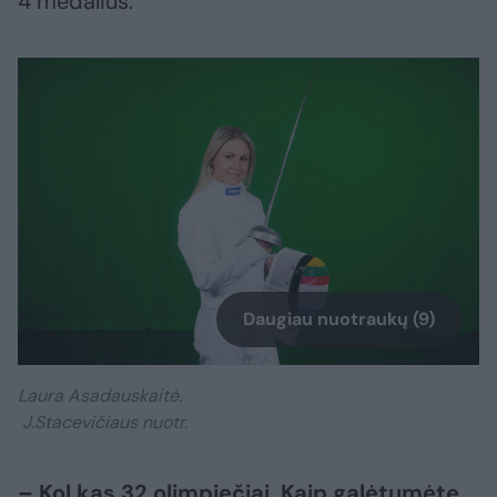
4 medalius.
Daugiau nuotraukų (9)
Laura Asadauskaitė.
J.Stacevičiaus nuotr.
– Kol kas 32 olimpiečiai. Kaip galėtumėte