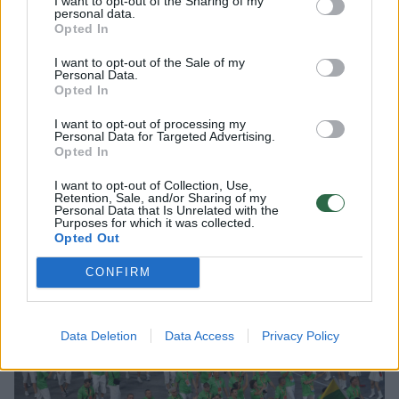
I want to opt-out of the Sharing of my
Tiesą pasakius, Karolis jau turėjo pasirodyti ir
personal data.
Opted In
Rio de Žaneiro olimpiadoje.
I want to opt-out of the Sale of my
Personal Data.
Opted In
Tačiau tada vardinis kvietimas kažkodėl buvo
atiduotas ne perspektyviam
I want to opt-out of processing my
Personal Data for Targeted Advertising.
trisdešimtmečiui K.Giruliui, o dviem
Opted In
dešimtmečiais vyresniam stendinio
I want to opt-out of Collection, Use,
Retention, Sale, and/or Sharing of my
šaudymo atstovui Ronaldui Račinskui.
Personal Data that Is Unrelated with the
Purposes for which it was collected.
Opted Out
CONFIRM
Data Deletion
Data Access
Privacy Policy