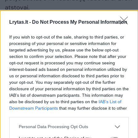
atstovai.
Lrytas.lt -
Do Not Process My Personal Information
– Į Japoniją vyks ir vienas šaulys. Tiesa, tai
kulkinio šaudymo atstovas Karolis Girulis.
If you wish to opt-out of the sale, sharing to third parties, or
processing of your personal or sensitive information for
Šįkart nebus jūsų sporto rungties –
targeted advertising by us, please use the below opt-out
stendinio šaudymo sportininko?
section to confirm your selection. Please note that after your
opt-out request is processed you may continue seeing
interest-based ads based on personal information utilized by
– Yra bendra tarptautinė šaudymo federacija
us or personal information disclosed to third parties prior to
your opt-out. You may separately opt-out of the further
ir mes jau turime normatyvą įvykdžiusi
disclosure of your personal information by third parties on the
kulkinio šaudymo atstovą K.Girulį. Jei
IAB’s list of downstream participants. This information may
also be disclosed by us to third parties on the
IAB’s List of
neturėtume jo, tuomet gal ir būtume gavę
Downstream Participants
that may further disclose it to other
vardinį kvietimą į žaidynes iš tarptautinės
third parties.
organizacijos.
Personal Data Processing Opt Outs