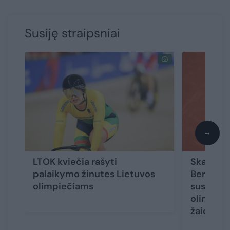
Susiję straipsniai
→
LTOK kviečia rašyti
Skandalu 
palaikymo žinutes Lietuvos
Berankio
olimpiečiams
susižėrė 
olimpinio
žaidynes