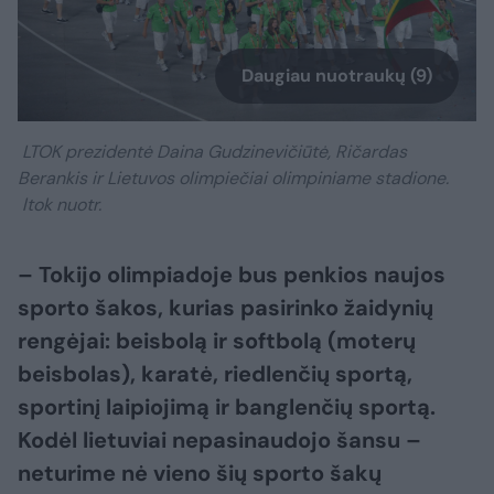
Daugiau nuotraukų (9)
LTOK prezidentė Daina Gudzinevičiūtė, Ričardas
Berankis ir Lietuvos olimpiečiai olimpiniame stadione.
ltok nuotr.
– Tokijo olimpiadoje bus penkios naujos
sporto šakos, kurias pasirinko žaidynių
rengėjai: beisbolą ir softbolą (moterų
beisbolas), karatė, riedlenčių sportą,
sportinį laipiojimą ir banglenčių sportą.
Kodėl lietuviai nepasinaudojo šansu –
neturime nė vieno šių sporto šakų