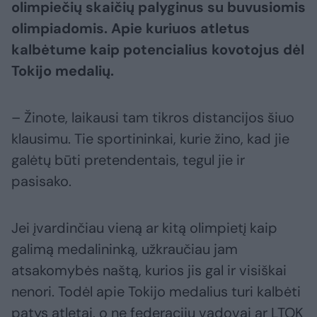
olimpiečių skaičių palyginus su buvusiomis
olimpiadomis. Apie kuriuos atletus
kalbėtume kaip potencialius kovotojus dėl
Tokijo medalių.
– Žinote, laikausi tam tikros distancijos šiuo
klausimu. Tie sportininkai, kurie žino, kad jie
galėtų būti pretendentais, tegul jie ir
pasisako.
Jei įvardinčiau vieną ar kitą olimpietį kaip
galimą medalininką, užkraučiau jam
atsakomybės naštą, kurios jis gal ir visiškai
nenori. Todėl apie Tokijo medalius turi kalbėti
patys atletai, o ne federacijų vadovai ar LTOK