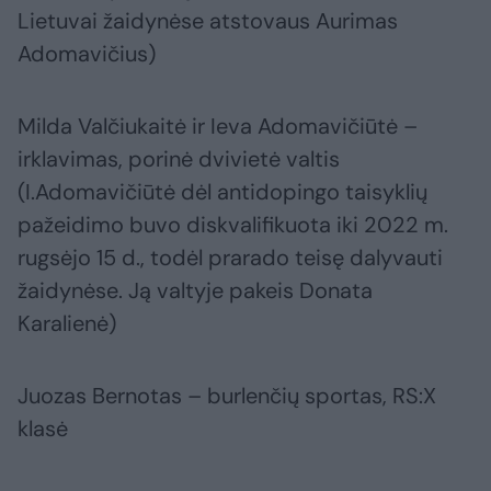
Lietuvai žaidynėse atstovaus Aurimas
Adomavičius)
Milda Valčiukaitė ir Ieva Adomavičiūtė –
irklavimas, porinė dvivietė valtis
(I.Adomavičiūtė dėl antidopingo taisyklių
pažeidimo buvo diskvalifikuota iki 2022 m.
rugsėjo 15 d., todėl prarado teisę dalyvauti
žaidynėse. Ją valtyje pakeis Donata
Karalienė)
Juozas Bernotas – burlenčių sportas, RS:X
klasė