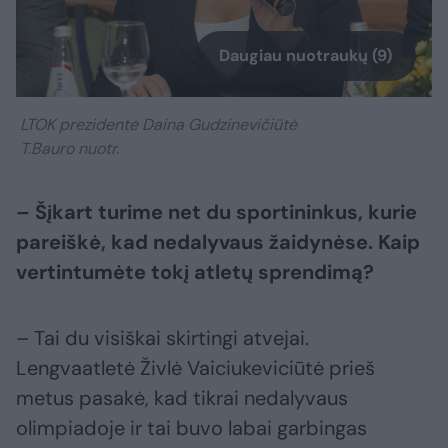
Daugiau nuotraukų (9)
LTOK prezidentė Daina Gudzinevičiūtė
T.Bauro nuotr.
– Šįkart turime net du sportininkus, kurie
pareiškė, kad nedalyvaus žaidynėse. Kaip
vertintumėte tokį atletų sprendimą?
– Tai du visiškai skirtingi atvejai.
Lengvaatletė Živlė Vaiciukeviciūtė prieš
metus pasakė, kad tikrai nedalyvaus
olimpiadoje ir tai buvo labai garbingas