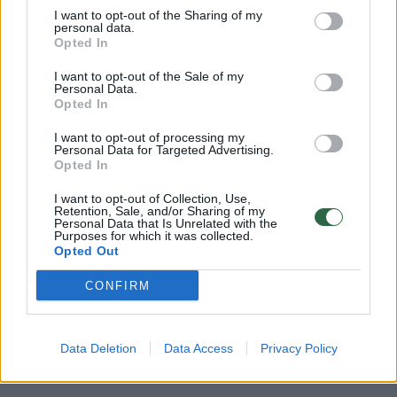
Prisijunkite prie registruotų vartotojų
I want to opt-out of the Sharing of my
personal data.
bendruomenės ir bendraukite komentaruose!
Opted In
I want to opt-out of the Sale of my
Personal Data.
Rodyti komentarus
Opted In
I want to opt-out of processing my
Prisijungti komentatoriams
Personal Data for Targeted Advertising.
Opted In
I want to opt-out of Collection, Use,
Retention, Sale, and/or Sharing of my
Personal Data that Is Unrelated with the
Purposes for which it was collected.
Opted Out
CONFIRM
Data Deletion
Data Access
Privacy Policy