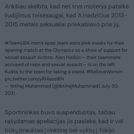
Ankšiau skelbta, kad net trys moterys pateikė
liudijimus teisėsaugai, kad A.Hadzičius 2013-
2015 metais seksualiai priekabiavo prie jų.
#TeamUSA
men’s epee team wore pink masks for their
opening match at the Olympics as a show of support for
sexual assault victims. Alen Hadzic— their teammate
accused of rape and sexual assault— is on the left.
Kudos to the team for taking a stand.
#BelieveWomen
pic.twitter.com/yRI4azelKN
— Ibtihaj Muhammad (@IbtihajMuhammad)
July 30,
2021
Sportininkas buvo suspenduotas, tačiau
rašydamas apeliacijas jis pasiekė, kad ir vėl
būtų įtrauktas į rinktinę bei vyktų į Tokijo