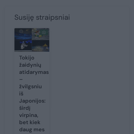
Susiję straipsniai
Tokijo
žaidynių
atidarymas
–
žvilgsniu
iš
Japonijos:
širdį
virpina,
bet kiek
daug mes