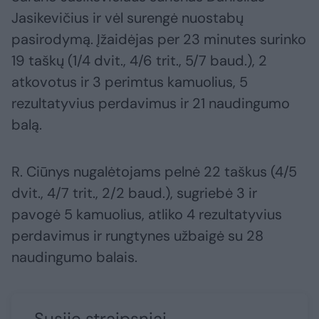
Jasikevičius ir vėl surengė nuostabų
pasirodymą. Įžaidėjas per 23 minutes surinko
19 taškų (1/4 dvit., 4/6 trit., 5/7 baud.), 2
atkovotus ir 3 perimtus kamuolius, 5
rezultatyvius perdavimus ir 21 naudingumo
balą.
R. Ciūnys nugalėtojams pelnė 22 taškus (4/5
dvit., 4/7 trit., 2/2 baud.), sugriebė 3 ir
pavogė 5 kamuolius, atliko 4 rezultatyvius
perdavimus ir rungtynes užbaigė su 28
naudingumo balais.
Susiję straipsniai