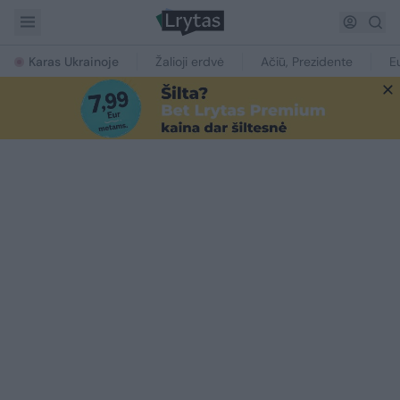
Karas Ukrainoje
Žalioji erdvė
Ačiū, Prezidente
E