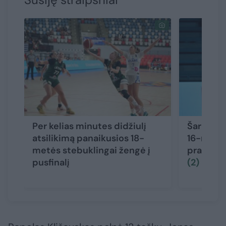
Per kelias minutes didžiulį
Šaro sūn
atsilikimą panaikusios 18-
16-mečia
metės stebuklingai žengė į
pradėjo
pusfinalį
(2)