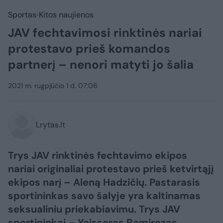
Sportas
Kitos naujienos
JAV fechtavimosi rinktinės nariai
protestavo prieš komandos
partnerį – nenori matyti jo šalia
2021 m. rugpjūčio 1 d. 07:06
Lrytas.lt
Trys JAV rinktinės fechtavimo ekipos
nariai originaliai protestavo prieš ketvirtąjį
ekipos narį – Aleną Hadzičių. Pastarasis
sportininkas savo šalyje yra kaltinamas
seksualiniu priekabiavimu. Trys JAV
sportininkai – Yeisseras Ramirezas,