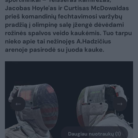
Jacobas Hoyle'as ir Curtisas McDowaldas
prieš komandinių fechtavimosi varžybų
pradžią į olimpinę salę įžengė dėvėdami
rožinės spalvos veido kaukėmis. Tuo tarpu
nieko apie tai nežinojęs A.Hadzičius
arenoje pasirodė su juoda kauke.
Daugiau nuotraukų (1)