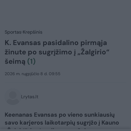
Sportas
Krepšinis
K. Evansas pasidalino pirmąja
žinute po sugrįžimo į „Žalgirio“
šeimą
(1)
2026 m. rugpjūčio 8 d. 09:55
Lrytas.lt
Keenanas Evansas po vieno sunkiausių
savo karjeros laikotarpių sugrįžo į Kauno
„Žalgirį“, kurį vadina savo šeima.