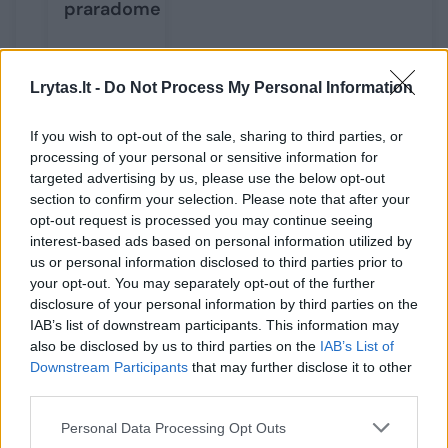
praradome
Lrytas.lt -
Do Not Process My Personal Information
JAV rinktinė komandinių varžybų
If you wish to opt-out of the sale, sharing to third parties, or
aštuntfinalyje nesugebėjo pasipriešinti
processing of your personal or sensitive information for
targeted advertising by us, please use the below opt-out
Japonijai ir pralaimėjo 39:45 bei iškrito iš
section to confirm your selection. Please note that after your
kovų dėl medalių.
opt-out request is processed you may continue seeing
interest-based ads based on personal information utilized by
us or personal information disclosed to third parties prior to
your opt-out. You may separately opt-out of the further
kaukė
^Instant
Protestas
Rodyti daugiau žymių
disclosure of your personal information by third parties on the
IAB’s list of downstream participants. This information may
also be disclosed by us to third parties on the
IAB’s List of
Downstream Participants
that may further disclose it to other
Komentuoti po šiuo straipsniu
third parties.
Personal Data Processing Opt Outs
Komentuoti gali tik Lrytas registruoti vartotojai.