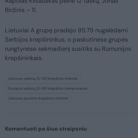
Rapolas Klišauskas pelnė 12 taškų, Jonas
Biržinis – 11.
Lietuviai A grupę pradėjo 95:79 nugalėdami
Serbijos krepšininkus, o paskutinėse grupės
rungtynėse sekmadienį susitiks su Rumunijos
krepšininkais.
Lietuvos vaikinų (U-16) krepšinio rinktinė
Europos vaikinų (U-16) krepšinio čempionatas
Lietuvos jaunimo krepšinio rinktinė
Komentuoti po šiuo straipsniu