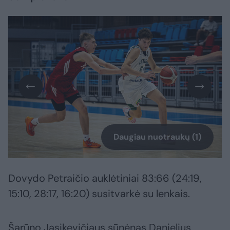
Daugiau nuotraukų (1)
Dovydo Petraičio auklėtiniai 83:66 (24:19,
15:10, 28:17, 16:20) susitvarkė su lenkais.
Šarūno Jasikevičiaus sūnėnas Danielius