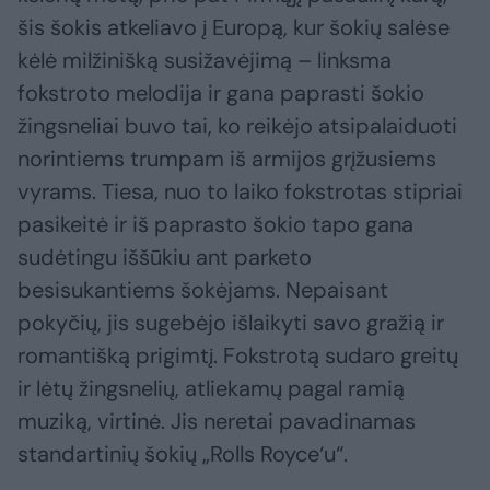
šis šokis atkeliavo į Europą, kur šokių salėse
kėlė milžinišką susižavėjimą – linksma
fokstroto melodija ir gana paprasti šokio
žingsneliai buvo tai, ko reikėjo atsipalaiduoti
norintiems trumpam iš armijos grįžusiems
vyrams. Tiesa, nuo to laiko fokstrotas stipriai
pasikeitė ir iš paprasto šokio tapo gana
sudėtingu iššūkiu ant parketo
besisukantiems šokėjams. Nepaisant
pokyčių, jis sugebėjo išlaikyti savo gražią ir
romantišką prigimtį. Fokstrotą sudaro greitų
ir lėtų žingsnelių, atliekamų pagal ramią
muziką, virtinė. Jis neretai pavadinamas
standartinių šokių „Rolls Royce‘u“.