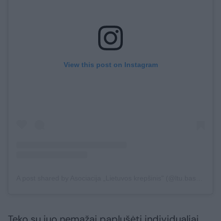
View this post on Instagram
A post shared by Asociacija „Lietuvos krepšinis" (@ltu.basketball)
Teko su juo nemažai paplušėti individualiai.