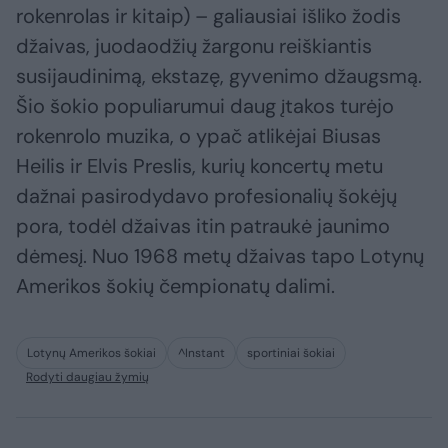
rokenrolas ir kitaip) – galiausiai išliko žodis
džaivas, juodaodžių žargonu reiškiantis
susijaudinimą, ekstazę, gyvenimo džaugsmą.
Šio šokio populiarumui daug įtakos turėjo
rokenrolo muzika, o ypač atlikėjai Biusas
Heilis ir Elvis Preslis, kurių koncertų metu
dažnai pasirodydavo profesionalių šokėjų
pora, todėl džaivas itin patraukė jaunimo
dėmesį. Nuo 1968 metų džaivas tapo Lotynų
Amerikos šokių čempionatų dalimi.
Lotynų Amerikos šokiai
^Instant
sportiniai šokiai
Rodyti daugiau žymių