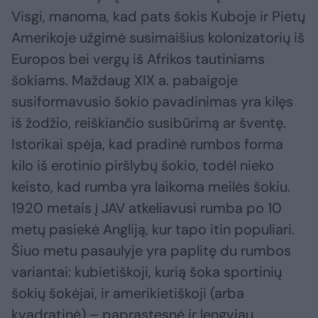
Visgi, manoma, kad pats šokis Kuboje ir Pietų
Amerikoje užgimė susimaišius kolonizatorių iš
Europos bei vergų iš Afrikos tautiniams
šokiams. Maždaug XIX a. pabaigoje
susiformavusio šokio pavadinimas yra kilęs
iš žodžio, reiškiančio susibūrimą ar šventę.
Istorikai spėja, kad pradinė rumbos forma
kilo iš erotinio piršlybų šokio, todėl nieko
keisto, kad rumba yra laikoma meilės šokiu.
1920 metais į JAV atkeliavusi rumba po 10
metų pasiekė Angliją, kur tapo itin populiari.
Šiuo metu pasaulyje yra paplitę du rumbos
variantai: kubietiškoji, kurią šoka sportinių
šokių šokėjai, ir amerikietiškoji (arba
kvadratinė) – paprastesnė ir lengviau