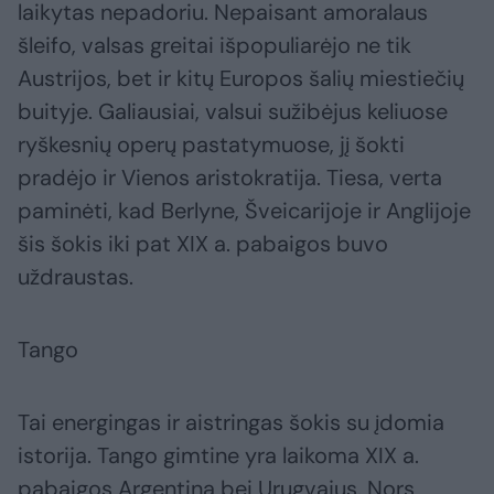
laikytas nepadoriu. Nepaisant amoralaus
šleifo, valsas greitai išpopuliarėjo ne tik
Austrijos, bet ir kitų Europos šalių miestiečių
buityje. Galiausiai, valsui sužibėjus keliuose
ryškesnių operų pastatymuose, jį šokti
pradėjo ir Vienos aristokratija. Tiesa, verta
paminėti, kad Berlyne, Šveicarijoje ir Anglijoje
šis šokis iki pat XIX a. pabaigos buvo
uždraustas.
Tango
Tai energingas ir aistringas šokis su įdomia
istorija. Tango gimtine yra laikoma XIX a.
pabaigos Argentina bei Urugvajus. Nors