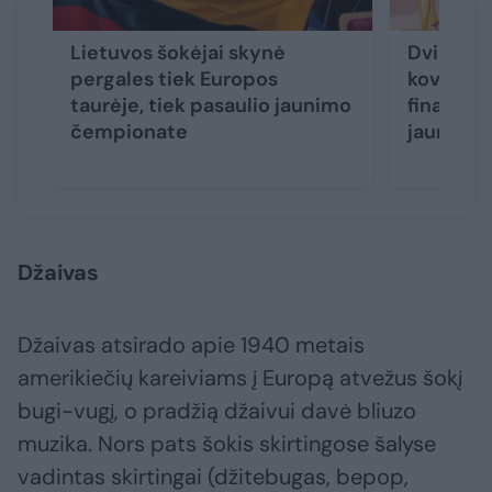
Lietuvos šokėjai skynė
Dvi Liet
pergales tiek Europos
kovojo p
taurėje, tiek pasaulio jaunimo
finaluose
čempionate
jaunimo
Džaivas
Džaivas atsirado apie 1940 metais
amerikiečių kareiviams į Europą atvežus šokį
bugi-vugį, o pradžią džaivui davė bliuzo
muzika. Nors pats šokis skirtingose šalyse
vadintas skirtingai (džitebugas, bepop,