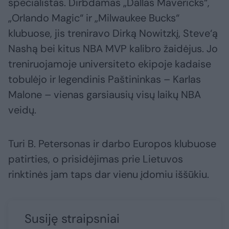
specialistas. Dirbdamas „Dallas Mavericks“,
„Orlando Magic“ ir „Milwaukee Bucks“
klubuose, jis treniravo Dirką Nowitzkį, Steve‘ą
Nashą bei kitus NBA MVP kalibro žaidėjus. Jo
treniruojamoje universiteto ekipoje kadaise
tobulėjo ir legendinis Paštininkas – Karlas
Malone – vienas garsiausių visų laikų NBA
veidų.
Turi B. Petersonas ir darbo Europos klubuose
patirties, o prisidėjimas prie Lietuvos
rinktinės jam taps dar vienu įdomiu iššūkiu.
Susiję straipsniai