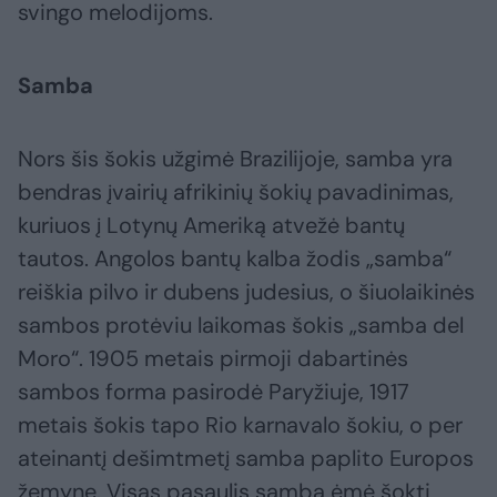
svingo melodijoms.
Samba
Nors šis šokis užgimė Brazilijoje, samba yra
bendras įvairių afrikinių šokių pavadinimas,
kuriuos į Lotynų Ameriką atvežė bantų
tautos. Angolos bantų kalba žodis „samba“
reiškia pilvo ir dubens judesius, o šiuolaikinės
sambos protėviu laikomas šokis „samba del
Moro“. 1905 metais pirmoji dabartinės
sambos forma pasirodė Paryžiuje, 1917
metais šokis tapo Rio karnavalo šokiu, o per
ateinantį dešimtmetį samba paplito Europos
žemyne. Visas pasaulis sambą ėmė šokti