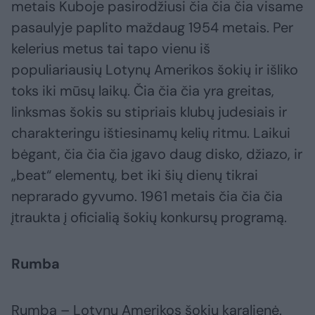
metais Kuboje pasirodžiusi čia čia čia visame
pasaulyje paplito maždaug 1954 metais. Per
kelerius metus tai tapo vienu iš
populiariausių Lotynų Amerikos šokių ir išliko
toks iki mūsų laikų. Čia čia čia yra greitas,
linksmas šokis su stipriais klubų judesiais ir
charakteringu ištiesinamų kelių ritmu. Laikui
bėgant, čia čia čia įgavo daug disko, džiazo, ir
„beat“ elementų, bet iki šių dienų tikrai
neprarado gyvumo. 1961 metais čia čia čia
įtraukta į oficialią šokių konkursų programą.
Rumba
Rumba – Lotynų Amerikos šokių karalienė.