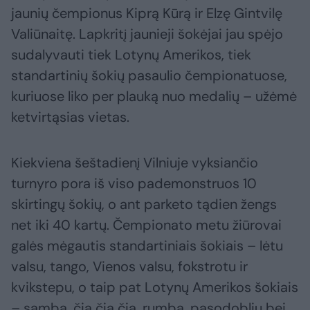
jaunių čempionus Kiprą Kūrą ir Elzę Gintvilę
Valiūnaitę. Lapkritį jaunieji šokėjai jau spėjo
sudalyvauti tiek Lotynų Amerikos, tiek
standartinių šokių pasaulio čempionatuose,
kuriuose liko per plauką nuo medalių – užėmė
ketvirtąsias vietas.
Kiekviena šeštadienį Vilniuje vyksiančio
turnyro pora iš viso pademonstruos 10
skirtingų šokių, o ant parketo tądien žengs
net iki 40 kartų. Čempionato metu žiūrovai
galės mėgautis standartiniais šokiais – lėtu
valsu, tango, Vienos valsu, fokstrotu ir
kvikstepu, o taip pat Lotynų Amerikos šokiais
– samba, čia čia čia, rumba, pasodobliu bei