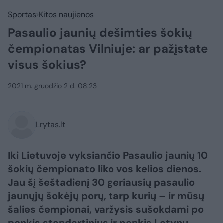
Sportas
Kitos naujienos
Pasaulio jaunių dešimties šokių
čempionatas Vilniuje: ar pažįstate
visus šokius?
2021 m. gruodžio 2 d. 08:23
Lrytas.lt
Iki Lietuvoje vyksiančio Pasaulio jaunių 10
šokių čempionato liko vos kelios dienos.
Jau šį šeštadienį 30 geriausių pasaulio
jaunųjų šokėjų porų, tarp kurių – ir mūsų
šalies čempionai, varžysis sušokdami po
penkis standartinius ir penkis Lotynų