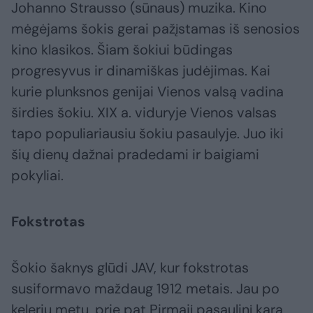
Johanno Strausso (sūnaus) muzika. Kino
mėgėjams šokis gerai pažįstamas iš senosios
kino klasikos. Šiam šokiui būdingas
progresyvus ir dinamiškas judėjimas. Kai
kurie plunksnos genijai Vienos valsą vadina
širdies šokiu. XIX a. viduryje Vienos valsas
tapo populiariausiu šokiu pasaulyje. Juo iki
šių dienų dažnai pradedami ir baigiami
pokyliai.
Fokstrotas
Šokio šaknys glūdi JAV, kur fokstrotas
susiformavo maždaug 1912 metais. Jau po
kelerių metų, prie pat Pirmąjį pasaulinį karą,