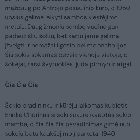
maždaug po Antrojo pasaulinio karo, o 1950-
uosius galime laikyti sambos klestėjimo
metais. Daug žmonių sambą vadina gan
padaužišku šokiu, bet kartu jame galima
įžvelgti ir nemažai ilgesio bei melancholijos.
Šis šokis šokamas beveik vienoje vietoje, o
šokėjai, tarsi švytuoklės, juda pirmyn ir atgal.
Čia Čia Čia
Šokio pradininku ir kūrėju laikomas kubietis
Enrikė Chorinas šį šokį sukūrė įkvėptas šokio
mamba, o čia čia čia pavadinimas gimė nuo
šokėjų batų kaukšėjimo į parketą. 1940