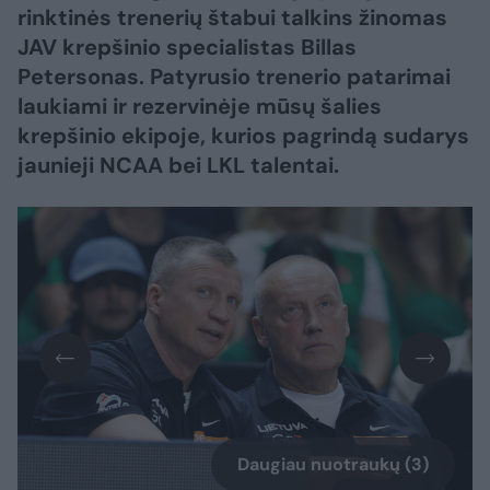
rinktinės trenerių štabui talkins žinomas
JAV krepšinio specialistas Billas
Petersonas. Patyrusio trenerio patarimai
laukiami ir rezervinėje mūsų šalies
krepšinio ekipoje, kurios pagrindą sudarys
jaunieji NCAA bei LKL talentai.
Daugiau nuotraukų (3)