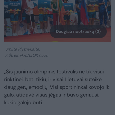
Daugiau nuotraukų (2)
Smiltė Plytnykaitė.
K.Štreimikio/LTOK nuotr.
„Šis jaunimo olimpinis festivalis ne tik visai
rinktinei, bet, tikiu, ir visai Lietuvai suteikė
daug gerų emocijų. Visi sportininkai kovojo iki
galo, atidavė visas jėgas ir buvo geriausi,
kokie galėjo būti.