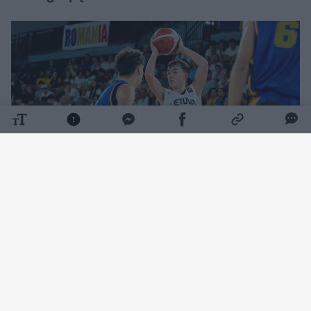
Daugiau nuotraukų (1)
Dovydo Petraičio auklėtiniai šventė pergalę
94:86 (23:19, 25:17, 14:22, 20:24, 12:4).
Paskutinė ketvirtojo kėlinio minutė prasidėjo