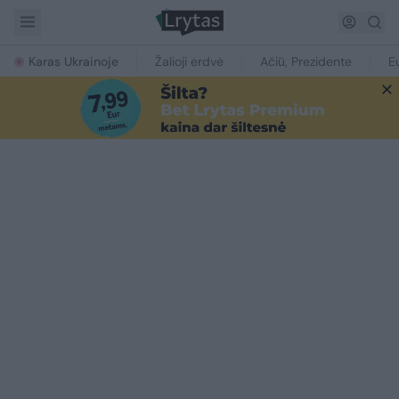
Karas Ukrainoje
Žalioji erdvė
Ačiū, Prezidente
E