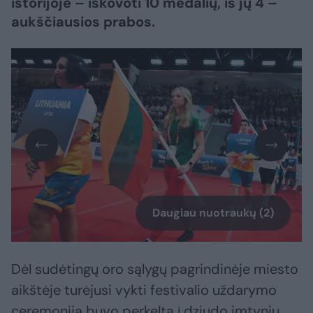
istorijoje – iškovoti 10 medalių, iš jų 4 –
aukščiausios prabos.
Daugiau nuotraukų (2)
Dėl sudėtingų oro sąlygų pagrindinėje miesto
aikštėje turėjusi vykti festivalio uždarymo
ceremonija buvo perkelta į dziudo imtynių