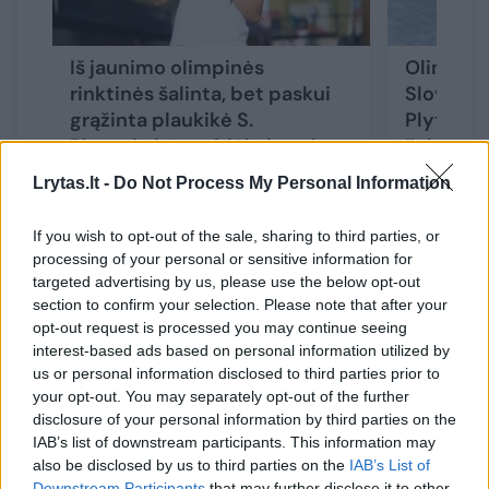
Iš jaunimo olimpinės
Olimpinio
rinktinės šalinta, bet paskui
Slovakijo
grąžinta plaukikė S.
Plytnykai
Plytnykaitė atsidėkojo aukso
šeima: „J
medaliu
Lrytas.lt -
Do Not Process My Personal Information
If you wish to opt-out of the sale, sharing to third parties, or
processing of your personal or sensitive information for
targeted advertising by us, please use the below opt-out
section to confirm your selection. Please note that after your
Visą savaitę vykusiame renginyje Lietuvos
opt-out request is processed you may continue seeing
rinktinė iškovojo 10 medalių: 4 aukso, 4
interest-based ads based on personal information utilized by
sidabro ir 2 bronzos.
us or personal information disclosed to third parties prior to
your opt-out. You may separately opt-out of the further
disclosure of your personal information by third parties on the
IAB’s list of downstream participants. This information may
Tiek pat medalių lietuviai iškovojo 2011
also be disclosed by us to third parties on the
IAB’s List of
metais Trabzone (Turkija) vykusiame
Downstream Participants
that may further disclose it to other