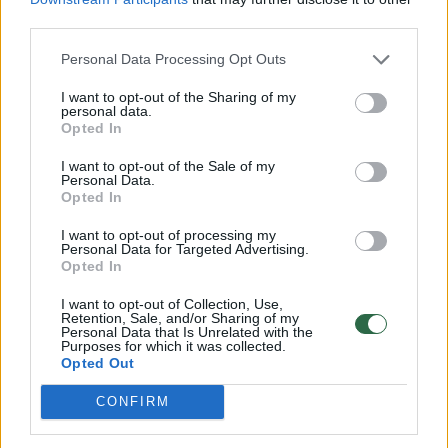
festivalyje. Būtent ten pirmą kartą sužibo
third parties.
plaukikės Rūtos Meilutytės žvaigždė. Būsimoji
Personal Data Processing Opt Outs
olimpinė čempionė parsivežė aukso, sidabro
I want to opt-out of the Sharing of my
ir bronzos medalius.
personal data.
Opted In
I want to opt-out of the Sale of my
Šiemet Lietuvai atstovavo 55 sportininkai, o
Personal Data.
Opted In
auksą iškovojo plaukikė S. Plytnykaitė (100 m
I want to opt-out of processing my
laisvuoju stiliumi), merginų plaukimo
Personal Data for Targeted Advertising.
komanda (estafetė 4×100 laisvuoju stiliumi),
Opted In
lengvaatletė Aurėja Beniušytė (trišuolis),
I want to opt-out of Collection, Use,
Retention, Sale, and/or Sharing of my
gimnastas Kristijonas Padegimas (pratimai
Personal Data that Is Unrelated with the
Purposes for which it was collected.
ant arklio).
Opted Out
CONFIRM
Sidabro medalius laimėjo mišri plaukikų