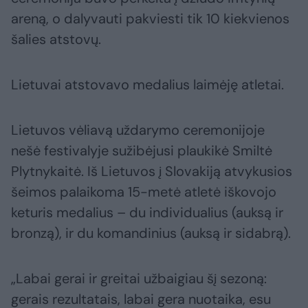
areną, o dalyvauti pakviesti tik 10 kiekvienos
šalies atstovų.
Lietuvai atstovavo medalius laimėję atletai.
Lietuvos vėliavą uždarymo ceremonijoje
nešė festivalyje sužibėjusi plaukikė Smiltė
Plytnykaitė. Iš Lietuvos į Slovakiją atvykusios
šeimos palaikoma 15-metė atletė iškovojo
keturis medalius – du individualius (auksą ir
bronzą), ir du komandinius (auksą ir sidabrą).
„Labai gerai ir greitai užbaigiau šį sezoną:
gerais rezultatais, labai gera nuotaika, esu