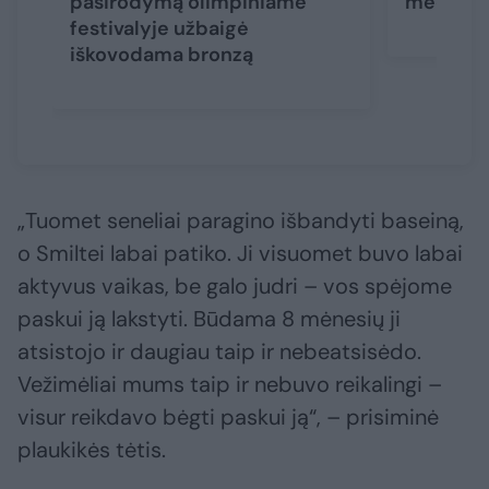
pasirodymą olimpiniame
medalis 
festivalyje užbaigė
iškovodama bronzą
„Tuomet seneliai paragino išbandyti baseiną,
o Smiltei labai patiko. Ji visuomet buvo labai
aktyvus vaikas, be galo judri – vos spėjome
paskui ją lakstyti. Būdama 8 mėnesių ji
atsistojo ir daugiau taip ir nebeatsisėdo.
Vežimėliai mums taip ir nebuvo reikalingi –
visur reikdavo bėgti paskui ją“, – prisiminė
plaukikės tėtis.