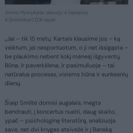
Smiltė Plytnykaitė iškovojo 4 medalius.
K.Štreimikio/LTOK nuotr.
„Jai – tik 15 metų. Kartais klausime jos – ką
veiktum, jei nesportuotum, o ji net išsigąsta –
be plaukimo nebent kokį mėnesį išgyventų.
Būna, ir paverkšlena, ir pasimuliuoja – tai
natūralus procesas, visiems būna ir sunkesnių
dienų.
Šiaip Smiltė domisi augalais, mėgta
bendrauti, į koncertus nueiti, daug skaito,
ypač – psichologinę literatūrą, analizuoja
save, net dvi knygas atsivežė ir į Banską