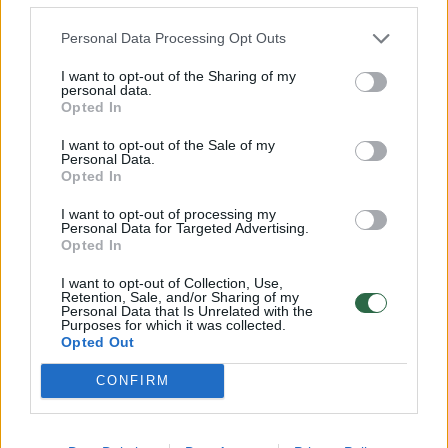
Apskritai Smiltės charakterio ypatybė – jos
nepalaužiamas užsispyrimas: jei ji kažko nori,
Personal Data Processing Opt Outs
sieks to iki galo. Ir jei žino, kad yra teisi,
I want to opt-out of the Sharing of my
niekada nenusileis“, – sakė sportininkės tėtis.
personal data.
Opted In
I want to opt-out of the Sale of my
Personal Data.
Opted In
I want to opt-out of processing my
Personal Data for Targeted Advertising.
Opted In
I want to opt-out of Collection, Use,
Retention, Sale, and/or Sharing of my
Personal Data that Is Unrelated with the
Purposes for which it was collected.
Opted Out
Daugiau nuotraukų (5)
CONFIRM
Smiltė Plytnykaitė iškovojo 4 medalius.