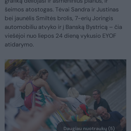
grafiką dėliojasi ir asmeninius planus, ir
šeimos atostogas. Tėvai Sandra ir Justinas
bei jaunėlis Smiltės brolis, 7-erių Joringis
automobiliu atvyko ir į Banską Bystricą – čia
viešėjoi nuo liepos 24 dieną vykusio EYOF
atidarymo.
Daugiau nuotraukų (5)