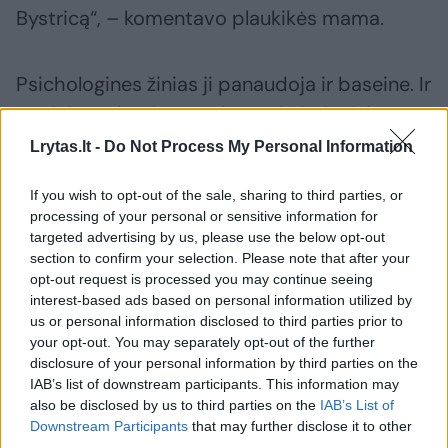
Bystricą“, – komentavo plaukikės mama.
Psichologines žinias ji panaudoja ir baseine. Ir
net jei ruošiantis varžyboms kaip ir visi
išgyvena didžiulį emocijų spektrą, susiduria
Lrytas.lt -
Do Not Process My Personal Information
su baimėmis ir dvejonėmis, prieš pat startą
If you wish to opt-out of the sale, sharing to third parties, or
sugeba mobilizuotis, – o tai neabejotinai
processing of your personal or sensitive information for
padeda pasiekti ir aukštesnių sportinių
targeted advertising by us, please use the below opt-out
section to confirm your selection. Please note that after your
rezultatų.
opt-out request is processed you may continue seeing
interest-based ads based on personal information utilized by
us or personal information disclosed to third parties prior to
„Mes jau žinome, kad net jei prieš startą jai,
your opt-out. You may separately opt-out of the further
rodos, viskas slysta iš rankų, kad lemiamu
disclosure of your personal information by third parties on the
IAB’s list of downstream participants. This information may
momentu pavyks susikoncentruoti. Net jei
also be disclosed by us to third parties on the
IAB’s List of
dangus griūna, ji sugeba susitelkti į plaukimą.
Downstream Participants
that may further disclose it to other
third parties.