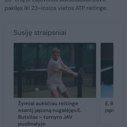
pakilęs iki 23-iosios vietos ATP reitinge.
Susiję straipsniai
Žymiai aukščiau reitinge
E. Butvil
esantį japoną nugalėjęs E.
įspūding
Butvilas – turnyro JAV
pusfinalyje