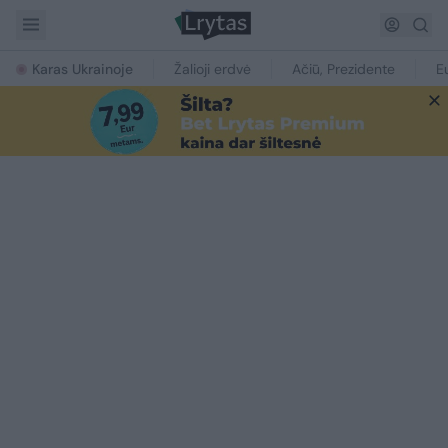
Karas Ukrainoje
Žalioji erdvė
Ačiū, Prezidente
E