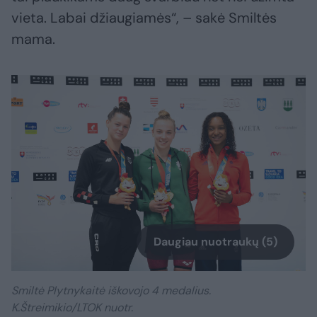
vieta. Labai džiaugiamės“, – sakė Smiltės
mama.
Daugiau nuotraukų (5)
Smiltė Plytnykaitė iškovojo 4 medalius.
K.Štreimikio/LTOK nuotr.