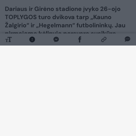
Dariaus ir Girėno stadione įvyko 26-ojo
TOPLYGOS turo dvikova tarp „Kauno
Žalgirio“ ir „Hegelmann“ futbolininkų. Jau
pirmajame kėlinyje persvarą susikūrę
kauniečiai šventė pergalę rezultatu 2:0
(2:0).
Daugiau nuotraukų (12)