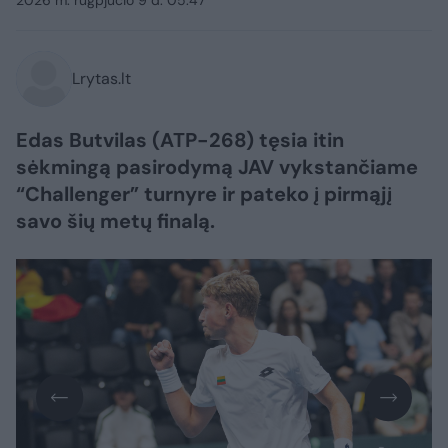
2026 m. rugpjūčio 9 d. 05:47
Lrytas.lt
Edas Butvilas (ATP-268) tęsia itin
sėkmingą pasirodymą JAV vykstančiame
“Challenger” turnyre ir pateko į pirmąjį
savo šių metų finalą.