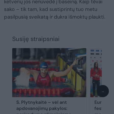
ketverių jos nenuvedė į baseiną. Kaip tėvai
sako – tik tam, kad sustiprintų tuo metu
pasilpusią sveikatą ir dukra išmoktų plaukti.
Susiję straipsniai
→
S. Plytnykaitė – vėl ant
Europos 
apdovanojimų pakylos:
festivaly