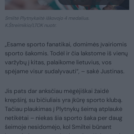
Smiltė Plytnykaitė iškovojo 4 medalius.
K.Štreimikio/LTOK nuotr.
„Esame sporto fanatikai, domimės įvairiomis
sporto šakomis. Todėl ir čia lakstome iš vienų
varžybų į kitas, palaikome lietuvius, vos
spėjame visur sudalyvauti“, – sakė Justinas.
Jis pats dar anksčiau mėgėjiškai žaidė
krepšinį, su bičiuliais yra įkūrę sporto klubą.
Tačiau plaukimas į Plytnykų šeimą atplaukė
netikėtai – niekas šia sporto šaka per daug
šeimoje nesidomėjo, kol Smiltei būnant