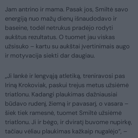
Jam antrino ir mama. Pasak jos, Smiltė savo
energiją nuo mažų dienų išnaudodavo ir
baseine, todėl netrukus pradėjo rodyti
aukštus rezultatus. O tuomet jau viskas
užsisuko – kartu su aukštai įvertinimais augo
ir motyvacija siekti dar daugiau.
„Ji lankė ir lengvąją atletiką, treniravosi pas
Iriną Krokoviak, paskui trejus metus užsiėmė
triatlonu. Kadangi plaukimas dažniausiai
būdavo rudenį, žiemą ir pavasarį, o vasara –
šiek tiek ramesnė, tuomet Smiltė užsiėmė
triatlonu. Ji ir bėgo, ir dviratį buvome nupirkę,
tačiau vėliau plaukimas kažkaip nugalėjo“, –