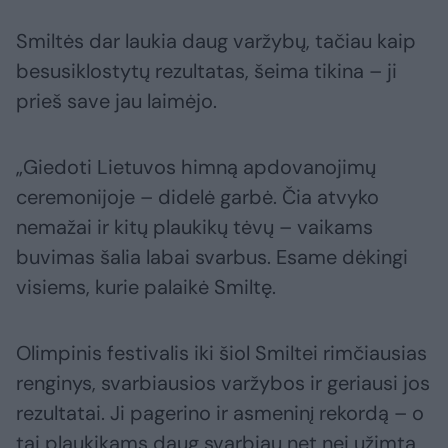
Smiltės dar laukia daug varžybų, tačiau kaip
besusiklostytų rezultatas, šeima tikina – ji
prieš save jau laimėjo.
„Giedoti Lietuvos himną apdovanojimų
ceremonijoje – didelė garbė. Čia atvyko
nemažai ir kitų plaukikų tėvų – vaikams
buvimas šalia labai svarbus. Esame dėkingi
visiems, kurie palaikė Smiltę.
Olimpinis festivalis iki šiol Smiltei rimčiausias
renginys, svarbiausios varžybos ir geriausi jos
rezultatai. Ji pagerino ir asmeninį rekordą – o
tai plaukikams daug svarbiau net nei užimta