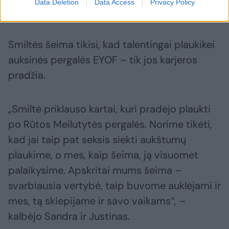
Data Deletion
Data Access
Privacy Policy
K.Štreimikio/LTOK nuotr.
Smiltės šeima tikisi, kad talentingai plaukikei
auksinės pergalės EYOF – tik jos karjeros
pradžia.
„Smiltė priklauso kartai, kuri pradėjo plaukti
po Rūtos Meilutytės pergalės. Norime tikėti,
kad jai taip pat seksis siekti aukštumų
plaukime, o mes, kaip šeima, ją visuomet
palaikysime. Apskritai mums šeima –
svarbiausia vertybė, taip buvome auklėjami ir
mes, tą skiepijame ir savo vaikams“, –
kalbėjo Sandra ir Justinas.