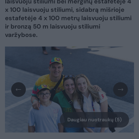
laisvuoju stiliumi bei merginų estafetėje 4
x 100 laisvuoju stiliumi, sidabrą mišrioje
estafetėje 4 x 100 metrų laisvuoju stiliumi
ir bronzą 50 m laisvuoju stiliumi
varžybose.
Daugiau nuotraukų (5)