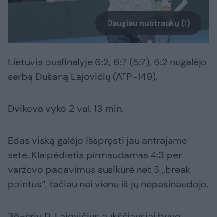
Daugiau nuotraukų (1)
Lietuvis pusfinalyje 6:2, 6:7 (5:7), 6:2 nugalėjo
serbą Dušaną Lajovičių (ATP-149).
Dvikova vyko 2 val. 13 min.
Edas viską galėjo išspręsti jau antrajame
sete. Klaipėdietis pirmaudamas 4:3 per
varžovo padavimus susikūrė net 5 „break
pointus“, tačiau nei vienu iš jų nepasinaudojo.
36-erių D. Lajovičius aukščiausiai buvo