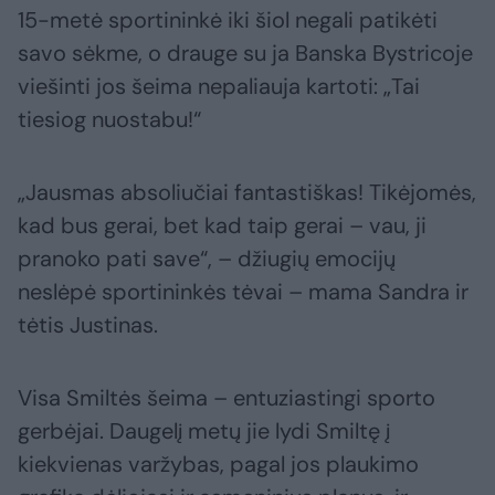
15-metė sportininkė iki šiol negali patikėti
savo sėkme, o drauge su ja Banska Bystricoje
viešinti jos šeima nepaliauja kartoti: „Tai
tiesiog nuostabu!“
„Jausmas absoliučiai fantastiškas! Tikėjomės,
kad bus gerai, bet kad taip gerai – vau, ji
pranoko pati save“, – džiugių emocijų
neslėpė sportininkės tėvai – mama Sandra ir
tėtis Justinas.
Visa Smiltės šeima – entuziastingi sporto
gerbėjai. Daugelį metų jie lydi Smiltę į
kiekvienas varžybas, pagal jos plaukimo