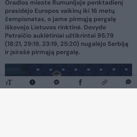
Oradios mieste Rumunijoje penktadienį
prasidėjo Europos vaikinų iki 16 metų
čempionatas, o jame pirmąją pergalę
iškovojo Lietuvos rinktinė. Dovydo
Petraičio auklėtiniai užtikrintai 95:79
(18:21, 29:19, 23:19, 25:20) nugalėjo Serbiją
ir įsirašė pirmąją pergalę.
Daugiau nuotraukų (3)