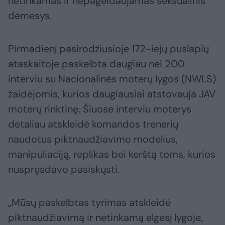
netinkamas ir nepageidaujamas seksualinis
dėmesys.
Pirmadienį pasirodžiusioje 172-iejų puslapių
ataskaitoje paskelbta daugiau nei 200
interviu su Nacionalinės moterų lygos (NWLS)
žaidėjomis, kurios daugiausiai atstovauja JAV
moterų rinktinę. Šiuose interviu moterys
detaliau atskleidė komandos trenerių
naudotus piktnaudžiavimo modelius,
manipuliaciją, replikas bei kerštą toms, kurios
nuspręsdavo pasiskųsti.
„Mūsų paskelbtas tyrimas atskleidė
piktnaudžiavimą ir netinkamą elgesį lygoje,