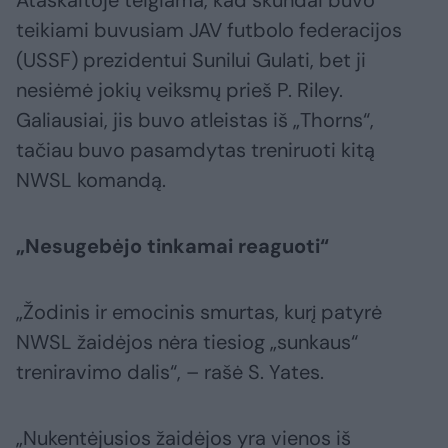
Ataskaitoje teigiama, kad skundai buvo
teikiami buvusiam JAV futbolo federacijos
(USSF) prezidentui Sunilui Gulati, bet ji
nesiėmė jokių veiksmų prieš P. Riley.
Galiausiai, jis buvo atleistas iš „Thorns“,
tačiau buvo pasamdytas treniruoti kitą
NWSL komandą.
„Nesugebėjo tinkamai reaguoti“
„Žodinis ir emocinis smurtas, kurį patyrė
NWSL žaidėjos nėra tiesiog „sunkaus“
treniravimo dalis“, – rašė S. Yates.
„Nukentėjusios žaidėjos yra vienos iš