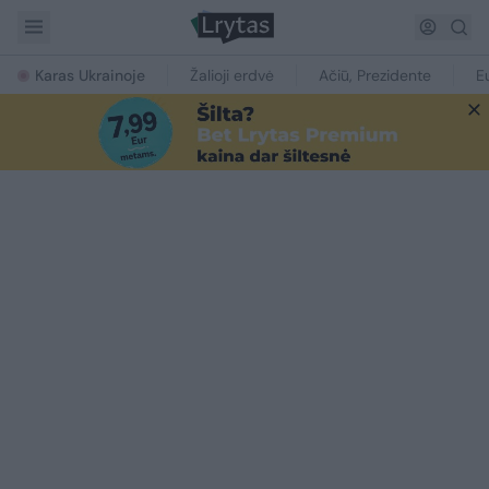
Karas Ukrainoje
Žalioji erdvė
Ačiū, Prezidente
E