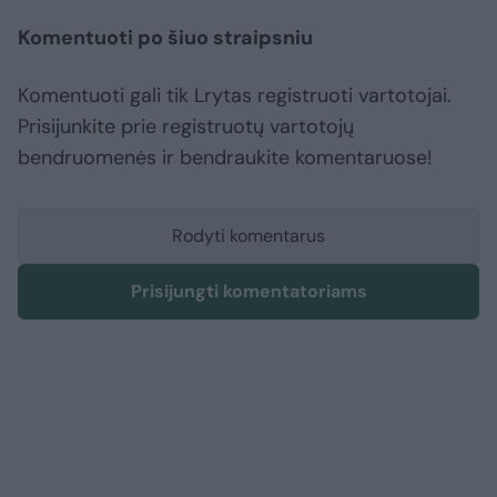
Komentuoti po šiuo straipsniu
Komentuoti gali tik Lrytas registruoti vartotojai.
Prisijunkite prie registruotų vartotojų
bendruomenės ir bendraukite komentaruose!
Rodyti komentarus
Prisijungti komentatoriams