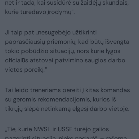
net ir tada, kai susidūrė su žaidėjų skundais,
kurie turėdavo įrodymų“.
Ji taip pat „nesugebėjo užtikrinti
paprasčiausių priemonių, kad būtų išvengta
tokio pobūdžio situacijų, nors kurie lygos
oficialūs atstovai patvirtino saugios darbo
vietos poreikį.“
Tai leido treneriams pereiti į kitas komandas
su geromis rekomendacijomis, kurios iš
tikrųjų slėpė netinkamą elgesį darbo vietoje.
„Tie, kurie NWSL ir USSF turėjo galios
pagerinti situaciją, nieko nedarė“, – rašoma