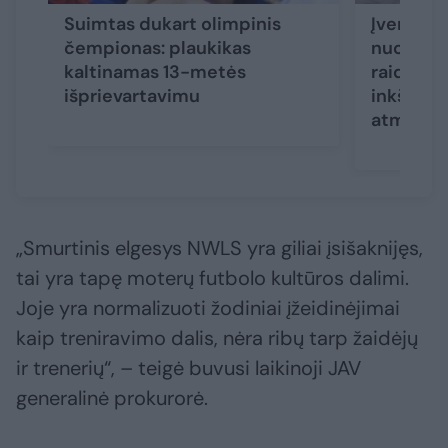
Suimtas dukart olimpinis
Įvertino 
čempionas: plaukikas
nuotrauką
kaltinamas 13-metės
raidės re
išprievartavimu
inkš, pa
atmatom
„Smurtinis elgesys NWLS yra giliai įsišaknijęs,
tai yra tapę moterų futbolo kultūros dalimi.
Joje yra normalizuoti žodiniai įžeidinėjimai
kaip treniravimo dalis, nėra ribų tarp žaidėjų
ir trenerių“, – teigė buvusi laikinoji JAV
generalinė prokurorė.