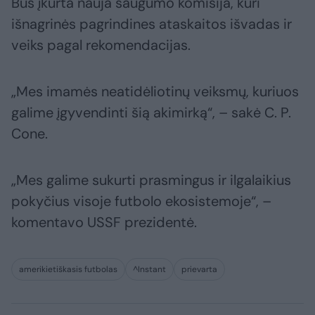
Bus įkurta nauja saugumo komisija, kuri
išnagrinės pagrindines ataskaitos išvadas ir
veiks pagal rekomendacijas.
„Mes imamės neatidėliotinų veiksmų, kuriuos
galime įgyvendinti šią akimirką“, – sakė C. P.
Cone.
„Mes galime sukurti prasmingus ir ilgalaikius
pokyčius visoje futbolo ekosistemoje“, –
komentavo USSF prezidentė.
amerikietiškasis futbolas
^Instant
prievarta