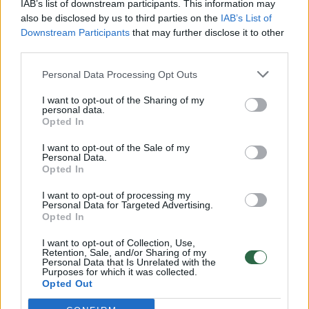
2016 metais, paliko šią darbo vietą po to, kai
IAB’s list of downstream participants. This information may
also be disclosed by us to third parties on the
IAB’s List of
sulaukė skundų apie žodinį smurtą ir
Downstream Participants
that may further disclose it to other
netinkamus santykius darbe.
third parties.
Personal Data Processing Opt Outs
Praėjusiais metais „Racing Louisville“
I want to opt-out of the Sharing of my
komanda pasamdė trenerį Ch. Holly. Čia ir vėl
personal data.
Opted In
kartojosi verbalinis ir emocinis smurtas. Jis
I want to opt-out of the Sale of my
buvo atleistas tada, kai seksualiai
Personal Data.
Opted In
priekabiavo ir grabinėjo žaidėją.
I want to opt-out of processing my
Personal Data for Targeted Advertising.
Išplatintame pranešime NWSL žadėjo
Opted In
„sisteminę reformą“ tam, kad lyga taptų
I want to opt-out of Collection, Use,
Retention, Sale, and/or Sharing of my
„saugi ir profesionali vieta treniruotis ir
Personal Data that Is Unrelated with the
Purposes for which it was collected.
varžytis“. Lyga taip pat pripažino moterų
Opted Out
patirtą „nerimą ir psichologinę įtampą“.