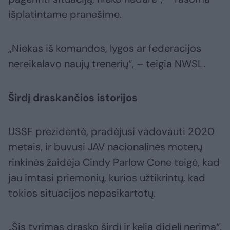
išplatintame pranešime.
„Niekas iš komandos, lygos ar federacijos
nereikalavo naujų trenerių“, – teigia NWSL.
Širdį draskančios istorijos
USSF prezidentė, pradėjusi vadovauti 2020
metais, ir buvusi JAV nacionalinės moterų
rinkinės žaidėja Cindy Parlow Cone teigė, kad
jau imtasi priemonių, kurios užtikrintų, kad
tokios situacijos nepasikartotų.
„Šis tyrimas drasko širdį ir kelia didelį nerimą“,