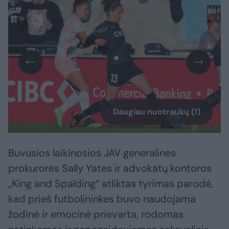
Daugiau nuotraukų (1)
Buvusios laikinosios JAV generalinės
prokurorės Sally Yates ir advokatų kontoros
„King and Spalding“ atliktas tyrimas parodė,
kad prieš futbolininkes buvo naudojama
žodinė ir emocinė prievarta, rodomas