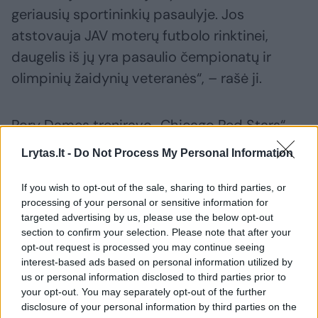
geriausių sportininkių pasaulyje. Jos
atstovauja JAV moterų futbolo rinktinei,
daugelis iš jų yra pasaulio čempionatų ir
olimpinių žaidynių veteranės“, – rašė ji.
Rory Dames treniravo „Chicago Red Stars“
nuo NWSL pradžios iki pasitraukimo praeitų
Lrytas.lt -
Do Not Process My Personal Information
metų lapkritį. Ataskaitoje yra aprašytos jo
nešvankybės, įžeidinėjimai, teigiama, kad
If you wish to opt-out of the sale, sharing to third parties, or
processing of your personal or sensitive information for
būta nederamų lytinių santykių su žaidėjomis
targeted advertising by us, please use the below opt-out
darbo vietoje.
section to confirm your selection. Please note that after your
opt-out request is processed you may continue seeing
interest-based ads based on personal information utilized by
Ataskaitoje rašoma, kad Christy Holly, kuris
us or personal information disclosed to third parties prior to
your opt-out. You may separately opt-out of the further
treniravo „Sky Blue“ komandą pusę sezono
disclosure of your personal information by third parties on the