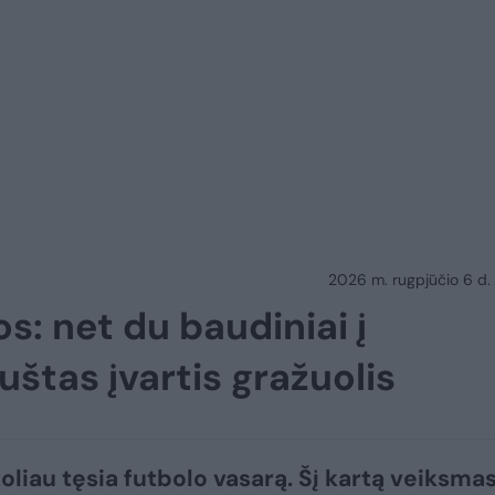
2026 m. rugpjūčio 6 d.
os: net du baudiniai į
uštas įvartis gražuolis
toliau tęsia futbolo vasarą. Šį kartą veiksma