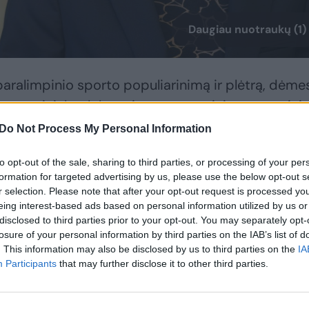
Daugiau nuotraukų (1)
paralimpinio sporto populiarinimą ir plėtrą, dėme
ijos sportininkų dalyvavimą tarptautiniuose rengini
pranešime žiniasklaidai.
Do Not Process My Personal Information
to opt-out of the sale, sharing to third parties, or processing of your per
formation for targeted advertising by us, please use the below opt-out s
r selection. Please note that after your opt-out request is processed y
eing interest-based ads based on personal information utilized by us or
disclosed to third parties prior to your opt-out. You may separately opt-
losure of your personal information by third parties on the IAB’s list of
. This information may also be disclosed by us to third parties on the
IA
Participants
that may further disclose it to other third parties.