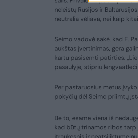
šalis. Privalome padaryti vis
neleistų Rusijos ir Baltarusij
neutralia vėliava, nei kaip kita
Seimo vadovė sakė, kad E. Pa
aukštas įvertinimas, gera galim
kartu pasisemti patirties. „L
pasaulyje, stiprių lengvaatlečių
Per pastaruosius metus įvyko 
pokyčių dėl Seimo priimtų įs
Be to, esame viena iš nedauge
kad būtų trinamos ribos tarp į
įtraukesnis ir neatsiliktume n