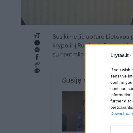
Susikime jie aptarė Lietuvos 
krypo ir į Rusijos ir Baltarus
su neutralia vėliama, rašoma 
Lrytas.lt -
If you wish 
sensitive in
Susiję straipsniai
confirm you
continue se
information 
further disc
participants
Downstream 