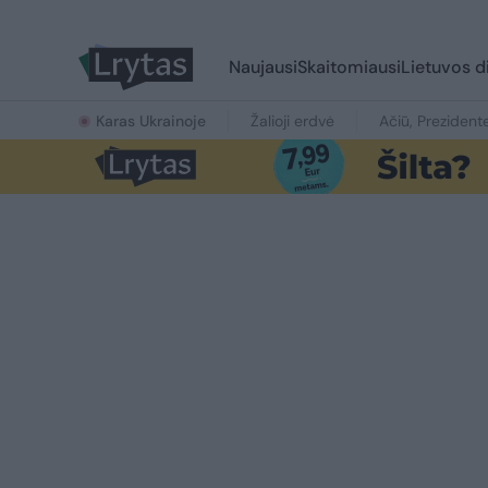
Naujausi
Skaitomiausi
Lietuvos d
Karas Ukrainoje
Žalioji erdvė
Ačiū, Prezident