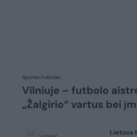
Sportas
Futbolas
Vilniuje – futbolo aistr
„Žalgirio“ vartus bei įm
Lietuva 
Lrytas.lt