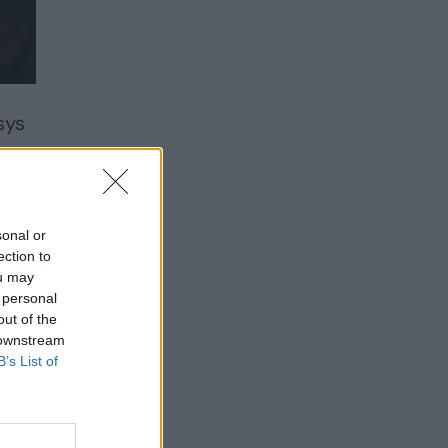
sys
uose
sonal or
ection to
ou may
 personal
out of the
 downstream
B’s List of