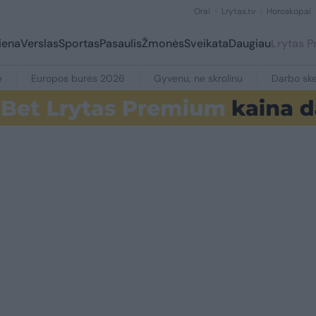
Orai
Lrytas.tv
Horoskopai
iena
Verslas
Sportas
Pasaulis
Žmonės
Sveikata
Daugiau
Lrytas 
e
Europos burės 2026
Gyvenu, ne skrolinu
Darbo ske