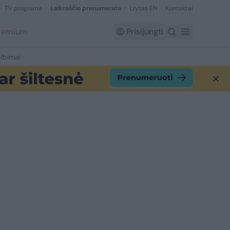
TV programa
Laikraščio prenumerata
Lrytas EN
Kontaktai
Premium
Prisijungti
lbimai