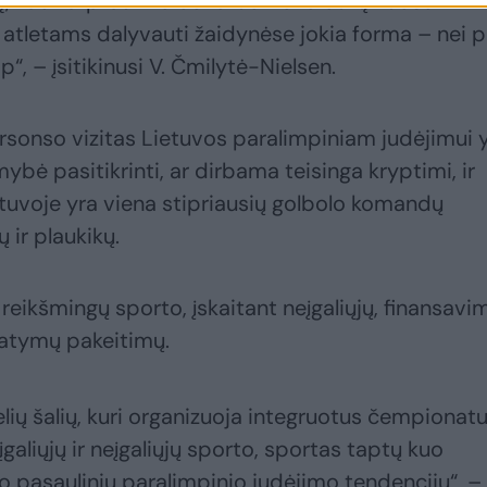
ką, kad tarptautinė bendruomenė būtų nuosekli ir
os atletams dalyvauti žaidynėse jokia forma – nei 
ip“, – įsitikinusi V. Čmilytė-Nielsen.
rsonso vizitas Lietuvos paralimpiniam judėjimui 
ybė pasitikrinti, ar dirbama teisinga kryptimi, ir
ietuvoje yra viena stipriausių golbolo komandų
 ir plaukikų.
reikšmingų sporto, įskaitant neįgaliųjų, finansavi
tatymų pakeitimų.
lių šalių, kuri organizuoja integruotus čempionatu
galiųjų ir neįgaliųjų sporto, sportas taptų kuo
uo pasaulinių paralimpinio judėjimo tendencijų“, –