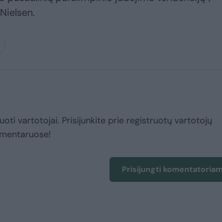
Nielsen.
uoti vartotojai. Prisijunkite prie registruotų vartotojų
omentaruose!
Prisijungti komentatoria