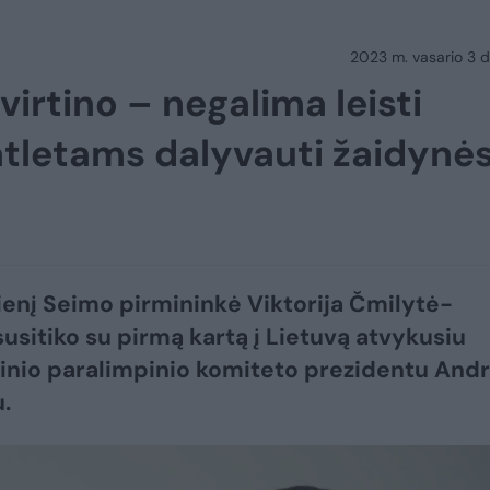
2023 m. vasario 3 d.
irtino – negalima leisti
 atletams dalyvauti žaidynė
enį Seimo pirmininkė Viktorija Čmilytė-
susitiko su pirmą kartą į Lietuvą atvykusiu
inio paralimpinio komiteto prezidentu And
.