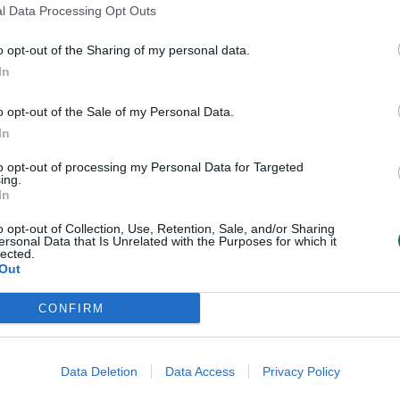
LTOK vadovė D.
Lietuvos lankysis
l Data Processing Opt Outs
Gudzinevičiūtė
Tarptautinio
o opt-out of the Sharing of my personal data.
įvertino IOC
paralimpinio
i
In
prezidento Th.
komiteto
Bacho veiksmus: jis
prezidentas
o opt-out of the Sale of my Personal Data.
remiasi Olimpine
Andrew Parsonsas
In
chartija
to opt-out of processing my Personal Data for Targeted
ing.
In
o opt-out of Collection, Use, Retention, Sale, and/or Sharing
ersonal Data that Is Unrelated with the Purposes for which it
lected.
Out
CONFIRM
ie Rusijos ir Baltarusijos sportininkų dalyvavimą
uose su neutralia vėliava. Sakiau, kad Lietuva yra
tą principinę poziciją ir ragina tą patį daryti kitas
Data Deletion
Data Access
Privacy Policy