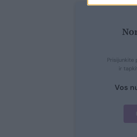
Nor
Prisijunkit
ir tapk
Vos n