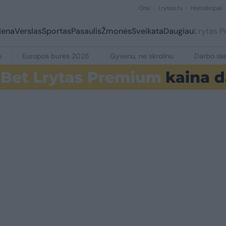
Orai
Lrytas.tv
Horoskopai
iena
Verslas
Sportas
Pasaulis
Žmonės
Sveikata
Daugiau
Lrytas 
e
Europos burės 2026
Gyvenu, ne skrolinu
Darbo ske