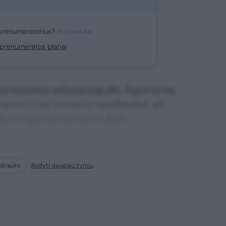
prenumeratorius?
Prisijunkite
i prenumeratos planai
nsectetur adipisicing elit. Asperiores
mpore vitae veritatis repellendus, ad
corrupti sit non error illum
ssimos maxime.
obiazko
Rodyti daugiau žymių