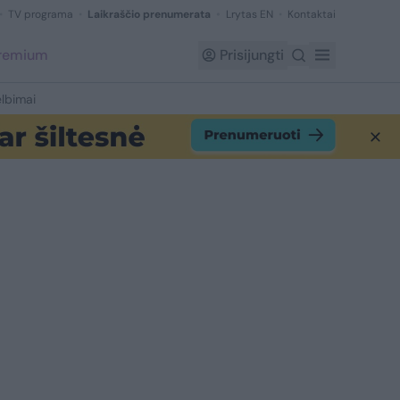
TV programa
Laikraščio prenumerata
Lrytas EN
Kontaktai
Premium
Prisijungti
lbimai