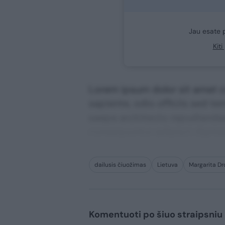
Jau esate 
Kit
Lorem ipsum dolor sit amet co
sapiente, odio officiis sed te
saepe architecto repudiandae 
consequuntur adipisci digni
dailusis čiuožimas
Lietuva
Margarita Dr
Komentuoti po šiuo straipsniu