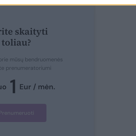
ite skaityti
toliau?
e prie mūsų bendruomenės
ite prenumeratoriumi
1
uo
Eur / mėn.
Prenumeruoti