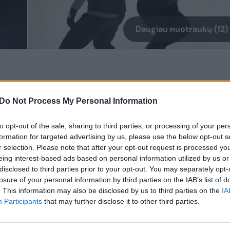
Daugiau nuotraukų (12)
Do Not Process My Personal Information
je vyksta pažymint Lietuvos dailiojo
os šios sporto šakos varžybos Kaune
to opt-out of the sale, sharing to third parties, or processing of your per
usio mėnesį.
formation for targeted advertising by us, please use the below opt-out s
r selection. Please note that after your opt-out request is processed y
eing interest-based ads based on personal information utilized by us or
rasidėjus šiuolaikiniam Lietuvos sporto
disclosed to third parties prior to your opt-out. You may separately opt-
losure of your personal information by third parties on the IAB’s list of
ai populiari pramoga. Jau trečiajame
. This information may also be disclosed by us to third parties on the
IA
ą žiemą būdavo įrengiamos kelios
Participants
that may further disclose it to other third parties.
iek privatūs asmenys ar bendrovės, tiek