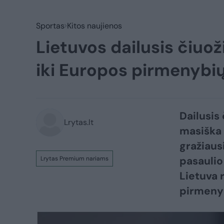
Sportas
Kitos naujienos
Lietuvos dailusis čiu
iki Europos pirmenybi
Dailusis
Lrytas.lt
masiška s
gražiaus
pasaulio
Lrytas Premium nariams
Lietuva 
pirmeny