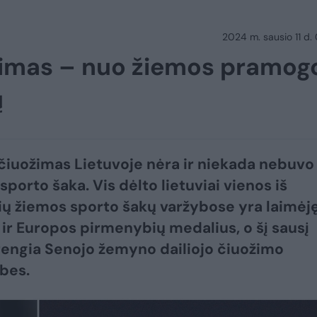
2024 m. sausio 11 d.
ožimas – nuo žiemos pramog
ų
 čiuožimas Lietuvoje nėra ir niekada nebuvo
porto šaka. Vis dėlto lietuviai vienos iš
ių žiemos sporto šakų varžybose yra laimėj
 ir Europos pirmenybių medalius, o šį sausį
rengia Senojo žemyno dailiojo čiuožimo
bes.