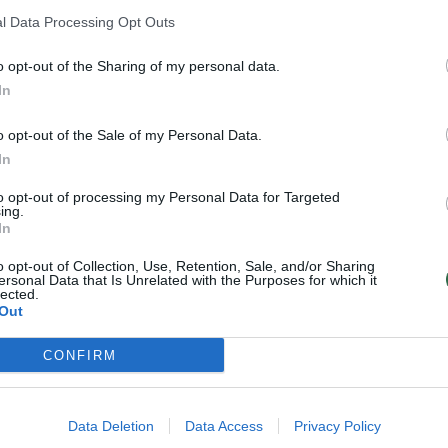
l Data Processing Opt Outs
klas plūstelėdavo šimtai miestiečių, kartais
o opt-out of the Sharing of my personal data.
In
d nedideliuose ledo ploteliuose net
mis. Entuziastų neatbaidydavo nemažos
o opt-out of the Sale of my Personal Data.
 inventoriaus niekas negamino, už geras
In
o sumokėti bent 20–30 litų.
to opt-out of processing my Personal Data for Targeted
ing.
In
 dailusis čiuožimas, kaip sporto šaka,
o opt-out of Collection, Use, Retention, Sale, and/or Sharing
. Uždarų čiuožyklų dar nebuvo, todėl
ersonal Data that Is Unrelated with the Purposes for which it
lected.
 nuo gamtos užgaidų. Žiemos Lietuvoje ir
Out
ningos, atodrėkis dažnai sujaukdavo
CONFIRM
iversdavo žiemos sporto mėgėjus, padėjus
ti kitokių aktyvios veiklos būdų.
Data Deletion
Data Access
Privacy Policy