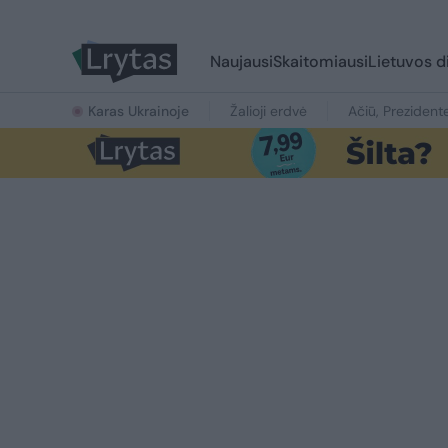
Naujausi
Skaitomiausi
Lietuvos d
Karas Ukrainoje
Žalioji erdvė
Ačiū, Prezident