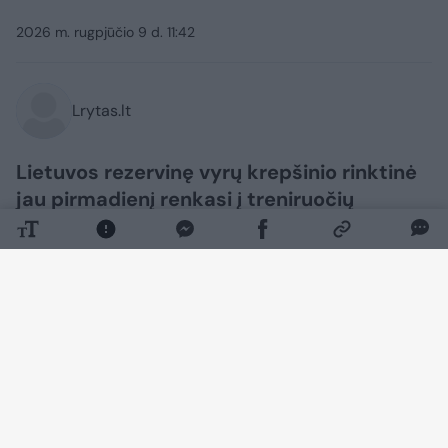
2026 m. rugpjūčio 9 d. 11:42
Lrytas.lt
Lietuvos rezervinę vyrų krepšinio rinktinė
jau pirmadienį renkasi į treniruočių
stovyklą Druskininkuose. Pirmąją
repeticiją Mindaugo Lukošiaus auklėtiniai
surengs rugpjūčio 19 d. Jonavoje su
Arizonos „Wildcats“ universitetu.