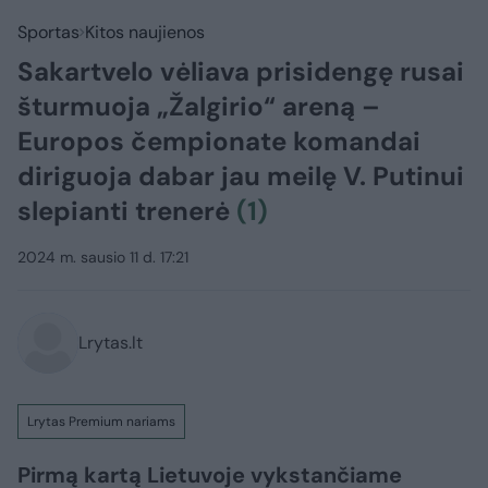
Sportas
Kitos naujienos
Sakartvelo vėliava prisidengę rusai
šturmuoja „Žalgirio“ areną –
Europos čempionate komandai
diriguoja dabar jau meilę V. Putinui
slepianti trenerė
(1)
2024 m. sausio 11 d. 17:21
Lrytas.lt
Lrytas Premium nariams
Pirmą kartą Lietuvoje vykstančiame