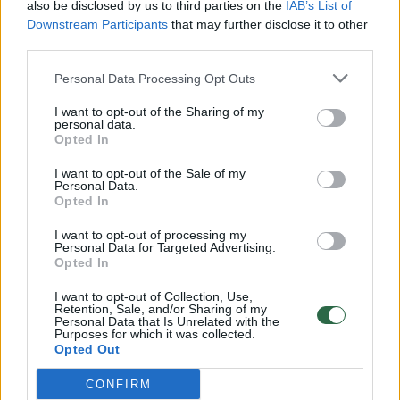
also be disclosed by us to third parties on the
IAB’s List of
atstovaujantį, tačiau Tiumenėje gimusį ir
Downstream Participants
that may further disclose it to other
third parties.
augusį Aleksandrą Vlasenką, Azerbaidžano
spalvas ginantį Komijos Respublikoje CSKA
Personal Data Processing Opt Outs
klubą lankiusį Vladimirą Litvincevą, Čekijai
I want to opt-out of the Sharing of my
personal data.
atstovaujantį Sant Peterburgo gyventoją
Opted In
Georgijų Reštenką ar iš Permės į Suomiją
I want to opt-out of the Sale of my
netikėtai persikėlusį Makarą Suncevą.
Personal Data.
Opted In
I want to opt-out of processing my
Personal Data for Targeted Advertising.
Opted In
Norite skaityti toliau?
I want to opt-out of Collection, Use,
Retention, Sale, and/or Sharing of my
Personal Data that Is Unrelated with the
Prisijunkite prie mūsų bendruomenės ir tapkite
Purposes for which it was collected.
Opted Out
prenumeratoriumi
CONFIRM