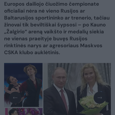
Europos dailiojo čiuožimo čempionate
oficialiai nėra nė vieno Rusijos ar
Baltarusijos sportininko ar trenerio, tačiau
žinovai tik beviltiškai šypsosi – po Kauno
„Žalgirio“ areną vaikšto ir medalių siekia
ne vienas praeityje buvęs Rusijos
rinktinės narys ar agresoriaus Maskvos
CSKA klubo auklėtinis.