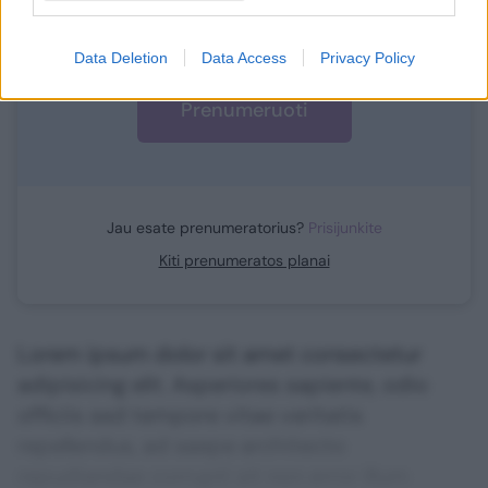
1
Vos nuo
Eur / mėn.
Data Deletion
Data Access
Privacy Policy
Prenumeruoti
Jau esate prenumeratorius?
Prisijunkite
Kiti prenumeratos planai
Lorem ipsum dolor sit amet consectetur
adipisicing elit. Asperiores sapiente, odio
officiis sed tempore vitae veritatis
repellendus, ad saepe architecto
repudiandae corrupti sit non error illum