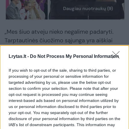
Daugiau nuotraukų (9)
„Mes šiuo atveju nieko negalime padaryti.
Tarptautinės čiuožimo sąjunga yra aiškiai
pareiškusi, kad nė vienas rusų ar baltarusių
Lrytas.lt -
Do Not Process My Personal Information
sportininkas nedalyvaus tarptautinėse šios
organizacijos varžybose, tačiau nieko negali
If you wish to opt-out of the sale, sharing to third parties, or
padaryti, kai yra mojuojama kitų šalių
processing of your personal or sensitive information for
pasais“, – matydamas po Kauno areną
targeted advertising by us, please use the below opt-out
section to confirm your selection. Please note that after your
vaikščiojančius rusus sakė Lietuvos čiuožimo
opt-out request is processed you may continue seeing
federacijos vadovas Vytautas Jasutis.
interest-based ads based on personal information utilized by
us or personal information disclosed to third parties prior to
your opt-out. You may separately opt-out of the further
O jų varžybose Lietuvoje – ne vienas. Vien tik
disclosure of your personal information by third parties on the
IAB’s list of downstream participants. This information may
vyrų varžybose galima pamatyti Vengrijai