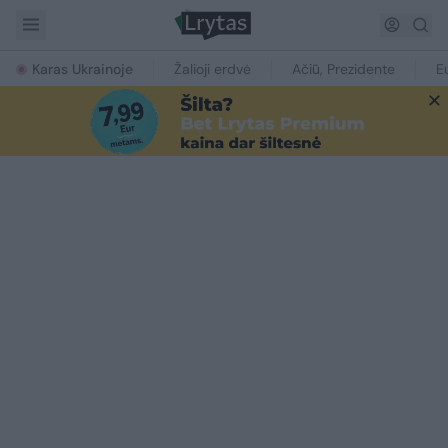
Karas Ukrainoje
Žalioji erdvė
Ačiū, Prezidente
E