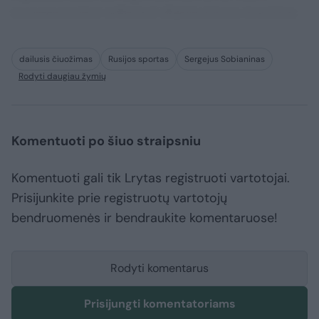
consequuntur adipisci dignissimos maxime.
dailusis čiuožimas
Rusijos sportas
Sergejus Sobianinas
Rodyti daugiau žymių
Komentuoti po šiuo straipsniu
Komentuoti gali tik Lrytas registruoti vartotojai.
Prisijunkite prie registruotų vartotojų
bendruomenės ir bendraukite komentaruose!
Rodyti komentarus
Prisijungti komentatoriams