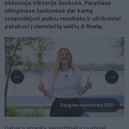
irkluotoja Viktorija Senkutė, Paryžiaus
olimpinėse žaidynėse dar kartą
suspindėjusi puikiu rezultatu ir užtikrintai
patekusi į vienviečių valčių A finalą.
Daugiau nuotraukų (29)
Dabar ji atranką, ketvirtfinalį ir pusfinalį