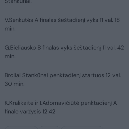
Stankūnai.
V.Senkutės A finalas šeštadienį vyks 11 val. 18
min.
G.Bieliausko B finalas vyks šeštadienį 11 val. 42
min.
Broliai Stankūnai penktadienį startuos 12 val.
30 min.
K.Kralikaitė ir I.Adomavičiūtė penktadienį A
finale varžysis 12:42