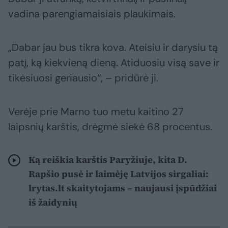
vadina parengiamaisiais plaukimais.
„Dabar jau bus tikra kova. Ateisiu ir darysiu tą
patį, ką kiekvieną dieną. Atiduosiu visą save ir
tikėsiuosi geriausio“, – pridūrė ji.
Verėje prie Marno tuo metu kaitino 27
laipsnių karštis, drėgmė siekė 68 procentus.
Ką reiškia karštis Paryžiuje, kita D.
Rapšio pusė ir laimėję Latvijos sirgaliai:
lrytas.lt skaitytojams – naujausi įspūdžiai
iš žaidynių