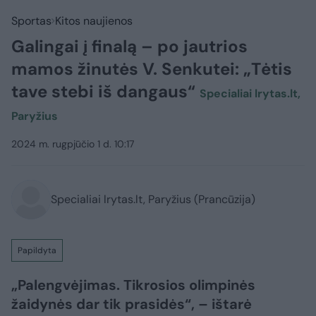
Sportas
Kitos naujienos
Galingai į finalą – po jautrios
mamos žinutės V. Senkutei: „Tėtis
tave stebi iš dangaus“
Specialiai lrytas.lt,
Paryžius
2024 m. rugpjūčio 1 d. 10:17
Specialiai lrytas.lt, Paryžius (Prancūzija)
Papildyta
„Palengvėjimas. Tikrosios olimpinės
žaidynės dar tik prasidės“, – ištarė