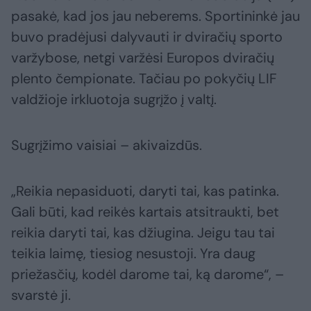
pasakė, kad jos jau neberems. Sportininkė jau
buvo pradėjusi dalyvauti ir dviračių sporto
varžybose, netgi varžėsi Europos dviračių
plento čempionate. Tačiau po pokyčių LIF
valdžioje irkluotoja sugrįžo į valtį.
Sugrįžimo vaisiai – akivaizdūs.
„Reikia nepasiduoti, daryti tai, kas patinka.
Gali būti, kad reikės kartais atsitraukti, bet
reikia daryti tai, kas džiugina. Jeigu tau tai
teikia laimę, tiesiog nesustoji. Yra daug
priežasčių, kodėl darome tai, ką darome“, –
svarstė ji.