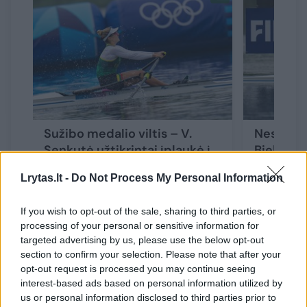
Sužibo medalio viltis – V.
Nesėkmi
Senkutė užtikrintai įplaukė į
Bieliausk
finalą
finalą
Lrytas.lt -
Do Not Process My Personal Information
If you wish to opt-out of the sale, sharing to third parties, or
processing of your personal or sensitive information for
targeted advertising by us, please use the below opt-out
Sportininkė atvirai prakalbo ir apie
section to confirm your selection. Please note that after your
opt-out request is processed you may continue seeing
trečiadienį gautą mamos žinutę, kuri įkvėpė
interest-based ads based on personal information utilized by
tuo metu, kai labiausiai reikėjo.
us or personal information disclosed to third parties prior to