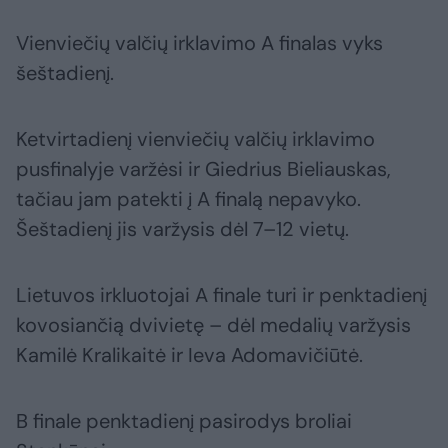
Vienviečių valčių irklavimo A finalas vyks
šeštadienį.
Ketvirtadienį vienviečių valčių irklavimo
pusfinalyje varžėsi ir Giedrius Bieliauskas,
tačiau jam patekti į A finalą nepavyko.
Šeštadienį jis varžysis dėl 7–12 vietų.
Lietuvos irkluotojai A finale turi ir penktadienį
kovosiančią dvivietę – dėl medalių varžysis
Kamilė Kralikaitė ir Ieva Adomavičiūtė.
B finale penktadienį pasirodys broliai