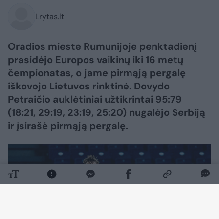
Lrytas.lt
Oradios mieste Rumunijoje penktadienį
prasidėjo Europos vaikinų iki 16 metų
čempionatas, o jame pirmąją pergalę
iškovojo Lietuvos rinktinė. Dovydo
Petraičio auklėtiniai užtikrintai 95:79
(18:21, 29:19, 23:19, 25:20) nugalėjo Serbiją
ir įsirašė pirmąją pergalę.