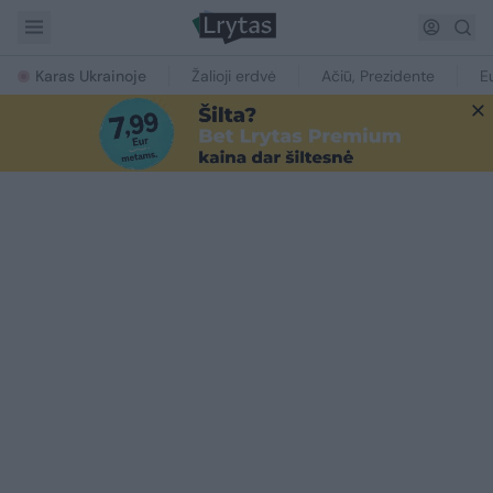
Karas Ukrainoje
Žalioji erdvė
Ačiū, Prezidente
E