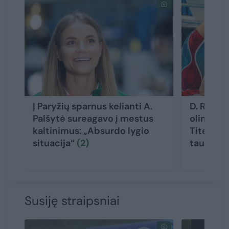
Į Paryžių sparnus kelianti A.
D. Rapši
Palšytė sureagavo į mestus
olimpiad
kaltinimus: „Absurdo lygio
Titenis d
situacija“
(2)
tautieči
Susiję straipsniai