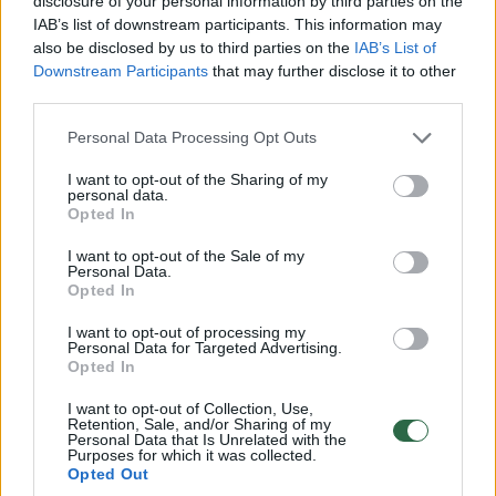
disclosure of your personal information by third parties on the
IAB’s list of downstream participants. This information may
also be disclosed by us to third parties on the
IAB’s List of
Lrytas.lt
Downstream Participants
that may further disclose it to other
third parties.
Sostinės krepšinio klubo gynėjų grandį
Personal Data Processing Opt Outs
ateinantį sezoną papildys 28-erių metų
185 cm ūgio įžaidėjas Cassiusas
I want to opt-out of the Sharing of my
personal data.
Winstonas.
Opted In
I want to opt-out of the Sale of my
Personal Data.
Opted In
I want to opt-out of processing my
Personal Data for Targeted Advertising.
Opted In
I want to opt-out of Collection, Use,
Retention, Sale, and/or Sharing of my
Personal Data that Is Unrelated with the
Purposes for which it was collected.
Opted Out