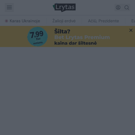
Karas Ukrainoje
Žalioji erdvė
Ačiū, Prezidente
E