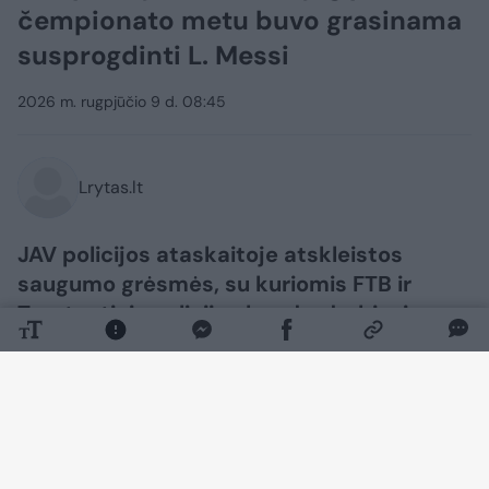
čempionato metu buvo grasinama
susprogdinti L. Messi
2026 m. rugpjūčio 9 d. 08:45
Lrytas.lt
JAV policijos ataskaitoje atskleistos
saugumo grėsmės, su kuriomis FTB ir
Tarptautinis policijos bendradarbiavimo
centras (IPCC) susidūrė per pasaulio
futbolo čempionatą. Tarp jų išsiskiria
grasinimas įvykdyti savižudžio išpuolį
prieš Lionelį Messi.