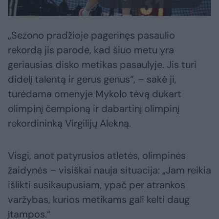
„Sezono pradžioje pagerinęs pasaulio
rekordą jis parodė, kad šiuo metu yra
geriausias disko metikas pasaulyje. Jis turi
didelį talentą ir gerus genus“, – sakė ji,
turėdama omenyje Mykolo tėvą dukart
olimpinį čempioną ir dabartinį olimpinį
rekordininką Virgilijų Alekną.
Visgi, anot patyrusios atletės, olimpinės
žaidynės – visiškai nauja situacija: „Jam reikia
išlikti susikaupusiam, ypač per atrankos
varžybas, kurios metikams gali kelti daug
įtampos.“