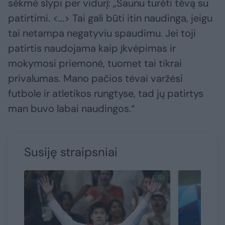
sėkmė slypi per vidurį: „Šaunu turėti tėvą su
patirtimi. <...> Tai gali būti itin naudinga, jeigu
tai netampa negatyviu spaudimu. Jei toji
patirtis naudojama kaip įkvėpimas ir
mokymosi priemonė, tuomet tai tikrai
privalumas. Mano pačios tėvai varžėsi
futbole ir atletikos rungtyse, tad jų patirtys
man buvo labai naudingos.“
Susiję straipsniai