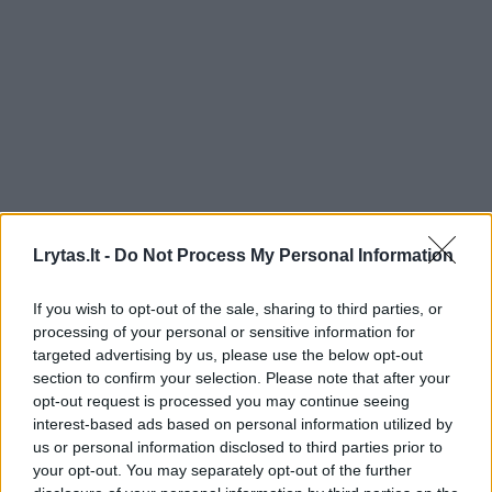
Lrytas.lt -
Do Not Process My Personal Information
If you wish to opt-out of the sale, sharing to third parties, or
processing of your personal or sensitive information for
Sportas
Krepšinis
targeted advertising by us, please use the below opt-out
Prie „Ryto“ prisijungė Eurolygoje ir
section to confirm your selection. Please note that after your
opt-out request is processed you may continue seeing
Europos taurėje žibėjęs gynėjas
interest-based ads based on personal information utilized by
us or personal information disclosed to third parties prior to
2026 m. rugpjūčio 9 d. 07:05
your opt-out. You may separately opt-out of the further