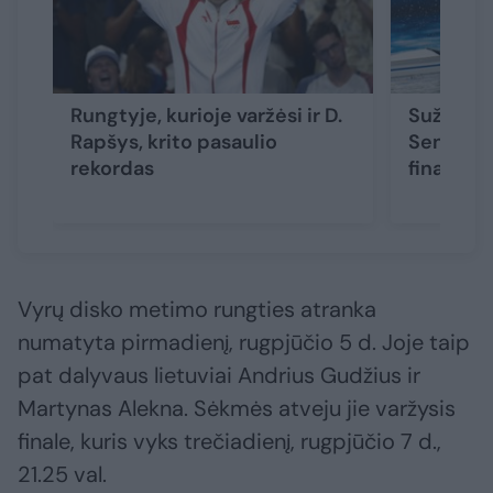
Rungtyje, kurioje varžėsi ir D.
Sužibo me
Rapšys, krito pasaulio
Senkutė u
rekordas
finalą
Vyrų disko metimo rungties atranka
numatyta pirmadienį, rugpjūčio 5 d. Joje taip
pat dalyvaus lietuviai Andrius Gudžius ir
Martynas Alekna. Sėkmės atveju jie varžysis
finale, kuris vyks trečiadienį, rugpjūčio 7 d.,
21.25 val.