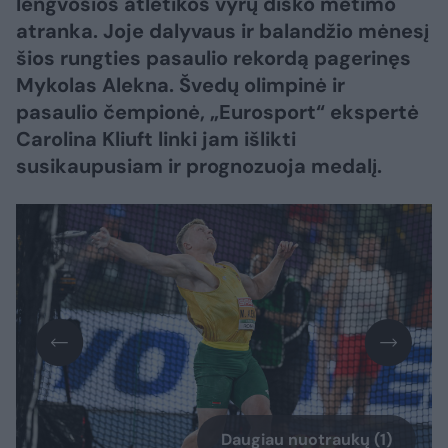
lengvosios atletikos vyrų disko metimo
atranka. Joje dalyvaus ir balandžio mėnesį
šios rungties pasaulio rekordą pagerinęs
Mykolas Alekna. Švedų olimpinė ir
pasaulio čempionė, „Eurosport“ ekspertė
Carolina Kliuft linki jam išlikti
susikaupusiam ir prognozuoja medalį.
Daugiau nuotraukų (1)