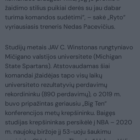
žaidimo stilius puikiai derės su jau dabar
turima komandos sudėtimi“, – sakė „Ryto“
vyriausiasis treneris Nedas Pacevičius.
Studijų metais JAV C. Winstonas rungtyniavo
Mičigano valstijos universitete (Michigan
State Spartans). Atstovaudamas šiai
komandai įžaidėjas tapo visų laikų
universiteto rezultatyvių perdavimų
rekordininku (890 perdavimų), o 2019 m.
buvo pripažintas geriausiu „Big Ten“
konferencijos metų krepšininku. Baigęs
studijas krepšininkas persikėlė į NBA – 2020
m. naujokų biržoje jį 53-uoju šaukimu