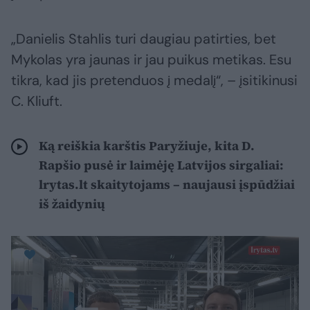
„Danielis Stahlis turi daugiau patirties, bet
Mykolas yra jaunas ir jau puikus metikas. Esu
tikra, kad jis pretenduos į medalį“, – įsitikinusi
C. Kliuft.
Ką reiškia karštis Paryžiuje, kita D.
Rapšio pusė ir laimėję Latvijos sirgaliai:
lrytas.lt skaitytojams – naujausi įspūdžiai
iš žaidynių