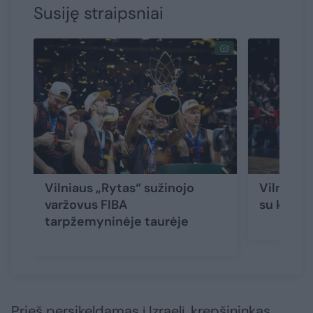
Susiję straipsniai
Vilniaus „Rytas“ sužinojo
Vilniaus 
varžovus FIBA
su klube 
tarpžemyninėje taurėje
Prieš persikeldamas į Izraelį, krepšininkas