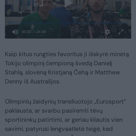
Kaip kitus rungties favoritus ji išskyrė minėtą
Tokijo olimpinį čempioną švedą Danielį
Stahlą, slovėną Kristjaną Čehą ir Matthew
Denny iš Australijos.
Olimpinių žaidynių transliuotojo „Eurosport“
paklausta, ar svarbu pasiremti tėvų
sportininkų patirtimi, ar geriau kliautis vien
savimi, patyrusi lengvaatletė teigė, kad