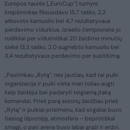
Europos taurės („EuroCup“) turnyre
krepšininkas fiksuodavo 15,7 taško, 2,2
atkovoto kamuolio bei 4,7 rezultatyvaus
perdavimo vidurkius. Izraelio čempionate jo
rodikliai per vidutiniškai 20 žaidimo minučių
siekė 13,3 taško, 2,0 sugriebto kamuolio bei
3,4 rezultatyvaus perdavimo per susitikimą.
„Pasirinkau „Rytą“, nes jaučiau, kad tai puiki
organizacija ir puiki vieta man toliau augti
kaip žaidėjui bei padaryti teigiamą įtaką
komandai. Prieš porą sezonų žaidžiau prieš
„Rytą“ ir puikiai prisimenu, kad sirgaliai buvo
tiesiog išprotėję, atmosfera – beprotiškai
smagi, o pati arena buvo labai graži ir erdvi.