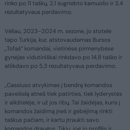
rinko po 11 taškų, 2,1 sugriebto kamuolio ir 3,4
rezultatyvaus perdavimo.
Vėliau, 2023–2024 m. sezone, jo stotele
tapo Turkija, kur, atstovaudamas Bursos
„Tofaš“ komandai, vietinėse pirmenybėse
gynėjas vidutiniškai rinkdavo po 14,8 taško ir
atlikdavo po 5,3 rezultatyvaus perdavimo.
„Cassiuso atvykimas į bendrą komandos
paveikslą atneš tiek patirties, tiek lyderystės
ir aikštelėje, ir už jos ribų. Tai žaidėjas, kuris į
komandos žaidimą įneš ir gebėjimą rinkti
taškus pačiam, ir kartu įtraukti savo
komandos draugus. Tikiu, jog jo profilis ir