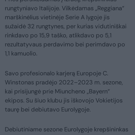
rungtyniavo Italijoje. Vilkėdamas „Reggiana“
marškinėlius vietinėje Serie A lygoje jis
sužaidė 32 rungtynes, per kurias vidutiniškai
rinkdavo po 15,9 taško, atlikdavo po 5,1
rezultatyvaus perdavimo bei perimdavo po
1,1 kamuolio.
Savo profesionalo karjerą Europoje C.
Winstonas pradėjo 2022–2023 m. sezone,
kai prisijungė prie Miuncheno „Bayern“
ekipos. Su šiuo klubu jis iškovojo Vokietijos
taurę bei debiutavo Eurolygoje.
Debiutiniame sezone Eurolygoje krepšininkas