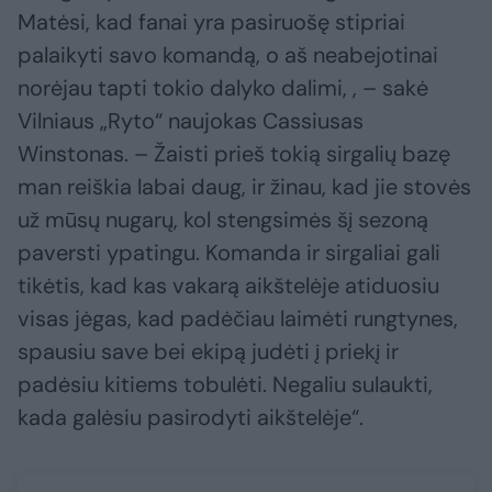
Matėsi, kad fanai yra pasiruošę stipriai
palaikyti savo komandą, o aš neabejotinai
norėjau tapti tokio dalyko dalimi, , – sakė
Vilniaus „Ryto“ naujokas Cassiusas
Winstonas. – Žaisti prieš tokią sirgalių bazę
man reiškia labai daug, ir žinau, kad jie stovės
už mūsų nugarų, kol stengsimės šį sezoną
paversti ypatingu. Komanda ir sirgaliai gali
tikėtis, kad kas vakarą aikštelėje atiduosiu
visas jėgas, kad padėčiau laimėti rungtynes,
spausiu save bei ekipą judėti į priekį ir
padėsiu kitiems tobulėti. Negaliu sulaukti,
kada galėsiu pasirodyti aikštelėje“.