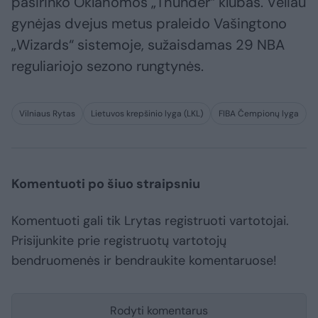
pasirinko Oklahomos „Thunder“ klubas. Vėliau
gynėjas dvejus metus praleido Vašingtono
„Wizards“ sistemoje, sužaisdamas 29 NBA
reguliariojo sezono rungtynės.
Vilniaus Rytas
Lietuvos krepšinio lyga (LKL)
FIBA Čempionų lyga
Komentuoti po šiuo straipsniu
Komentuoti gali tik Lrytas registruoti vartotojai.
Prisijunkite prie registruotų vartotojų
bendruomenės ir bendraukite komentaruose!
Rodyti komentarus