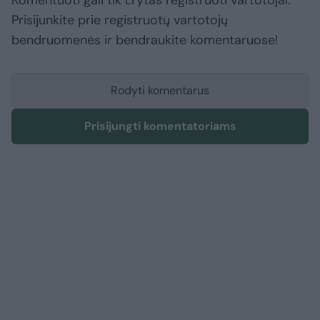
Komentuoti gali tik Lrytas registruoti vartotojai.
Prisijunkite prie registruotų vartotojų
bendruomenės ir bendraukite komentaruose!
Rodyti komentarus
Prisijungti komentatoriams