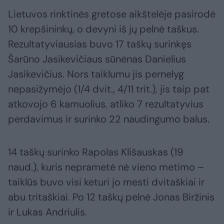
Lietuvos rinktinės gretose aikštelėje pasirodė
10 krepšininkų, o devyni iš jų pelnė taškus.
Rezultatyviausias buvo 17 taškų surinkęs
Šarūno Jasikevičiaus sūnėnas Danielius
Jasikevičius. Nors taiklumu jis pernelyg
nepasižymėjo (1/4 dvit., 4/11 trit.), jis taip pat
atkovojo 6 kamuolius, atliko 7 rezultatyvius
perdavimus ir surinko 22 naudingumo balus.
14 taškų surinko Rapolas Klišauskas (19
naud.), kuris neprametė nė vieno metimo –
taiklūs buvo visi keturi jo mesti dvitaškiai ir
abu tritaškiai. Po 12 taškų pelnė Jonas Biržinis
ir Lukas Andriulis.