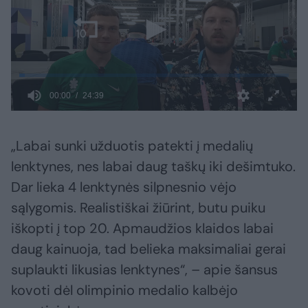
„Labai sunki užduotis patekti į medalių
lenktynes, nes labai daug taškų iki dešimtuko.
Dar lieka 4 lenktynės silpnesnio vėjo
sąlygomis. Realistiškai žiūrint, butu puiku
iškopti į top 20. Apmaudžios klaidos labai
daug kainuoja, tad belieka maksimaliai gerai
suplaukti likusias lenktynes“, – apie šansus
kovoti dėl olimpinio medalio kalbėjo