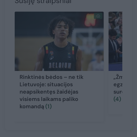
Susiję straipsniai
Rinktinės bėdos – ne tik
„Žmogišk
Lietuvoje: situacijos
egzistuoj
neapsikentęs žaidėjas
sureagavo
visiems laikams paliko
(4)
komandą
(1)