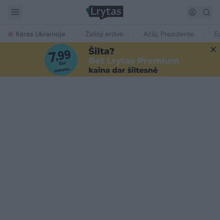
Karas Ukrainoje
Žalioji erdvė
Ačiū, Prezidente
E