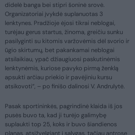
didelė banga bei stipri šoninė srovė.
Organizatoriai įvykdė suplanuotas 3
lenktynes. Pradžioje ėjosi tikrai neblogai,
turėjau gerus startus, žinoma, greičiu sunku
pasilyginti su kitomis varžovėmis dėl svorio ir
ūgio skirtumų, bet pakankamai neblogai
atsilaikiau, ypač džiaugiuosi paskutinėmis
lenktynėmis, kuriose pavyko pirmą ženklą
apsukti arčiau priekio ir pavėjiniu kursu
atsikovoti“, – po finišo dalinosi V. Andrulytė.
Pasak sportininkės, pagrindinė klaida iš jos
pusės buvo ta, kad ji turėjo galimybę
suplaukti top 25, koks ir buvo šiandienos
planas, atsižvelgiant į sąlygas, tačiau antrose