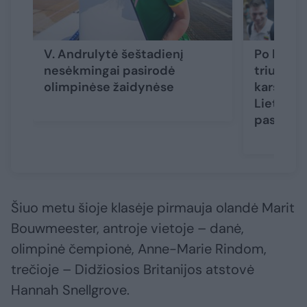
V. Andrulytė šeštadienį
Po bronz
nesėkmingai pasirodė
triumfo 
olimpinėse žaidynėse
karščiaus
Lietuvoje
pasaka“
Šiuo metu šioje klasėje pirmauja olandė Marit
Bouwmeester, antroje vietoje – danė,
olimpinė čempionė, Anne-Marie Rindom,
trečioje – Didžiosios Britanijos atstovė
Hannah Snellgrove.