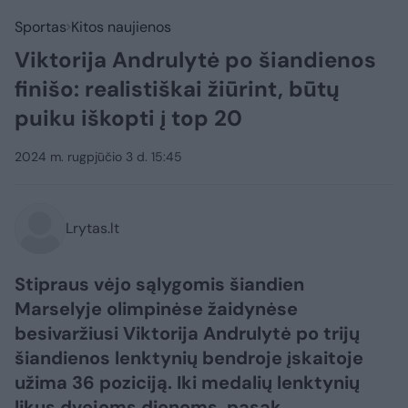
Sportas
Kitos naujienos
Viktorija Andrulytė po šiandienos
finišo: realistiškai žiūrint, būtų
puiku iškopti į top 20
2024 m. rugpjūčio 3 d. 15:45
Lrytas.lt
Stipraus vėjo sąlygomis šiandien
Marselyje olimpinėse žaidynėse
besivaržiusi Viktorija Andrulytė po trijų
šiandienos lenktynių bendroje įskaitoje
užima 36 poziciją. Iki medalių lenktynių
likus dvejoms dienoms, pasak