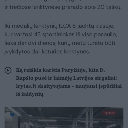
ir trečiose lenktynėse prarado apie 20 taškų.
Iki medalių lenktynių ILCA 6 jachtų klasėje,
kur varžosi 43 sportininkės iš viso pasaulio,
lieka dar dvi dienos, kurių metu turėtų būti
įvykdytos dar keturios lenktynės.
Ką reiškia karštis Paryžiuje, kita D.
Rapšio pusė ir laimėję Latvijos sirgaliai:
lrytas.lt skaitytojams – naujausi įspūdžiai
iš žaidynių