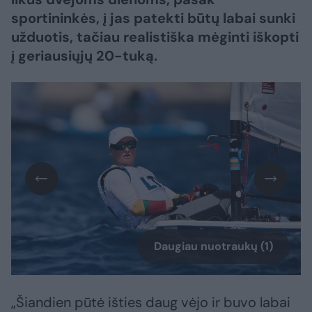
sportininkės, į jas patekti būtų labai sunki
užduotis, tačiau realistiška mėginti iškopti
į geriausiųjų 20-tuką.
Daugiau nuotraukų (1)
„Šiandien pūtė išties daug vėjo ir buvo labai