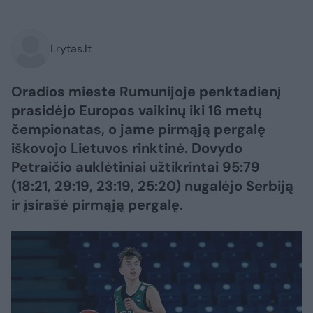
Lrytas.lt
Oradios mieste Rumunijoje penktadienį
prasidėjo Europos vaikinų iki 16 metų
čempionatas, o jame pirmąją pergalę
iškovojo Lietuvos rinktinė. Dovydo
Petraičio auklėtiniai užtikrintai 95:79
(18:21, 29:19, 23:19, 25:20) nugalėjo Serbiją
ir įsirašė pirmąją pergalę.