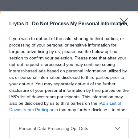
Viktorija Andrulytė
buriavimas
Lietuva Paryžiuje 2024
Rodyti daugiau žymių
Lrytas.lt -
Do Not Process My Personal Information
If you wish to opt-out of the sale, sharing to third parties, or
processing of your personal or sensitive information for
Komentuoti po šiuo straipsniu
targeted advertising by us, please use the below opt-out
section to confirm your selection. Please note that after your
Komentuoti gali tik Lrytas registruoti vartotojai.
opt-out request is processed you may continue seeing
interest-based ads based on personal information utilized by
Prisijunkite prie registruotų vartotojų
us or personal information disclosed to third parties prior to
bendruomenės ir bendraukite komentaruose!
your opt-out. You may separately opt-out of the further
disclosure of your personal information by third parties on the
IAB’s list of downstream participants. This information may
Rodyti komentarus
also be disclosed by us to third parties on the
IAB’s List of
Downstream Participants
that may further disclose it to other
third parties.
Prisijungti komentatoriams
Personal Data Processing Opt Outs