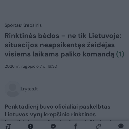
Sportas
Krepšinis
Rinktinės bėdos – ne tik Lietuvoje:
situacijos neapsikentęs žaidėjas
visiems laikams paliko komandą
(1)
2026 m. rugpjūčio 7 d. 16:30
Lrytas.lt
Penktadienį buvo oficialiai paskelbtas
Lietuvos vyrų krepšinio rinktinės
kandidatų sąrašas, kuriame trūksta viso