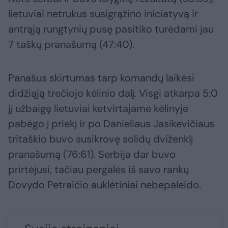
lietuviai netrukus susigrąžino iniciatyvą ir
antrąją rungtynių pusę pasitiko turėdami jau
7 taškų pranašumą (47:40).
Panašus skirtumas tarp komandų laikėsi
didžiąją trečiojo kėlinio dalį. Visgi atkarpa 5:0
jį užbaigę lietuviai ketvirtajame kėlinyje
pabėgo į priekį ir po Danieliaus Jasikevičiaus
tritaškio buvo susikrovę solidų dviženklį
pranašumą (76:61). Serbija dar buvo
prirtėjusi, tačiau pergalės iš savo rankų
Dovydo Petraičio auklėtiniai nebepaleido.