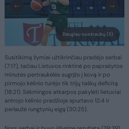
Daugiau nuotraukų (3)
Susitikimą žymiai užtikrinčiau pradėjo serbai
(7:17), tačiau Lietuvos rinktinė po paprašytos
minutės pertraukėlės sugrįžo į kovą ir po
pirmojo kėlinio turėjo tik trijų taškų deficitą
(18:21). Sėkmingos atkarpos pakylėti lietuviai
antrojo kėlinio pradžioje spurtavo 12:4 ir
perlaužė rungtynių eigą (30:25).
Nors serbai ir buvo išlyginę rezultatą (39:39),