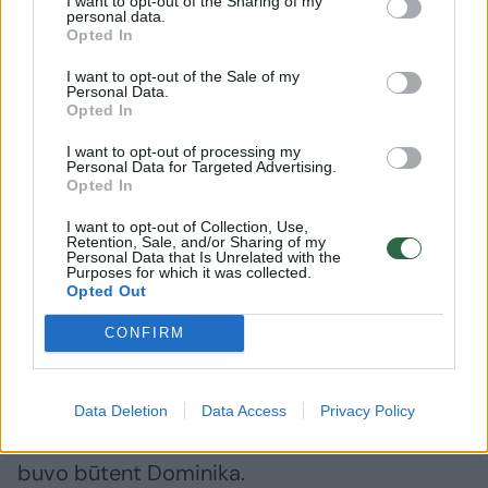
Daugiau nuotraukų (71)
I want to opt-out of the Sharing of my
personal data.
Opted In
D.Banevič-Bgirl Nicka iškovojo olimpinę sidabrą.
I want to opt-out of the Sale of my
Personal Data.
K.Štreimikio (LTOK) nuotr.
Opted In
I want to opt-out of processing my
Personal Data for Targeted Advertising.
Prancūzai tradiciškai labiausiai palaikė savo
Opted In
šokėjas, tarp kurių ir pirmojoje kovoje prieš
I want to opt-out of Collection, Use,
D.Banevič stojusi Sya Dembele-Bgirl Sissy. Jų
Retention, Sale, and/or Sharing of my
Personal Data that Is Unrelated with the
susitikimas baigėsi 1:1 (4:5, 7:2).
Jeigu
Purposes for which it was collected.
Opted Out
nesuprantate, kaip skaičiuojamas rezultatas
– paaiškinimą rasite šiek tiek žemiau.
CONFIRM
Bet kai neliko prancūzių, greitai galėjai
Data Deletion
Data Access
Privacy Policy
suprasti, kas čia yra tarp valdovių – ir tai
buvo būtent Dominika.