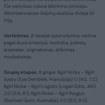
Čia varžybos vyksta atkritimo principu.
Atkrintamosiose išėjimų skaičius didėja iki
trijų.
Vertinimas.
8 teisėjai pasirodymus vertina
pagal šiuos kriterijus: technika, judesių
arsenalas, originalumas, atlikimas,
muzikalumas.
Grupių etapas.
B grupė. Bgirl Nicka – Bgirl
Syssy (Sya Dembélé, Prancūzija) 1:1 (4:5, 7:2),
Bgirl Nicka – Bgirl Logistx (Logan Edra, JAV)
2:0 (5:4, 8:1), Bgirl Nicka – Bgirl Raygun
(Rachael Gunn, Australija) 2:0 (9:0, 9:0).