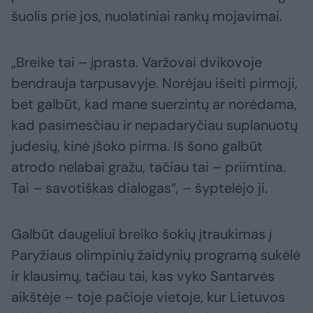
šuolis prie jos, nuolatiniai rankų mojavimai.
„Breike tai – įprasta. Varžovai dvikovoje
bendrauja tarpusavyje. Norėjau išeiti pirmoji,
bet galbūt, kad mane suerzintų ar norėdama,
kad pasimesčiau ir nepadaryčiau suplanuotų
judesių, kinė įšoko pirma. Iš šono galbūt
atrodo nelabai gražu, tačiau tai – priimtina.
Tai – savotiškas dialogas“, – šyptelėjo ji.
Galbūt daugeliui breiko šokių įtraukimas į
Paryžiaus olimpinių žaidynių programą sukėlė
ir klausimų, tačiau tai, kas vyko Santarvės
aikštėje – toje pačioje vietoje, kur Lietuvos