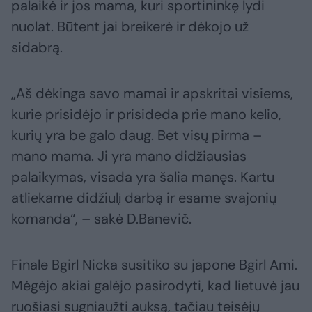
palaikė ir jos mama, kuri sportininkę lydi
nuolat. Būtent jai breikerė ir dėkojo už
sidabrą.
„Aš dėkinga savo mamai ir apskritai visiems,
kurie prisidėjo ir prisideda prie mano kelio,
kurių yra be galo daug. Bet visų pirma –
mano mama. Ji yra mano didžiausias
palaikymas, visada yra šalia manęs. Kartu
atliekame didžiulį darbą ir esame svajonių
komanda“, – sakė D.Banevič.
Finale Bgirl Nicka susitiko su japone Bgirl Ami.
Mėgėjo akiai galėjo pasirodyti, kad lietuvė jau
ruošiasi sugniaužti auksą, tačiau teisėjų