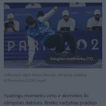
Daugiau nuotraukų (71)
D.Banevič-Bgirl Nicka iškovojo olimpinę sidabrą.
K.Štreimikio (LTOK) nuotr.
Ypatingu momentu virto ir akimirkos iki
olimpinio debiuto. Breiko varžybas pradėjo