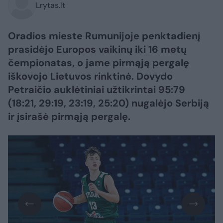
Lrytas.lt
Oradios mieste Rumunijoje penktadienį
prasidėjo Europos vaikinų iki 16 metų
čempionatas, o jame pirmąją pergalę
iškovojo Lietuvos rinktinė. Dovydo
Petraičio auklėtiniai užtikrintai 95:79
(18:21, 29:19, 23:19, 25:20) nugalėjo Serbiją
ir įsirašė pirmąją pergalę.