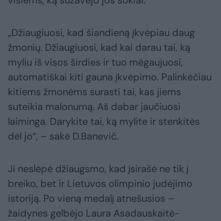
„Džiaugiuosi, kad šiandieną įkvėpiau daug
žmonių. Džiaugiuosi, kad kai darau tai, ką
myliu iš visos širdies ir tuo mėgaujuosi,
automatiškai kiti gauna įkvėpimo. Palinkėčiau
kitiems žmonėms surasti tai, kas jiems
suteikia malonumą. Aš dabar jaučiuosi
laiminga. Darykite tai, ką mylite ir stenkitės
dėl jo“, – sakė D.Banevič.
Ji neslėpė džiaugsmo, kad įsirašė ne tik į
breiko, bet ir Lietuvos olimpinio judėjimo
istoriją. Po vieną medalį atnešusios –
žaidynes gelbėjo Laura Asadauskaitė-