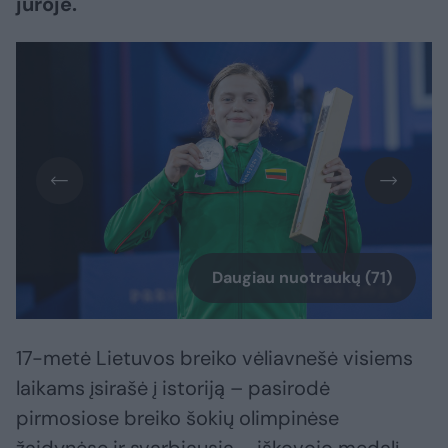
jūroje.
Daugiau nuotraukų (71)
17-metė Lietuvos breiko vėliavnešė visiems
laikams įsirašė į istoriją – pasirodė
pirmosiose breiko šokių olimpinėse