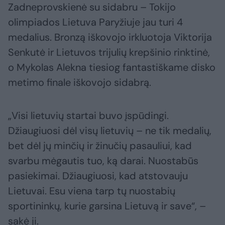
Zadneprovskienė su sidabru – Tokijo
olimpiados Lietuva Paryžiuje jau turi 4
medalius. Bronzą iškovojo irkluotoja Viktorija
Senkutė ir Lietuvos trijulių krepšinio rinktinė,
o Mykolas Alekna tiesiog fantastiškame disko
metimo finale iškovojo sidabrą.
„Visi lietuvių startai buvo įspūdingi.
Džiaugiuosi dėl visų lietuvių – ne tik medalių,
bet dėl jų minčių ir žinučių pasauliui, kad
svarbu mėgautis tuo, ką darai. Nuostabūs
pasiekimai. Džiaugiuosi, kad atstovauju
Lietuvai. Esu viena tarp tų nuostabių
sportininkų, kurie garsina Lietuvą ir save“, –
sakė ji.