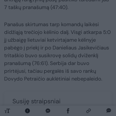
7 taškų pranašumą (47:40).
Panašus skirtumas tarp komandų laikėsi
didžiąją trečiojo kėlinio dalį. Visgi atkarpa 5:0
jį užbaigę lietuviai ketvirtajame kėlinyje
pabėgo į priekį ir po Danieliaus Jasikevičiaus
tritaškio buvo susikrovę solidų dviženklį
pranašumą (76:61). Serbija dar buvo
prirtėjusi, tačiau pergalės iš savo rankų
Dovydo Petraičio auklėtiniai nebepaleido.
Susiję straipsniai