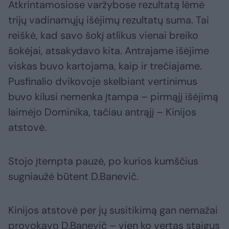
Atkrintamosiose varžybose rezultatą lėmė
trijų vadinamųjų išėjimų rezultatų suma. Tai
reiškė, kad savo šokį atlikus vienai breiko
šokėjai, atsakydavo kita. Antrajame išėjime
viskas buvo kartojama, kaip ir trečiajame.
Pusfinalio dvikovoje skelbiant vertinimus
buvo kilusi nemenka įtampa – pirmąjį išėjimą
laimėjo Dominika, tačiau antrąjį – Kinijos
atstovė.
Stojo įtempta pauzė, po kurios kumščius
sugniaužė būtent D.Banevič.
Kinijos atstovė per jų susitikimą gan nemažai
provokavo D.Banevič – vien ko vertas staigus