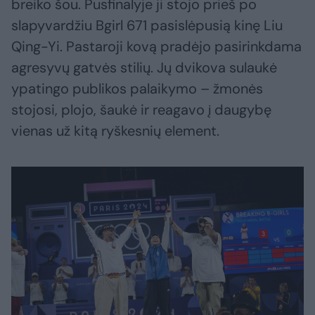
breiko šou. Pusfinalyje ji stojo prieš po
slapyvardžiu Bgirl 671 pasislėpusią kinę Liu
Qing-Yi. Pastaroji kovą pradėjo pasirinkdama
agresyvų gatvės stilių. Jų dvikova sulaukė
ypatingo publikos palaikymo – žmonės
stojosi, plojo, šaukė ir reagavo į daugybę
vienas už kitą ryškesnių element.