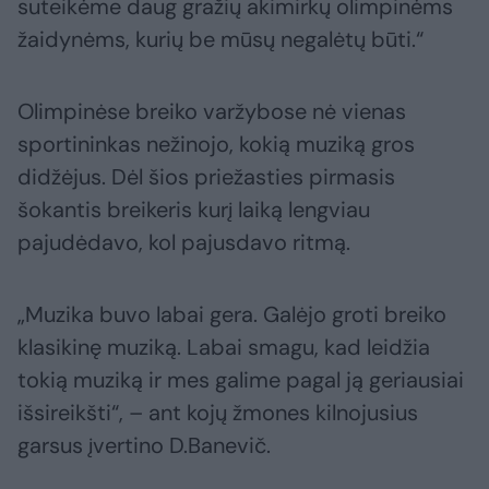
suteikėme daug gražių akimirkų olimpinėms
žaidynėms, kurių be mūsų negalėtų būti.“
Olimpinėse breiko varžybose nė vienas
sportininkas nežinojo, kokią muziką gros
didžėjus. Dėl šios priežasties pirmasis
šokantis breikeris kurį laiką lengviau
pajudėdavo, kol pajusdavo ritmą.
„Muzika buvo labai gera. Galėjo groti breiko
klasikinę muziką. Labai smagu, kad leidžia
tokią muziką ir mes galime pagal ją geriausiai
išsireikšti“, – ant kojų žmones kilnojusius
garsus įvertino D.Banevič.