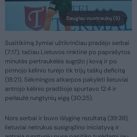
Daugiau nuotraukų (3)
Susitikimą žymiai užtikrinčiau pradėjo serbai
(7:17), tačiau Lietuvos rinktinė po paprašytos
minutės pertraukėlės sugrįžo į kovą ir po
pirmojo kėlinio turėjo tik trijų taškų deficitą
(18:21). Sėkmingos atkarpos pakylėti lietuviai
antrojo kėlinio pradžioje spurtavo 12:4 ir
perlaužė rungtynių eigą (30:25).
Nors serbai ir buvo išlyginę rezultatą (39:39),
lietuviai netrukus susigrąžino iniciatyvą ir
antrąją rungtynių pusę pasitiko turėdami jau