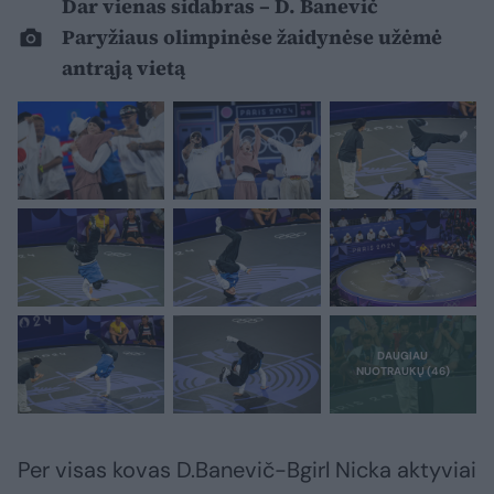
Dar vienas sidabras – D. Banevič
Paryžiaus olimpinėse žaidynėse užėmė
antrąją vietą
Per visas kovas D.Banevič-Bgirl Nicka aktyviai