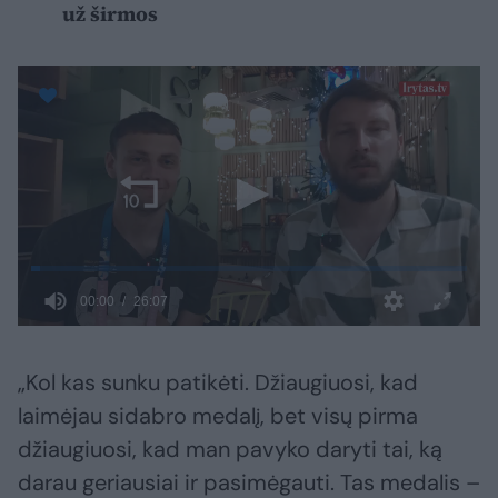
už širmos
„Kol kas sunku patikėti. Džiaugiuosi, kad
laimėjau sidabro medalį, bet visų pirma
džiaugiuosi, kad man pavyko daryti tai, ką
darau geriausiai ir pasimėgauti. Tas medalis –