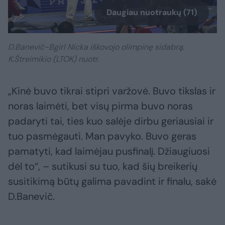
Daugiau nuotraukų (71)
D.Banevič-Bgirl Nicka iškovojo olimpinę sidabrą.
K.Štreimikio (LTOK) nuotr.
„Kinė buvo tikrai stipri varžovė. Buvo tikslas ir
noras laimėti, bet visų pirma buvo noras
padaryti tai, ties kuo salėje dirbu geriausiai ir
tuo pasmėgauti. Man pavyko. Buvo geras
pamatyti, kad laimėjau pusfinalį. Džiaugiuosi
dėl to“, – sutikusi su tuo, kad šių breikerių
susitikimą būtų galima pavadint ir finalu, sakė
D.Banevič.