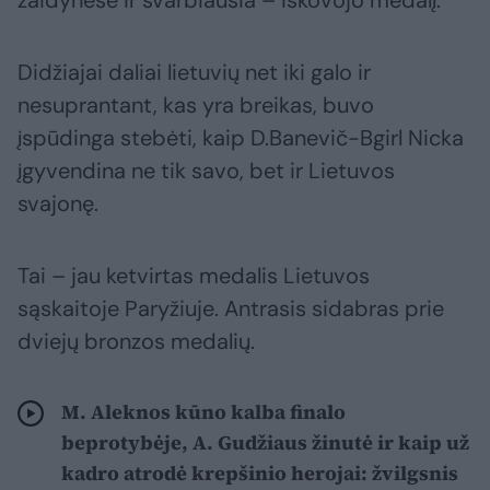
žaidynėse ir svarbiausia – iškovojo medalį.
Didžiajai daliai lietuvių net iki galo ir
nesuprantant, kas yra breikas, buvo
įspūdinga stebėti, kaip D.Banevič-Bgirl Nicka
įgyvendina ne tik savo, bet ir Lietuvos
svajonę.
Tai – jau ketvirtas medalis Lietuvos
sąskaitoje Paryžiuje. Antrasis sidabras prie
dviejų bronzos medalių.
M. Aleknos kūno kalba finalo
beprotybėje, A. Gudžiaus žinutė ir kaip už
kadro atrodė krepšinio herojai: žvilgsnis