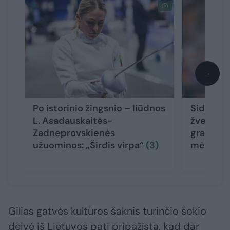
→
Po istorinio žingsnio – liūdnos
Sidabru 
L. Asadauskaitės-
žvelgė į 
Zadneprovskienės
gražus, b
užuominos: „Širdis virpa“
(3)
mėgstam
Gilias gatvės kultūros šaknis turinčio šokio
deivė iš Lietuvos pati pripažįsta, kad dar