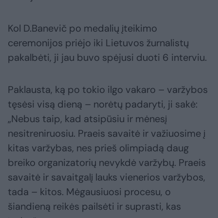
Kol D.Banevič po medalių įteikimo
ceremonijos priėjo iki Lietuvos žurnalistų
pakalbėti, ji jau buvo spėjusi duoti 6 interviu.
Paklausta, ką po tokio ilgo vakaro – varžybos
tęsėsi visą dieną – norėtų padaryti, ji sakė:
„Nebus taip, kad atsipūsiu ir mėnesį
nesitreniruosiu. Praeis savaitė ir važiuosime į
kitas varžybas, nes prieš olimpiadą daug
breiko organizatorių nevykdė varžybų. Praeis
savaitė ir savaitgalį lauks vienerios varžybos,
tada – kitos. Mėgausiuosi procesu, o
šiandieną reikės pailsėti ir suprasti, kas