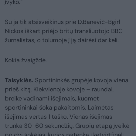
įvyko.“
Su ja tik atsisveikinus prie D.Banevič-Bgirl
Nickos iškart priėjo britų transliuotojo BBC
žurnalistas, o tolumoje į ją dairėsi dar keli.
Kokia žvaigždė.
Taisyklės.
Sportininkės grupėje kovoja viena
prieš kitą. Kiekvienoje kovoje – raundai,
breike vadinami išėjimais, kuomet
sportininkai šoka pakaitomis. Laimėtas
išėjimas vertas 1 taško. Vienas išėjimas
trunka 30-60 sekundžių. Grupių etapą įveikė
po dvi šokėjas, kurios patenka į ketvirtfinalį.