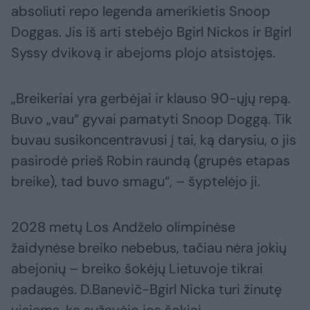
absoliuti repo legenda amerikietis Snoop
Doggas. Jis iš arti stebėjo Bgirl Nickos ir Bgirl
Syssy dvikovą ir abejoms plojo atsistojęs.
„Breikeriai yra gerbėjai ir klauso 90-ųjų repą.
Buvo „vau“ gyvai pamatyti Snoop Doggą. Tik
buvau susikoncentravusi į tai, ką darysiu, o jis
pasirodė prieš Robin raundą (grupės etapas
breike), tad buvo smagu“, – šyptelėjo ji.
2028 metų Los Andželo olimpinėse
žaidynėse breiko nebebus, tačiau nėra jokių
abejonių – breiko šokėjų Lietuvoje tikrai
padaugės. D.Banevič-Bgirl Nicka turi žinutę
visiems, ką sužavėjo jos šokiai.