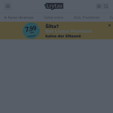
Karas Ukrainoje
Žalioji erdvė
Ačiū, Prezidente
E