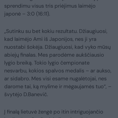
sprendimu visus tris priėjimus laimėjo
japonė – 3:0 (16:11).
„Sutinku su bet kokiu rezultatu. Džiaugiuosi,
kad laimėjo Ami iš Japonijos, nes ji yra
nuostabi šokėja. Džiaugiuosi, kad vyko mūsų
abiejų finalas. Mes parodėme aukščiausio
lygio breiką. Tokio lygio čempionate
nesvarbu, kokios spalvos medalis – ar aukso,
ar sidabro. Mes visi esame nugalėtojai, nes
darome tai, ką mylime ir mėgaujamės tuo“, –
švytėjo D.Banevič.
Į finalą lietuvė žengė po itin intriguojančio