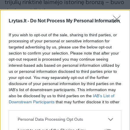
trijulių rinktinė laimėjo istorinę bronzą – buvo
tiesiog neįtikėtina.
Lrytas.lt -
Do Not Process My Personal Information
Minia nuolat šėlo, garsiai grojo judėti
If you wish to opt-out of the sale, sharing to third parties, or
priverčianti muzika, emocijos liejosi per
processing of your personal or sensitive information for
kraštus.
targeted advertising by us, please use the below opt-out
section to confirm your selection. Please note that after your
opt-out request is processed you may continue seeing
interest-based ads based on personal information utilized by
us or personal information disclosed to third parties prior to
your opt-out. You may separately opt-out of the further
disclosure of your personal information by third parties on the
IAB’s list of downstream participants. This information may
also be disclosed by us to third parties on the
IAB’s List of
Downstream Participants
that may further disclose it to other
third parties.
Personal Data Processing Opt Outs