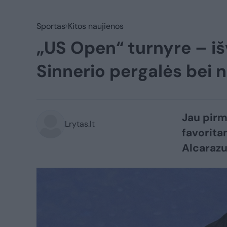
Sportas
Kitos naujienos
„US Open“ turnyre – išv
Sinnerio pergalės bei 
Jau pirm
Lrytas.lt
favorita
Alcarazu