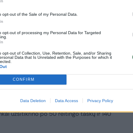
In
o opt-out of the Sale of my Personal Data.
s Arthuras Filsas (ATP-24) pirmajame 6:4,
In
rikiečiu Learneriu Tienu (ATP-191).
to opt-out of processing my Personal Data for Targeted
ing.
In
kubas Menšikas (ATP-65) turnyrą pradėjo
o opt-out of Collection, Use, Retention, Sale, and/or Sharing
dietį Felixą Augerį-Aliassime‘ą (ATP-19).
ersonal Data that Is Unrelated with the Purposes for which it
lected.
Out
raikui Stefanosui Tsitsipui (ATP-11), kuris
CONFIRM
žino australo Thanasio Kokkinakio (ATP-86)
Data Deletion
Data Access
Privacy Policy
nkai užsitikrino po 50 reitingo taškų ir 140