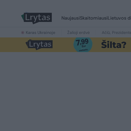
Naujausi
Skaitomiausi
Lietuvos d
Karas Ukrainoje
Žalioji erdvė
Ačiū, Prezident