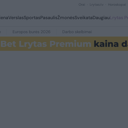
Orai
Lrytas.tv
Horoskopai
iena
Verslas
Sportas
Pasaulis
Žmonės
Sveikata
Daugiau
Lrytas 
e
Europos burės 2026
Darbo skelbimai