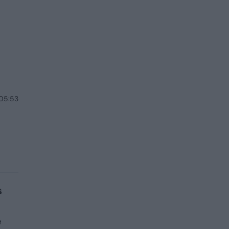
 05:53
s
ė