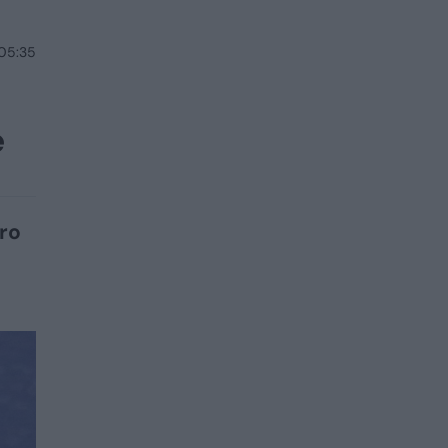
 05:35
ė
ro