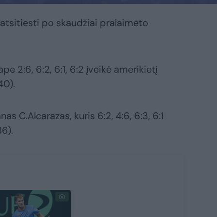
o atsitiesti po skaudžiai pralaimėto
e 2:6, 6:2, 6:1, 6:2 įveikė amerikietį
40).
as C.Alcarazas, kuris 6:2, 4:6, 6:3, 6:1
86).