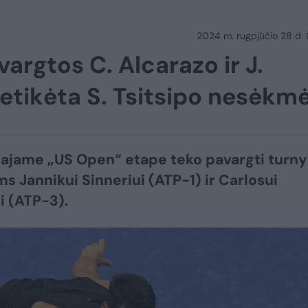
2024 m. rugpjūčio 28 d.
argtos C. Alcarazo ir J.
netikėta S. Tsitsipo nesėkm
ajame „US Open“ etape teko pavargti turny
ms Jannikui Sinneriui (ATP-1) ir Carlosui
i (ATP-3).