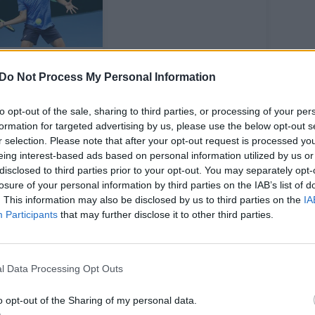
biutas –
lingas, bet be
Do Not Process My Personal Information
ažaus finišo: V.
ubas po
to opt-out of the sale, sharing to third parties, or processing of your per
formation for targeted advertising by us, please use the below opt-out s
tensyvios
r selection. Please note that after your opt-out request is processed y
vos baigė savo
eing interest-based ads based on personal information utilized by us or
sirodymą „US
disclosed to third parties prior to your opt-out. You may separately opt-
en“ atrankoje
losure of your personal information by third parties on the IAB’s list of
. This information may also be disclosed by us to third parties on the
IA
Participants
that may further disclose it to other third parties.
lenkas Hubertas Hurkaczas (ATP-7). Mūsų
l Data Processing Opt Outs
7:3) įveikė kazachstanietį Timofejų Skatovą
o opt-out of the Sharing of my personal data.