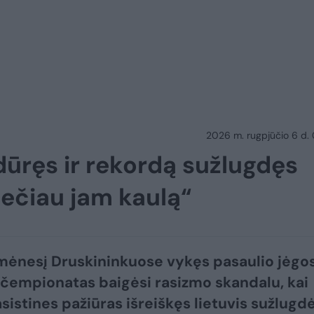
2026 m. rugpjūčio 6 d.
ūręs ir rekordą sužlugdęs
mečiau jam kaulą“
 mėnesį Druskininkuose vykęs pasaulio jėgo
 čempionatas baigėsi rasizmo skandalu, kai
asistines pažiūras išreiškęs lietuvis sužlugd