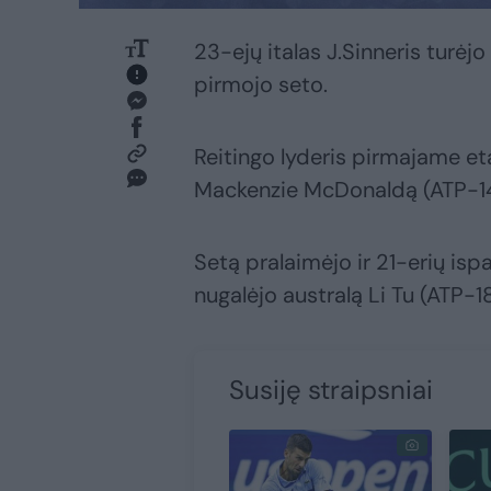
23-ejų italas J.Sinneris turėj
pirmojo seto.
Reitingo lyderis pirmajame etap
Mackenzie McDonaldą (ATP-1
Setą pralaimėjo ir 21-erių ispan
nugalėjo australą Li Tu (ATP-1
Susiję straipsniai