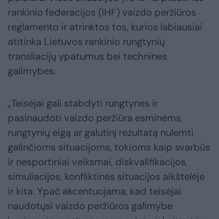
rankinio federacijos (IHF) vaizdo peržiūros
reglamento ir atrinktos tos, kurios labiausiai
atitinka Lietuvos rankinio rungtynių
transliacijų ypatumus bei technines
galimybes.
„Teisėjai gali stabdyti rungtynes ir
pasinaudoti vaizdo peržiūra esminėms,
rungtynių eigą ar galutinį rezultatą nulemti
galinčioms situacijoms, tokioms kaip svarbūs
ir nesportiniai veiksmai, diskvalifikacijos,
simuliacijos, konfliktinės situacijos aikštelėje
ir kita. Ypač akcentuojama, kad teisėjai
naudotųsi vaizdo peržiūros galimybe