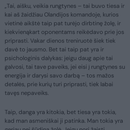
„Tai, aišku, veikia rungtynes – tai buvo tiesa ir
kai aš žaidžiau Olandijos komandoje, kurios
vietinė aikštė taip pat turėjo dirbtinę žolę, ir
kiekvienąkart oponentams reikėdavo prie jos
priprasti. Vakar dienos treniruotė šiek tiek
davė to jausmo. Bet tai taip pat yra ir
psichologinis dalykas: jeigu daug apie tai
galvosi, tai tave paveiks, jei eisi į rungtynes su
energija ir darysi savo darbą – tos mažos
detalės, prie kurių turi priprasti, tiek labai
tavęs nepaveiks.
Taip, danga yra kitokia, bet tiesa yra tokia,
kad man asmeniškai ji patinka. Man tokia yra
geriau nei šūdina žolė. Jeigu nori žaisti