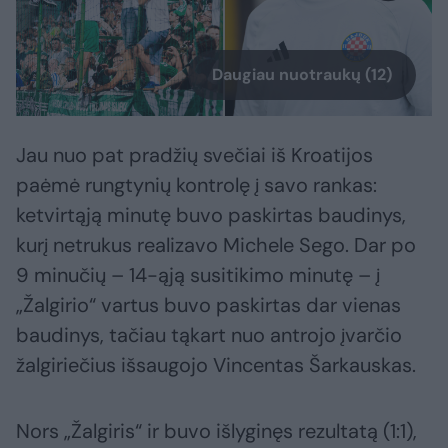
Daugiau nuotraukų (12)
Jau nuo pat pradžių svečiai iš Kroatijos
paėmė rungtynių kontrolę į savo rankas:
ketvirtąją minutę buvo paskirtas baudinys,
kurį netrukus realizavo Michele Sego. Dar po
9 minučių – 14-ąją susitikimo minutę – į
„Žalgirio“ vartus buvo paskirtas dar vienas
baudinys, tačiau tąkart nuo antrojo įvarčio
žalgiriečius išsaugojo Vincentas Šarkauskas.
Nors „Žalgiris“ ir buvo išlyginęs rezultatą (1:1),