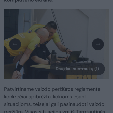
Daugiau nuotraukų (1)
Patvirtiname vaizdo peržiūros reglamente
konkrečiai apibrėžta, kokioms esant
situacijoms, teisėjai gali pasinaudoti vaizdo
peržiūra. Visos situacijos yra iš Tarptautinės