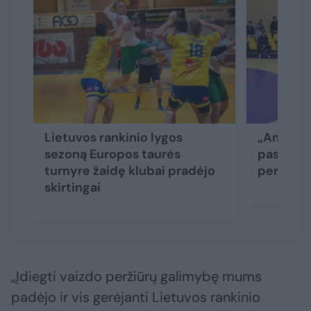
Lietuvos rankinio lygos
„Amber“ 
sezoną Europos taurės
paskutin
turnyre žaidę klubai pradėjo
pergalė 
skirtingai
„Įdiegti vaizdo peržiūrų galimybę mums
padėjo ir vis gerėjanti Lietuvos rankinio