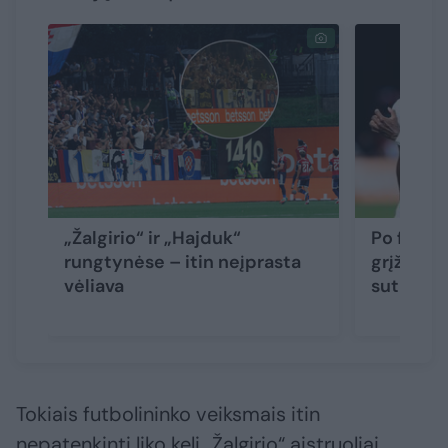
„Žalgirio“ ir „Hajduk“
Po futbo
rungtynėse – itin neįprasta
grįžimas 
vėliava
sutriuški
Tokiais futbolininko veiksmais itin
nepatenkinti liko keli „Žalgirio“ aistruoliai.