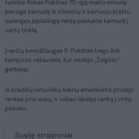
turintis Rokas Pukštas 75-ąją mačo minutę
pavogė kamuolį iš vilniečių ir kairiuoju kraštu
surengęs įspūdingą reidą pasiuntė kamuolį į
vartų tinklą.
Įvarčių besidžiaugęs R. Pukštas bėgo link
kampinio vėliavėlės, kur sėdėjo „Žalgirio“
gerbėjai.
Iš pradžių lietuviškų šaknų amerikietis pridėjo
rankas prie ausų, o vėliau iškėlęs ranką į viršų
pašoko.
Susiję straipsniai