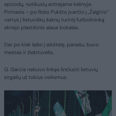
epizodų, nutikusių antrajame kėlinyje.
Pirmasis – po Roko Pukšto įvarčio į „Žalgirio“
vartys į lietuviškų šaknų turintį futbolininką
skriejo plastikinis alaus bokalas.
Dar po kiek laiko į aikštelę, panašu, buvo
mestas ir žiebtuvėlis.
G. Garcia nebuvo linkęs linčiuoti lietuvių
sirgalių už tokius veiksmus.