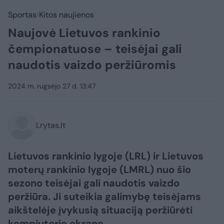
Sportas
Kitos naujienos
Naujovė Lietuvos rankinio
čempionatuose – teisėjai gali
naudotis vaizdo peržiūromis
2024 m. rugsėjo 27 d. 13:47
Lrytas.lt
Lietuvos rankinio lygoje (LRL) ir Lietuvos
moterų rankinio lygoje (LMRL) nuo šio
sezono teisėjai gali naudotis vaizdo
peržiūra. Ji suteikia galimybę teisėjams
aikštelėje įvykusią situaciją peržiūrėti
kompiuterio ekrane.