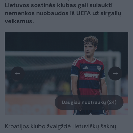
Lietuvos sostinės klubas gali sulaukti
nemenkos nuobaudos iš UEFA už sirgalių
veiksmus.
Daugiau nuotraukų (24)
Kroatijos klubo žvaigždė, lietuviškų šaknų