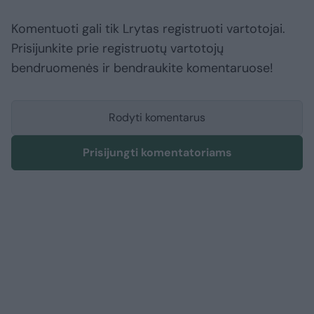
Komentuoti gali tik Lrytas registruoti vartotojai.
Prisijunkite prie registruotų vartotojų
bendruomenės ir bendraukite komentaruose!
Rodyti komentarus
Prisijungti komentatoriams