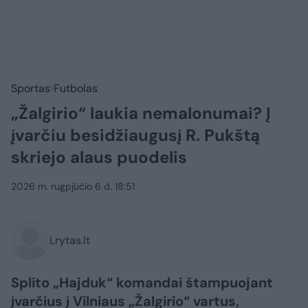
Sportas
Futbolas
„Žalgirio“ laukia nemalonumai? Į
įvarčiu besidžiaugusį R. Pukštą
skriejo alaus puodelis
2026 m. rugpjūčio 6 d. 18:51
Lrytas.lt
Splito „Hajduk“ komandai štampuojant
įvarčius į Vilniaus „Žalgirio“ vartus,