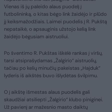
Vienas iš jų paleido alaus puodelį į
futbolininką, o kitas bėgo link žaidėjo ir plūdo
jį keiksmažodžiais. Laimei puodelis į R. Pukštą
nepataikė, o apsauginis užstojo kelią link
žaidėjo bėgusiam aistruoliui.
Po šventimo R. Pukštas iškėlė rankas į viršų,
tarsi atsiprašydamas „Žalgirio“ aistruolių,
tačiau po kelių minučių pakeistas „Hajduk“
lyderis iš aikštės buvo išlydėtas švilpimu.
O į aikštę išmestas alaus puodelis gali
skaudžiai atsiliepti „Žalgirio“ klubo piniginei.
Už pavienį ar mažesnio masto daiktų