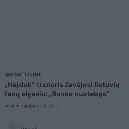
Sportas
Futbolas
„Hajduk“ treneris žavėjosi lietuvių
fanų elgesiu: „Buvau nustebęs“
2026 m. rugpjūčio 6 d. 20:13
Lrytas.lt