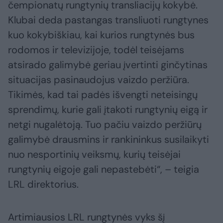
čempionatų rungtynių transliacijų kokybė.
Klubai deda pastangas transliuoti rungtynes
kuo kokybiškiau, kai kurios rungtynės bus
rodomos ir televizijoje, todėl teisėjams
atsirado galimybė geriau įvertinti ginčytinas
situacijas pasinaudojus vaizdo peržiūra.
Tikimės, kad tai padės išvengti neteisingų
sprendimų, kurie gali įtakoti rungtynių eigą ir
netgi nugalėtoją. Tuo pačiu vaizdo peržiūrų
galimybė drausmins ir rankininkus susilaikyti
nuo nesportinių veiksmų, kurių teisėjai
rungtynių eigoje gali nepastebėti“, – teigia
LRL direktorius.
Artimiausios LRL rungtynės vyks šį