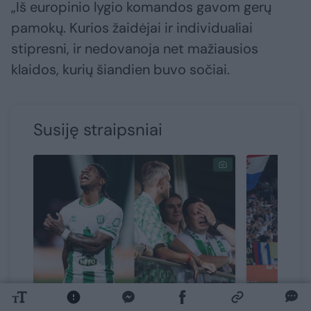
„Iš europinio lygio komandos gavom gerų
pamokų. Kurios žaidėjai ir individualiai
stipresni, ir nedovanoja net mažiausios
klaidos, kurių šiandien buvo sočiai.
Susiję straipsniai
Po futbolo stebuklo –
„Žalgirio