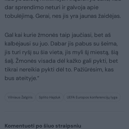
dar sprendimo neturi ir galvoja apie
tobulėjimą. Gerai, nes jis yra jaunas žaidėjas.
Gal kai kurie žmonės taip jaučiasi, bet aš
kalbėjausi su juo. Dabar jis pabus su šeima,
jis turi ryšį su šia vieta, jis myli šį miestą, šią
šalį. Žmonės visada dėl kažko gali pykti, bet
tikrai nereikia pykti dėl to. Pažiūrėsim, kas
bus ateityje.“
Vilniaus Žalgiris
Splito Hajduk
UEFA Europos konferencijų lyga
Komentuoti po šiuo straipsniu