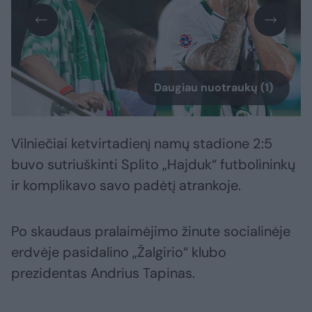
Daugiau nuotraukų (1)
Vilniečiai ketvirtadienį namų stadione 2:5
buvo sutriuškinti Splito „Hajduk“ futbolininkų
ir komplikavo savo padėtį atrankoje.
Po skaudaus pralaimėjimo žinute socialinėje
erdvėje pasidalino „Žalgirio“ klubo
prezidentas Andrius Tapinas.