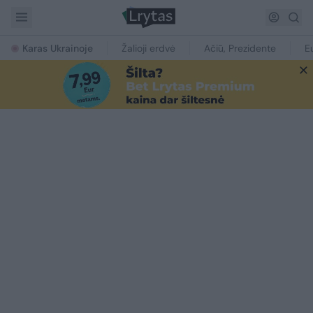
Karas Ukrainoje
Žalioji erdvė
Ačiū, Prezidente
E