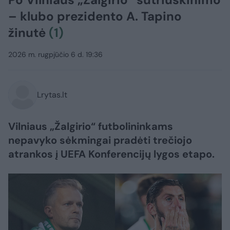
– klubo prezidento A. Tapino
žinutė
(1)
2026 m. rugpjūčio 6 d. 19:36
Lrytas.lt
Vilniaus „Žalgirio“ futbolininkams
nepavyko sėkmingai pradėti trečiojo
atrankos į UEFA Konferencijų lygos etapo.