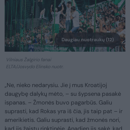
Daugiau nuotraukų (12)
Vilniaus Žalgirio fanai
ELTA/Josvydo Elinsko nuotr.
„Ne, nieko nedarysiu. Jie į mus Kroatijoj
daugybę dalykų mėto, – su šypsena pasakė
ispanas. – Žmonės buvo pagarbūs. Galiu
suprasti, kad Rokas yra iš čia, jis taip pat – ir
amerikietis. Galiu suprasti, kad žmonės nori,
kad jis žaistų rinktinėje. Anądien jis sakė, kad