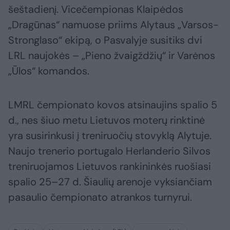
šeštadienį. Vicečempionas Klaipėdos
„Dragūnas“ namuose priims Alytaus „Varsos-
Stronglaso“ ekipą, o Pasvalyje susitiks dvi
LRL naujokės – „Pieno žvaigždžių“ ir Varėnos
„Ūlos“ komandos.
LMRL čempionato kovos atsinaujins spalio 5
d., nes šiuo metu Lietuvos moterų rinktinė
yra susirinkusi į treniruočių stovyklą Alytuje.
Naujo trenerio portugalo Herlanderio Silvos
treniruojamos Lietuvos rankininkės ruošiasi
spalio 25–27 d. Šiaulių arenoje vyksiančiam
pasaulio čempionato atrankos turnyrui.