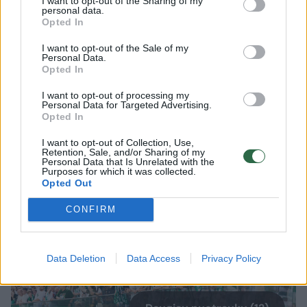
I want to opt-out of the Sharing of my
puiku, fantastika. Atmosfera buvo
personal data.
Opted In
fantastiška. Ir prieš rungtynes sakiau, kad
žiūrėdamas praėjusias rungtynes buvau
I want to opt-out of the Sale of my
Personal Data.
nustebęs. Šiek tiek beprotiška [atmosfera],
Opted In
bet gerąja prasme, toks organizuotas
I want to opt-out of processing my
Personal Data for Targeted Advertising.
džiaugsmas.
Opted In
I want to opt-out of Collection, Use,
Retention, Sale, and/or Sharing of my
Personal Data that Is Unrelated with the
Purposes for which it was collected.
Opted Out
CONFIRM
Data Deletion
Data Access
Privacy Policy