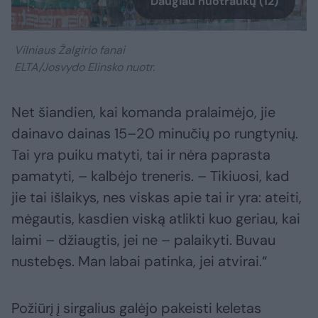
Daugiau nuotraukų (12)
Vilniaus Žalgirio fanai
ELTA/Josvydo Elinsko nuotr.
Net šiandien, kai komanda pralaimėjo, jie
dainavo dainas 15–20 minučių po rungtynių.
Tai yra puiku matyti, tai ir nėra paprasta
pamatyti, – kalbėjo treneris. – Tikiuosi, kad
jie tai išlaikys, nes viskas apie tai ir yra: ateiti,
mėgautis, kasdien viską atlikti kuo geriau, kai
laimi – džiaugtis, jei ne – palaikyti. Buvau
nustebęs. Man labai patinka, jei atvirai.“
Požiūrį į sirgalius galėjo pakeisti keletas