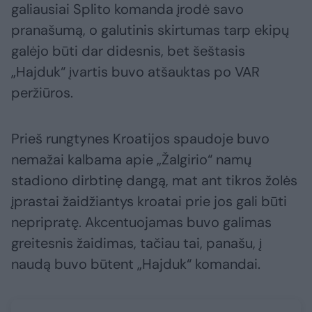
galiausiai Splito komanda įrodė savo
pranašumą, o galutinis skirtumas tarp ekipų
galėjo būti dar didesnis, bet šeštasis
„Hajduk“ įvartis buvo atšauktas po VAR
peržiūros.
Prieš rungtynes Kroatijos spaudoje buvo
nemažai kalbama apie „Žalgirio“ namų
stadiono dirbtinę dangą, mat ant tikros žolės
įprastai žaidžiantys kroatai prie jos gali būti
nepripratę. Akcentuojamas buvo galimas
greitesnis žaidimas, tačiau tai, panašu, į
naudą buvo būtent „Hajduk“ komandai.