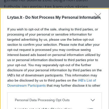
futbolą, jau geriau tas kamuolys skries
greičiau, nei šokinės į užribį. Niekas
Lrytas.lt -
Do Not Process My Personal Information
nesiskundė. Esu patenkintas, kad vaikinai
niekada nesiskundžia, stengiasi, rūbinėje
If you wish to opt-out of the sale, sharing to third parties, or
processing of your personal or sensitive information for
dainuoja, šoka – čia yra svarbiausia“, – apie
targeted advertising by us, please use the below opt-out
dirbtinę Vilniaus žolę kalbėjo „Hajduk“
section to confirm your selection. Please note that after your
treneris Gonzalo Garcia.
opt-out request is processed you may continue seeing
interest-based ads based on personal information utilized by
us or personal information disclosed to third parties prior to
your opt-out. You may separately opt-out of the further
Paklaustas apie stadiono atmosferą 42-ejų
disclosure of your personal information by third parties on the
specialistas išreiškė didžiulį susižavėjimą tiek
IAB’s list of downstream participants. This information may
Vilniumi, tiek ir „Žalgirio“ sirgaliais.
also be disclosed by us to third parties on the
IAB’s List of
Downstream Participants
that may further disclose it to other
third parties.
„Visų pirma, kai atvykome į miestą, viskas
Personal Data Processing Opt Outs
buvo nuostabu, žmonės geri, malonūs, viskas