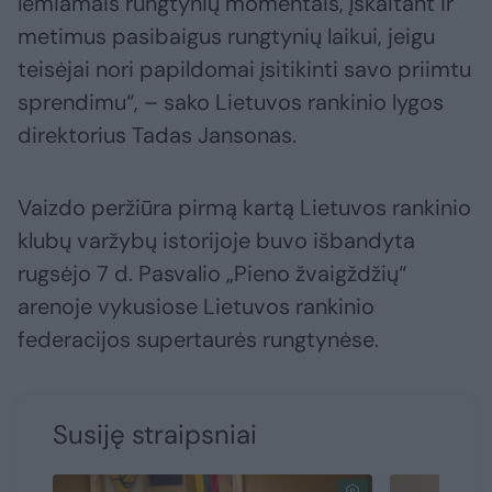
lemiamais rungtynių momentais, įskaitant ir
metimus pasibaigus rungtynių laikui, jeigu
teisėjai nori papildomai įsitikinti savo priimtu
sprendimu“, – sako Lietuvos rankinio lygos
direktorius Tadas Jansonas.
Vaizdo peržiūra pirmą kartą Lietuvos rankinio
klubų varžybų istorijoje buvo išbandyta
rugsėjo 7 d. Pasvalio „Pieno žvaigždžių“
arenoje vykusiose Lietuvos rankinio
federacijos supertaurės rungtynėse.
Susiję straipsniai