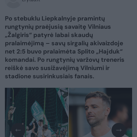
Po stebuklu Liepkalnyje pramintų
rungtynių praėjusią savaitę Vilniaus
„Žalgiris“ patyrė labai skaudų
pralaimėjimą – savų sirgalių akivaizdoje
net 2:5 buvo pralaimėta Splito „Hajduk“
komandai. Po rungtynių varžovų treneris
reiškė savo susižavėjimą Vilniumi ir
stadione susirinkusiais fanais.