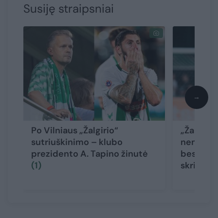
Susiję straipsniai
→
Po Vilniaus „Žalgirio“
„Žalgirio
sutriuškinimo – klubo
nemalonu
prezidento A. Tapino žinutė
besidžia
(1)
skriejo a