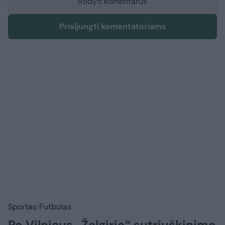
Rodyti komentarus
Prisijungti komentatoriams
Sportas
Futbolas
Po Vilniaus „Žalgirio“ sutriuškinimo