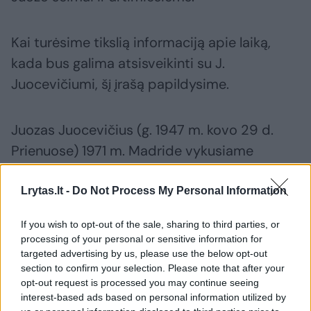
Kai turėsime tikslią informaciją apie laiką,
kada bus galima atsisveikinti su J.
Juocevičiumi, šį įrašą papildysime.
Juozas Juocevičius (g. 1947 m. kovo 29 d.
Prienuose) 1971 m. Madride vykusiame
Europos bokso čempionate iškovojo aukso
medalį svorio kategorijoje iki 75 kg. Jis buvo
Lrytas.lt -
Do Not Process My Personal Information
vienas iškiliausių Lietuvos bokso atstovų,
If you wish to opt-out of the sale, sharing to third parties, or
prisidėjusių prie sporto vystymo šalyje tiek
processing of your personal or sensitive information for
kaip sportininkas, tiek kaip teisėjas ir treneris.
targeted advertising by us, please use the below opt-out
section to confirm your selection. Please note that after your
opt-out request is processed you may continue seeing
interest-based ads based on personal information utilized by