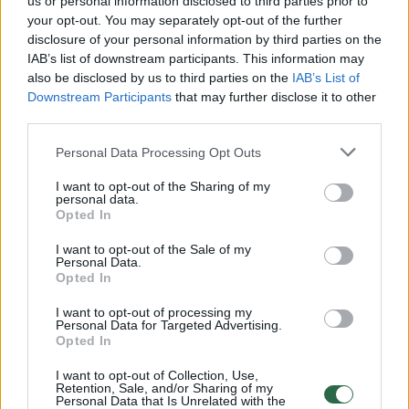
Susiję straipsniai
us or personal information disclosed to third parties prior to
your opt-out. You may separately opt-out of the further
disclosure of your personal information by third parties on the
IAB’s list of downstream participants. This information may
also be disclosed by us to third parties on the
IAB’s List of
Downstream Participants
that may further disclose it to other
third parties.
Personal Data Processing Opt Outs
I want to opt-out of the Sharing of my
personal data.
Opted In
Lietuvos regbiui spręsti
Daugiaus
I want to opt-out of the Sale of my
teisinius ginčus padės
užsidirbę
Personal Data.
žinomas sporto teisės
didžiaus
Opted In
advokatas
susižėrė
I want to opt-out of processing my
Personal Data for Targeted Advertising.
Opted In
I want to opt-out of Collection, Use,
Retention, Sale, and/or Sharing of my
Personal Data that Is Unrelated with the