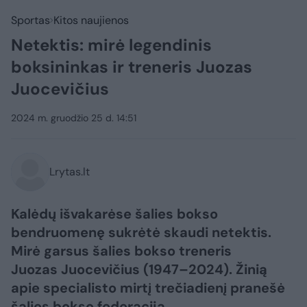
Sportas
Kitos naujienos
Netektis: mirė legendinis
boksininkas ir treneris Juozas
Juocevičius
2024 m. gruodžio 25 d. 14:51
Lrytas.lt
Kalėdų išvakarėse šalies bokso
bendruomenę sukrėtė skaudi netektis.
Mirė garsus šalies bokso treneris
Juozas Juocevičius (1947–2024). Žinią
apie specialisto mirtį trečiadienį pranešė
šalies bokso federacija.