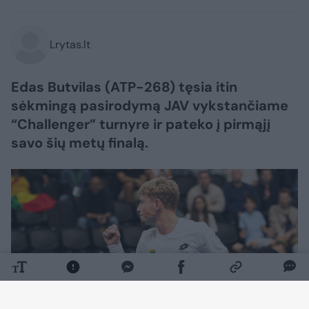
Lrytas.lt
Edas Butvilas (ATP-268) tęsia itin
sėkmingą pasirodymą JAV vykstančiame
“Challenger” turnyre ir pateko į pirmąjį
savo šių metų finalą.