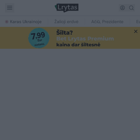
Karas Ukrainoje
Žalioji erdvė
Ačiū, Prezidente
E