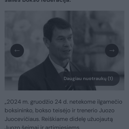
Daugiau nuotraukų (1)
„2024 m. gruodžio 24 d. netekome ilgamečio
boksininko, bokso teisėjo ir trenerio Juozo
Juocevičiaus. Reiškiame didelę užuojautą
Juozo šeimai ir artimiesiems.