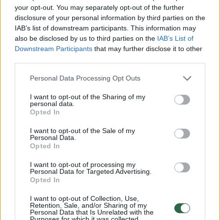
your opt-out. You may separately opt-out of the further
disclosure of your personal information by third parties on the
Jaunam amžiuje gausybę premijų ir
IAB’s list of downstream participants. This information may
stipendijų gavusi D.Banevič pinigais
also be disclosed by us to third parties on the
IAB’s List of
nesitaško.
Downstream Participants
that may further disclose it to other
third parties.
Personal Data Processing Opt Outs
„Kol kas stengiuosi nesiblaškyti ir per daug
apie tai negalvoti. Koncentruojuosi į savo
I want to opt-out of the Sharing of my
personal data.
tikslus, treniruotes ir mokslus, tad tam laiko
Opted In
nelabai yra. Daugiausiai investuoju į save,
I want to opt-out of the Sale of my
Personal Data.
tobulėjimą ir treniruotes“, – teigė breiko
Opted In
šokėja.
I want to opt-out of processing my
Personal Data for Targeted Advertising.
Opted In
Taip pat vilnietė paatviravo, jog breikas gali
I want to opt-out of Collection, Use,
sugrįžti į olimpines žaidynes, o sportininkė
Retention, Sale, and/or Sharing of my
Personal Data that Is Unrelated with the
dar mielai pakovotų dėl papildomo olimpinio
Purposes for which it was collected.