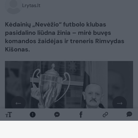
Lrytas.lt
Kėdainių „Nevėžio“ futbolo klubas
pasidalino liūdna žinia – mirė buvęs
komandos žaidėjas ir treneris Rimvydas
Kišonas.
Daugiau nuotraukų (1)