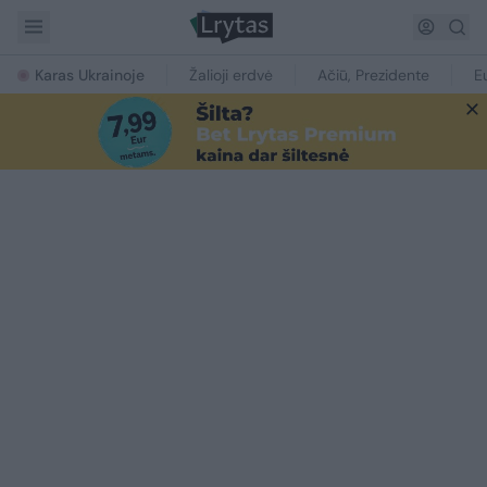
Karas Ukrainoje
Žalioji erdvė
Ačiū, Prezidente
E