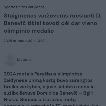
Sportas
Kitos naujienos
Staigmenas varžovėms ruošianti D.
Banevič tikisi kovoti dėl dar vieno
olimpinio medalio
2025 m. sausio 30 d. 13:57
Lrytas.lt
2024 metais Paryžiaus olimpinėse
žaidynėse pirmą kartą buvo surengtos
breiko varžybos, o jose sidabro medaliu
sužibo lietuvė Dominika Banevič – Bgirl
Nicka. Geriausia Lietuvos metų
sportininke pripažinta 17-metė teigia, jog