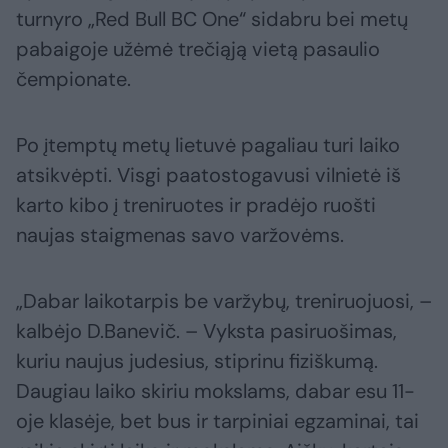
turnyro „Red Bull BC One“ sidabru bei metų
pabaigoje užėmė trečiąją vietą pasaulio
čempionate.
Po įtemptų metų lietuvė pagaliau turi laiko
atsikvėpti. Visgi paatostogavusi vilnietė iš
karto kibo į treniruotes ir pradėjo ruošti
naujas staigmenas savo varžovėms.
„Dabar laikotarpis be varžybų, treniruojuosi, –
kalbėjo D.Banevič. – Vyksta pasiruošimas,
kuriu naujus judesius, stiprinu fiziškumą.
Daugiau laiko skiriu mokslams, dabar esu 11-
oje klasėje, bet bus ir tarpiniai egzaminai, tai