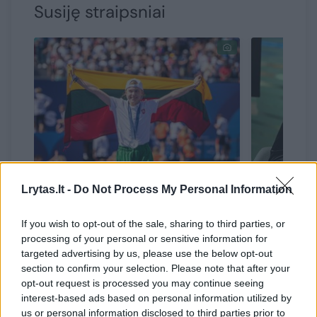
Susiję straipsniai
Olimpinė vicečempionė
LTOK pre
Lrytas.lt -
Do Not Process My Personal Information
Dominika Banevič
Gudzinev
pretenduoja laimėti
olimpieč
If you wish to opt-out of the sale, sharing to third parties, or
prestižinį apdovanojimą
teismą, 
processing of your personal or sensitive information for
targeted advertising by us, please use the below opt-out
Lietuvos
section to confirm your selection. Please note that after your
opt-out request is processed you may continue seeing
interest-based ads based on personal information utilized by
us or personal information disclosed to third parties prior to