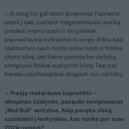
– Iš daug kur gali ateiti įkvėpimas. Paprastai
ateini į salę, pasileidi mėgstamiausią muziką,
pradedi improvizuoti ir tie judesiai
paprasčiausiai kyla patys iš savęs. Aišku, kad
realizuotum savo mintis reikia turėti ir fiziškai
stiprų kūną, tad šiame periode be varžybų
stengiuosi fiziškai sustiprinti kūną. Taip pat
bandau psichologiškai atsigauti nuo varžybų.
– Praėję metai buvo beprotiški –
olimpinės žaidynės, pasaulio čempionatas
„Red Bull“ varžybos. Kaip pavyko viską
susidėlioti į lentynėles, kas nutiko per tuos
2024-uosius?