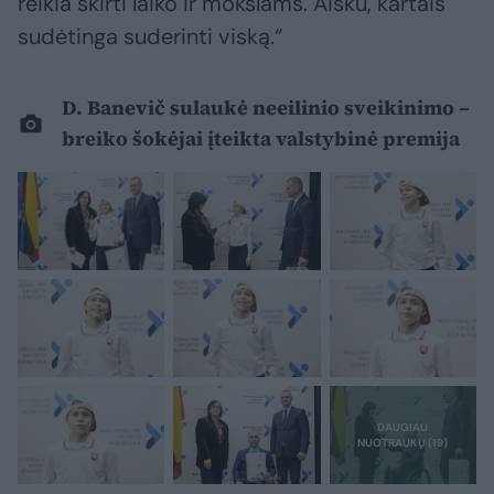
reikia skirti laiko ir mokslams. Aišku, kartais
sudėtinga suderinti viską.“
D. Banevič sulaukė neeilinio sveikinimo –
breiko šokėjai įteikta valstybinė premija