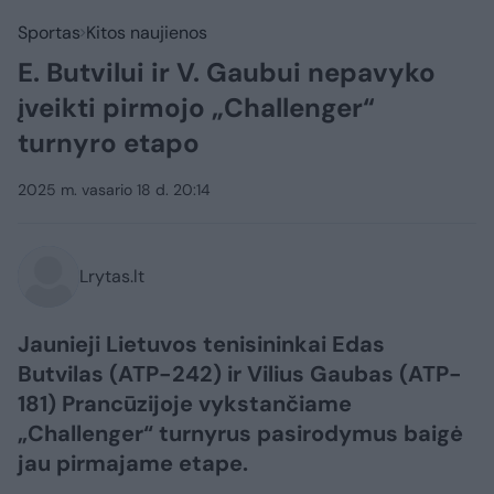
Sportas
Kitos naujienos
E. Butvilui ir V. Gaubui nepavyko
įveikti pirmojo „Challenger“
turnyro etapo
2025 m. vasario 18 d. 20:14
Lrytas.lt
Jaunieji Lietuvos tenisininkai Edas
Butvilas (ATP-242) ir Vilius Gaubas (ATP-
181) Prancūzijoje vykstančiame
„Challenger“ turnyrus pasirodymus baigė
jau pirmajame etape.