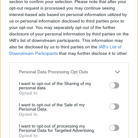
kvalifikacijos būdu į turnyrą patekusį
section to confirm your selection. Please note that after your
opt-out request is processed you may continue seeing
prancūzą Lucą Poullainą (ATP-448).
interest-based ads based on personal information utilized by
us or personal information disclosed to third parties prior to
your opt-out. You may separately opt-out of the further
Tenisininkams atiteko po 2085 JAV dolerius.
disclosure of your personal information by third parties on the
IAB’s list of downstream participants. This information may
also be disclosed by us to third parties on the
IAB’s List of
Downstream Participants
that may further disclose it to other
Susiję straipsniai
third parties.
Personal Data Processing Opt Outs
I want to opt-out of the Sharing of my
personal data.
Opted In
I want to opt-out of the Sale of my
Personal Data.
Opted In
I want to opt-out of processing my
Personal Data for Targeted Advertising.
Pirmoji pasaulio raketė I.
Mirė leg
Opted In