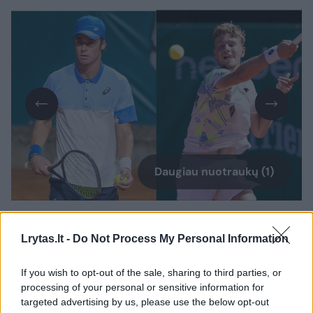
Daugiau nuotraukų (1)
E.Butvilas 6:4, 5:7, 3:6 nusileido austrui Filipui
Lrytas.lt -
Do Not Process My Personal Information
Misoličiui (ATP-257).
If you wish to opt-out of the sale, sharing to third parties, or
processing of your personal or sensitive information for
Tuo tarpu V.Gaubas 5:7, 6:2, 6:0 suklupo prieš
targeted advertising by us, please use the below opt-out