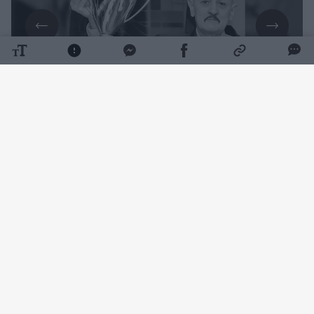
Daugiau nuotraukų (1)
Futbolo specialistui buvo 63 metai.
Apie buvusio trenerio netektį paskelbė
„Nevėžio“ klubas.
„Anapilin iškeliavo buvęs Kėdainių „Nevėžio“
futbolininkas ir treneris, aistringas „Nevėžio“
sirgalius Rimvydas Kišonas 1963–2026 m.