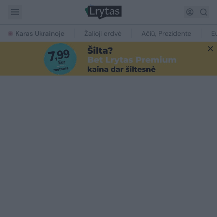
Karas Ukrainoje
Žalioji erdvė
Ačiū, Prezidente
E