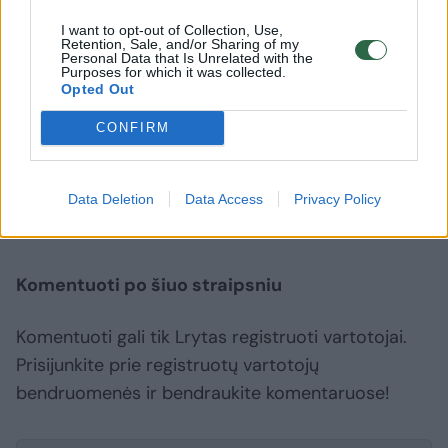
Sinneris savanoriškai sutiko
tenisinin
I want to opt-out of Collection, Use,
su diskvalifikacija
dėl žmon
Retention, Sale, and/or Sharing of my
pasmau
Personal Data that Is Unrelated with the
Purposes for which it was collected.
Opted Out
CONFIRM
Edas Butvilas
Vilius Gaubas
Tenisas
Rodyti daugiau žymių
Data Deletion
Data Access
Privacy Policy
Komentuoti po šiuo straipsniu
Komentuoti gali tik Lrytas registruoti vartotojai.
Prisijunkite prie registruotų vartotojų
bendruomenės ir bendraukite komentaruose!