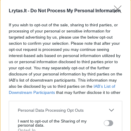
M.Bukauskas varžovą nokautavo vos per
pirmąsias dvi kovos minutes.
Lrytas.lt -
Do Not Process My Personal Information
If you wish to opt-out of the sale, sharing to third parties, or
Po iškovotos pergalės „Baltijos Gladiatoriaus“
processing of your personal or sensitive information for
targeted advertising by us, please use the below opt-out
pravardę turintis 31-erių lietuvis pradžiugino
section to confirm your selection. Please note that after your
žiūrovus atlikdamas atbulinį salto.
opt-out request is processed you may continue seeing
interest-based ads based on personal information utilized by
us or personal information disclosed to third parties prior to
THE BALTIC GLADIATOR
#UFCSeattle
your opt-out. You may separately opt-out of the further
disclosure of your personal information by third parties on the
One and DONE for Modestas Bukauskas in our opening
IAB’s list of downstream participants. This information may
also be disclosed by us to third parties on the
IAB’s List of
bout!
Downstream Participants
that may further disclose it to other
third parties.
Watch our prelims LIVE NOW on
@UFCFightPass
pic.twitter.com/tiveMLmpVl
Personal Data Processing Opt Outs
— UFC Europe (@UFCEurope)
February 22, 2025
I want to opt-out of the Sharing of my
personal data.
Opted In