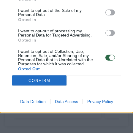
Susiję straipsniai
I want to opt-out of the Sale of my
Personal Data.
Opted In
I want to opt-out of processing my
Personal Data for Targeted Advertising.
Opted In
I want to opt-out of Collection, Use,
Retention, Sale, and/or Sharing of my
Personal Data that Is Unrelated with the
Purposes for which it was collected.
Opted Out
CONFIRM
Lietuvos lengvosios atletikos
Lietuvos
čempionate – sutriuškintas
islandų k
asmeninis rekordas ir
Europos 
Data Deletion
Data Access
Privacy Policy
pergalingas sugrįžimas
ketvirtfin