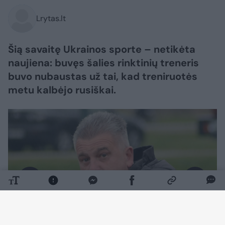
Lrytas.lt
Šią savaitę Ukrainos sporte – netikėta
naujiena: buvęs šalies rinktinių treneris
buvo nubaustas už tai, kad treniruotės
metu kalbėjo rusiškai.