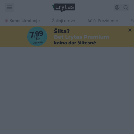
Karas Ukrainoje
Žalioji erdvė
Ačiū, Prezidente
E