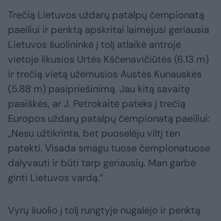
Trečią Lietuvos uždarų patalpų čempionatą
paeiliui ir penktą apskritai laimėjusi geriausia
Lietuvos šuolininkė į tolį atlaikė antroje
vietoje likusios Urtės Kščenavičiūtės (6.13 m)
ir trečią vietą užėmusios Austės Kunauskės
(5.88 m) pasipriešinimą. Jau kitą savaitę
paaiškės, ar J. Petrokaitė pateks į trečią
Europos uždarų patalpų čempionatą paeiliui:
„Nesu užtikrinta, bet puoselėju viltį ten
patekti. Visada smagu tuose čempionatuose
dalyvauti ir būti tarp geriausių. Man garbė
ginti Lietuvos vardą.“
Vyrų šuolio į tolį rungtyje nugalėjo ir penktą