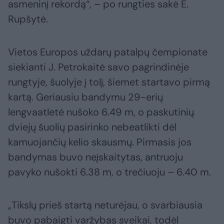
asmeninį rekordą“, – po rungties sakė E.
Rupšytė.
Vietos Europos uždarų patalpų čempionate
siekianti J. Petrokaitė savo pagrindinėje
rungtyje, šuolyje į tolį, šiemet startavo pirmą
kartą. Geriausiu bandymu 29-erių
lengvaatletė nušoko 6.49 m, o paskutinių
dviejų šuolių pasirinko nebeatlikti dėl
kamuojančių kelio skausmų. Pirmasis jos
bandymas buvo neįskaitytas, antruoju
pavyko nušokti 6.38 m, o trečiuoju – 6.40 m.
„Tikslų prieš startą neturėjau, o svarbiausia
buvo pabaigti varžybas sveikai, todėl