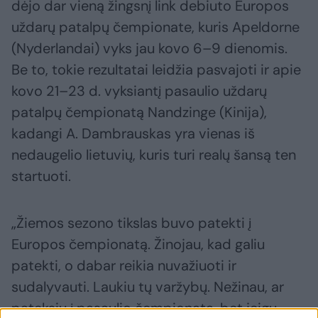
dėjo dar vieną žingsnį link debiuto Europos
uždarų patalpų čempionate, kuris Apeldorne
(Nyderlandai) vyks jau kovo 6–9 dienomis.
Be to, tokie rezultatai leidžia pasvajoti ir apie
kovo 21–23 d. vyksiantį pasaulio uždarų
patalpų čempionatą Nandzinge (Kinija),
kadangi A. Dambrauskas yra vienas iš
nedaugelio lietuvių, kuris turi realų šansą ten
startuoti.
„Žiemos sezono tikslas buvo patekti į
Europos čempionatą. Žinojau, kad galiu
patekti, o dabar reikia nuvažiuoti ir
sudalyvauti. Laukiu tų varžybų. Nežinau, ar
pateksiu į pasaulio čempionatą, bet jeigu