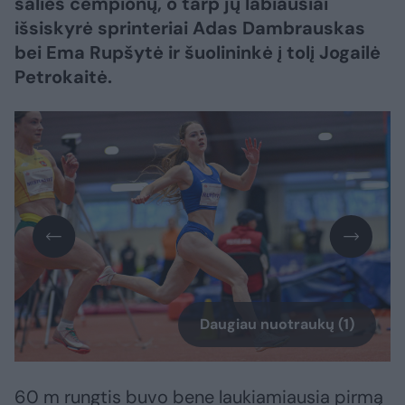
šalies čempionų, o tarp jų labiausiai
išsiskyrė sprinteriai Adas Dambrauskas
bei Ema Rupšytė ir šuolininkė į tolį Jogailė
Petrokaitė.
Daugiau nuotraukų (1)
60 m rungtis buvo bene laukiamiausia pirmą