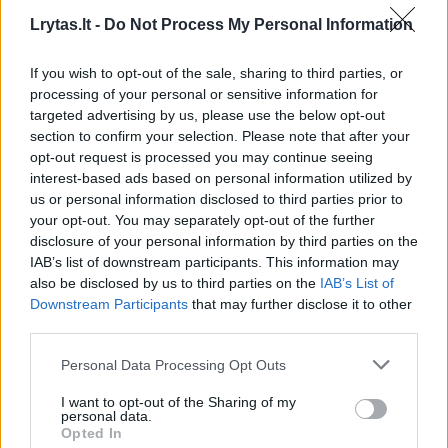
pateksiu, tai tikrai važiuosiu. Aukščiausio
Lrytas.lt -
Do Not Process My Personal Information
lygio varžybos su pačiais geriausiais
sprinteriais“, – sakė greičiausias Lietuvos
If you wish to opt-out of the sale, sharing to third parties, or
processing of your personal or sensitive information for
sprinteris.
targeted advertising by us, please use the below opt-out
section to confirm your selection. Please note that after your
opt-out request is processed you may continue seeing
Moterų 60 m rungtyje triumfavo E. Rupšytė,
interest-based ads based on personal information utilized by
kuri atrankoje pademonstravo pirmą
us or personal information disclosed to third parties prior to
your opt-out. You may separately opt-out of the further
rezultatą (7,47 sek.), o finale distanciją įveikė
disclosure of your personal information by third parties on the
per 7,34 sek. ir net 0,09 sek. pagerino
IAB’s list of downstream participants. This information may
also be disclosed by us to third parties on the
IAB’s List of
asmeninį rekordą. Be to, tai geriausias
Downstream Participants
that may further disclose it to other
Lietuvos sezono rezultatas, kuris iki šiol
third parties.
priklausė Lukrecijai Sabaitytei (7,39 sek.).
Personal Data Processing Opt Outs
Finale E. Rupšytė aplenkė taip pat asmeninį
I want to opt-out of the Sharing of my
rekordą pagerinusią Evą Misiūnaitę (7,41 sek.)
personal data.
Opted In
bei trečioje vietoje likusią Akvilę Jonauskytę