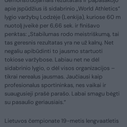
demonstruojamais rezultatais ir papasakojo
apie įspūdžius iš sidabrinio „World Athletics“
lygio varžybų Lodzėje (Lenkija), kuriose 60 m
nuotolį įveikė per 6,66 sek. ir finišavo
penktas: „Stabilumas rodo meistriškumą, tai
tas geresnis rezultatas yra ne už kalnų. Net
negaliu apibūdinti to jausmo startuoti
tokiose varžybose. Labiau net ne dėl
sidabrinio lygio, o dėl visos organizacijos –
tikrai nerealus jausmas. Jaučiausi kaip
profesionalus sportininkas, nes vaikai ir
suaugusieji prašė parašo. Labai smagu bėgti
su pasaulio geriausiais.“
Lietuvos čempionate 19-metis lengvaatletis