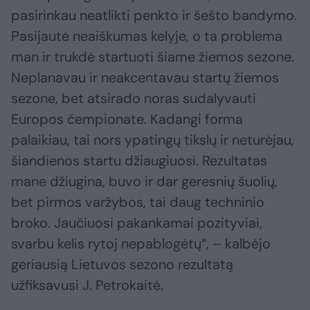
pasirinkau neatlikti penkto ir šešto bandymo.
Pasijautė neaiškumas kelyje, o ta problema
man ir trukdė startuoti šiame žiemos sezone.
Neplanavau ir neakcentavau startų žiemos
sezone, bet atsirado noras sudalyvauti
Europos čempionate. Kadangi forma
palaikiau, tai nors ypatingų tikslų ir neturėjau,
šiandienos startu džiaugiuosi. Rezultatas
mane džiugina, buvo ir dar geresnių šuolių,
bet pirmos varžybos, tai daug techninio
broko. Jaučiuosi pakankamai pozityviai,
svarbu kelis rytoj nepablogėtų“, – kalbėjo
geriausią Lietuvos sezono rezultatą
užfiksavusi J. Petrokaitė.