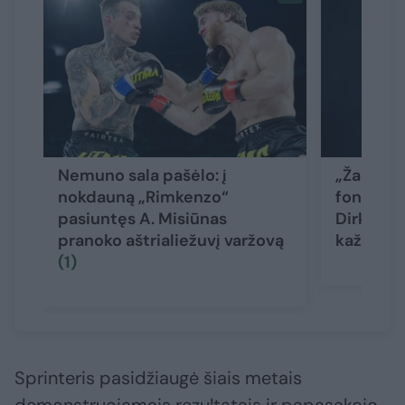
Nemuno sala pašėlo: į
„Žalgirio
nokdauną „Rimkenzo“
fone – pu
pasiuntęs A. Misiūnas
Dirksčio 
pranoko aštrialiežuvį varžovą
kažką ži
(1)
Sprinteris pasidžiaugė šiais metais