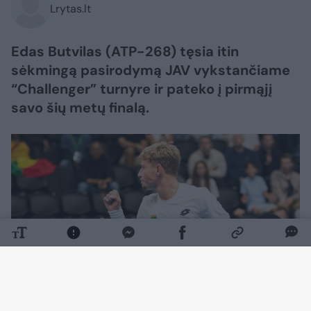
Lrytas.lt
Edas Butvilas (ATP-268) tęsia itin
sėkmingą pasirodymą JAV vykstančiame
“Challenger” turnyre ir pateko į pirmąjį
savo šių metų finalą.
Daugiau nuotraukų (1)