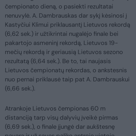
čempionato dieną, o pasiekti rezultatai
nenuvylė. A. Dambrauskas dar sykį kėsinosi į
Kastyčiui Klimui priklausantį Lietuvos rekordą
(6,62 sek.) ir užtikrintai nugalėjo finale bei
pakartojo asmeninį rekordą, Lietuvos 19-
mečių rekordą ir geriausią Lietuvos sezono
rezultatą (6,64 sek.). Be to, tai naujasis
Lietuvos čempionatų rekordas, o ankstesnis
nuo pernai priklausė taip pat A. Dambrauskui
(6,66 sek.).
Atrankoje Lietuvos čempionas 60 m
distanciją tarp visų dalyvių įveikė pirmas
(6,69 sek.), o finale įjungė dar aukštesnę
pavarą ir už savęs paliko antroje vietoje