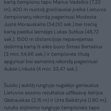
kartą čempionu tapo Marius Vadeikis (7.32
m), 400 m nuotolį greičiausiai įveikė Lietuvos
čempionatų rekordą pagerinusi Modesta
Justė Morauskaitė (54,00 sek.) bei trečią
kartą paeiliui laimėjęs Lukas Sutkus (48,72
sek.). 1500 m distancijoje nepavejamas
dešimtą kartą iš eilės buvo Simas Bertašius
(3 min. 54,66 sek.) ir čempionės titulą
apgynusi bei asmeninį rekordą pagerinusi
Auksė Linkutė (4 min. 33,47 sek.).
Šuolio į aukštį rungtyje nugalėjo geriausius
Lietuvos sezono rezultatus užfiksavę Adrijus
Glebauskas (2.15 m) ir Urtė Baikštytė (1.80 m),
rutulio stūmimo rungtyje čempionais tapo