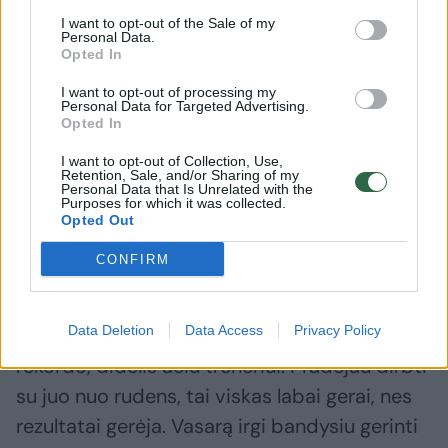
(7,62 sek.).
I want to opt-out of the Sale of my
Personal Data.
Opted In
19-metė E. Rupšytė Lietuvos čempione
I want to opt-out of processing my
Personal Data for Targeted Advertising.
uždarose patalpose tapo pirmą kartą ir teigė,
Opted In
jog nori šį titulą laimėti dar ne vieną kartą.
I want to opt-out of Collection, Use,
Retention, Sale, and/or Sharing of my
Rudenį lengvaatletė iš Šiaulių atvyko
Personal Data that Is Unrelated with the
Purposes for which it was collected.
treniruotis į Vilnių ir pradėjo darbą su
Opted Out
Lietuvos sprinto rungčių vyr. treneriu Martu
CONFIRM
Skrabuliu.
Data Deletion
Data Access
Privacy Policy
„Nuoseklus darbas ir noras prisidėjo prie
rekordo, didelis ačiū treneriui. Pradėjau dirbti
su juo nuo rudens, tai viskas labai gerai, nes
rezultatai gerėja. Vasarą irgi bandysiu gerinti