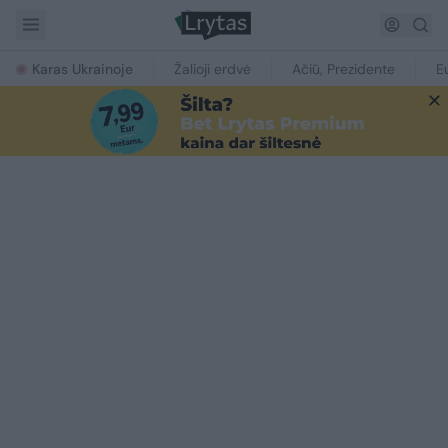
Karas Ukrainoje
Žalioji erdvė
Ačiū, Prezidente
E