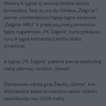
Moterų A lygoje šį sezoną žaidžia šešios
komandos. Tarp jų yra du Vilniaus „Žalgiriai“:
pernai vicečempionu tapęs lygos senbuvis
„Žalgiris-MRU“ ir praėjusių metų pirmosios
lygos nugalėtojas „FK Žalgiris“, kuris priklauso
vyrų A lygos komandą turinčio klubo
struktūrai.
A lygoje „FK Žalgiris“ pakeitė pernai paskutinę
vietą užėmusį Joniškio „Saned“.
Čempionės vardą gina Šiaulių „Gintra“, kuri
stipriausios šalies komandos vardo niekam
neatiduoda nuo 2005 metų.