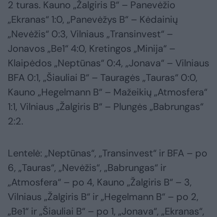
2 turas. Kauno „Žalgiris B“ – Panevėžio
„Ekranas“ 1:0, „Panevėžys B“ – Kėdainių
„Nevėžis“ 0:3, Vilniaus „Transinvest“ –
Jonavos „Be1“ 4:0, Kretingos „Minija“ –
Klaipėdos „Neptūnas“ 0:4, „Jonava“ – Vilniaus
BFA 0:1, „Šiauliai B“ – Tauragės „Tauras“ 0:0,
Kauno „Hegelmann B“ – Mažeikių „Atmosfera“
1:1, Vilniaus „Žalgiris B“ – Plungės „Babrungas“
2:2.
Lentelė: „Neptūnas“, „Transinvest“ ir BFA – po
6, „Tauras“, „Nevėžis“, „Babrungas“ ir
„Atmosfera“ – po 4, Kauno „Žalgiris B“ – 3,
Vilniaus „Žalgiris B“ ir „Hegelmann B“ – po 2,
„Be1“ ir „Šiauliai B“ – po 1, „Jonava“, „Ekranas“,