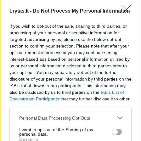
Dvi stipriausios reguliariojo sezono
komandos iškart pateko į pusfinalį.
Lrytas.lt -
Do Not Process My Personal Information
Ketvirtfinalio serijose kovos LCC –
If you wish to opt-out of the sale, sharing to third parties, or
„Panevėžys“ ir „Šiauliai“ – „Aistės“.
processing of your personal or sensitive information for
targeted advertising by us, please use the below opt-out
section to confirm your selection. Please note that after your
***
opt-out request is processed you may continue seeing
interest-based ads based on personal information utilized by
us or personal information disclosed to third parties prior to
Krepšinis
your opt-out. You may separately opt-out of the further
disclosure of your personal information by third parties on the
IAB’s list of downstream participants. This information may
NKL
also be disclosed by us to third parties on the
IAB’s List of
Downstream Participants
that may further disclose it to other
third parties.
Ketvirtfinalio pirmosios rungtynės (serija iki 3
Personal Data Processing Opt Outs
pergalių). Kauno „Žalgiris-2“ – Marijampolės
I want to opt-out of the Sharing of my
„Sūduva“ 62:71, Palangos „Olimpas“ – Šakių
personal data.
Opted In