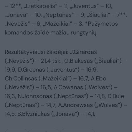
– 12**, „Lietkabelis“ – 11, „Juventus“ – 10,
„Jonava“ – 10, „Neptūnas“ – 9, „Šiauliai“ – 7**,
„Nevėžis“ – 6, „Mažeikiai“ – 3. *Pažymėtos
komandos žaidė mažiau rungtynių.
Rezultatyviausi žaidėjai: J.Girardas
(„Nevėžis“) – 21,4 tšk., G.Blakesas („Šiauliai“) –
19,9, D.Greenas („Juventus“) – 16,9,
Ch.Collinsas („Mažeikiai“) – 16,7, A.Ebo
(„Nevėžis“) – 16,5, A.Cowanas („Wolves“) –
16,3, N.Johnsonas („Neptūnas“) – 14,8, D.Buie
(„Neptūnas“) – 14,7, A.Andrewsas („Wolves“) –
14,5, B.Blyzniukas („Jonava“) – 14,1.