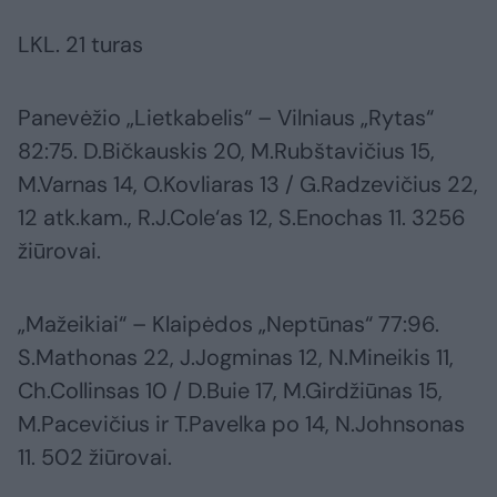
LKL. 21 turas
Panevėžio „Lietkabelis“ – Vilniaus „Rytas“
82:75. D.Bičkauskis 20, M.Rubštavičius 15,
M.Varnas 14, O.Kovliaras 13 / G.Radzevičius 22,
12 atk.kam., R.J.Cole‘as 12, S.Enochas 11. 3256
žiūrovai.
„Mažeikiai“ – Klaipėdos „Neptūnas“ 77:96.
S.Mathonas 22, J.Jogminas 12, N.Mineikis 11,
Ch.Collinsas 10 / D.Buie 17, M.Girdžiūnas 15,
M.Pacevičius ir T.Pavelka po 14, N.Johnsonas
11. 502 žiūrovai.