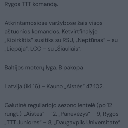
Rygos TTT komandą.
Atkrintamosiose varžybose žais visos
aštuonios komandos. Ketvirtfinalyje
„Kibirkštis“ susitiks su RSU, „Neptūnas“ – su
„Liepāja“, LCC – su „Šiauliais“.
Baltijos moterų lyga. B pakopa
Latvija (iki 16) – Kauno „Aistės“ 47:102.
Galutinė reguliariojo sezono lentelė (po 12
rungt.): „Aistės“ – 12, „Panevėžys“ – 9, Rygos
„TTT Juniores“ – 8, „Daugavpils Universitate“