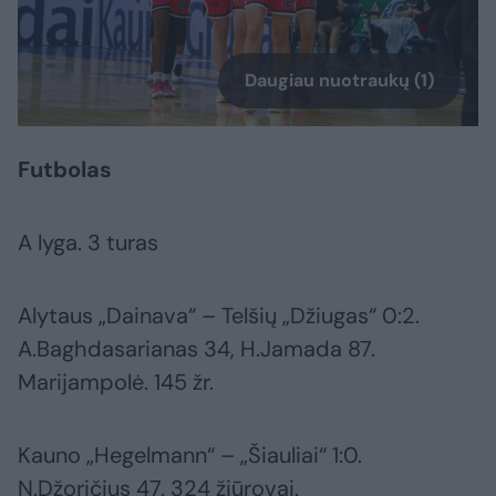
Daugiau nuotraukų (1)
Futbolas
A lyga. 3 turas
Alytaus „Dainava“ – Telšių „Džiugas“ 0:2.
A.Baghdasarianas 34, H.Jamada 87.
Marijampolė. 145 žr.
Kauno „Hegelmann“ – „Šiauliai“ 1:0.
N.Džoričius 47. 324 žiūrovai.