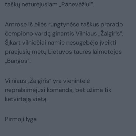
taškų neturėjusiam „Panevėžiui“.
Antrose iš eilės rungtynėse taškus prarado
čempiono vardą ginantis Vilniaus „Žalgiris“.
Šįkart vilniečiai namie nesugebėjo įveikti
praėjusių metų Lietuvos taurės laimėtojos
„Bangos“.
Vilniaus „Žalgiris“ yra vienintelė
nepralaimėjusi komanda, bet užima tik
ketvirtąją vietą.
Pirmoji lyga