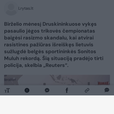
Lrytas.lt
Birželio mėnesį Druskininkuose vykęs
pasaulio jėgos trikovės čempionatas
baigėsi rasizmo skandalu, kai atvirai
rasistines pažiūras išreiškęs lietuvis
sužlugdė belgės sportininkės Sonitos
Muluh rekordą. Šią situaciją pradėjo tirti
policija, skelbia „Reuters“.