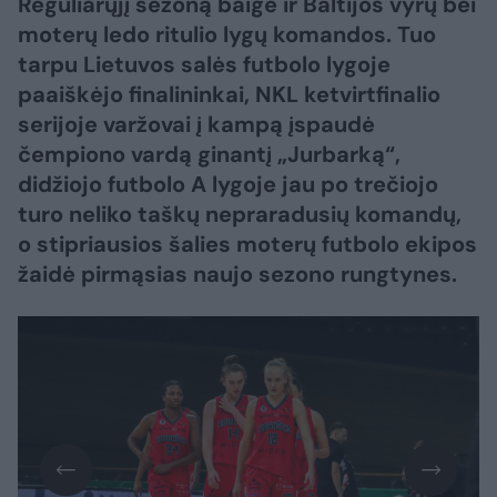
Reguliarųjį sezoną baigė ir Baltijos vyrų bei
moterų ledo ritulio lygų komandos. Tuo
tarpu Lietuvos salės futbolo lygoje
paaiškėjo finalininkai, NKL ketvirtfinalio
serijoje varžovai į kampą įspaudė
čempiono vardą ginantį „Jurbarką“,
didžiojo futbolo A lygoje jau po trečiojo
turo neliko taškų nepraradusių komandų,
o stipriausios šalies moterų futbolo ekipos
žaidė pirmąsias naujo sezono rungtynes.