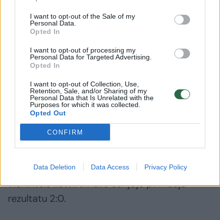
„Vytis“ 91:71, „Jurbarkas“ – Vilkaviškio „Perlas“
76:79, „Telšiai“ – Kauno „Omega“ 81:72,
I want to opt-out of the Sale of my
Personal Data.
Opted In
Ketvirtfinalio antrosios rungtynės. „Vytis“ –
I want to opt-out of processing my
Personal Data for Targeted Advertising.
„Olimpas“ 103:91 (serija 1:1), „Sūduva“ –
Opted In
„Žalgiris-2“ 78:81 (serija 1:1), „Omega“ –
I want to opt-out of Collection, Use,
„Telšiai“ 80:68 (serija 1:1), „Perlas“ –
Retention, Sale, and/or Sharing of my
Personal Data that Is Unrelated with the
Purposes for which it was collected.
„Jurbarkas“ 77:75 (po 2 pratęsimų; serija 2:0).
Opted Out
CONFIRM
Vilkaviškio komanda, sekmadienį per antrąjį
pratęsimą išplėšusi pergalę prieš NKL
čempiono vardą ginantį Jurbarko klubą,
Data Deletion
Data Access
Privacy Policy
vienintelė ketvirtfinalio serijoje pirmauja
rezultatu 2:0.