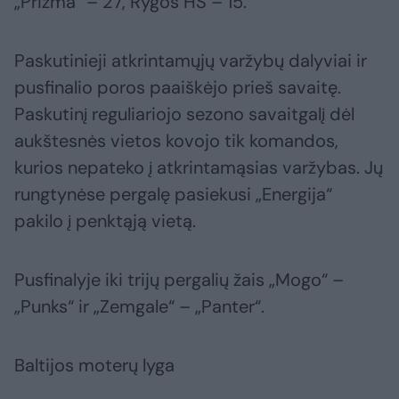
„Prizma“ – 27, Rygos HS – 15.
Paskutinieji atkrintamųjų varžybų dalyviai ir
pusfinalio poros paaiškėjo prieš savaitę.
Paskutinį reguliariojo sezono savaitgalį dėl
aukštesnės vietos kovojo tik komandos,
kurios nepateko į atkrintamąsias varžybas. Jų
rungtynėse pergalę pasiekusi „Energija“
pakilo į penktąją vietą.
Pusfinalyje iki trijų pergalių žais „Mogo“ –
„Punks“ ir „Zemgale“ – „Panter“.
Baltijos moterų lyga