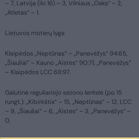
– 7, Latvija (iki 16) – 3, Vilniaus „Oaks“ – 2,
„Atletas“ – 1.
Lietuvos moterų lyga
Klaipėdos „Neptūnas“ – „Panevėžys“ 94:65,
„Šiauliai“ – Kauno „Aistės“ 90:71, „Panevėžys“
– Klaipėdos LCC 68:97.
Galutinė reguliariojo sezono lentelė (po 15
rungt.): „Kibirkštis“ – 15, „Neptūnas“ – 12, LCC
– 9, „Šiauliai“ – 6, „Aistės“ – 3, „Panevėžys“ –
0.