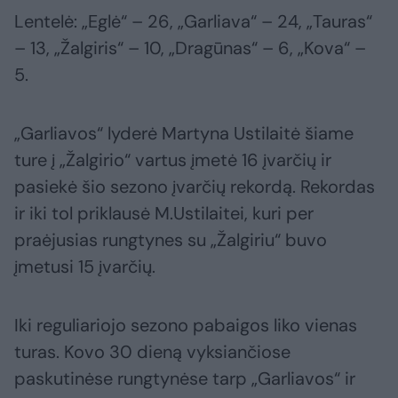
Lentelė: „Eglė“ – 26, „Garliava“ – 24, „Tauras“
– 13, „Žalgiris“ – 10, „Dragūnas“ – 6, „Kova“ –
5.
„Garliavos“ lyderė Martyna Ustilaitė šiame
ture į „Žalgirio“ vartus įmetė 16 įvarčių ir
pasiekė šio sezono įvarčių rekordą. Rekordas
ir iki tol priklausė M.Ustilaitei, kuri per
praėjusias rungtynes su „Žalgiriu“ buvo
įmetusi 15 įvarčių.
Iki reguliariojo sezono pabaigos liko vienas
turas. Kovo 30 dieną vyksiančiose
paskutinėse rungtynėse tarp „Garliavos“ ir