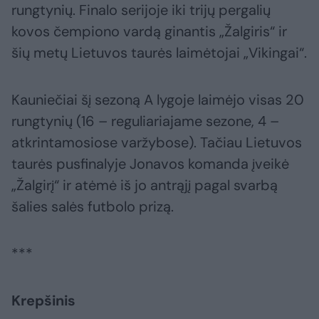
rungtynių. Finalo serijoje iki trijų pergalių
kovos čempiono vardą ginantis „Žalgiris“ ir
šių metų Lietuvos taurės laimėtojai „Vikingai“.
Kauniečiai šį sezoną A lygoje laimėjo visas 20
rungtynių (16 – reguliariajame sezone, 4 –
atkrintamosiose varžybose). Tačiau Lietuvos
taurės pusfinalyje Jonavos komanda įveikė
„Žalgirį“ ir atėmė iš jo antrąjį pagal svarbą
šalies salės futbolo prizą.
***
Krepšinis