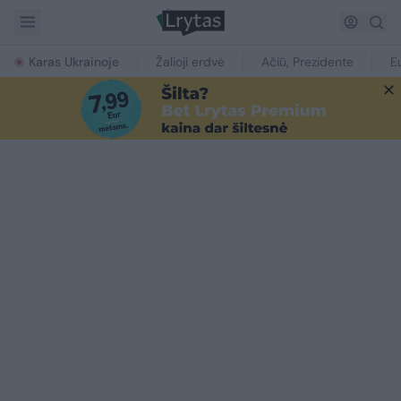
Karas Ukrainoje
Žalioji erdvė
Ačiū, Prezidente
E