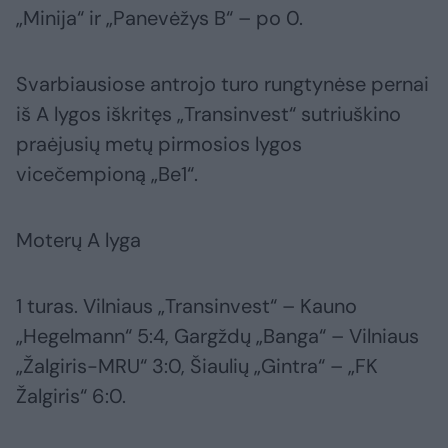
„Minija“ ir „Panevėžys B“ – po 0.
Svarbiausiose antrojo turo rungtynėse pernai
iš A lygos iškritęs „Transinvest“ sutriuškino
praėjusių metų pirmosios lygos
vicečempioną „Be1“.
Moterų A lyga
1 turas. Vilniaus „Transinvest“ – Kauno
„Hegelmann“ 5:4, Gargždų „Banga“ – Vilniaus
„Žalgiris-MRU“ 3:0, Šiaulių „Gintra“ – „FK
Žalgiris“ 6:0.