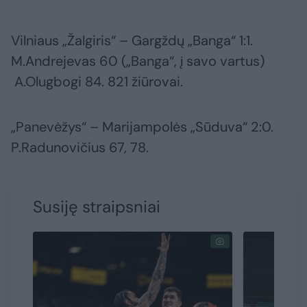
Vilniaus „Žalgiris“ – Gargždų „Banga“ 1:1.
M.Andrejevas 60 („Banga“, į savo vartus)
A.Olugbogi 84. 821 žiūrovai.
„Panevėžys“ – Marijampolės „Sūduva“ 2:0.
P.Radunovičius 67, 78.
Susiję straipsniai