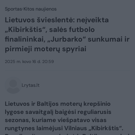
Sportas
Kitos naujienos
Lietuvos švieslentė: neįveikta
„Kibirkštis“, salės futbolo
finalininkai, „Jurbarko“ sunkumai ir
pirmieji moterų spyriai
2025 m. kovo 16 d. 20:59
Lrytas.lt
Lietuvos ir Baltijos moterų krepšinio
lygose savaitgalį baigėsi reguliarusis
sezonas, kuriame viešpatavo visas
rungtynes laimėjusi Vilniaus „Kibirkštis“.