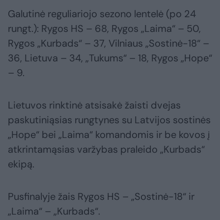
Galutinė reguliariojo sezono lentelė (po 24
rungt.): Rygos HS – 68, Rygos „Laima“ – 50,
Rygos „Kurbads“ – 37, Vilniaus „Sostinė-18“ –
36, Lietuva – 34, „Tukums“ – 18, Rygos „Hope“
– 9.
Lietuvos rinktinė atsisakė žaisti dvejas
paskutiniąsias rungtynes su Latvijos sostinės
„Hope“ bei „Laima“ komandomis ir be kovos į
atkrintamąsias varžybas praleido „Kurbads“
ekipą.
Pusfinalyje žais Rygos HS – „Sostinė-18“ ir
„Laima“ – „Kurbads“.