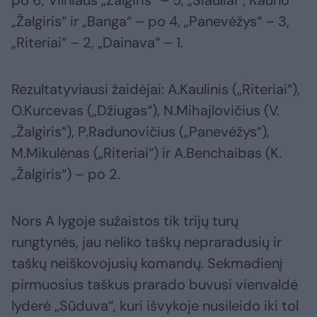
po 6, Vilniaus „Žalgiris“ – 5, „Šiauliai“, Kauno
„Žalgiris“ ir „Banga“ – po 4, „Panevėžys“ – 3,
„Riteriai“ – 2, „Dainava“ – 1.
Rezultatyviausi žaidėjai: A.Kaulinis („Riteriai“),
O.Kurcevas („Džiugas“), N.Mihajlovičius (V.
„Žalgiris“), P.Radunovičius („Panevėžys“),
M.Mikulėnas („Riteriai“) ir A.Benchaibas (K.
„Žalgiris“) – po 2.
Nors A lygoje sužaistos tik trijų turų
rungtynės, jau neliko taškų nepraradusių ir
taškų neiškovojusių komandų. Sekmadienį
pirmuosius taškus prarado buvusi vienvaldė
lyderė „Sūduva“, kuri išvykoje nusileido iki tol