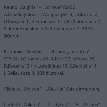
Kauno „Žalgiris“ – „Jonava“ 89:62.
A.Smailagičius ir I.Wongas po 13, L.Birutis 12,
D.Sirvydis 11, S.Francisco 10 / B.Childressas 21,
S.Jarumbauskas ir M.Kirvesas po 9. 3632
žiūrovai.
Kėdainių „Nevėžis“ – Utenos „Juventus“
105:74. J.Girardas 33, A.Ebo 23, V.Kozys 16,
D.Doualla 12 / K.Lukošiūnas 15, Š.Beniušis 14,
L.Beliauskas 11. 1189 žiūrovai.
Vilniaus „Wolves“ – „Šiauliai“ žais pirmadienį.
Lentelė: „Žalgiris“ – 19, „Rytas“ – 16, „Wolves“