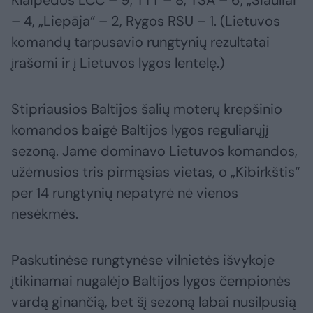
Klaipėdos LCC – 9, TTT – 8, TSA – 6, „Šiauliai“
– 4, „Liepāja“ – 2, Rygos RSU – 1. (Lietuvos
komandų tarpusavio rungtynių rezultatai
įrašomi ir į Lietuvos lygos lentelę.)
Stipriausios Baltijos šalių moterų krepšinio
komandos baigė Baltijos lygos reguliarųjį
sezoną. Jame dominavo Lietuvos komandos,
užėmusios tris pirmąsias vietas, o „Kibirkštis“
per 14 rungtynių nepatyrė nė vienos
nesėkmės.
Paskutinėse rungtynėse vilnietės išvykoje
įtikinamai nugalėjo Baltijos lygos čempionės
vardą ginančią, bet šį sezoną labai nusilpusią