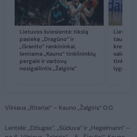
Lietuvos švieslentė: tikslą
Lietuvos 
pasiekę „Dragūno“ ir
taurės – 
„Granito“ rankininkai,
krepšini
lemiama „Kauno“ tinklininkių
salės fu
pergalė ir varžovų
tinklinin
nesigailintis „Žalgiris“
lygos fin
Vilniaus „Riteriai“ – Kauno „Žalgiris“ 0:0.
Lentelė: „Džiugas“, „Sūduva“ ir „Hegelmann“ –