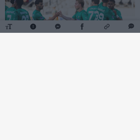
Daugiau nuotraukų (12)
Rungtynių pradžia klostėsi ramiai – kartą
šalia žalgiriečių vartų smūgiavo Wesley
Gabrielis, o Željko Sopičius buvo priverstas
atlikti keitimą. Rungtynių tęsti negalėjo Luka
Račičius, kurį pakeitė kitas vidurio gynėjas
Rokas Lekiatas.