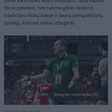
turės kantrybės laukti rezultato, tada kažkas
tikrai pasikeis, nes turime gilias rankinio
tradicijas mūsų šalyje ir jaunų perspektyvių
žaidėjų, kuriuos reikia užauginti.
Daugiau nuotraukų (5)
Gintaras Savukynas