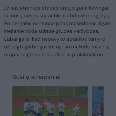
„Visas atrankos etapas praėjo gana kovingai
iš mūsų pusės. Vyrai tikrai atidavė daug jėgų.
Po pergalės namuose prieš makedonus, ilgam
įnešėme tokią suirutę grupės varžybose.
Labai gaila, kad nepavyko atrankos turnyro
užbaigti garbingai kovoje su makedonais ir šį
etapą baigėme tokiu dideliu pralaimėjimu.
Susiję straipsniai