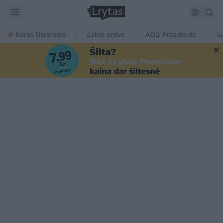
Karas Ukrainoje
Žalioji erdvė
Ačiū, Prezidente
E