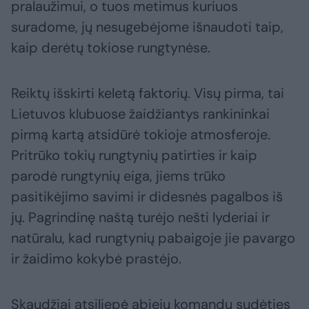
pralaužimui, o tuos metimus kuriuos
suradome, jų nesugebėjome išnaudoti taip,
kaip derėtų tokiose rungtynėse.
Reiktų išskirti keletą faktorių. Visų pirma, tai
Lietuvos klubuose žaidžiantys rankininkai
pirmą kartą atsidūrė tokioje atmosferoje.
Pritrūko tokių rungtynių patirties ir kaip
parodė rungtynių eiga, jiems trūko
pasitikėjimo savimi ir didesnės pagalbos iš
jų. Pagrindinę naštą turėjo nešti lyderiai ir
natūralu, kad rungtynių pabaigoje jie pavargo
ir žaidimo kokybė prastėjo.
Skaudžiai atsiliepė abiejų komandų sudėties