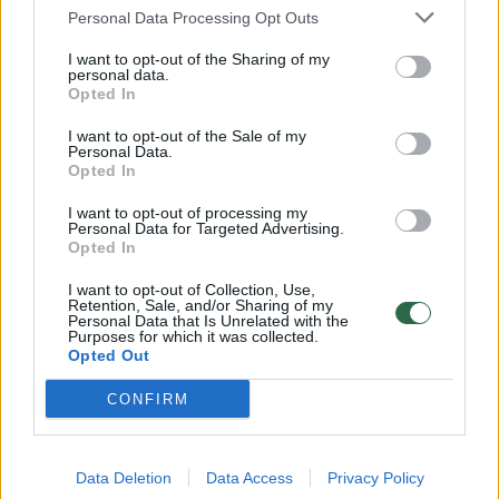
Personal Data Processing Opt Outs
I want to opt-out of the Sharing of my
– Ko Lietuva turėtume pasimokyti iš tokių
personal data.
Opted In
valstybių kaip Šiaurės Makedonija ar
Slovėnija, kurių rinktinės nuolat patenka į
I want to opt-out of the Sale of my
Personal Data.
pasaulio ir Europos čempionatus?
Opted In
I want to opt-out of processing my
Personal Data for Targeted Advertising.
– Daug lemia tarptautinė patirtis. Iš mūsų
Opted In
grupės į Europos čempionatą patekę
I want to opt-out of Collection, Use,
makedonai ir slovėnai savo klubuose vos ne
Retention, Sale, and/or Sharing of my
Personal Data that Is Unrelated with the
Purposes for which it was collected.
kiekvieną savaitę žaidžia tarptautines
Opted Out
rungtynes. Mes, deja, to neturime. Kai
CONFIRM
kuriuose momentuose buvo jaučiamas mūsų
žaidėjų jaudulys ir tai yra natūralu. Tokios
griausmingos arenos mūsų klubai nemato nei
Data Deletion
Data Access
Privacy Policy