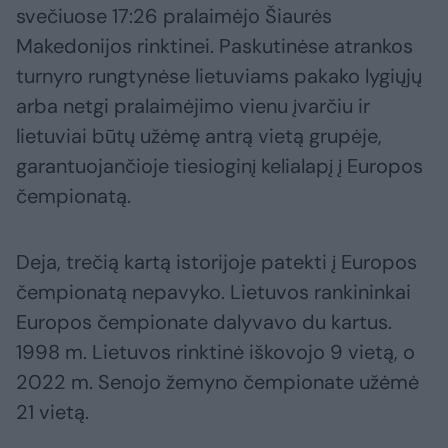
svečiuose 17:26 pralaimėjo Šiaurės
Makedonijos rinktinei. Paskutinėse atrankos
turnyro rungtynėse lietuviams pakako lygiųjų
arba netgi pralaimėjimo vienu įvarčiu ir
lietuviai būtų užėmę antrą vietą grupėje,
garantuojančioje tiesioginį kelialapį į Europos
čempionatą.
Deja, trečią kartą istorijoje patekti į Europos
čempionatą nepavyko. Lietuvos rankininkai
Europos čempionate dalyvavo du kartus.
1998 m. Lietuvos rinktinė iškovojo 9 vietą, o
2022 m. Senojo žemyno čempionate užėmė
21 vietą.