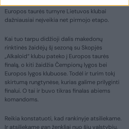
Lietuvos čempionate, nei Baltijos lygoje, o
Europos taurės turnyre Lietuvos klubai
dažniausiai neįveikia net pirmojo etapo.
Kai tuo tarpu didžioji dalis makedonų
rinktinės žaidėjų šį sezoną su Skopjės
„Alkaloid“ klubu pateko į Europos taurės
finalą, o kiti žaidžia Čempionų lygos bei
Europos lygos klubuose. Todėl ir turim tokį
skirtumą rungtynėse, kurias galime prilyginti
finalui. O tai ir buvo tikras finalas abiems
komandoms.
Reikia konstatuoti, kad rankinyje atsiliekame.
Ir atsiliekame gan ženkliai nuo šių valstybių,