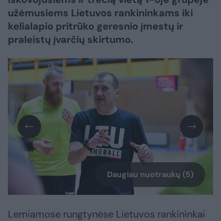
užėmusiems Lietuvos rankininkams iki
kelialapio pritrūko geresnio įmestų ir
praleistų įvarčių skirtumo.
Daugiau nuotraukų (5)
Lemiamose rungtynėse Lietuvos rankininkai