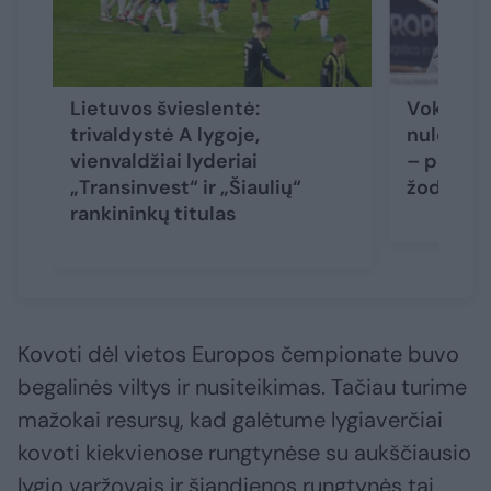
Lietuvos švieslentė:
Vokietij
trivaldystė A lygoje,
nulenkė 
vienvaldžiai lyderiai
– po dvik
„Transinvest“ ir „Šiaulių“
žodžius
(
rankininkų titulas
Kovoti dėl vietos Europos čempionate buvo
begalinės viltys ir nusiteikimas. Tačiau turime
mažokai resursų, kad galėtume lygiaverčiai
kovoti kiekvienose rungtynėse su aukščiausio
lygio varžovais ir šiandienos rungtynės tai