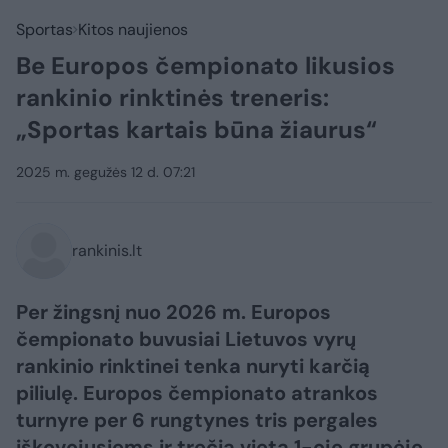
Sportas
Kitos naujienos
Be Europos čempionato likusios
rankinio rinktinės treneris:
„Sportas kartais būna žiaurus“
2025 m. gegužės 12 d. 07:21
rankinis.lt
Per žingsnį nuo 2026 m. Europos
čempionato buvusiai Lietuvos vyrų
rankinio rinktinei tenka nuryti karčią
piliulę. Europos čempionato atrankos
turnyre per 6 rungtynes tris pergales
iškovojusiems ir trečią vietą 1-oje grupėje