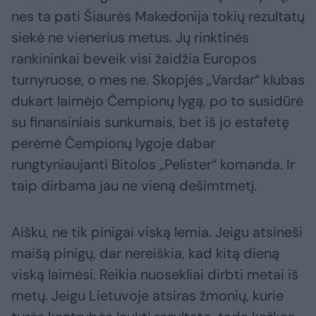
nes ta pati Šiaurės Makedonija tokių rezultatų
siekė ne vienerius metus. Jų rinktinės
rankininkai beveik visi žaidžia Europos
turnyruose, o mes ne. Skopjės „Vardar“ klubas
dukart laimėjo Čempionų lygą, po to susidūrė
su finansiniais sunkumais, bet iš jo estafetę
perėmė Čempionų lygoje dabar
rungtyniaujanti Bitolos „Pelister“ komanda. Ir
taip dirbama jau ne vieną dešimtmetį.
Aišku, ne tik pinigai viską lemia. Jeigu atsineši
maišą pinigų, dar nereiškia, kad kitą dieną
viską laimėsi. Reikia nuosekliai dirbti metai iš
metų. Jeigu Lietuvoje atsiras žmonių, kurie