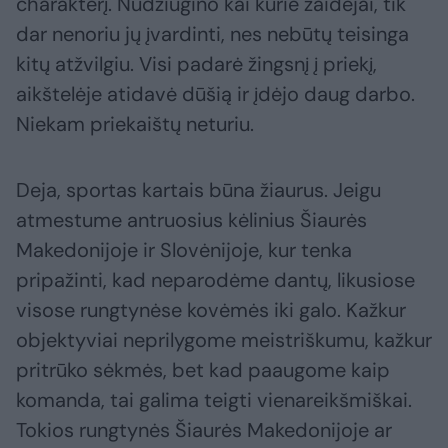
charakterį. Nudžiugino kai kurie žaidėjai, tik
dar nenoriu jų įvardinti, nes nebūtų teisinga
kitų atžvilgiu. Visi padarė žingsnį į priekį,
aikštelėje atidavė dūšią ir įdėjo daug darbo.
Niekam priekaištų neturiu.
Deja, sportas kartais būna žiaurus. Jeigu
atmestume antruosius kėlinius Šiaurės
Makedonijoje ir Slovėnijoje, kur tenka
pripažinti, kad neparodėme dantų, likusiose
visose rungtynėse kovėmės iki galo. Kažkur
objektyviai neprilygome meistriškumu, kažkur
pritrūko sėkmės, bet kad paaugome kaip
komanda, tai galima teigti vienareikšmiškai.
Tokios rungtynės Šiaurės Makedonijoje ar