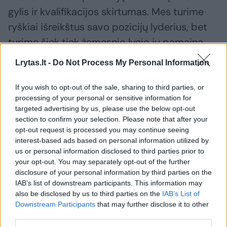
gylis ir kvalifikacijos skirtumas. Mes turime
ryškiai išreikštus savo pozicijų lyderius, bet
turime šiek tiek žemesnio lygio jų pamainą,
kuri į aikštelę išeina po keitimo. Visų
Lrytas.lt -
Do Not Process My Personal Information
rungtynių eigoje tas kokybės skirtumas ir
pasijuto galutiniame rezultate. Kitas labai
If you wish to opt-out of the sale, sharing to third parties, or
processing of your personal or sensitive information for
svarbus aspektas – mes jau kurį laiką
targeted advertising by us, please use the below opt-out
neatrandam linijos žaidėjo, kuris rungtynėse
section to confirm your selection. Please note that after your
opt-out request is processed you may continue seeing
su tokio lygio varžovais galėtų mums duoti
interest-based ads based on personal information utilized by
norimą rezultatą. Ši problema mus persekioja
us or personal information disclosed to third parties prior to
jau ne vieną atrankos ciklą. Jeigu pasvertume
your opt-out. You may separately opt-out of the further
disclosure of your personal information by third parties on the
abiejų komandų svarstykles, varžovams
IAB’s list of downstream participants. This information may
linijos žaidėjai davė daug naudos, o mes tos
also be disclosed by us to third parties on the
IAB’s List of
Downstream Participants
that may further disclose it to other
naudos neturėjome. Turime daugiau formalių
third parties.
tos pozicijos žaidėjų, negu realią pagalbą.