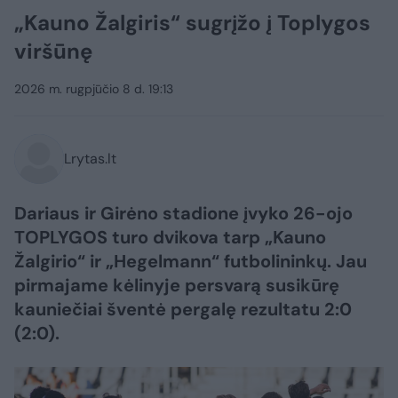
„Kauno Žalgiris“ sugrįžo į Toplygos
viršūnę
2026 m. rugpjūčio 8 d. 19:13
Lrytas.lt
Dariaus ir Girėno stadione įvyko 26-ojo
TOPLYGOS turo dvikova tarp „Kauno
Žalgirio“ ir „Hegelmann“ futbolininkų. Jau
pirmajame kėlinyje persvarą susikūrę
kauniečiai šventė pergalę rezultatu 2:0
(2:0).