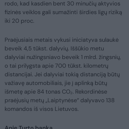
rodo, kad kasdien bent 30 minučių aktyvios
fizinės veiklos gali sumažinti širdies ligų riziką
iki 20 proc.
Praėjusiais metais vykusi iniciatyva sulaukė
beveik 4,5 tūkst. dalyvių. Iššūkio metu
dalyviai nužingsniavo beveik 1 mlrd. žingsnių,
o tai prilygsta apie 700 tūkst. kilometrų
distancijai. Jei dalyviai tokią distanciją būtų
važiavę automobiliais, jie į aplinką būtų
išmetę apie 84 tonas CO₂. Rekordinėse
praėjusių metų „Laiptynėse“ dalyvavo 138
komandos iš visos Lietuvos.
Apie Turto banką