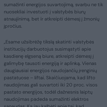
sumažinti energijos suvartojimą, svarbu ne tik
nuosekliai investuoti į valstybės biurų
atnaujinimą, bet ir atkreipti dėmesį į žmonių
įpročius.
„Esame užsibrėžę tikslą skatinti valstybės
institucijų darbuotojus susimąstyti apie
kasdienę elgseną biure, atkreipti dėmesį į
galimybę tausoti energiją ir aplinką. Vienas
daugiausiai energijos naudojančių įrenginių
pastatuose – liftai. Skaičiuojama, kad lifto
naudojimas gali suvartoti iki 20 proc. visos
pastato energijos, todėl dažnesnis laiptų
naudojimas padeda sumažinti elektros
sąnaudas. Ką jau kalbėti apie tai, kad