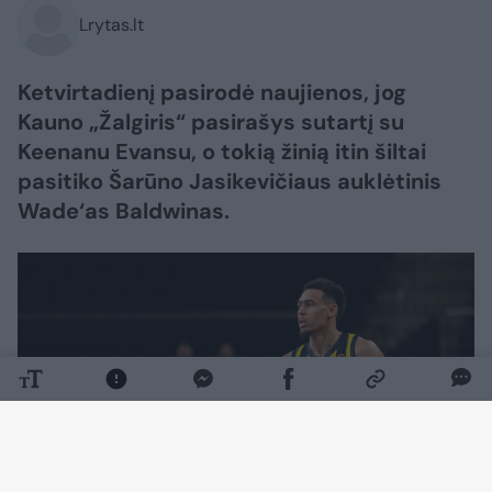
Lrytas.lt
Ketvirtadienį pasirodė naujienos, jog
Kauno „Žalgiris“ pasirašys sutartį su
Keenanu Evansu, o tokią žinią itin šiltai
pasitiko Šarūno Jasikevičiaus auklėtinis
Wade‘as Baldwinas.