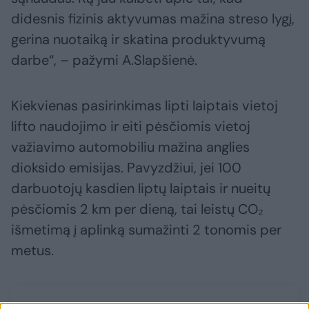
didesnis fizinis aktyvumas mažina streso lygį,
gerina nuotaiką ir skatina produktyvumą
darbe“, – pažymi A.Slapšienė.
Kiekvienas pasirinkimas lipti laiptais vietoj
lifto naudojimo ir eiti pėsčiomis vietoj
važiavimo automobiliu mažina anglies
dioksido emisijas. Pavyzdžiui, jei 100
darbuotojų kasdien liptų laiptais ir nueitų
pėsčiomis 2 km per dieną, tai leistų CO₂
išmetimą į aplinką sumažinti 2 tonomis per
metus.