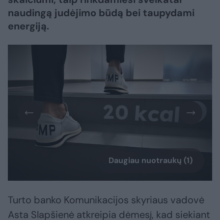
naudingą judėjimo būdą bei taupydami
energiją.
Daugiau nuotraukų (1)
Turto banko Komunikacijos skyriaus vadovė
Asta Slapšienė atkreipia dėmesį, kad siekiant