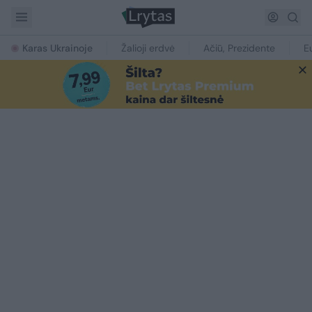
Karas Ukrainoje
Žalioji erdvė
Ačiū, Prezidente
E