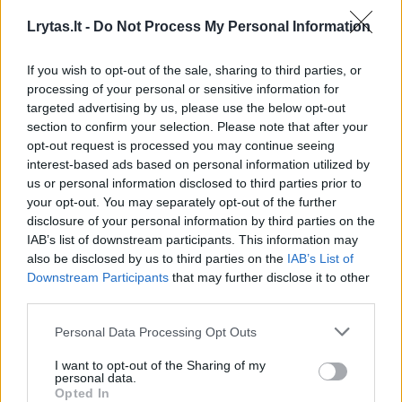
Susiję straipsniai
Lrytas.lt -
Do Not Process My Personal Information
If you wish to opt-out of the sale, sharing to third parties, or
processing of your personal or sensitive information for
targeted advertising by us, please use the below opt-out
section to confirm your selection. Please note that after your
opt-out request is processed you may continue seeing
interest-based ads based on personal information utilized by
us or personal information disclosed to third parties prior to
your opt-out. You may separately opt-out of the further
disclosure of your personal information by third parties on the
Sugrįžimas į rekordinę trasą:
Ukrainos
IAB’s list of downstream participants. This information may
ar lietuviai dar kartą perrašys
žvaigžd
also be disclosed by us to third parties on the
IAB’s List of
ultrabėgimo istoriją?
šešėlis: 
Downstream Participants
that may further disclose it to other
diskvalif
third parties.
Personal Data Processing Opt Outs
I want to opt-out of the Sharing of my
personal data.
Opted In