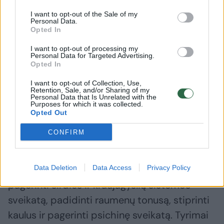
Didesnis fizinis aktyvumas padeda ne tik
I want to opt-out of the Sale of my
tausoti aplinką, bet ir prisideda prie geresnės
Personal Data.
Opted In
emocinės ir fizinės būsenos. Pasaulio
sveikatos organizacija rekomenduoja per
I want to opt-out of processing my
Personal Data for Targeted Advertising.
dieną nueiti bet 10 tūkst. žingsnių. Tyrimų
Opted In
duomenimis, kasdien žingsniuojant
I want to opt-out of Collection, Use,
rekomenduojamą žingsnių kiekį, gyvenimo
Retention, Sale, and/or Sharing of my
Personal Data that Is Unrelated with the
Purposes for which it was collected.
trukmė vidutiniškai gali pailgėti apie 3–5
Opted Out
metus.
CONFIRM
Lipimas laiptais ir vaikščiojimas yra vienos
Data Deletion
Data Access
Privacy Policy
efektyviausių trumpų fizinių veiklų, kurios gali
pagerinti širdies ir kraujagyslių sistemos
sveikatą, padidinti raumenų tonusą, stiprinti
kaulus ir pagerinti psichinę sveikatą. Tyrimai