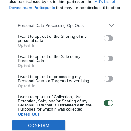
also be disclosed by us to third parties on the
IAB’s List of
Downstream Participants
that may further disclose it to other
Mums tai labai akivaizdu, bet olimpinių
third parties.
žaidynių organizatoriams – ne. Sprendimas
Personal Data Processing Opt Outs
dėl prancūzų dalyvavimo varžybose kalba
pats už save.
I want to opt-out of the Sharing of my
personal data.
Opted In
Galima kiek nori trankyti orą kumščiais, pykti,
I want to opt-out of the Sale of my
Personal Data.
spjaudytis. Svarbu tik tai, kad mūsų nebus
Opted In
olimpiadoje. Mes tikėjome kitu sprendimu ir
I want to opt-out of processing my
dėjome dideles viltis.
Personal Data for Targeted Advertising.
Opted In
I want to opt-out of Collection, Use,
Bet jau praleidome keturis pasaulio
Retention, Sale, and/or Sharing of my
Personal Data that Is Unrelated with the
čempionatus, dabar bus ir olimpinės
Purposes for which it was collected.
Opted Out
žaidynės, o tada bus dar vienas pasaulio
CONFIRM
čempionatas. Nereikia nusiminti – vis tiek