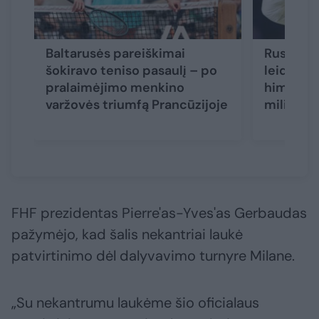
Baltarusės pareiškimai
Rusams š
šokiravo teniso pasaulį – po
leidžiama 
pralaimėjimo menkino
himnas, 
varžovės triumfą Prancūzijoje
milijona
FHF prezidentas Pierre'as-Yves'as Gerbaudas
pažymėjo, kad šalis nekantriai laukė
patvirtinimo dėl dalyvavimo turnyre Milane.
„Su nekantrumu laukėme šio oficialaus