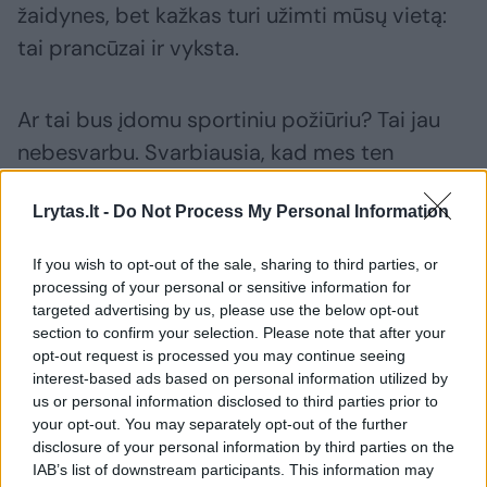
žaidynes, bet kažkas turi užimti mūsų vietą:
tai prancūzai ir vyksta.
Ar tai bus įdomu sportiniu požiūriu? Tai jau
nebesvarbu. Svarbiausia, kad mes ten
nevažiuojame. Ir visiškai nesvarbų, kas
Lrytas.lt -
Do Not Process My Personal Information
važiuos vietoj mūsų: prancūzai, afrikiečiai ar
europiečiai. Tai visiškai neturi jokios
If you wish to opt-out of the sale, sharing to third parties, or
reikšmės. Svarbiausia, kad mes ten
processing of your personal or sensitive information for
targeted advertising by us, please use the below opt-out
nepasirodysime.
section to confirm your selection. Please note that after your
opt-out request is processed you may continue seeing
interest-based ads based on personal information utilized by
O prancūzai pasirodys – ir velniai juos
us or personal information disclosed to third parties prior to
nematė. Aišku vieną – ledo ritulys be Rusijos
your opt-out. You may separately opt-out of the further
disclosure of your personal information by third parties on the
rinktinės nėra niekam toks įdomus žaidynėse.
IAB’s list of downstream participants. This information may