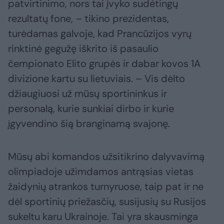
patvirtinimo, nors tai įvyko sudėtingų
rezultatų fone, – tikino prezidentas,
turėdamas galvoje, kad Prancūzijos vyrų
rinktinė gegužę iškrito iš pasaulio
čempionato Elito grupės ir dabar kovos 1A
divizione kartu su lietuviais. – Vis dėlto
džiaugiuosi už mūsų sportininkus ir
personalą, kurie sunkiai dirbo ir kurie
įgyvendino šią branginamą svajonę.
Mūsų abi komandos užsitikrino dalyvavimą
olimpiadoje užimdamos antrąsias vietas
žaidynių atrankos turnyruose, taip pat ir ne ​​
dėl sportinių priežasčių, susijusių su Rusijos
sukeltu karu Ukrainoje. Tai yra skausminga