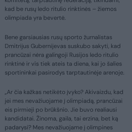
komitetą, tarptautinę federaciją, tikindami,
kad be rusų ledo ritulio rinktinės – žiemos
olimpiada yra bevertė.
Bene garsiausias rusų sporto žurnalistas
Dmitrijus Gubernijevas suskubo sakyti, kad
prancūzai nėra galingoji Rusijos ledo ritulio
rinktinė ir vis tiek ateis ta diena, kai jo šalies
sportininkai pasirodys tarptautinėje arenoje.
„Ar čia kažkas netikėto įvyko? Akivaizdu, kad
jei mes nevažiuojame į olimpiadą, prancūzai
eis pirmieji po brūkšnio. Jie buvo realiausi
kandidatai. Žinoma, gaila, tai erzina, bet ką
padarysi? Mes nevažiuojame į olimpines