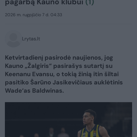
pagarbą Kauno klubui
(1)
2026 m. rugpjūčio 7 d. 04:33
Lrytas.lt
Ketvirtadienį pasirodė naujienos, jog
Kauno „Žalgiris“ pasirašys sutartį su
Keenanu Evansu, o tokią žinią itin šiltai
pasitiko Šarūno Jasikevičiaus auklėtinis
Wade‘as Baldwinas.