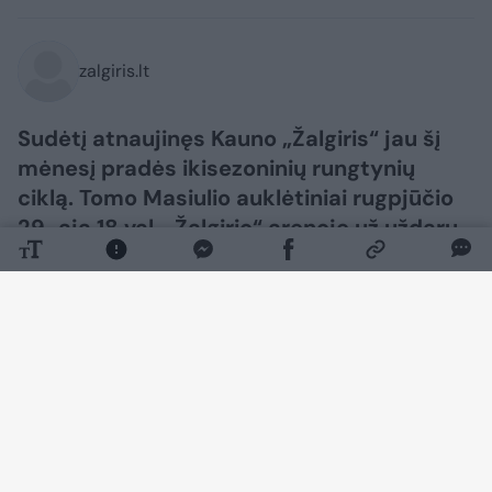
zalgiris.lt
Sudėtį atnaujinęs Kauno „Žalgiris“ jau šį
mėnesį pradės ikisezoninių rungtynių
ciklą. Tomo Masiulio auklėtiniai rugpjūčio
29-ąją 18 val. „Žalgirio“ arenoje už uždarų
durų susitiks su Rygos „Zelli“ klubu, o
dvikovą tiesiogiai transliuos „Žalgiris
Insider“.