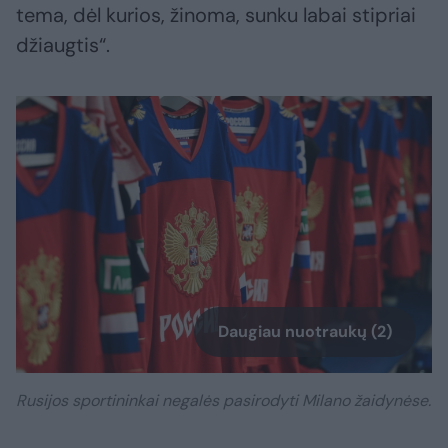
tema, dėl kurios, žinoma, sunku labai stipriai
džiaugtis“.
Daugiau nuotraukų (2)
Rusijos sportininkai negalės pasirodyti Milano žaidynėse.