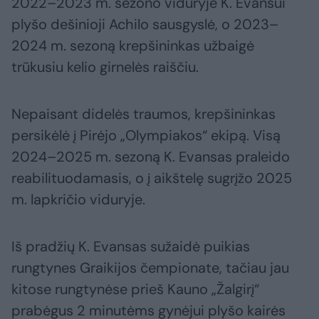
2022–2023 m. sezono viduryje K. Evansui
plyšo dešinioji Achilo sausgyslė, o 2023–
2024 m. sezoną krepšininkas užbaigė
trūkusiu kelio girnelės raiščiu.
Nepaisant didelės traumos, krepšininkas
persikėlė į Pirėjo „Olympiakos“ ekipą. Visą
2024–2025 m. sezoną K. Evansas praleido
reabilituodamasis, o į aikštelę sugrįžo 2025
m. lapkričio viduryje.
Iš pradžių K. Evansas sužaidė puikias
rungtynes Graikijos čempionate, tačiau jau
kitose rungtynėse prieš Kauno „Žalgirį“
prabėgus 2 minutėms gynėjui plyšo kairės