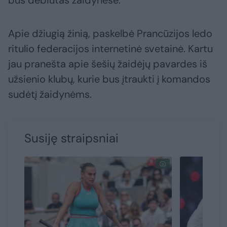
bus debiutas žaidynėse.
Apie džiugią žinią, paskelbė Prancūzijos ledo
ritulio federacijos internetinė svetainė. Kartu
jau pranešta apie šešių žaidėjų pavardes iš
užsienio klubų, kurie bus įtraukti į komandos
sudėtį žaidynėms.
Susiję straipsniai