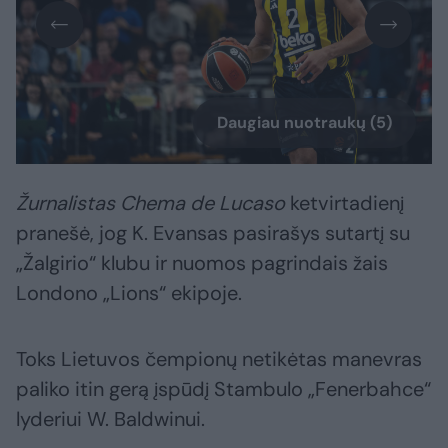
Daugiau nuotraukų (5)
Žurnalistas Chema de Lucaso
ketvirtadienį
pranešė, jog K. Evansas pasirašys sutartį su
„Žalgirio“ klubu ir nuomos pagrindais žais
Londono „Lions“ ekipoje.
Toks Lietuvos čempionų netikėtas manevras
paliko itin gerą įspūdį Stambulo „Fenerbahce“
lyderiui W. Baldwinui.