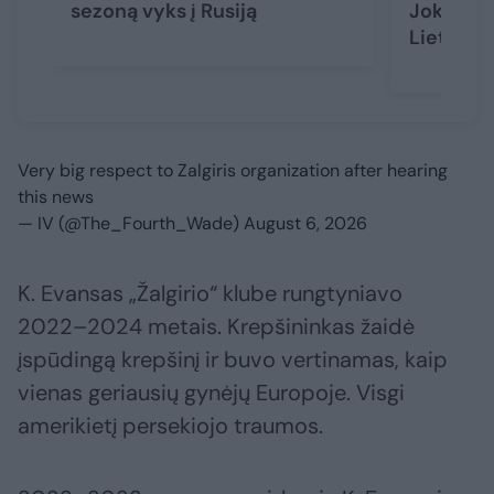
sezoną vyks į Rusiją
Jokubait
Lietuvoj
Very big respect to Zalgiris organization after hearing
this news
— IV (@The_Fourth_Wade)
August 6, 2026
K. Evansas „Žalgirio“ klube rungtyniavo
2022–2024 metais. Krepšininkas žaidė
įspūdingą krepšinį ir buvo vertinamas, kaip
vienas geriausių gynėjų Europoje. Visgi
amerikietį persekiojo traumos.