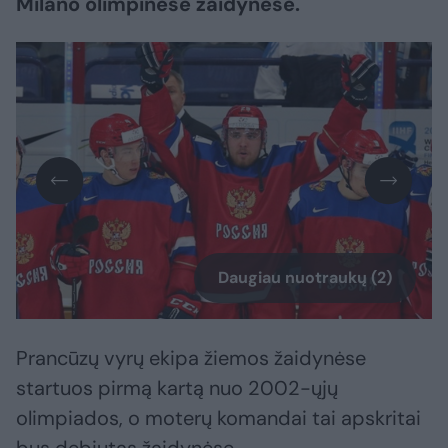
Milano olimpinėse žaidynėse.
Daugiau nuotraukų (2)
Prancūzų vyrų ekipa žiemos žaidynėse
startuos pirmą kartą nuo 2002-ųjų
olimpiados, o moterų komandai tai apskritai