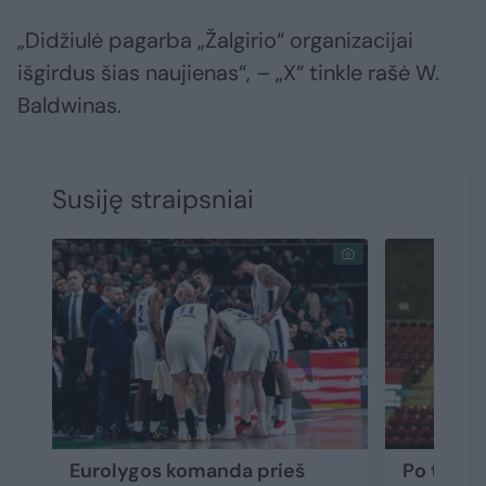
„Didžiulė pagarba „Žalgirio“ organizacijai
išgirdus šias naujienas“, – „X“ tinkle rašė W.
Baldwinas.
Susiję straipsniai
Eurolygos komanda prieš
Po traumo