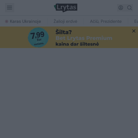
Karas Ukrainoje
Žalioji erdvė
Ačiū, Prezidente
E