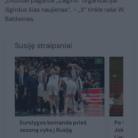
„Didžiulė pagarba „Žalgirio“ organizacijai
išgirdus šias naujienas“, – „X“ tinkle rašė W.
Baldwinas.
Susiję straipsniai
Eurolygos komanda prieš
Po traumo
sezoną vyks į Rusiją
Jokubait
Lietuvoj