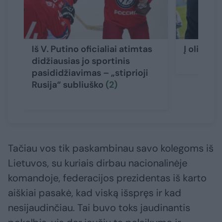
Iš V. Putino oficialiai atimtas
Į olimpin
didžiausias jo sportinis
pasididžiavimas – „stiprioji
Rusija“ subliuško
(2)
Tačiau vos tik paskambinau savo kolegoms iš
Lietuvos, su kuriais dirbau nacionalinėje
komandoje, federacijos prezidentas iš karto
aiškiai pasakė, kad viską išspręs ir kad
nesijaudinčiau. Tai buvo toks jaudinantis