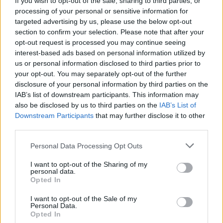
If you wish to opt-out of the sale, sharing to third parties, or
Gorobecas.
processing of your personal or sensitive information for
targeted advertising by us, please use the below opt-out
section to confirm your selection. Please note that after your
biatlonas
karas Ukrainoje
opt-out request is processed you may continue seeing
interest-based ads based on personal information utilized by
us or personal information disclosed to third parties prior to
your opt-out. You may separately opt-out of the further
disclosure of your personal information by third parties on the
Komentuoti po šiuo straipsniu
IAB’s list of downstream participants. This information may
also be disclosed by us to third parties on the
IAB’s List of
Komentuoti gali tik Lrytas registruoti vartotojai.
Downstream Participants
that may further disclose it to other
third parties.
Prisijunkite prie registruotų vartotojų
bendruomenės ir bendraukite komentaruose!
Personal Data Processing Opt Outs
I want to opt-out of the Sharing of my
personal data.
Rodyti komentarus
Opted In
I want to opt-out of the Sale of my
Prisijungti komentatoriams
Personal Data.
Opted In