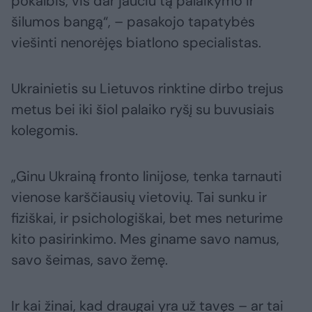
pokalbis, vis dar jaučiu tą palaikymo ir
šilumos bangą“, – pasakojo tapatybės
viešinti nenorėjęs biatlono specialistas.
Ukrainietis su Lietuvos rinktine dirbo trejus
metus bei iki šiol palaiko ryšį su buvusiais
kolegomis.
„Ginu Ukrainą fronto linijose, tenka tarnauti
vienose karščiausių vietovių. Tai sunku ir
fiziškai, ir psichologiškai, bet mes neturime
kito pasirinkimo. Mes giname savo namus,
savo šeimas, savo žemę.
Ir kai žinai, kad draugai yra už tavęs – ar tai