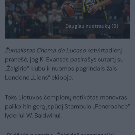
Daugiau nuotraukų (5)
Žurnalistas Chema de Lucaso
ketvirtadienį
pranešė, jog K. Evansas pasirašys sutartį su
„Žalgirio“ klubu ir nuomos pagrindais žais
Londono „Lions“ ekipoje.
Toks Lietuvos čempionų netikėtas manevras
paliko itin gerą įspūdį Stambulo „Fenerbahce“
lyderiui W. Baldwinui.