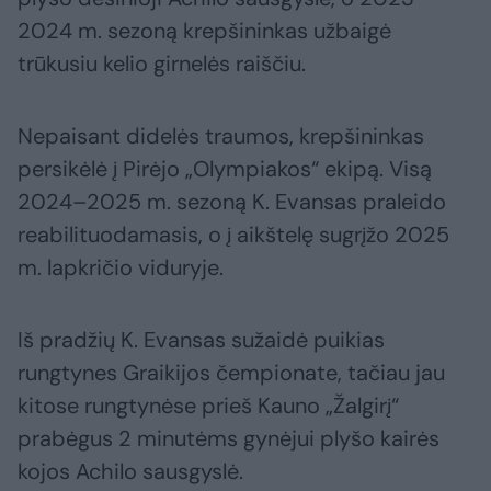
2024 m. sezoną krepšininkas užbaigė
trūkusiu kelio girnelės raiščiu.
Nepaisant didelės traumos, krepšininkas
persikėlė į Pirėjo „Olympiakos“ ekipą. Visą
2024–2025 m. sezoną K. Evansas praleido
reabilituodamasis, o į aikštelę sugrįžo 2025
m. lapkričio viduryje.
Iš pradžių K. Evansas sužaidė puikias
rungtynes Graikijos čempionate, tačiau jau
kitose rungtynėse prieš Kauno „Žalgirį“
prabėgus 2 minutėms gynėjui plyšo kairės
kojos Achilo sausgyslė.