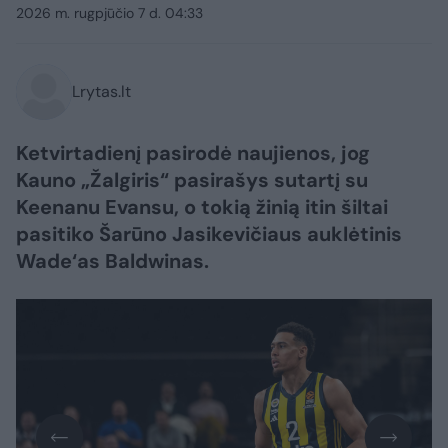
2026 m. rugpjūčio 7 d. 04:33
Lrytas.lt
Ketvirtadienį pasirodė naujienos, jog
Kauno „Žalgiris“ pasirašys sutartį su
Keenanu Evansu, o tokią žinią itin šiltai
pasitiko Šarūno Jasikevičiaus auklėtinis
Wade‘as Baldwinas.