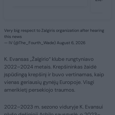
Very big respect to Zalgiris organization after hearing
this news
— IV (@The_Fourth_Wade)
August 6, 2026
K. Evansas „Žalgirio“ klube rungtyniavo
2022–2024 metais. Krepšininkas žaidė
įspūdingą krepšinį ir buvo vertinamas, kaip
vienas geriausių gynėjų Europoje. Visgi
amerikietį persekiojo traumos.
2022–2023 m. sezono viduryje K. Evansui
plyšo dešinioji Achilo sausgyslė, o 2023–