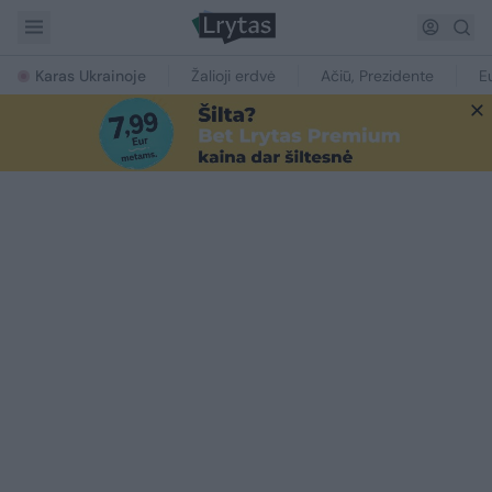
Karas Ukrainoje
Žalioji erdvė
Ačiū, Prezidente
E