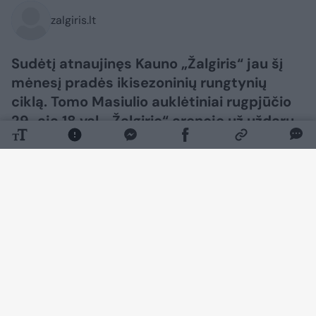
zalgiris.lt
Sudėtį atnaujinęs Kauno „Žalgiris“ jau šį
mėnesį pradės ikisezoninių rungtynių
ciklą. Tomo Masiulio auklėtiniai rugpjūčio
29-ąją 18 val. „Žalgirio“ arenoje už uždarų
durų susitiks su Rygos „Zelli“ klubu, o
dvikovą tiesiogiai transliuos „Žalgiris
Insider“.