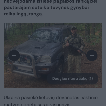
nedvejodama ištiesė pagalbos ranką bei
pastarajam suteikė tėvynės gynybai
reikalingą įrangą.
Daugiau nuotraukų (1)
Ukrainą pasiekė lietuvių dovanotas naktinio
matymo prietaisas ir visureigis.