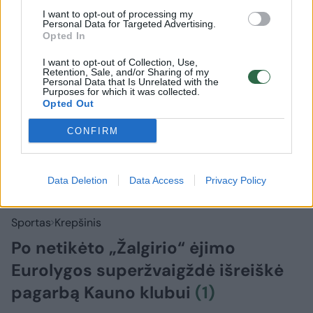
I want to opt-out of processing my
Personal Data for Targeted Advertising.
Opted In
I want to opt-out of Collection, Use,
Retention, Sale, and/or Sharing of my
Personal Data that Is Unrelated with the
Purposes for which it was collected.
Opted Out
CONFIRM
Data Deletion
Data Access
Privacy Policy
Sportas
Krepšinis
Po netikėto „Žalgirio“ ėjimo
Eurolygos superžvaigždė išreiškė
pagarbą Kauno klubui
(1)