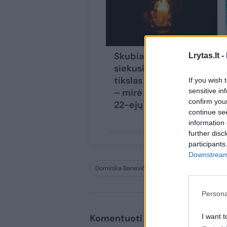
Skubiai svorį mesti
Lrytas.lt -
siekusio kovotojo
tikslas virto tragedija
If you wish 
sensitive in
– mirė būdamas vos
confirm you
22-ejų
continue se
information 
further disc
participants
Downstream 
Dominika Banevič Bgirl Nicka
breikas
Persona
I want t
Komentuoti po šiuo straipsniu