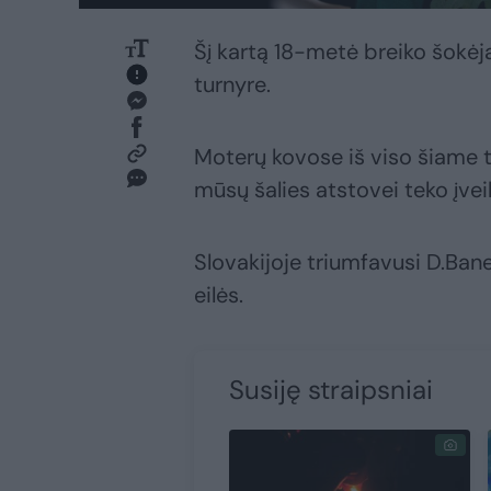
Šį kartą 18-metė breiko šokėj
turnyre.
Moterų kovose iš viso šiame tu
mūsų šalies atstovei teko įvei
Slovakijoje triumfavusi D.Ban
eilės.
Susiję straipsniai