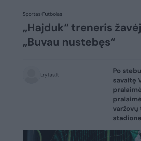
Sportas
Futbolas
„Hajduk“ treneris žavėj
„Buvau nustebęs“
Po stebu
Lrytas.lt
savaitę 
pralaimė
pralaimė
varžovų 
stadione