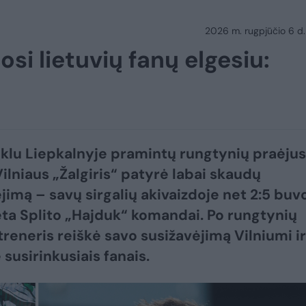
2026 m. rugpjūčio 6 d.
osi lietuvių fanų elgesiu:
klu Liepkalnyje pramintų rungtynių praėjus
Vilniaus „Žalgiris“ patyrė labai skaudų
jimą – savų sirgalių akivaizdoje net 2:5 buv
ta Splito „Hajduk“ komandai. Po rungtynių
treneris reiškė savo susižavėjimą Vilniumi ir
 susirinkusiais fanais.