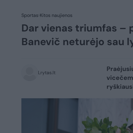
Sportas
Kitos naujienos
Dar vienas triumfas – 
Banevič neturėjo sau l
Praėjusi
Lrytas.lt
vicečemp
ryškiaus