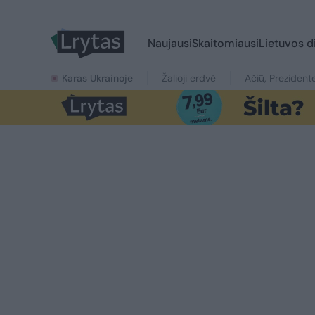
Naujausi
Skaitomiausi
Lietuvos d
Karas Ukrainoje
Žalioji erdvė
Ačiū, Prezident