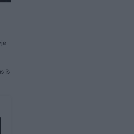
yje
s iš