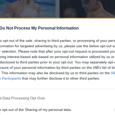
A. Šidlauskas įplaukė
Lietuvos plaukikų
Do Not Process My Personal Information
į pasaulio
šou planetos
čempionato pusfinalį
pirmenybėse – krito
to opt-out of the sale, sharing to third parties, or processing of your per
formation for targeted advertising by us, please use the below opt-out s
ir turėjo pažadą:
16 metų nepajudintas
r selection. Please note that after your opt-out request is processed y
„Vakare bus geriau“
rekordas!
eing interest-based ads based on personal information utilized by us or
disclosed to third parties prior to your opt-out. You may separately opt-
losure of your personal information by third parties on the IAB’s list of
. This information may also be disclosed by us to third parties on the
IA
Participants
that may further disclose it to other third parties.
l Data Processing Opt Outs
o opt-out of the Sharing of my personal data.