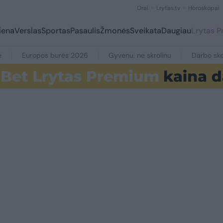
Orai
Lrytas.tv
Horoskopai
iena
Verslas
Sportas
Pasaulis
Žmonės
Sveikata
Daugiau
Lrytas 
e
Europos burės 2026
Gyvenu, ne skrolinu
Darbo ske