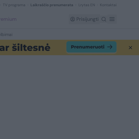
TV programa
Laikraščio prenumerata
Lrytas EN
Kontaktai
Premium
Prisijungti
lbimai