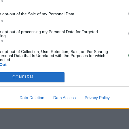
In
uoti vartotojai. Prisijunkite prie registruotų vartotojų
o opt-out of the Sale of my Personal Data.
omentaruose!
In
to opt-out of processing my Personal Data for Targeted
ing.
Prisijungti komentatoria
In
o opt-out of Collection, Use, Retention, Sale, and/or Sharing
ersonal Data that Is Unrelated with the Purposes for which it
lected.
Out
CONFIRM
Data Deletion
Data Access
Privacy Policy