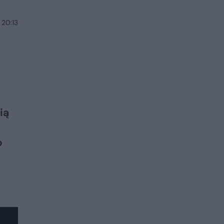
 20:13
ią
o