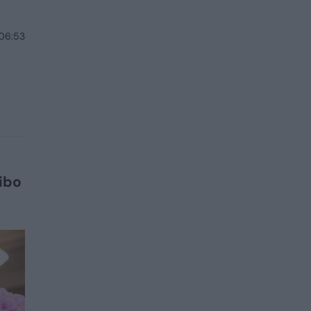
 06:53
ibo