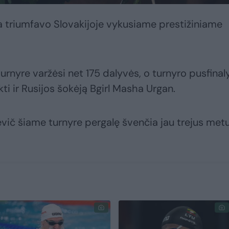
a triumfavo Slovakijoje vykusiame prestižiniame
rnyre varžėsi net 175 dalyvės, o turnyro pusfinal
kti ir Rusijos šokėją Bgirl Masha Urgan.
evič šiame turnyre pergalę švenčia jau trejus metu