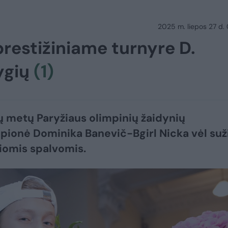
2025 m. liepos 27 d.
prestižiniame turnyre D.
ygių
(1)
ų metų Paryžiaus olimpinių žaidynių
ionė Dominika Banevič-Bgirl Nicka vėl suž
iomis spalvomis.