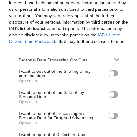
interest-based ads based on personal information utilized by
Kartu su komanda dabar darome viską, kad
us or personal information disclosed to third parties prior to
išsiaiškintume, kaip tai galėjo nutikti.
your opt-out. You may separately opt-out of the further
disclosure of your personal information by third parties on the
Bendradarbiaujame su Glory, dirbame su
IAB’s list of downstream participants. This information may
laboratorijomis, tikriname papildus ir
also be disclosed by us to third parties on the
IAB’s List of
Downstream Participants
that may further disclose it to other
produktus, laikomės griežtos grandinės, kad
third parties.
būtų galima nustatyti tikslų patekimo kelią.
Personal Data Processing Opt Outs
I want to opt-out of the Sharing of my
personal data.
Opted In
I want to opt-out of the Sale of my
Personal Data.
Opted In
I want to opt-out of processing my
Personal Data for Targeted Advertising.
Opted In
I want to opt-out of Collection, Use,