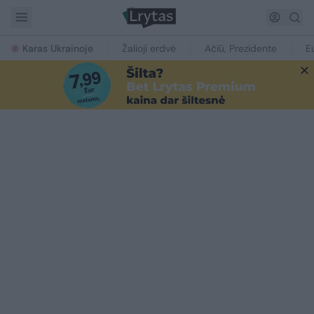
Karas Ukrainoje
Žalioji erdvė
Ačiū, Prezidente
E