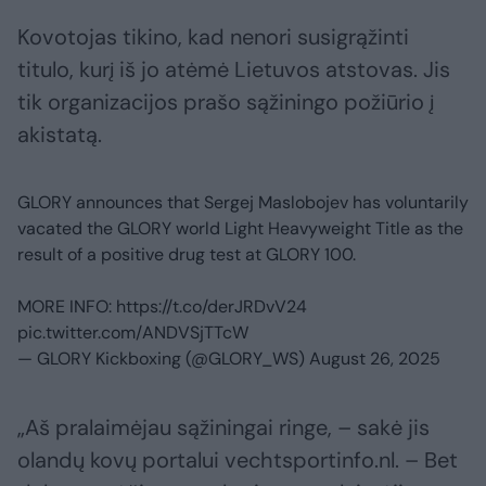
Kovotojas tikino, kad nenori susigrąžinti
titulo, kurį iš jo atėmė Lietuvos atstovas. Jis
tik organizacijos prašo sąžiningo požiūrio į
akistatą.
GLORY announces that Sergej Maslobojev has voluntarily
vacated the GLORY world Light Heavyweight Title as the
result of a positive drug test at GLORY 100.
MORE INFO:
https://t.co/derJRDvV24
pic.twitter.com/ANDVSjTTcW
— GLORY Kickboxing (@GLORY_WS)
August 26, 2025
„Aš pralaimėjau sąžiningai ringe, – sakė jis
olandų kovų portalui vechtsportinfo.nl. – Bet