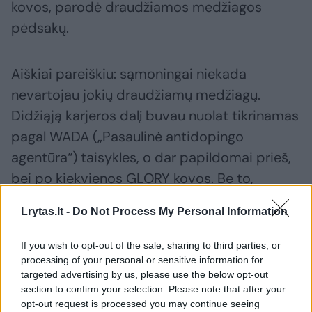
kovos, parodė draudžiamos medžiagos
pėdsakų.
Aiškiai pareiškiu: sąmoningai niekada
nevartojau jokių draudžiamų medžiagų.
Didžiąją karjeros dalį buvau nuolat tikrinamas
pagal WADA („Pasaulinė antidopingo
agentūra“) taisykles, o dar papildomai prieš,
bei po kiekvienos GLORY kovos. Be to,
medžiaga apie kurią vėliau pranešiu yra ypač
Lrytas.lt -
Do Not Process My Personal Information
lengvai aptinkama ir skirta svorio augimui, kai
man atvirkščiai prieš kovas visada reikia
If you wish to opt-out of the sale, sharing to third parties, or
mesti daug svorio, tad net elementari logika
processing of your personal or sensitive information for
targeted advertising by us, please use the below opt-out
sako, kad tam nėra jokios prasmės.
section to confirm your selection. Please note that after your
opt-out request is processed you may continue seeing