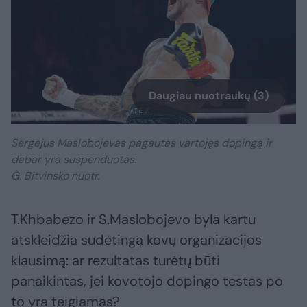
Daugiau nuotraukų (3)
Sergejus Maslobojevas pagautas vartojęs dopingą ir
dabar yra suspenduotas.
G. Bitvinsko nuotr.
T.Khbabezo ir S.Maslobojevo byla kartu
atskleidžia sudėtingą kovų organizacijos
klausimą: ar rezultatas turėtų būti
panaikintas, jei kovotojo dopingo testas po
to yra teigiamas?