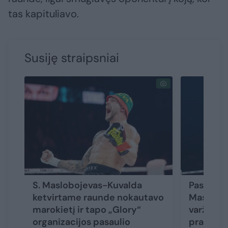
tas kapituliavo.
Susiję straipsniai
S. Maslobojevas-Kuvalda
Pasaulio
ketvirtame raunde nokautavo
Maslobo
marokietį ir tapo „Glory“
varžovam
organizacijos pasaulio
prakalbo