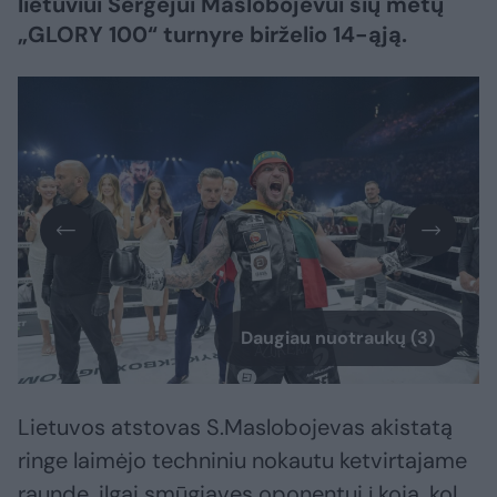
lietuviui Sergejui Maslobojevui šių metų
„GLORY 100“ turnyre birželio 14-ąją.
Daugiau nuotraukų (3)
Lietuvos atstovas S.Maslobojevas akistatą
ringe laimėjo techniniu nokautu ketvirtajame
raunde, ilgai smūgiavęs oponentui į koją, kol