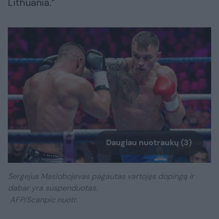
Lithuania.“
Daugiau nuotraukų (3)
Sergejus Maslobojevas pagautas vartojęs dopingą ir
dabar yra suspenduotas.
AFP/Scanpic nuotr.