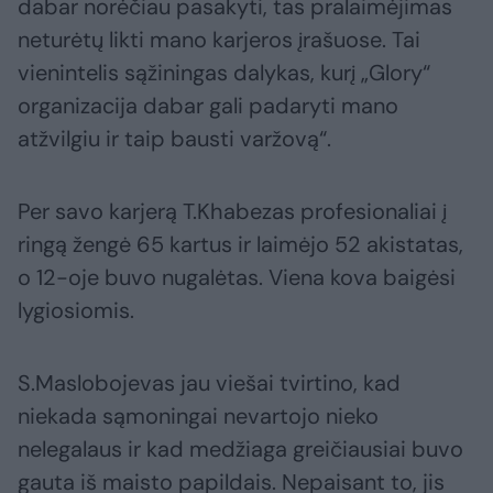
dabar norėčiau pasakyti, tas pralaimėjimas
neturėtų likti mano karjeros įrašuose. Tai
vienintelis sąžiningas dalykas, kurį „Glory“
organizacija dabar gali padaryti mano
atžvilgiu ir taip bausti varžovą“.
Per savo karjerą T.Khabezas profesionaliai į
ringą žengė 65 kartus ir laimėjo 52 akistatas,
o 12-oje buvo nugalėtas. Viena kova baigėsi
lygiosiomis.
S.Maslobojevas jau viešai tvirtino, kad
niekada sąmoningai nevartojo nieko
nelegalaus ir kad medžiaga greičiausiai buvo
gauta iš maisto papildais. Nepaisant to, jis