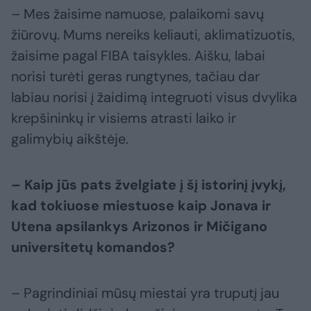
– Mes žaisime namuose, palaikomi savų
žiūrovų. Mums nereiks keliauti, aklimatizuotis,
žaisime pagal FIBA taisykles. Aišku, labai
norisi turėti geras rungtynes, tačiau dar
labiau norisi į žaidimą integruoti visus dvylika
krepšininkų ir visiems atrasti laiko ir
galimybių aikštėje.
– Kaip jūs pats žvelgiate į šį istorinį įvykį,
kad tokiuose miestuose kaip Jonava ir
Utena apsilankys Arizonos ir Mičigano
universitetų komandos?
– Pagrindiniai mūsų miestai yra truputį jau