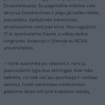
Druskininkuose. Su pagrindine rinktine vyks
aktyvus bendravimas ir jeigu jai kažko reikės,
pavyzdžiui, žaidybinės treniruotės,
atvažiuosime vieni pas kitus. Nuo rugpjūčio
17 d. sportuosime Kaune, o vėliau laukia
rungtynės Jonavoje ir Utenoje su NCAA
universitetais.
– Vyrai susirenka po vasaros ir, nors jų
pasiruošimo lygis bus skirtingas, kiek teko
kalbėtis, vis tiek visi jau sportuoja ir ruošiasi
sezonui, todėl vakarinėse treniruotėse
galėsime iškart eiti prie krepšinio reikalų.