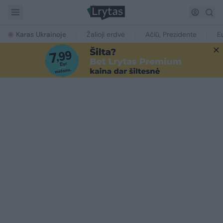
Karas Ukrainoje
Žalioji erdvė
Ačiū, Prezidente
E