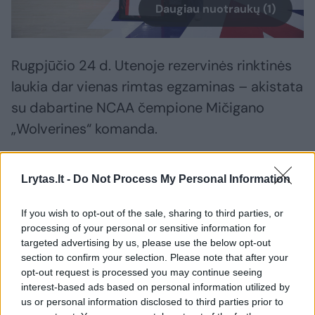
Daugiau nuotraukų (1)
Rugpjūčio 24 d. Utenoje rezervinės rinktinės
laukia dar vienas rimtas egzaminas – akistata
su dabartine NCAA čempione Mičigano
„Wolverines“ komanda.
Bilietai į šias kontrolines rungtynes sparčiai
Lrytas.lt -
Do Not Process My Personal Information
tirpsta, o juos galite įsigyti čia. Ten pat dar
If you wish to opt-out of the sale, sharing to third parties, or
galima įsigyti ir bilietus į pagrindinės vyrų
processing of your personal or sensitive information for
rinktinės kontrolinius mūšius su NCAA
targeted advertising by us, please use the below opt-out
ekipomis bei Estijos nacionaline komanda.
section to confirm your selection. Please note that after your
opt-out request is processed you may continue seeing
Taip pat pekyboje jau pasirodė ir bilietai į
interest-based ads based on personal information utilized by
pasaulio čempionato atrankos mūšį
us or personal information disclosed to third parties prior to