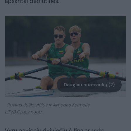
apskritai debiutinės.
Daugiau nuotraukų (2)
Povilas Juškevičius ir Arnedas Kelmelis
LIF/B.Czucz nuotr.
Vyrų pavienių dviviečių A finalas vyks