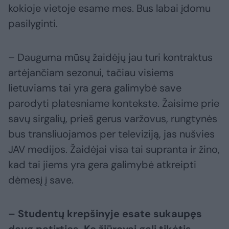
kokioje vietoje esame mes. Bus labai įdomu
pasilyginti.
– Dauguma mūsų žaidėjų jau turi kontraktus
artėjančiam sezonui, tačiau visiems
lietuviams tai yra gera galimybė save
parodyti platesniame kontekste. Žaisime prie
savų sirgalių, prieš gerus varžovus, rungtynės
bus transliuojamos per televiziją, jas nušvies
JAV medijos. Žaidėjai visa tai supranta ir žino,
kad tai jiems yra gera galimybė atkreipti
dėmesį į save.
– Studentų krepšinyje esate sukaupęs
daug patirties. Ko žiūrovai gali tikėtis