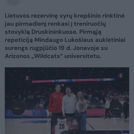
Lietuvos rezervinę vyrų krepšinio rinktinė
jau pirmadienį renkasi į treniruočių
stovyklą Druskininkuose. Pirmąją
repeticiją Mindaugo Lukošiaus auklėtiniai
surengs rugpjūčio 19 d. Jonavoje su
Arizonos „Wildcats“ universitetu.