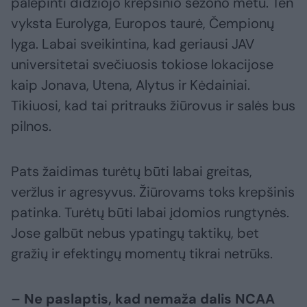
palepinti didžiojo krepšinio sezono metu. Ten
vyksta Eurolyga, Europos taurė, Čempionų
lyga. Labai sveikintina, kad geriausi JAV
universitetai svečiuosis tokiose lokacijose
kaip Jonava, Utena, Alytus ir Kėdainiai.
Tikiuosi, kad tai pritrauks žiūrovus ir salės bus
pilnos.
Pats žaidimas turėtų būti labai greitas,
veržlus ir agresyvus. Žiūrovams toks krepšinis
patinka. Turėtų būti labai įdomios rungtynės.
Jose galbūt nebus ypatingų taktikų, bet
gražių ir efektingų momentų tikrai netrūks.
– Ne paslaptis, kad nemaža dalis NCAA