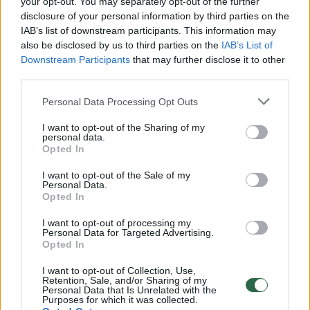
your opt-out. You may separately opt-out of the further
rugpjūčio 31 d. Vilniuje su Bosnijos ir
disclosure of your personal information by third parties on the
Hercegovinos rinktine.
IAB’s list of downstream participants. This information may
also be disclosed by us to third parties on the
IAB’s List of
Downstream Participants
that may further disclose it to other
LTU.BASKETBALL svetainė su Lietuvos
third parties.
rezervinės rinktinės treneriu M. Lukošiumi
Personal Data Processing Opt Outs
kalbėjosi apie pasirinktą dvyliktuką,
I want to opt-out of the Sharing of my
krepšininkų motyvaciją ir laukiantį unikalų
personal data.
Opted In
reginį Jonavos bei Utenos žiūrovams.
I want to opt-out of the Sale of my
Personal Data.
Opted In
Susiję straipsniai
I want to opt-out of processing my
Personal Data for Targeted Advertising.
Opted In
I want to opt-out of Collection, Use,
Retention, Sale, and/or Sharing of my
Personal Data that Is Unrelated with the
Purposes for which it was collected.