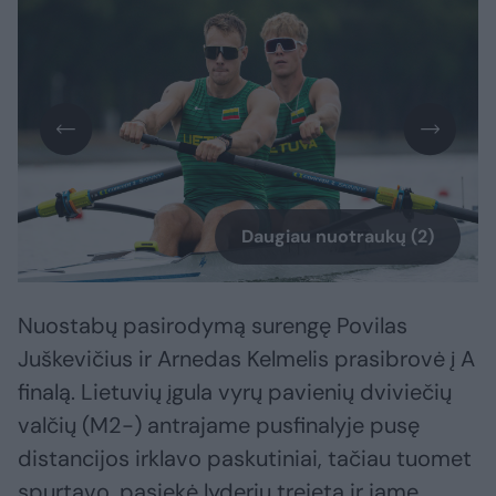
Daugiau nuotraukų (2)
Nuostabų pasirodymą surengę Povilas
Juškevičius ir Arnedas Kelmelis prasibrovė į A
finalą. Lietuvių įgula vyrų pavienių dviviečių
valčių (M2-) antrajame pusfinalyje pusę
distancijos irklavo paskutiniai, tačiau tuomet
spurtavo, pasiekė lyderių trejetą ir jame