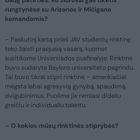
rungtynėse su Arizonos ir Mičigano
komandomis?
– Paskutinį kartą prieš JAV studentų rinktinę
teko žaisti praėjusią vasarą, kuomet
susitikome Universiados pusfinalyje. Rinktinė
buvo sudaryta Bayloro universiteto pagrindu.
Tai buvo tikrai stipri rinktinė – amerikiečiai
mėgsta labai agresyvią gynybą, spaudimą,
dvigubinimus. Puolime jie remiasi dideliu
greičiu ir individualiu talentu.
– O kokios mūsų rinktinės stiprybės?