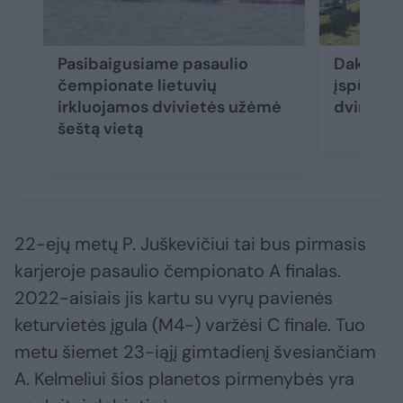
Pasibaigusiame pasaulio
Dakaro r
čempionate lietuvių
įspūding
irkluojamos dvivietės užėmė
dviračių 
šeštą vietą
22-ejų metų P. Juškevičiui tai bus pirmasis
karjeroje pasaulio čempionato A finalas.
2022-aisiais jis kartu su vyrų pavienės
keturvietės įgula (M4-) varžėsi C finale. Tuo
metu šiemet 23-iąjį gimtadienį švesiančiam
A. Kelmeliui šios planetos pirmenybės yra