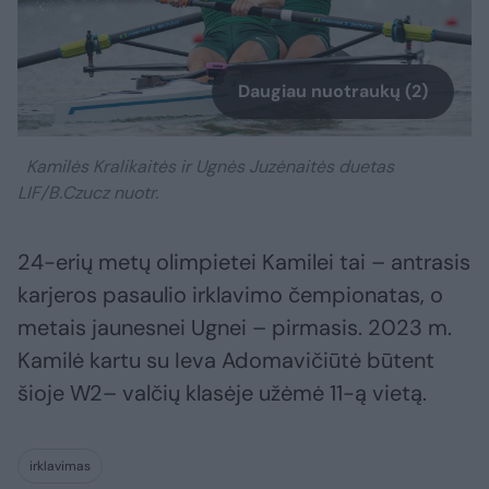
Daugiau nuotraukų (2)
Kamilės Kralikaitės ir Ugnės Juzėnaitės duetas
LIF/B.Czucz nuotr.
24-erių metų olimpietei Kamilei tai – antrasis
karjeros pasaulio irklavimo čempionatas, o
metais jaunesnei Ugnei – pirmasis. 2023 m.
Kamilė kartu su Ieva Adomavičiūtė būtent
šioje W2– valčių klasėje užėmė 11-ą vietą.
irklavimas