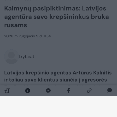
Kaimynų pasipiktinimas: Latvijos
agentūra savo krepšininkus bruka
rusams
2026 m. rugpjūčio 9 d. 11:34
Lrytas.lt
Latvijos krepšinio agentas Artūras Kalnitis
ir toliau savo klientus siunčia į agresorės
Rusijos klubus, o federacija dėl to nieko
negali padaryti.