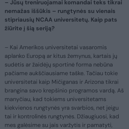
– Jūsų treniruojamai komandai teks tikrai
nemažas iššūkis – rungtynės su vienais
stipriausių NCAA universitetų. Kaip pats
žiūrite į šią seriją?
– Kai Amerikos universitetai vasaromis
aplanko Europą ar kitus žemynus, kartais jų
sudėtis ar žaidėjų sportinė forma nebūna
pačiame aukščiausiame taške. Tačiau tokie
universitetai kaip Mičiganas ir Arizona tikrai
brangina savo krepšinio programos vardą. Aš
manyčiau, kad tokiems universitetams
kiekvienos rungtynės yra svarbios, net jeigu
tai ir kontrolinės rungtynės. Džiaugiuosi, kad
mes galėsime su jais varžytis ir pamatyti,