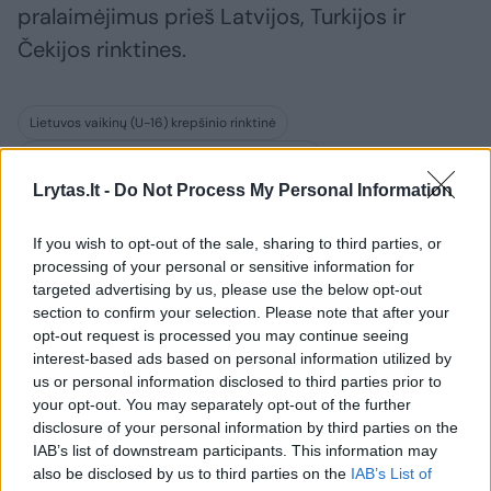
pralaimėjimus prieš Latvijos, Turkijos ir
Čekijos rinktines.
Lietuvos vaikinų (U-16) krepšinio rinktinė
Europos vaikinų (U-16) krepšinio čempionatas
Lrytas.lt -
Do Not Process My Personal Information
Lietuvos jaunimo krepšinio rinktinė
If you wish to opt-out of the sale, sharing to third parties, or
processing of your personal or sensitive information for
targeted advertising by us, please use the below opt-out
Komentuoti po šiuo straipsniu
section to confirm your selection. Please note that after your
opt-out request is processed you may continue seeing
Komentuoti gali tik Lrytas registruoti vartotojai.
interest-based ads based on personal information utilized by
us or personal information disclosed to third parties prior to
Prisijunkite prie registruotų vartotojų
your opt-out. You may separately opt-out of the further
bendruomenės ir bendraukite komentaruose!
disclosure of your personal information by third parties on the
IAB’s list of downstream participants. This information may
also be disclosed by us to third parties on the
IAB’s List of