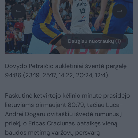
Daugiau nuotraukų (1)
Dovydo Petraičio auklėtiniai šventė pergalę
94:86 (23:19, 25:17, 14:22, 20:24, 12:4).
Paskutinė ketvirtojo kėlinio minutė prasidėjo
lietuviams pirmaujant 80:79, tačiau Luca-
Andrei Dogaru dvitaškiu išvedė rumunus į
priekį, o Ericas Craciunas pataikęs vieną
baudos metimą varžovų persvarą