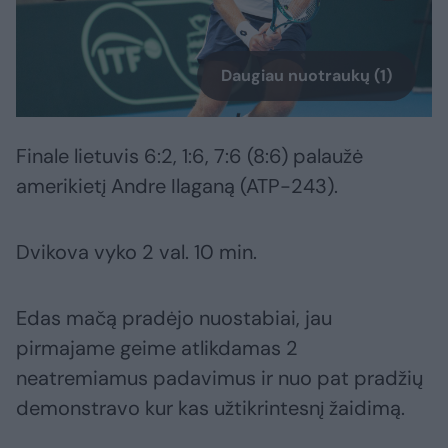
Daugiau nuotraukų (1)
Finale lietuvis 6:2, 1:6, 7:6 (8:6) palaužė
amerikietį Andre Ilaganą (ATP-243).
Dvikova vyko 2 val. 10 min.
Edas mačą pradėjo nuostabiai, jau
pirmajame geime atlikdamas 2
neatremiamus padavimus ir nuo pat pradžių
demonstravo kur kas užtikrintesnį žaidimą.