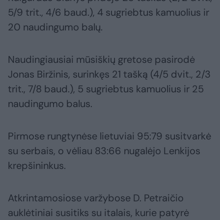
5/9 trit., 4/6 baud.), 4 sugriebtus kamuolius ir
20 naudingumo balų.
Naudingiausiai mūsiškių gretose pasirodė
Jonas Biržinis, surinkęs 21 tašką (4/5 dvit., 2/3
trit., 7/8 baud.), 5 sugriebtus kamuolius ir 25
naudingumo balus.
Pirmose rungtynėse lietuviai 95:79 susitvarkė
su serbais, o vėliau 83:66 nugalėjo Lenkijos
krepšininkus.
Atkrintamosiose varžybose D. Petraičio
auklėtiniai susitiks su italais, kurie patyrė