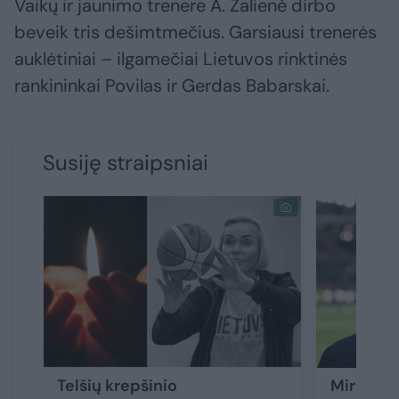
Vaikų ir jaunimo trenere A. Žalienė dirbo
beveik tris dešimtmečius. Garsiausi trenerės
auklėtiniai – ilgamečiai Lietuvos rinktinės
rankininkai Povilas ir Gerdas Babarskai.
Susiję straipsniai
Telšių krepšinio
Mirė gars