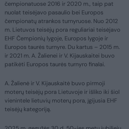
čempionatuose 2016 ir 2020 m., taip pat
nuolat teisėjavo pasaulio bei Europos
čempionatų atrankos turnyruose. Nuo 2012
m. Lietuvos teisėjų pora reguliariai teisėjavo
EHF Čempionių lygoje, Europos lygoje ir
Europos taurės turnyre. Du kartus – 2015 m.
ir 2021 m. A. Žalienei ir V. Kijauskaitei buvo
patikėti Europos taurės turnyro finalai.
A. Žalienė ir V. Kijauskaitė buvo pirmoji
moterų teisėjų pora Lietuvoje ir išliko iki šiol
vienintele lietuvių moterų pora, įgijusia EHF
teisėjų kategoriją.
2025 m. gegužės 30 d. 50-ies metų jubiliejų