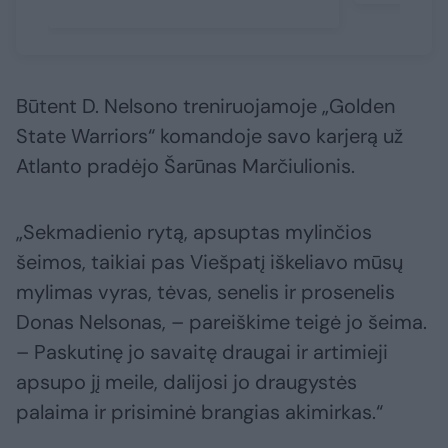
Būtent D. Nelsono treniruojamoje „Golden
State Warriors“ komandoje savo karjerą už
Atlanto pradėjo Šarūnas Marčiulionis.
„Sekmadienio rytą, apsuptas mylinčios
šeimos, taikiai pas Viešpatį iškeliavo mūsų
mylimas vyras, tėvas, senelis ir prosenelis
Donas Nelsonas, – pareiškime teigė jo šeima.
– Paskutinę jo savaitę draugai ir artimieji
apsupo jį meile, dalijosi jo draugystės
palaima ir prisiminė brangias akimirkas.“