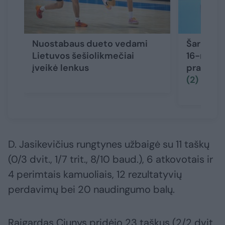
Nuostabaus dueto vedami
Šaro sūn
Lietuvos šešiolikmečiai
16-mečia
įveikė lenkus
pradėjo
(2)
D. Jasikevičius rungtynes užbaigė su 11 taškų
(0/3 dvit., 1/7 trit., 8/10 baud.), 6 atkovotais ir
4 perimtais kamuoliais, 12 rezultatyvių
perdavimų bei 20 naudingumo balų.
Raigardas Ciunys pridėjo 23 taškus (2/2 dvit.,