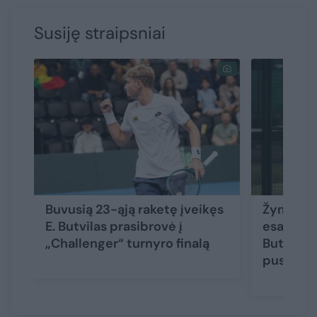
Susiję straipsniai
Buvusią 23-ąją raketę įveikęs
Žymiai a
E. Butvilas prasibrovė į
esantį ja
„Challenger“ turnyro finalą
Butvilas
pusfinal