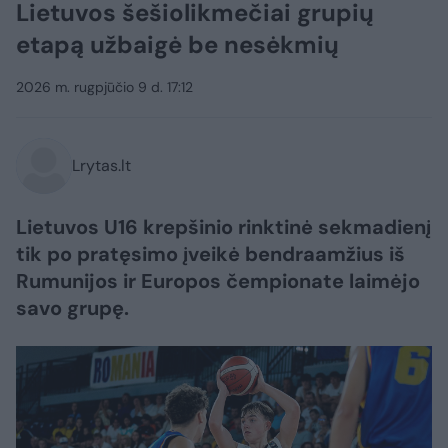
Lietuvos šešiolikmečiai grupių
etapą užbaigė be nesėkmių
2026 m. rugpjūčio 9 d. 17:12
Lrytas.lt
Lietuvos U16 krepšinio rinktinė sekmadienį
tik po pratęsimo įveikė bendraamžius iš
Rumunijos ir Europos čempionate laimėjo
savo grupę.