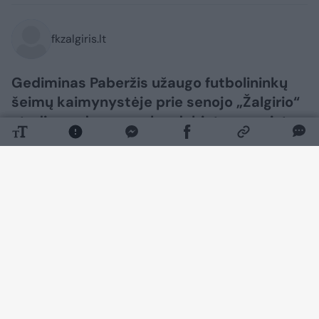
fkzalgiris.lt
Gediminas Paberžis užaugo futbolininkų
šeimų kaimynystėje prie senojo „Žalgirio“
stadiono, dar paauglys debiutavo meistrų
komandoje, o vėliau į klubą sugrįžo kaip
treneris.