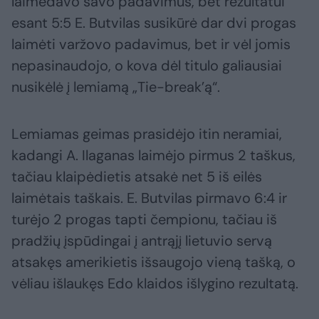
laimėdavo savo padavimus, bet rezultatui
esant 5:5 E. Butvilas susikūrė dar dvi progas
laimėti varžovo padavimus, bet ir vėl jomis
nepasinaudojo, o kova dėl titulo galiausiai
nusikėlė į lemiamą „Tie-break’ą“.
Lemiamas geimas prasidėjo itin neramiai,
kadangi A. Ilaganas laimėjo pirmus 2 taškus,
tačiau klaipėdietis atsakė net 5 iš eilės
laimėtais taškais. E. Butvilas pirmavo 6:4 ir
turėjo 2 progas tapti čempionu, tačiau iš
pradžių įspūdingai į antrąjį lietuvio servą
atsakęs amerikietis išsaugojo vieną tašką, o
vėliau išlaukęs Edo klaidos išlygino rezultatą.