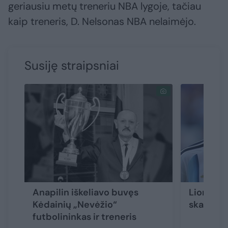
geriausiu metų treneriu NBA lygoje, tačiau
kaip treneris, D. Nelsonas NBA nelaimėjo.
Susiję straipsniai
Anapilin iškeliavo buvęs
Lionelio
Kėdainių „Nevėžio“
skaudi n
futbolininkas ir treneris