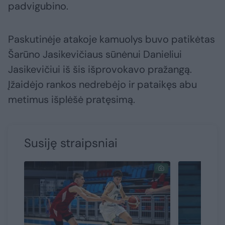
padvigubino.
Paskutinėje atakoje kamuolys buvo patikėtas
Šarūno Jasikevičiaus sūnėnui Danieliui
Jasikevičiui iš šis išprovokavo pražangą.
Įžaidėjo rankos nedrebėjo ir pataikęs abu
metimus išplėšė pratęsimą.
Susiję straipsniai