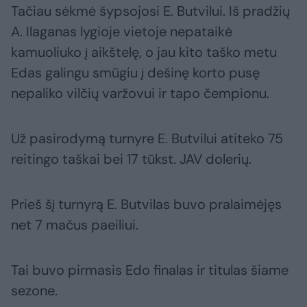
Tačiau sėkmė šypsojosi E. Butvilui. Iš pradžių
A. Ilaganas lygioje vietoje nepataikė
kamuoliuko į aikštelę, o jau kito taško metu
Edas galingu smūgiu į dešinę korto pusę
nepaliko vilčių varžovui ir tapo čempionu.
Už pasirodymą turnyre E. Butvilui atiteko 75
reitingo taškai bei 17 tūkst. JAV dolerių.
Prieš šį turnyrą E. Butvilas buvo pralaimėjęs
net 7 mačus paeiliui.
Tai buvo pirmasis Edo finalas ir titulas šiame
sezone.