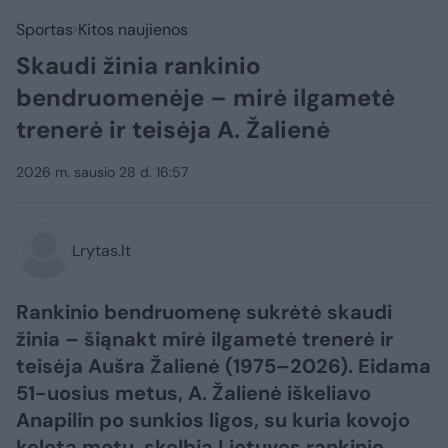
Sportas
Kitos naujienos
Skaudi žinia rankinio
bendruomenėje – mirė ilgametė
trenerė ir teisėja A. Žalienė
2026 m. sausio 28 d. 16:57
Lrytas.lt
Rankinio bendruomenę sukrėtė skaudi
žinia – šiąnakt mirė ilgametė trenerė ir
teisėja Aušra Žalienė (1975–2026). Eidama
51-uosius metus, A. Žalienė iškeliavo
Anapilin po sunkios ligos, su kuria kovojo
keletą metų, skelbia Lietuvos rankinio